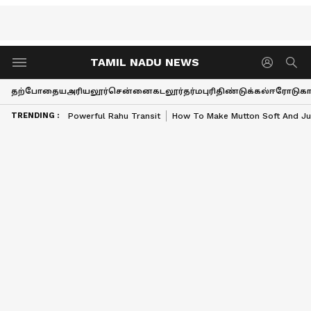
TAMIL NADU NEWS
தற்போதைய
அரியலூர்
சென்னை
கடலூர்
தர்மபுரி
திண்டுக்கல்
ஈரோடு
கா
TRENDING :
Powerful Rahu Transit
How To Make Mutton Soft And Ju