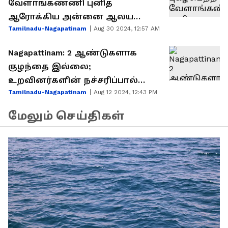
வேளாங்கண்ணி புனித
ஆரோக்கிய அன்னை ஆலய
Tamilnadu-Nagapatinam
Aug 30 2024, 12:57 AM
திருவிழா கோலாகலமாக
தொடக்கம்
Nagapattinam: 2 ஆண்டுகளாக
குழந்தை இல்லை;
உறவினர்களின் நச்சரிப்பால்
Tamilnadu-Nagapatinam
Aug 12 2024, 12:43 PM
தம்பதி விபரீத முடிவு?
மேலும் செய்திகள்