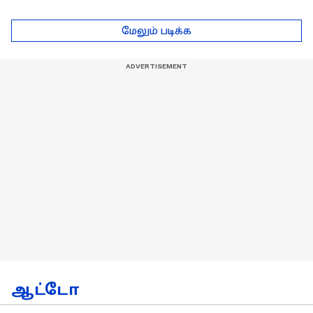
...அடுத்த போட்டிகாக
- தமிழ் லயன்ஸ் அணி
டெல்லி செல்லும் RCB
பயிற்சியாளர் பிரீத்தி
மேலும் படிக்க
அணி !
ரதி
ஆட்டோ