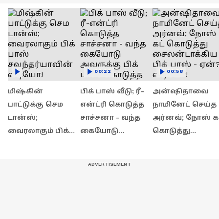
00:22
00:58
மிஷ்கின்
பிக் பாஸ் வீடு; ரீ-
அன்ஷிதாவை
பாட்டுக்கு செம
என்ட்ரி கொடுத்த
நாமினேட் செய்த
டான்ஸ்;
சாச்சனா - வந்த
அர்னவ்; நோஸ் கட
வைரலாகும் பிக்
கையோடு
கொடுத்து
பாஸ்
அவருக்கு பிக்
சைலன்டாக்கிய
சவுந்தர்யாவின்
பாஸ் கொடுத்த
பிக் பாஸ் - ஏன்?
வீடியோ!
எச்சரிக்கை! என்ன
வீடியோ!
அது?