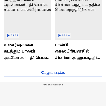
தெரிஞ்சுக்கணுமா?
04:55
05:24
உணர்வுகளை
டால்பி
கடத்தும் டால்பி
எக்ஸ்பீரியன்சில்
அட்மோஸ்! - தி பெஸ்ட்
சினிமா அனுபவத்தில்
சவுண்ட்
மெய்மறந்திடுங்கள்!
எக்ஸ்பீரியன்ஸ்
மேலும் படிக்க