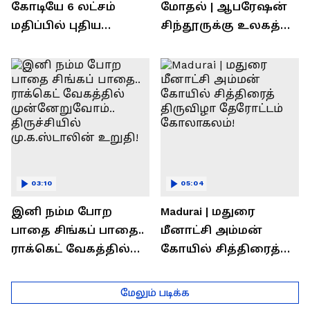
கோடியே 6 லட்சம்
மோதல் | ஆபரேஷன்
மதிப்பில் புதிய
சிந்தூருக்கு உலகத்
பணிகள்! தொடங்கி
தலைவர்கள் அளித்த
வைத்த அமைச்சர்
பதில் என்ன?
செந்தில் பாலாஜி !
03:10
05:04
இனி நம்ம போற
Madurai | மதுரை
பாதை சிங்கப் பாதை..
மீனாட்சி அம்மன்
ராக்கெட் வேகத்தில்
கோயில் சித்திரைத்
முன்னேறுவோம்..
திருவிழா தேரோட்டம்
திருச்சியில்
கோலாகலம்!
மேலும் படிக்க
மு.க.ஸ்டாலின் உறுதி!