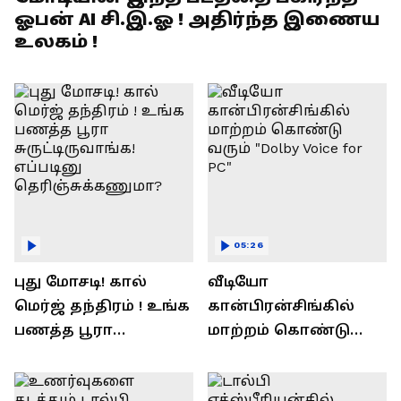
ஓபன் AI சி.இ.ஓ ! அதிர்ந்த இணைய
உலகம் !
05:26
புது மோசடி! கால்
வீடியோ
மெர்ஜ் தந்திரம் ! உங்க
கான்பிரன்சிங்கில்
பணத்த பூரா
மாற்றம் கொண்டு
சுருட்டிருவாங்க!
வரும் "Dolby Voice for
எப்படினு
PC"