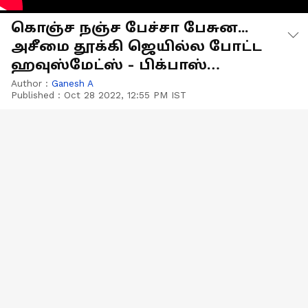
கொஞ்ச நஞ்ச பேச்சா பேசுன...
அசீமை தூக்கி ஜெயில்ல போட்ட
ஹவுஸ்மேட்ஸ் - பிக்பாஸ்
புரோமோ இதோ
Author :
Ganesh A
Published :
Oct 28 2022, 12:55 PM IST