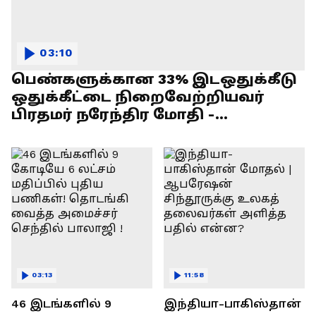
03:10
பெண்களுக்கான 33% இடஒதுக்கீடு
ஒதுக்கீட்டை நிறைவேற்றியவர்
பிரதமர் நரேந்திர மோதி -
எல்.முருகன் பேச்சு !
03:13
11:58
46 இடங்களில் 9
இந்தியா-பாகிஸ்தான்