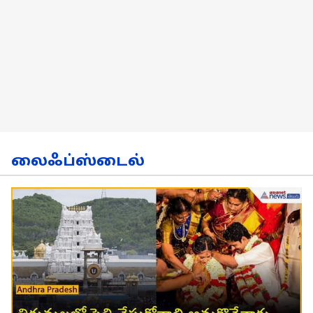
லைஃப்ஸ்டைல்