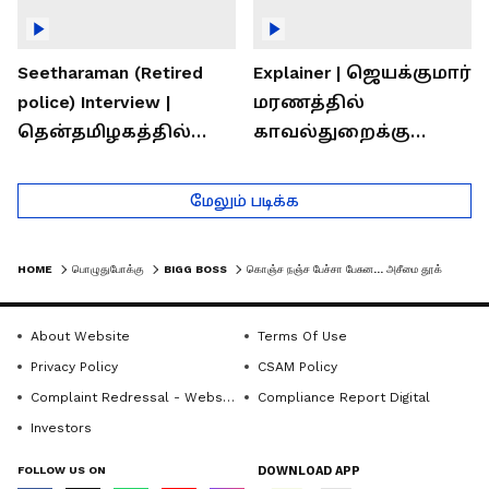
Seetharaman (Retired
Explainer | ஜெயக்குமார்
police) Interview |
மரணத்தில்
தென்தமிழகத்தில்
காவல்துறைக்கு
சாதிய கொலைகள்
இருக்கும் சவால்கள் |
தொடர்கதை ஆவது
Rajaram (Rtd ACP)
மேலும் படிக்க
ஏன்?
Interview
HOME
பொழுதுபோக்கு
BIGG BOSS
கொஞ்ச நஞ்ச பேச்சா பேசுன... அசீமை தூக்கி ஜெயில்ல போட்ட ஹவுஸ்மேட்ஸ் - பிக்பாஸ் புரோமோ இதோ
About Website
Terms Of Use
Privacy Policy
CSAM Policy
Complaint Redressal - Website
Compliance Report Digital
Investors
FOLLOW US ON
DOWNLOAD APP