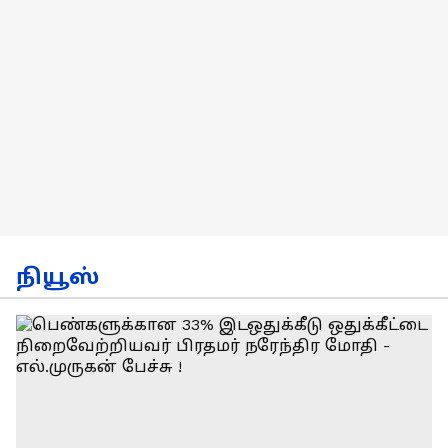
நியூஸ்