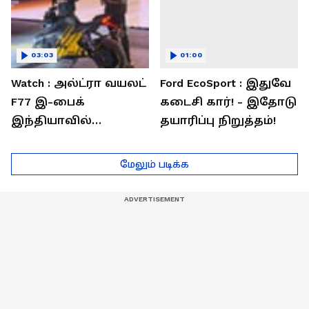
03:03
01:00
Watch : அல்ட்ரா வயலட்
Ford EcoSport : இதுவே
F77 இ-பைக்
கடைசி கார்! - இதோடு
இந்தியாவில்
தயாரிப்பு நிறுத்தம்!
அறிமுகம்! ஒரே
சார்ஜில் 307கி.மீ
மேலும் படிக்க
பயணம்!