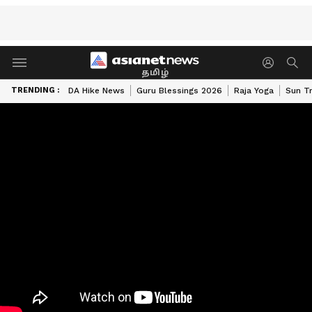
தமிழ்
TRENDING :
DA Hike News
Guru Blessings 2026
Raja Yoga
Sun Tr