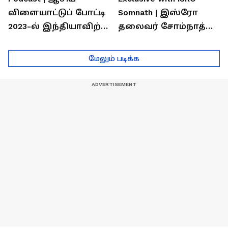
விளையாட்டுப் போட்டி
Somnath | இஸ்ரோ
2023-ல் இந்தியாவிற்கு
தலைவர் சோம்நாத்
தங்கம் வென்ற
உடன் சிறப்பு
வீரர்களுடன்
நேர்காணல்! | Podcast
மேலும் படிக்க
நேர்காணல்!