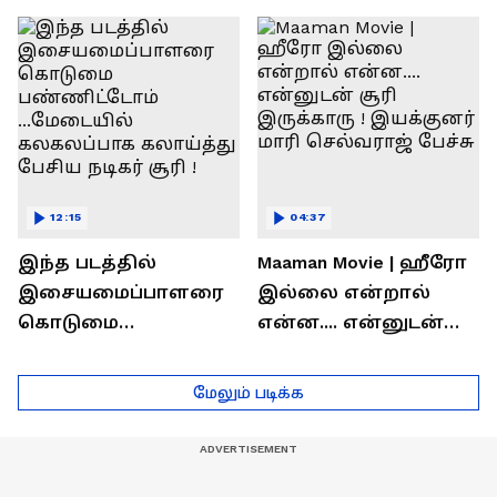
ரொக்கம் எவ்வளவு
இருக்கிறது !
தெரியுமா?
லோகேஷ் கனகராஜ்
பேச்சு !
12:15
04:37
இந்த படத்தில்
Maaman Movie | ஹீரோ
இசையமைப்பாளரை
இல்லை என்றால்
கொடுமை
என்ன.... என்னுடன்
பண்ணிட்டோம்
சூரி இருக்காரு !
...மேடையில்
இயக்குனர் மாரி
மேலும் படிக்க
கலகலப்பாக
செல்வராஜ் பேச்சு
கலாய்த்து பேசிய
நடிகர் சூரி !