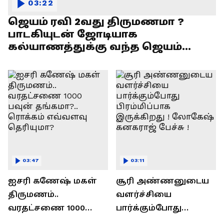
03:22
ஜெயம் ரவி 2வது திருமணமா ?
பாடகியுடன் ஜோடியாக
கல்யாணத்துக்கு வந்த ஜெயம்
ரவி!.....வைரல் வீடியோ !
03:47
03:11
ஐசரி கணேஷ் மகள்
சூரி அண்ணனுடைய
திருமணம்..
வளர்ச்சியை
வரதட்சணை 1000
பார்க்கும்போது
பவுன் தங்கமா?..
பிரம்மிப்பாக