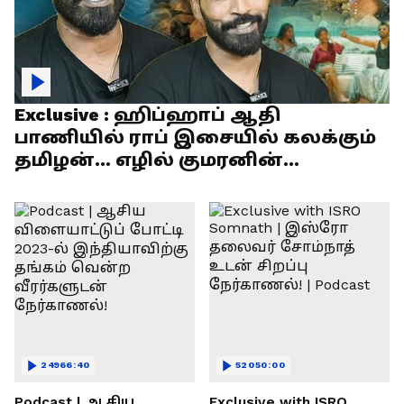
Exclusive : ஹிப்ஹாப் ஆதி
பாணியில் ராப் இசையில் கலக்கும்
தமிழன்... எழில் குமரனின்
எக்ஸ்குளூசிவ் நேர்காணல்
24966:40
52050:00
Podcast | ஆசிய
Exclusive with ISRO