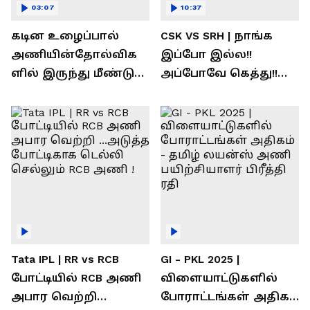
03:07
10:37
கடின உழைப்பால்
CSK VS SRH | நாங்க
அணியின்தோல்விக
இப்போ இல்ல!!
ளில் இருந்து மீண்டு
அப்போவே கெத்து!!
வெற்றி கண்டது-
கொண்டாடிய
தமிழ் லைன்ஸ்
சிஎஸ்கே ரசிகர்கள்
கேப்டன் சுமன்குர்ஜார்
Tata IPL | RR vs RCB
GI - PKL 2025 |
போட்டியில் RCB அணி
விளையாட்டுகளில்
அபார வெற்றி
போராட்டங்கள் அதிகம்