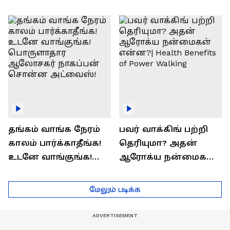
எப்படி | விளக்குகிறார்
Prashanth Arun Exclusive
ராஜீவ் சந்தோஷம் !
Interview
தங்கம் வாங்க நேரம்
பவர் வாக்கிங் பற்றி
காலம் பார்க்காதீங்க!
தெரியுமா? அதன்
உடனே வாங்குங்க!
ஆரோக்ய நன்மைகள்
பொருளாதார
என்ன?| Health Benefits
ஆலோசகர் நாகப்பன்
of Power Walking
மேலும் படிக்க
சொன்ன அட்வைஸ்!