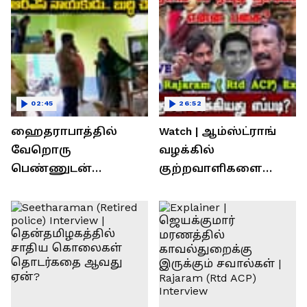
02:45
26:52
ஹைதராபாத்தில்
Watch | ஆம்ஸ்ட்ராங்
வேறொரு
வழக்கில்
பெண்ணுடன்
குற்றவாளிகளை
உல்லாசம்; பிஆர்எஸ்
நெருங்கிவிட்ட
தலைவரை மடக்கி
காவல்துறை? / Rajaram
பிடித்த மனைவி
Rtd ACP Interview