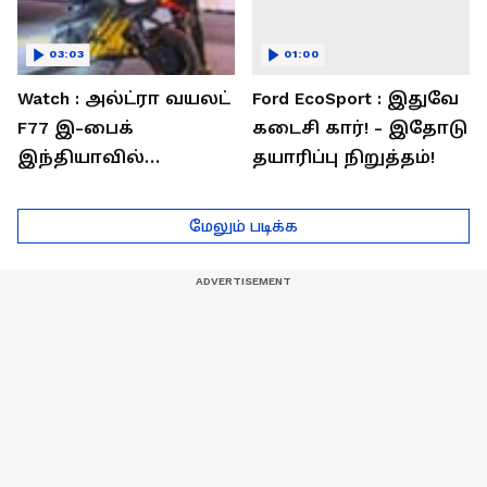
03:03
01:00
Watch : அல்ட்ரா வயலட்
Ford EcoSport : இதுவே
F77 இ-பைக்
கடைசி கார்! - இதோடு
இந்தியாவில்
தயாரிப்பு நிறுத்தம்!
அறிமுகம்! ஒரே
சார்ஜில் 307கி.மீ
மேலும் படிக்க
பயணம்!