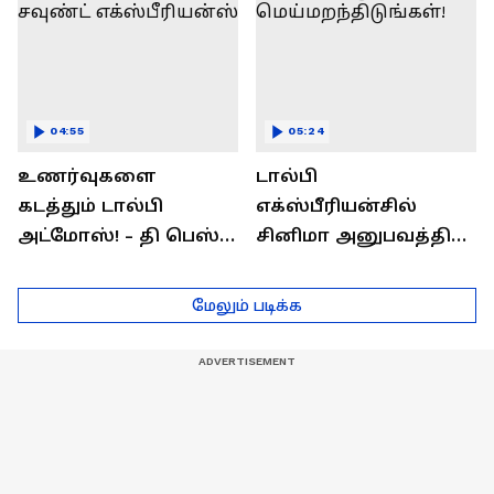
04:55
05:24
உணர்வுகளை
டால்பி
கடத்தும் டால்பி
எக்ஸ்பீரியன்சில்
அட்மோஸ்! - தி பெஸ்ட்
சினிமா அனுபவத்தில்
சவுண்ட்
மெய்மறந்திடுங்கள்!
எக்ஸ்பீரியன்ஸ்
மேலும் படிக்க