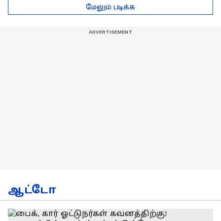
டெல்லி செல்லும் RCB
பயிற்சியாளர் பிரீத்தி
மேலும் படிக்க
அணி !
ரதி
ஆட்டோ