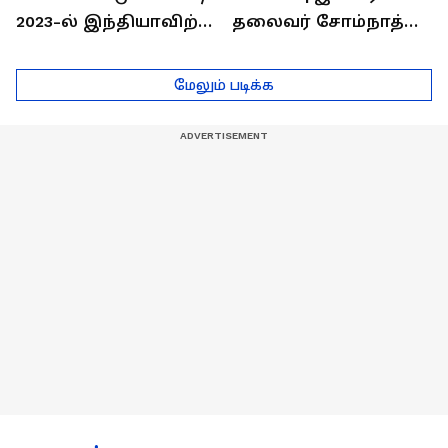
2023-ல் இந்தியாவிற்கு
தலைவர் சோம்நாத்
தங்கம் வென்ற
உடன் சிறப்பு
வீரர்களுடன்
நேர்காணல்! | Podcast
மேலும் படிக்க
நேர்காணல்!