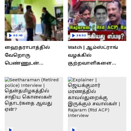
02:45
26:52
ஹைதராபாத்தில்
Watch | ஆம்ஸ்ட்ராங்
வேறொரு
வழக்கில்
பெண்ணுடன்
குற்றவாளிகளை
உல்லாசம்; பிஆர்எஸ்
நெருங்கிவிட்ட
தலைவரை மடக்கி
காவல்துறை? / Rajaram
பிடித்த மனைவி
Rtd ACP Interview