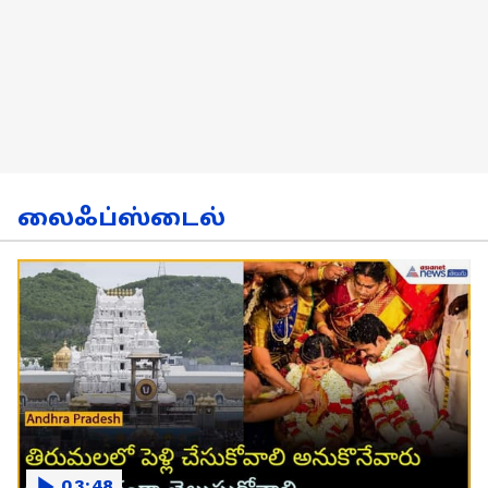
லைஃப்ஸ்டைல்
03:48