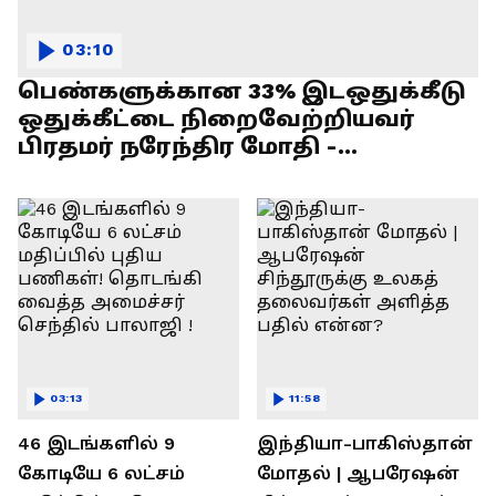
03:10
பெண்களுக்கான 33% இடஒதுக்கீடு
ஒதுக்கீட்டை நிறைவேற்றியவர்
பிரதமர் நரேந்திர மோதி -
எல்.முருகன் பேச்சு !
03:13
11:58
46 இடங்களில் 9
இந்தியா-பாகிஸ்தான்
கோடியே 6 லட்சம்
மோதல் | ஆபரேஷன்