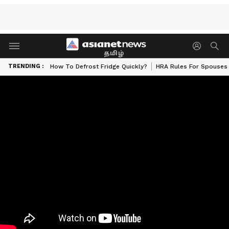
தமிழ்
TRENDING :
How To Defrost Fridge Quickly?
HRA Rules For Spouses