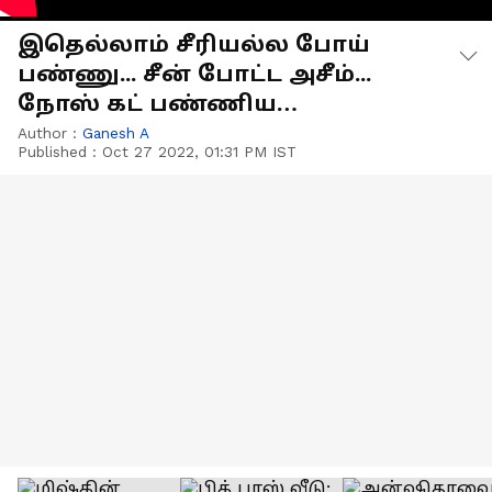
இதெல்லாம் சீரியல்ல போய்
பண்ணு... சீன் போட்ட அசீம்...
நோஸ் கட் பண்ணிய
அமுதவாணன் - மாஸான
Author :
Ganesh A
Published :
Oct 27 2022, 01:31 PM IST
புரோமோ வீடியோ இதோ