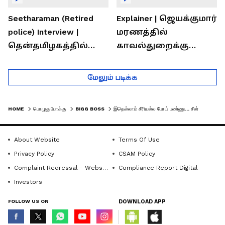
Seetharaman (Retired
Explainer | ஜெயக்குமார்
police) Interview |
மரணத்தில்
தென்தமிழகத்தில்
காவல்துறைக்கு
சாதிய கொலைகள்
இருக்கும் சவால்கள் |
தொடர்கதை ஆவது
Rajaram (Rtd ACP)
மேலும் படிக்க
ஏன்?
Interview
HOME
பொழுதுபோக்கு
BIGG BOSS
இதெல்லாம் சீரியல்ல போய் பண்ணு... சீன் போட்ட அசீம்... நோஸ் கட் பண்ணிய அமுதவாணன் - மாஸான புரோமோ வீடியோ இதோ
About Website
Terms Of Use
Privacy Policy
CSAM Policy
Complaint Redressal - Website
Compliance Report Digital
Investors
FOLLOW US ON
DOWNLOAD APP