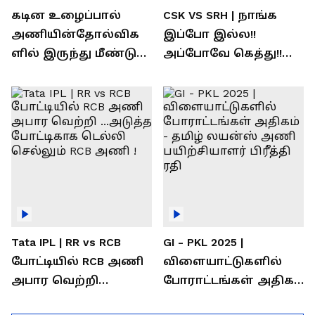
கடின உழைப்பால்
CSK VS SRH | நாங்க
அணியின்தோல்விக
இப்போ இல்ல!!
ளில் இருந்து மீண்டு
அப்போவே கெத்து!!
வெற்றி கண்டது-
கொண்டாடிய
தமிழ் லைன்ஸ்
சிஎஸ்கே ரசிகர்கள்
கேப்டன் சுமன்குர்ஜார்
Tata IPL | RR vs RCB
GI - PKL 2025 |
போட்டியில் RCB அணி
விளையாட்டுகளில்
அபார வெற்றி
போராட்டங்கள் அதிகம்
...அடுத்த போட்டிகாக
- தமிழ் லயன்ஸ் அணி