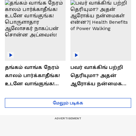
ராஜீவ் சந்தோஷம் !
Interview
தங்கம் வாங்க நேரம்
பவர் வாக்கிங் பற்றி
காலம் பார்க்காதீங்க!
தெரியுமா? அதன்
உடனே வாங்குங்க!
ஆரோக்ய நன்மைகள்
பொருளாதார
என்ன?| Health Benefits
ஆலோசகர் நாகப்பன்
of Power Walking
மேலும் படிக்க
சொன்ன அட்வைஸ்!