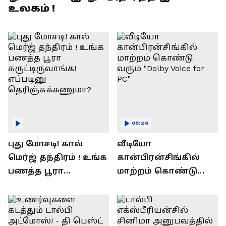
உலகம் !
05:26
புது மோசடி! கால்
வீடியோ
மெர்ஜ் தந்திரம் ! உங்க
கான்பிரன்சிங்கில்
பணத்த பூரா
மாற்றம் கொண்டு
சுருட்டிருவாங்க!
வரும் "Dolby Voice for
எப்படினு
PC"
தெரிஞ்சுக்கணுமா?