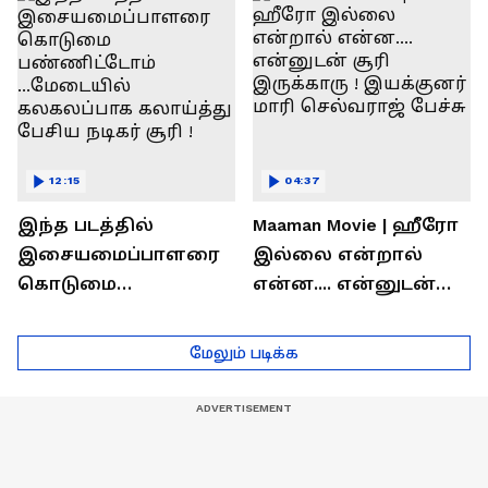
தெரியுமா?
லோகேஷ் கனகராஜ்
பேச்சு !
12:15
04:37
இந்த படத்தில்
Maaman Movie | ஹீரோ
இசையமைப்பாளரை
இல்லை என்றால்
கொடுமை
என்ன.... என்னுடன்
பண்ணிட்டோம்
சூரி இருக்காரு !
...மேடையில்
இயக்குனர் மாரி
மேலும் படிக்க
கலகலப்பாக
செல்வராஜ் பேச்சு
கலாய்த்து பேசிய
நடிகர் சூரி !