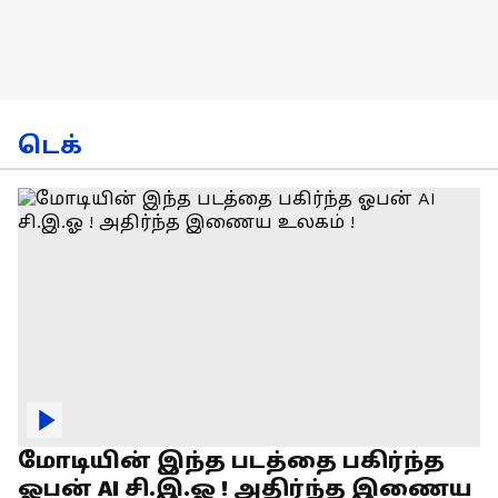
டெக்
மோடியின் இந்த படத்தை பகிர்ந்த
ஓபன் AI சி.இ.ஓ ! அதிர்ந்த இணைய