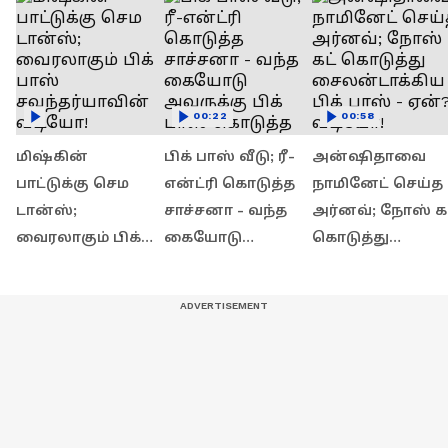
00:22
00:58
மிஷ்கின்
பிக் பாஸ் வீடு; ரீ-
அன்ஷிதாவை
பாட்டுக்கு செம
என்ட்ரி கொடுத்த
நாமினேட் செய்த
டான்ஸ்;
சாச்சனா - வந்த
அர்னவ்; நோஸ் கட
வைரலாகும் பிக்
கையோடு
கொடுத்து
பாஸ்
அவருக்கு பிக்
சைலன்டாக்கிய
சவுந்தர்யாவின்
பாஸ் கொடுத்த
பிக் பாஸ் - ஏன்?
வீடியோ!
எச்சரிக்கை! என்ன
வீடியோ!
அது?