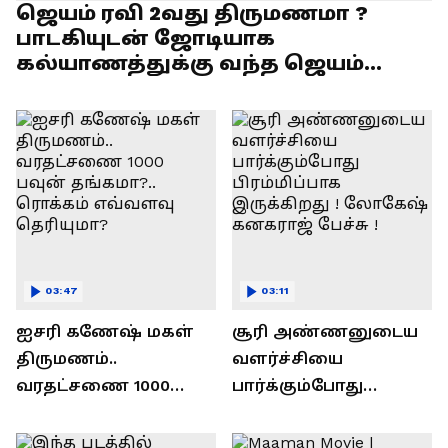
ஜெயம் ரவி 2வது திருமணமா ?
பாடகியுடன் ஜோடியாக
கல்யாணத்துக்கு வந்த ஜெயம்
ரவி!.....வைரல் வீடியோ !
03:47
03:11
ஐசரி கணேஷ் மகள்
சூரி அண்ணனுடைய
திருமணம்..
வளர்ச்சியை
வரதட்சணை 1000
பார்க்கும்போது
பவுன் தங்கமா?..
பிரம்மிப்பாக
ரொக்கம் எவ்வளவு
இருக்கிறது !