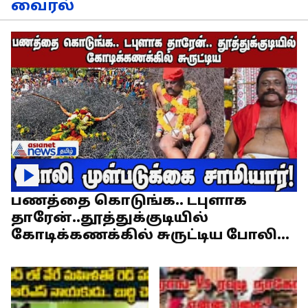
வைரல்
பணத்தை கொடுங்க.. டபுளாக
தாரேன்..தூத்துக்குடியில்
கோடிக்கணக்கில் சுருட்டிய போலி
முள்படுக்கை சாமியார்!