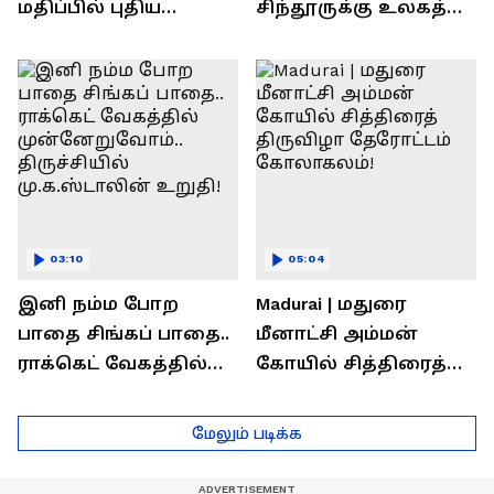
மதிப்பில் புதிய
சிந்தூருக்கு உலகத்
பணிகள்! தொடங்கி
தலைவர்கள் அளித்த
வைத்த அமைச்சர்
பதில் என்ன?
செந்தில் பாலாஜி !
03:10
05:04
இனி நம்ம போற
Madurai | மதுரை
பாதை சிங்கப் பாதை..
மீனாட்சி அம்மன்
ராக்கெட் வேகத்தில்
கோயில் சித்திரைத்
முன்னேறுவோம்..
திருவிழா தேரோட்டம்
திருச்சியில்
கோலாகலம்!
மேலும் படிக்க
மு.க.ஸ்டாலின் உறுதி!