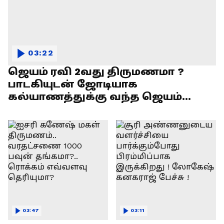
03:22
ஜெயம் ரவி 2வது திருமணமா ?
பாடகியுடன் ஜோடியாக
கல்யாணத்துக்கு வந்த ஜெயம்
ரவி!.....வைரல் வீடியோ !
03:47
03:11