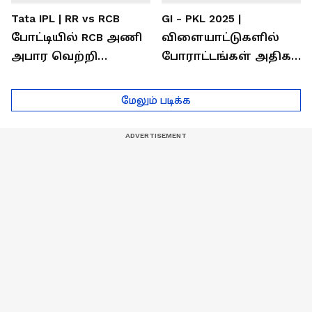
Tata IPL | RR vs RCB
GI - PKL 2025 |
போட்டியில் RCB அணி
விளையாட்டுகளில்
அபார வெற்றி
போராட்டங்கள் அதிகம்
...அடுத்த போட்டிகாக
- தமிழ் லயன்ஸ் அணி
டெல்லி செல்லும் RCB
பயிற்சியாளர் பிரீத்தி
மேலும் படிக்க
அணி !
ரதி