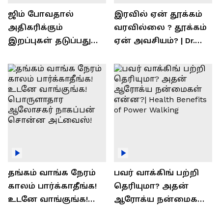
ஜிம் போவதால்
இரவில் ஏன் தூக்கம்
அதிகரிக்கும்
வரவில்லை ? தூக்கம்
இறப்புகள் தடுப்பது
ஏன் அவசியம்? | Dr.
எப்படி | விளக்குகிறார்
Prashanth Arun Exclusive
ராஜீவ் சந்தோஷம் !
Interview
தங்கம் வாங்க நேரம்
பவர் வாக்கிங் பற்றி
காலம் பார்க்காதீங்க!
தெரியுமா? அதன்
உடனே வாங்குங்க!
ஆரோக்ய நன்மைகள்
பொருளாதார
என்ன?| Health Benefits