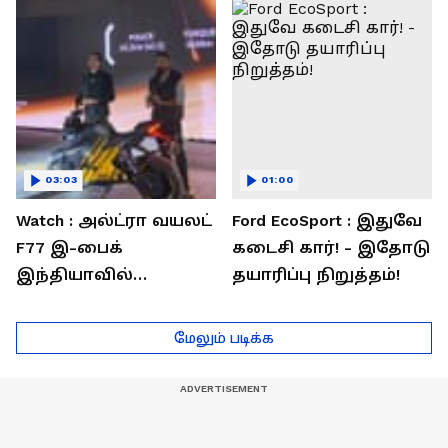
03:03
01:00
Watch : அல்ட்ரா வயலட்
Ford EcoSport : இதுவே
F77 இ-பைக்
கடைசி கார்! - இதோடு
இந்தியாவில்
தயாரிப்பு நிறுத்தம்!
அறிமுகம்! ஒரே
சார்ஜில் 307கி.மீ
மேலும் படிக்க
பயணம்!