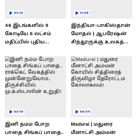
03:13
11:58
46 இடங்களில் 9
இந்தியா-பாகிஸ்தான்
கோடியே 6 லட்சம்
மோதல் | ஆபரேஷன்
மதிப்பில் புதிய
சிந்தூருக்கு உலகத்
பணிகள்! தொடங்கி
தலைவர்கள் அளித்த
வைத்த அமைச்சர்
பதில் என்ன?
செந்தில் பாலாஜி !
03:10
05:04
இனி நம்ம போற
Madurai | மதுரை
பாதை சிங்கப் பாதை..
மீனாட்சி அம்மன்