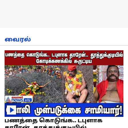
வைரல்
பணத்தை கொடுங்க.. டபுளாக
தாரேன்..தூத்துக்குடியில்