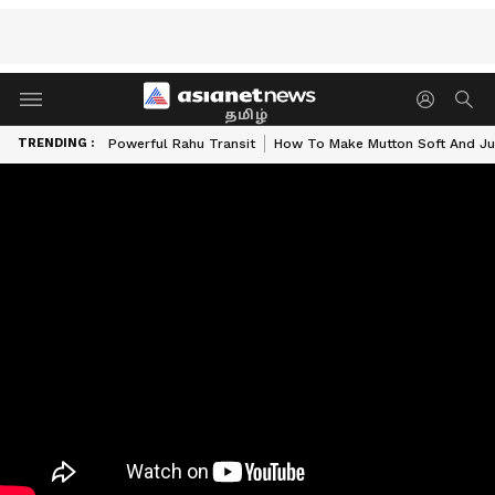
தமிழ்
TRENDING :
Powerful Rahu Transit
How To Make Mutton Soft And Ju