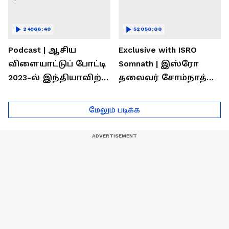
24966:40
52050:00
Podcast | ஆசிய
Exclusive with ISRO
விளையாட்டுப் போட்டி
Somnath | இஸ்ரோ
2023-ல் இந்தியாவிற்கு
தலைவர் சோம்நாத்
தங்கம் வென்ற
உடன் சிறப்பு
வீரர்களுடன்
நேர்காணல்! | Podcast
மேலும் படிக்க
நேர்காணல்!