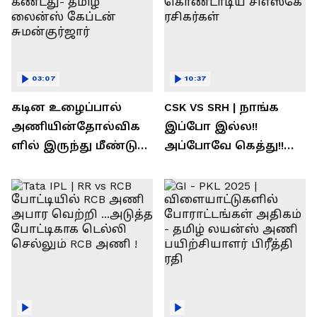
03:07
10:37
கடின உழைப்பால்
CSK VS SRH | நாங்க
அணியின்தோல்விக
இப்போ இல்ல!!
ளில் இருந்து மீண்டு
அப்போவே கெத்து!!
வெற்றி கண்டது-
கொண்டாடிய
தமிழ் லைன்ஸ்
சிஎஸ்கே ரசிகர்கள்
கேப்டன் சுமன்குர்ஜார்