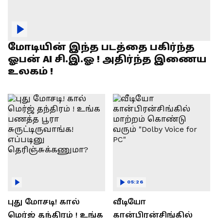
மோடியின் இந்த படத்தை பகிர்ந்த
ஓபன் AI சி.இ.ஓ ! அதிர்ந்த இணைய
உலகம் !
05:26
புது மோசடி! கால்
வீடியோ
மெர்ஜ் தந்திரம் ! உங்க
கான்பிரன்சிங்கில்