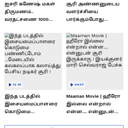
ஐசரி கணேஷ் மகள்
சூரி அண்ணனுடைய
திருமணம்..
வளர்ச்சியை
வரதட்சணை 1000
பார்க்கும்போது
பவுன் தங்கமா?..
பிரம்மிப்பாக
ரொக்கம் எவ்வளவு
இருக்கிறது !
தெரியுமா?
லோகேஷ் கனகராஜ்
பேச்சு !
12:15
04:37
இந்த படத்தில்
Maaman Movie | ஹீரோ
இசையமைப்பாளரை
இல்லை என்றால்
கொடுமை
என்ன.... என்னுடன்
பண்ணிட்டோம்
சூரி இருக்காரு !
...மேடையில்
இயக்குனர் மாரி