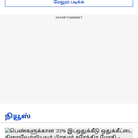
மேலும் படிக்க
கலகலப்பாக
செல்வராஜ் பேச்சு
கலாய்த்து பேசிய
நடிகர் சூரி !
நியூஸ்