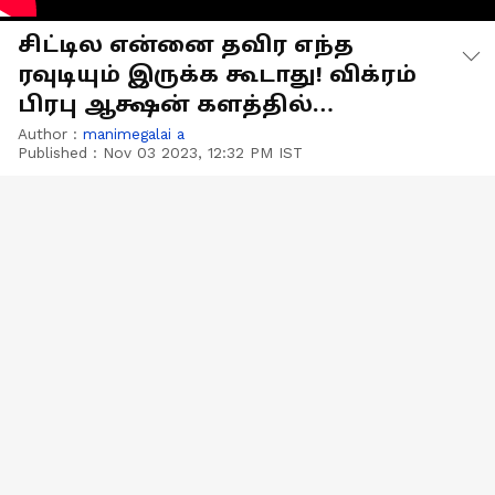
சிட்டில என்னை தவிர எந்த
ரவுடியும் இருக்க கூடாது! விக்ரம்
பிரபு ஆக்ஷன் களத்தில்
இறங்கிய 'ரெய்டு' ட்ரைலர்!
Author :
manimegalai a
Published :
Nov 03 2023, 12:32 PM IST