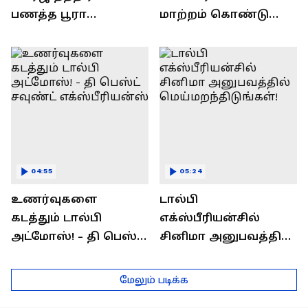
பணத்த பூரா
மாற்றம் கொண்டு
சுருட்டிருவாங்க!
வரும் "Dolby Voice for
எப்படினு
PC"
தெரிஞ்சுக்கணுமா?
04:55
05:24
உணர்வுகளை
டால்பி
கடத்தும் டால்பி
எக்ஸ்பீரியன்சில்
அட்மோஸ்! - தி பெஸ்ட்
சினிமா அனுபவத்தில்
சவுண்ட்
மெய்மறந்திடுங்கள்!
எக்ஸ்பீரியன்ஸ்
மேலும் படிக்க