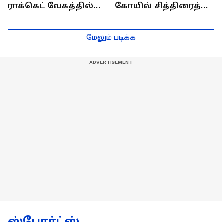
ராக்கெட் வேகத்தில்
கோயில் சித்திரைத்
முன்னேறுவோம்..
திருவிழா தேரோட்டம்
திருச்சியில்
கோலாகலம்!
மேலும் படிக்க
மு.க.ஸ்டாலின் உறுதி!
ஸ்போர்ட்ஸ்