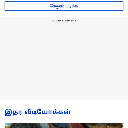
ஆலோசகர் நாகப்பன்
of Power Walking
மேலும் படிக்க
சொன்ன அட்வைஸ்!
இதர வீடியோக்கள்