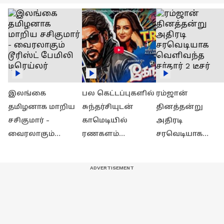
இலங்கை
பல கெட்டப்புகளில்
ரம்ஜான்
தமிழனாக மாறிய
சுந்தர்சியுடன்
தினத்தன்று
சசிகுமார் -
காமெடியில்
அதிரடி
வைரலாகும்
ரணகளம்
சரவெடியாக
டூரிஸ்ட் பேமிலி
பண்ணும்
வெளிவந்த சர்தார
டிரெய்லர்
வடிவேலு!
2 டீசர்
'கேங்கர்ஸ்'
ட்ரைலர்!