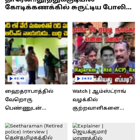
கோடிக்கணக்கில் சுருட்டிய போலி
முள்படுக்கை சாமியார்!
02:45
26:52
ஹைதராபாத்தில்
Watch | ஆம்ஸ்ட்ராங்
வேறொரு
வழக்கில்
பெண்ணுடன்
குற்றவாளிகளை
உல்லாசம்; பிஆர்எஸ்
நெருங்கிவிட்ட
தலைவரை மடக்கி
காவல்துறை? / Rajaram
பிடித்த மனைவி
Rtd ACP Interview