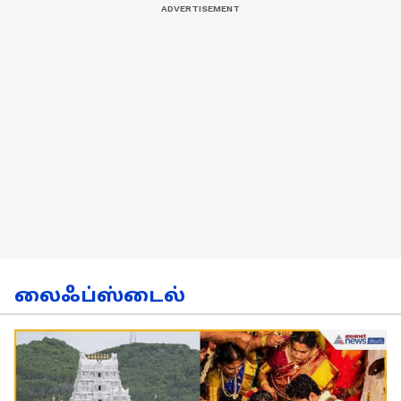
லைஃப்ஸ்டைல்