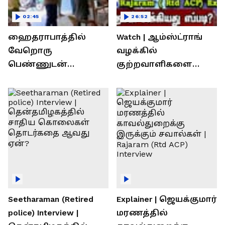
02:45
26:52
ஹைதராபாத்தில்
Watch | ஆம்ஸ்ட்ராங்
வேறொரு
வழக்கில்
பெண்ணுடன்
குற்றவாளிகளை
உல்லாசம்; பிஆர்எஸ்
நெருங்கிவிட்ட
தலைவரை மடக்கி
காவல்துறை? / Rajaram
பிடித்த மனைவி
Rtd ACP Interview
Seetharaman (Retired
Explainer | ஜெயக்குமார்
police) Interview |
மரணத்தில்