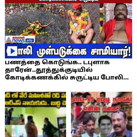
பணத்தை கொடுங்க.. டபுளாக
தாரேன்..தூத்துக்குடியில்
கோடிக்கணக்கில் சுருட்டிய போலி
முள்படுக்கை சாமியார்!