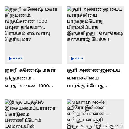
ரவி!.....வைரல் வீடியோ !
03:47
03:11
ஐசரி கணேஷ் மகள்
சூரி அண்ணனுடைய
திருமணம்..
வளர்ச்சியை
வரதட்சணை 1000
பார்க்கும்போது
பவுன் தங்கமா?..
பிரம்மிப்பாக
ரொக்கம் எவ்வளவு
இருக்கிறது !
தெரியுமா?
லோகேஷ் கனகராஜ்
பேச்சு !