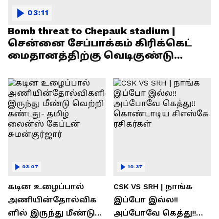
03:11
Bomb threat to Chepauk stadium |
சென்னை சேப்பாக்கம் கிரிக்கெட்
மைதானத்திற்கு வெடிகுண்டு
மிரட்டல்!
03:07
10:37
கடின உழைப்பால்
CSK VS SRH | நாங்க
அணியின்தோல்விக
இப்போ இல்ல!!
ளில் இருந்து மீண்டு
அப்போவே கெத்து!!