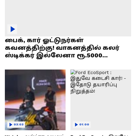
பைக், கார் ஓட்டுநர்கள்
கவனத்திற்கு! வாகனத்தில் கலர்
ஸ்டிக்கர் இல்லேனா ரூ.5000
அபராதம் !
03:03
01:00