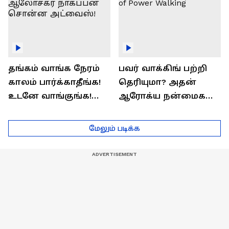
தங்கம் வாங்க நேரம்
பவர் வாக்கிங் பற்றி
காலம் பார்க்காதீங்க!
தெரியுமா? அதன்
உடனே வாங்குங்க!
ஆரோக்ய நன்மைகள்
பொருளாதார
என்ன?| Health Benefits
ஆலோசகர் நாகப்பன்
of Power Walking
மேலும் படிக்க
சொன்ன அட்வைஸ்!