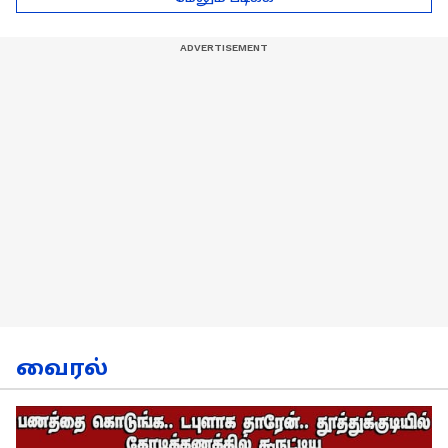
நேர்காணல்!
வைரல்