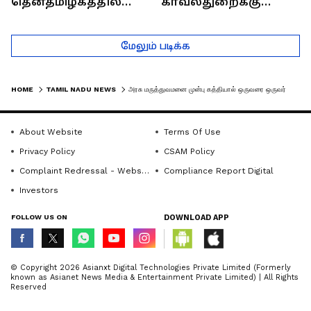
தென்தமிழகத்தில்
காவல்துறைக்கு
சாதிய கொலைகள்
இருக்கும் சவால்கள் |
தொடர்கதை ஆவது
Rajaram (Rtd ACP)
மேலும் படிக்க
ஏன்?
Interview
HOME
TAMIL NADU NEWS
அரசு மருத்துவமனை முன்பு கத்தியால் ஒருவரை ஒருவர் மாறி மாறி குத்திக் கொண்டு தகராறு.. சிசிடிவி காட்சி
About Website
Terms Of Use
Privacy Policy
CSAM Policy
Complaint Redressal - Website
Compliance Report Digital
Investors
FOLLOW US ON
DOWNLOAD APP
© Copyright 2026 Asianxt Digital Technologies Private Limited (Formerly
known as Asianet News Media & Entertainment Private Limited) | All Rights
Reserved