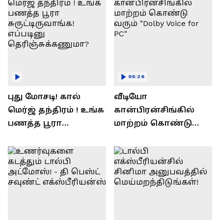
05:26
புது மோசடி! கால்
வீடியோ
மெர்ஜ் தந்திரம் ! உங்க
கான்பிரன்சிங்கில்
பணத்த பூரா
மாற்றம் கொண்டு
சுருட்டிருவாங்க!
வரும் "Dolby Voice for
எப்படினு
PC"
தெரிஞ்சுக்கணுமா?