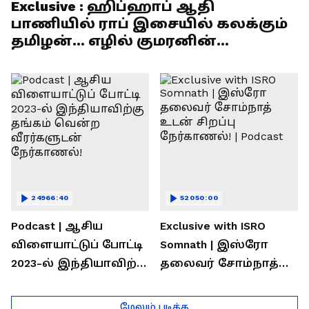
Exclusive : ஹிப்ஹாப் ஆதி
பாணியில் ராப் இசையில் கலக்கும்
தமிழன்... எழில் குமரனின்
எக்ஸ்குளூசிவ் நேர்காணல்
24966:40
52050:00
Podcast | ஆசிய
Exclusive with ISRO
விளையாட்டுப் போட்டி
Somnath | இஸ்ரோ
2023-ல் இந்தியாவிற்கு
தலைவர் சோம்நாத்
தங்கம் வென்ற
உடன் சிறப்பு
வீரர்களுடன்
நேர்காணல்! | Podcast
மேலும் படிக்க