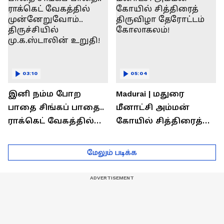
03:10
05:04
இனி நம்ம போற
Madurai | மதுரை
பாதை சிங்கப் பாதை..
மீனாட்சி அம்மன்
ராக்கெட் வேகத்தில்
கோயில் சித்திரைத்
முன்னேறுவோம்..
திருவிழா தேரோட்டம்
திருச்சியில்
கோலாகலம்!
மேலும் படிக்க
மு.க.ஸ்டாலின் உறுதி!