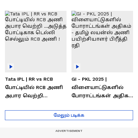
வெற்றி கண்டது-
கொண்டாடிய
தமிழ் லைன்ஸ்
சிஎஸ்கே ரசிகர்கள்
கேப்டன் சுமன்குர்ஜார்
Tata IPL | RR vs RCB
GI - PKL 2025 |
போட்டியில் RCB அணி
விளையாட்டுகளில்
அபார வெற்றி
போராட்டங்கள் அதிகம்
...அடுத்த போட்டிகாக
- தமிழ் லயன்ஸ் அணி
டெல்லி செல்லும் RCB
பயிற்சியாளர் பிரீத்தி
மேலும் படிக்க
அணி !
ரதி