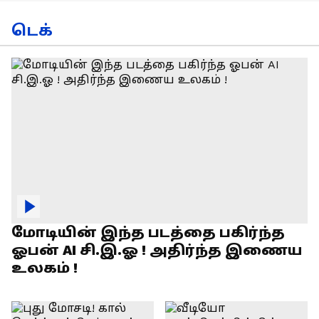
டெக்
மோடியின் இந்த படத்தை பகிர்ந்த
ஓபன் AI சி.இ.ஓ ! அதிர்ந்த இணைய
உலகம் !