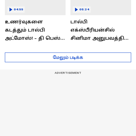
04:55
05:24
உணர்வுகளை
டால்பி
கடத்தும் டால்பி
எக்ஸ்பீரியன்சில்
அட்மோஸ்! - தி பெஸ்ட்
சினிமா அனுபவத்தில்
சவுண்ட்
மெய்மறந்திடுங்கள்!
எக்ஸ்பீரியன்ஸ்
மேலும் படிக்க