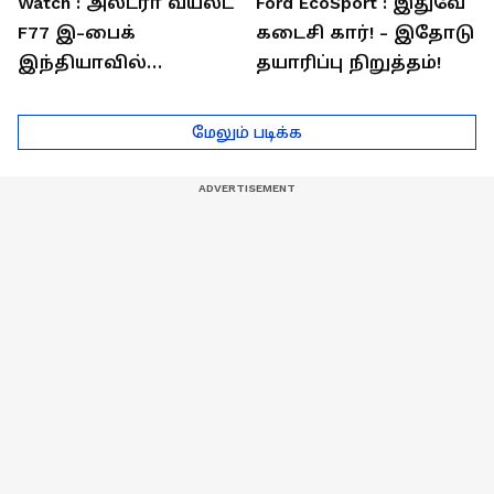
Watch : அல்ட்ரா வயலட்
Ford EcoSport : இதுவே
F77 இ-பைக்
கடைசி கார்! - இதோடு
இந்தியாவில்
தயாரிப்பு நிறுத்தம்!
அறிமுகம்! ஒரே
சார்ஜில் 307கி.மீ
மேலும் படிக்க
பயணம்!