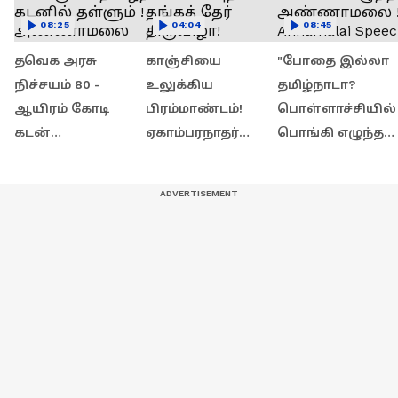
08:25
04:04
08:45
தவெக அரசு
காஞ்சியை
"போதை இல்லா
நிச்சயம் 80 -
உலுக்கிய
தமிழ்நாடா?
ஆயிரம் கோடி
பிரம்மாண்டம்!
பொள்ளாச்சியில்
கடன்
ஏகாம்பரநாதர்
பொங்கி எழுந்த
வாங்கும்.....தமிழ்நா
கோவில் புதிய
அண்ணாமலை ! |
ட்டை கடனில்
தங்கத் தேர்
Annamalai Speech
தள்ளும் !
திருவிழா!
அண்ணாமலை
அதிரடி