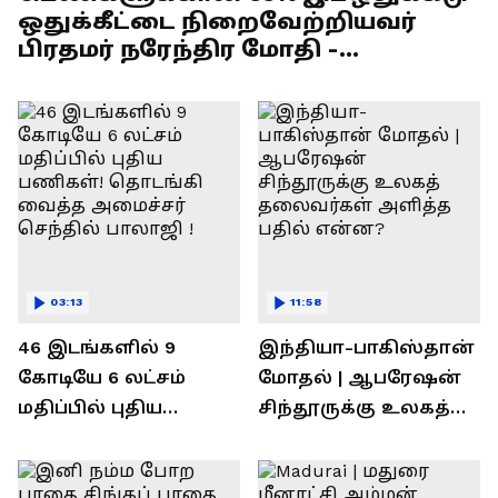
ஒதுக்கீட்டை நிறைவேற்றியவர்
பிரதமர் நரேந்திர மோதி -
எல்.முருகன் பேச்சு !
03:13
11:58
46 இடங்களில் 9
இந்தியா-பாகிஸ்தான்
கோடியே 6 லட்சம்
மோதல் | ஆபரேஷன்
மதிப்பில் புதிய
சிந்தூருக்கு உலகத்
பணிகள்! தொடங்கி
தலைவர்கள் அளித்த
வைத்த அமைச்சர்
பதில் என்ன?
செந்தில் பாலாஜி !