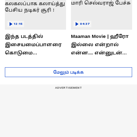
12:15
04:37
இந்த படத்தில்
Maaman Movie | ஹீரோ
இசையமைப்பாளரை
இல்லை என்றால்
கொடுமை
என்ன.... என்னுடன்
பண்ணிட்டோம்
சூரி இருக்காரு !
...மேடையில்
இயக்குனர் மாரி
மேலும் படிக்க
கலகலப்பாக
செல்வராஜ் பேச்சு
கலாய்த்து பேசிய
நடிகர் சூரி !