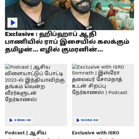
Exclusive : ஹிப்ஹாப் ஆதி
பாணியில் ராப் இசையில் கலக்கும்
தமிழன்... எழில் குமரனின்
எக்ஸ்குளூசிவ் நேர்காணல்
24966:40
52050:00
Podcast | ஆசிய
Exclusive with ISRO