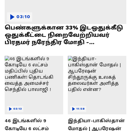
03:10
பெண்களுக்கான 33% இடஒதுக்கீடு
ஒதுக்கீட்டை நிறைவேற்றியவர்
பிரதமர் நரேந்திர மோதி -
எல்.முருகன் பேச்சு !
03:13
11:58
46 இடங்களில் 9
இந்தியா-பாகிஸ்தான்
கோடியே 6 லட்சம்
மோதல் | ஆபரேஷன்