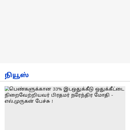
நியூஸ்