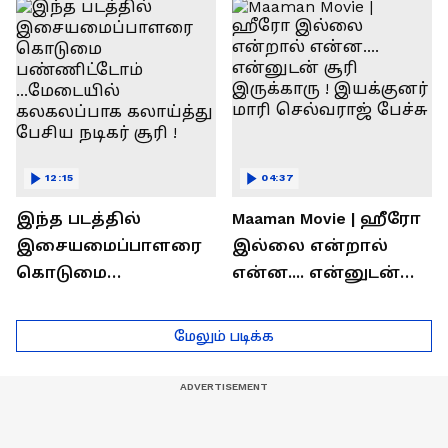
ரொக்கம் எவ்வளவு
இருக்கிறது !
தெரியுமா?
லோகேஷ் கனகராஜ்
பேச்சு !
12:15
04:37
இந்த படத்தில்
Maaman Movie | ஹீரோ
இசையமைப்பாளரை
இல்லை என்றால்
கொடுமை
என்ன.... என்னுடன்
பண்ணிட்டோம்
சூரி இருக்காரு !
...மேடையில்
இயக்குனர் மாரி
மேலும் படிக்க
கலகலப்பாக
செல்வராஜ் பேச்சு
கலாய்த்து பேசிய
நடிகர் சூரி !