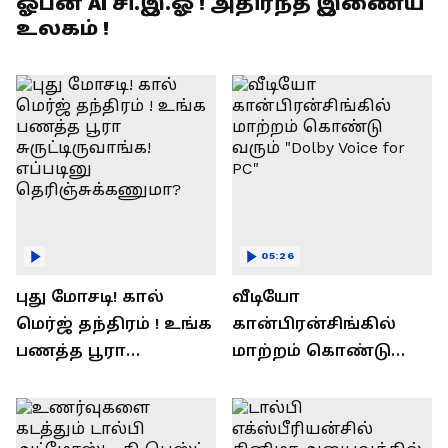
ஓபன் AI சி.இ.ஓ ! அதிர்ந்த இணைய
உலகம் !
05:26
புது மோசடி! கால்
வீடியோ
மெர்ஜ் தந்திரம் ! உங்க
கான்பிரன்சிங்கில்
பணத்த பூரா
மாற்றம் கொண்டு
சுருட்டிருவாங்க!
வரும் "Dolby Voice for
எப்படினு
PC"
தெரிஞ்சுக்கணுமா?