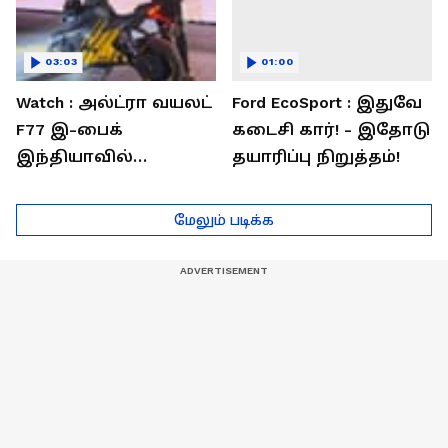
03:03
01:00
Watch : அல்ட்ரா வயலட்
Ford EcoSport : இதுவே
F77 இ-பைக்
கடைசி கார்! - இதோடு
இந்தியாவில்
தயாரிப்பு நிறுத்தம்!
அறிமுகம்! ஒரே
சார்ஜில் 307கி.மீ
மேலும் படிக்க
பயணம்!