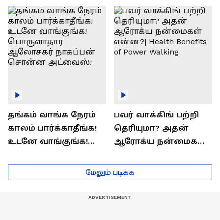
ராஜீவ் சந்தோஷம் !
Interview
தங்கம் வாங்க நேரம்
பவர் வாக்கிங் பற்றி
காலம் பார்க்காதீங்க!
தெரியுமா? அதன்
உடனே வாங்குங்க!
ஆரோக்ய நன்மைகள்
பொருளாதார
என்ன?| Health Benefits
ஆலோசகர் நாகப்பன்
of Power Walking
மேலும் படிக்க
சொன்ன அட்வைஸ்!