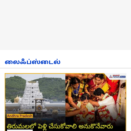
லைஃப்ஸ்டைல்