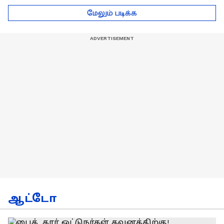
டெல்லி செல்லும் RCB
பயிற்சியாளர் பிரீத்தி
மேலும் படிக்க
அணி !
ரதி
ஆட்டோ