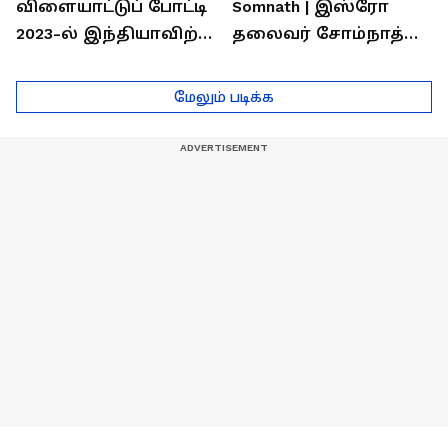
விளையாட்டுப் போட்டி
Somnath | இஸ்ரோ
2023-ல் இந்தியாவிற்கு
தலைவர் சோம்நாத்
தங்கம் வென்ற
உடன் சிறப்பு
வீரர்களுடன்
நேர்காணல்! | Podcast
மேலும் படிக்க
நேர்காணல்!