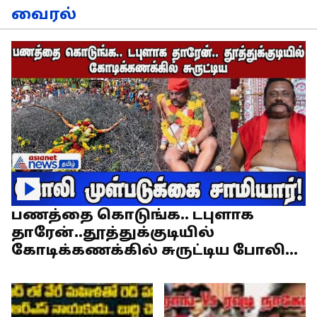
வைரல்
பணத்தை கொடுங்க.. டபுளாக
தாரேன்..தூத்துக்குடியில்
கோடிக்கணக்கில் சுருட்டிய போலி
முள்படுக்கை சாமியார்!