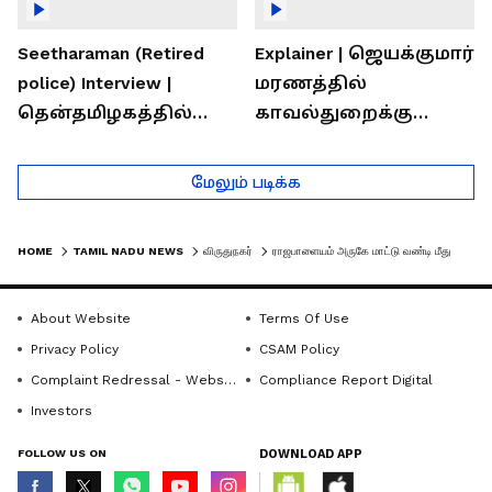
Seetharaman (Retired
Explainer | ஜெயக்குமார்
police) Interview |
மரணத்தில்
தென்தமிழகத்தில்
காவல்துறைக்கு
சாதிய கொலைகள்
இருக்கும் சவால்கள் |
தொடர்கதை ஆவது
Rajaram (Rtd ACP)
மேலும் படிக்க
ஏன்?
Interview
HOME
TAMIL NADU NEWS
விருதுநகர்
ராஜபாளையம் அருகே மாட்டு வண்டி மீது மோதி தூக்கி வீசப்பட்ட கார்; வீடியோ வெளியாகி பரபரப்பு
About Website
Terms Of Use
Privacy Policy
CSAM Policy
Complaint Redressal - Website
Compliance Report Digital
Investors
FOLLOW US ON
DOWNLOAD APP