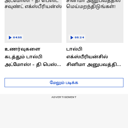
04:55
05:24
உணர்வுகளை
டால்பி
கடத்தும் டால்பி
எக்ஸ்பீரியன்சில்
அட்மோஸ்! - தி பெஸ்ட்
சினிமா அனுபவத்தில்
சவுண்ட்
மெய்மறந்திடுங்கள்!
எக்ஸ்பீரியன்ஸ்
மேலும் படிக்க