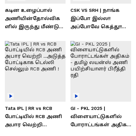
கடின உழைப்பால்
CSK VS SRH | நாங்க
அணியின்தோல்விக
இப்போ இல்ல!!
ளில் இருந்து மீண்டு
அப்போவே கெத்து!!
வெற்றி கண்டது-
கொண்டாடிய
தமிழ் லைன்ஸ்
சிஎஸ்கே ரசிகர்கள்
கேப்டன் சுமன்குர்ஜார்
Tata IPL | RR vs RCB
GI - PKL 2025 |
போட்டியில் RCB அணி
விளையாட்டுகளில்
அபார வெற்றி
போராட்டங்கள் அதிகம்
...அடுத்த போட்டிகாக
- தமிழ் லயன்ஸ் அணி