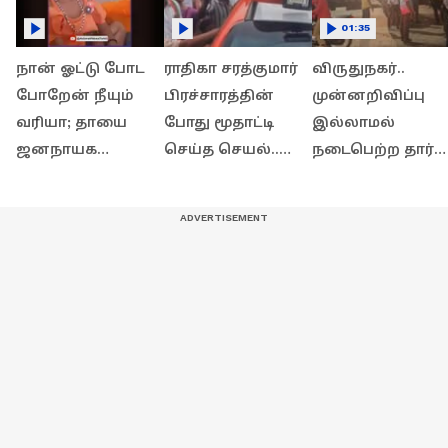
01:35
நான் ஓட்டு போட
ராதிகா சரத்குமார்
விருதுநகர்..
போறேன் நீயும்
பிரச்சாரத்தின்
முன்னறிவிப்பு
வரியா; தாயை
போது மூதாட்டி
இல்லாமல்
ஜனநாயக
செய்த செயல்..
நடைபெற்ற தார்
கடமையாற்ற
வைரலாகும்
சாலை அமைக்கும
அழைக்கும் 2 வயது
வீடியோ!
பணி -
மழலையின்
போக்குவரத்து
வீடியோ வைரல்
பாதிப்பால் மக்கள
அவதி!