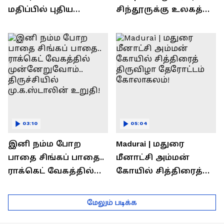
மதிப்பில் புதிய
சிந்தூருக்கு உலகத்
பணிகள்! தொடங்கி
தலைவர்கள் அளித்த
வைத்த அமைச்சர்
பதில் என்ன?
செந்தில் பாலாஜி !
03:10
05:04
இனி நம்ம போற
Madurai | மதுரை
பாதை சிங்கப் பாதை..
மீனாட்சி அம்மன்
ராக்கெட் வேகத்தில்
கோயில் சித்திரைத்
முன்னேறுவோம்..
திருவிழா தேரோட்டம்
திருச்சியில்
கோலாகலம்!
மேலும் படிக்க
மு.க.ஸ்டாலின் உறுதி!