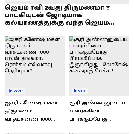
ஜெயம் ரவி 2வது திருமணமா ?
பாடகியுடன் ஜோடியாக
கல்யாணத்துக்கு வந்த ஜெயம்
ரவி!.....வைரல் வீடியோ !
03:47
03:11
ஐசரி கணேஷ் மகள்
சூரி அண்ணனுடைய
திருமணம்..
வளர்ச்சியை
வரதட்சணை 1000
பார்க்கும்போது
பவுன் தங்கமா?..
பிரம்மிப்பாக