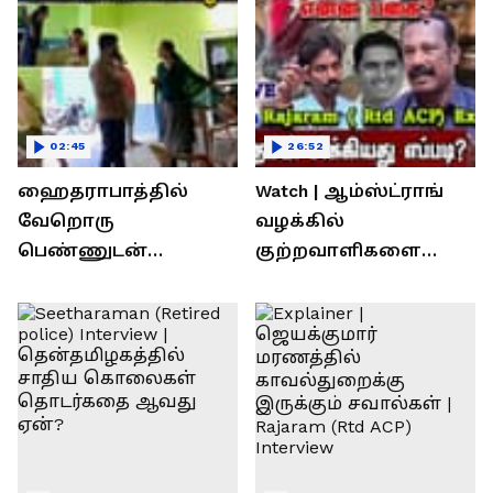
02:45
26:52
ஹைதராபாத்தில்
Watch | ஆம்ஸ்ட்ராங்
வேறொரு
வழக்கில்
பெண்ணுடன்
குற்றவாளிகளை
உல்லாசம்; பிஆர்எஸ்
நெருங்கிவிட்ட
தலைவரை மடக்கி
காவல்துறை? / Rajaram
பிடித்த மனைவி
Rtd ACP Interview