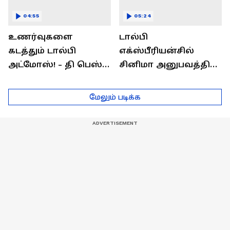
04:55
05:24
உணர்வுகளை
டால்பி
கடத்தும் டால்பி
எக்ஸ்பீரியன்சில்
அட்மோஸ்! - தி பெஸ்ட்
சினிமா அனுபவத்தில்
சவுண்ட்
மெய்மறந்திடுங்கள்!
எக்ஸ்பீரியன்ஸ்
மேலும் படிக்க