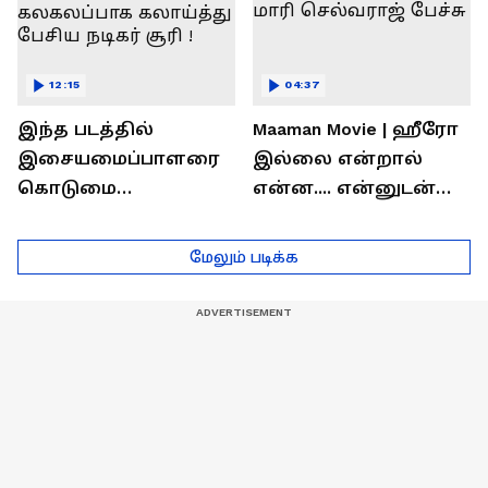
12:15
04:37
இந்த படத்தில்
Maaman Movie | ஹீரோ
இசையமைப்பாளரை
இல்லை என்றால்
கொடுமை
என்ன.... என்னுடன்
பண்ணிட்டோம்
சூரி இருக்காரு !
...மேடையில்
இயக்குனர் மாரி
மேலும் படிக்க
கலகலப்பாக
செல்வராஜ் பேச்சு
கலாய்த்து பேசிய
நடிகர் சூரி !