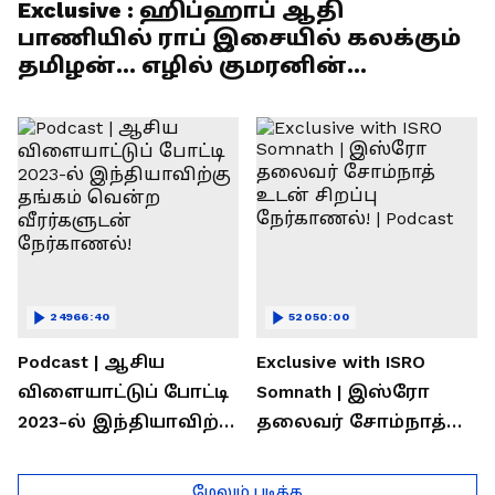
Exclusive : ஹிப்ஹாப் ஆதி
பாணியில் ராப் இசையில் கலக்கும்
தமிழன்... எழில் குமரனின்
எக்ஸ்குளூசிவ் நேர்காணல்
24966:40
52050:00
Podcast | ஆசிய
Exclusive with ISRO
விளையாட்டுப் போட்டி
Somnath | இஸ்ரோ
2023-ல் இந்தியாவிற்கு
தலைவர் சோம்நாத்
தங்கம் வென்ற
உடன் சிறப்பு
வீரர்களுடன்
நேர்காணல்! | Podcast
மேலும் படிக்க