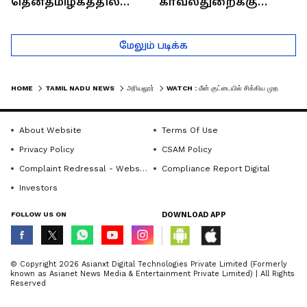
தென்தமிழகத்தில்
காவல்துறைக்கு
சாதிய கொலைகள்
இருக்கும் சவால்கள் |
தொடர்கதை ஆவது
Rajaram (Rtd ACP)
மேலும் படிக்க
ஏன்?
Interview
HOME
TAMIL NADU NEWS
அரியலூர்
WATCH : மீன் குட்டையில் சிக்கிய முதலை! - இன்னும் இருக்கலாம் என்ற அச்சத்தில் மக்கள் பீதி!
About Website
Terms Of Use
Privacy Policy
CSAM Policy
Complaint Redressal - Website
Compliance Report Digital
Investors
FOLLOW US ON
DOWNLOAD APP
© Copyright 2026 Asianxt Digital Technologies Private Limited (Formerly
known as Asianet News Media & Entertainment Private Limited) | All Rights
Reserved