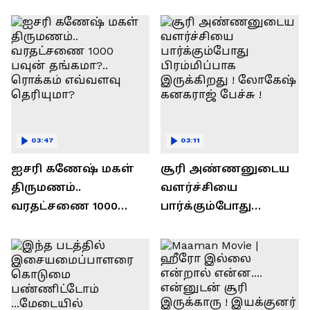
ரவி!.....வைரல் வீடியோ !
03:47
03:11
ஐசரி கணேஷ் மகள்
சூரி அண்ணனுடைய
திருமணம்..
வளர்ச்சியை
வரதட்சணை 1000
பார்க்கும்போது
பவுன் தங்கமா?..
பிரம்மிப்பாக
ரொக்கம் எவ்வளவு
இருக்கிறது !
தெரியுமா?
லோகேஷ் கனகராஜ்
பேச்சு !