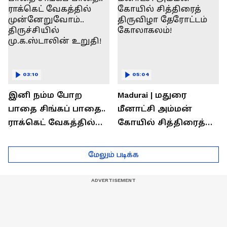
03:10
05:04
இனி நம்ம போற
Madurai | மதுரை
பாதை சிங்கப் பாதை..
மீனாட்சி அம்மன்
ராக்கெட் வேகத்தில்
கோயில் சித்திரைத்
முன்னேறுவோம்..
திருவிழா தேரோட்டம்
திருச்சியில்
கோலாகலம்!
மேலும் படிக்க
மு.க.ஸ்டாலின் உறுதி!