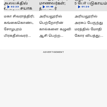
02:23
01:48
01:20
மகா சிவராத்திரி;
அரியலூரில்
அரியலூரில்
கங்கைகொண்ட
பெற்றோரின்
அரசுப் பேருந்து
சோழபுரம்
கால்களை கழுவி
மரத்தில் மோதி
பிரகதீஸ்வரர்
ஆசி பெற்ற
கோர விபத்து;
ஆலயத்தில்
பொதுத்தேர்வு
குழந்தை உள்பட 
விமரிசையாக
மாணவர்கள்;
பேர் படுகாயம்
தொடங்கிய
தனியார்
நாட்டியாஞ்சலி
பள்ளியில்
விழா
நிகழ்ந்த நெகிழ்ச்சி