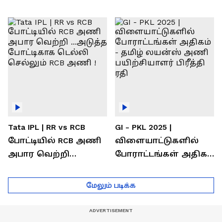
வெற்றி கண்டது-
கொண்டாடிய
தமிழ் லைன்ஸ்
சிஎஸ்கே ரசிகர்கள்
கேப்டன் சுமன்குர்ஜார்
Tata IPL | RR vs RCB
GI - PKL 2025 |
போட்டியில் RCB அணி
விளையாட்டுகளில்
அபார வெற்றி
போராட்டங்கள் அதிகம்
...அடுத்த போட்டிகாக
- தமிழ் லயன்ஸ் அணி
டெல்லி செல்லும் RCB
பயிற்சியாளர் பிரீத்தி
மேலும் படிக்க
அணி !
ரதி