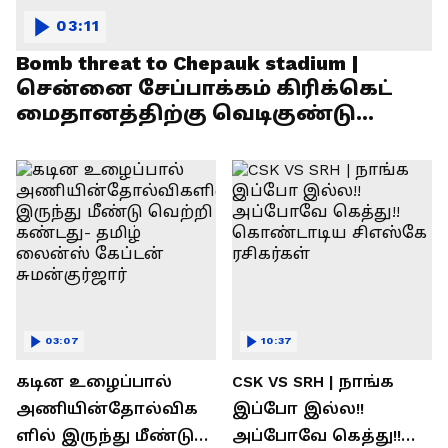
03:11
Bomb threat to Chepauk stadium |
சென்னை சேப்பாக்கம் கிரிக்கெட்
மைதானத்திற்கு வெடிகுண்டு
மிரட்டல்!
03:07
10:37
கடின உழைப்பால்
CSK VS SRH | நாங்க
அணியின்தோல்விக
இப்போ இல்ல!!
ளில் இருந்து மீண்டு
அப்போவே கெத்து!!