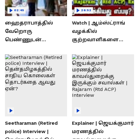
02:45
26:52
ஹைதராபாத்தில்
Watch | ஆம்ஸ்ட்ராங்
வேறொரு
வழக்கில்
பெண்ணுடன்
குற்றவாளிகளை
உல்லாசம்; பிஆர்எஸ்
நெருங்கிவிட்ட
தலைவரை மடக்கி
காவல்துறை? / Rajaram
பிடித்த மனைவி
Rtd ACP Interview
Seetharaman (Retired
Explainer | ஜெயக்குமார்
police) Interview |
மரணத்தில்