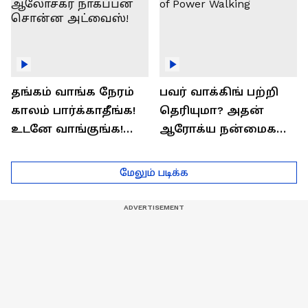
தங்கம் வாங்க நேரம்
பவர் வாக்கிங் பற்றி
காலம் பார்க்காதீங்க!
தெரியுமா? அதன்
உடனே வாங்குங்க!
ஆரோக்ய நன்மைகள்
பொருளாதார
என்ன?| Health Benefits
ஆலோசகர் நாகப்பன்
of Power Walking
மேலும் படிக்க
சொன்ன அட்வைஸ்!