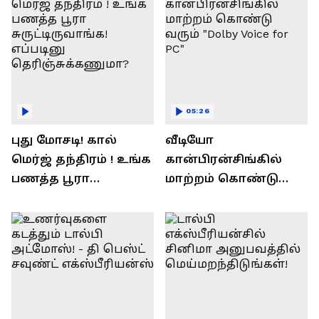
05:26
புது மோசடி! கால்
வீடியோ
மெர்ஜ் தந்திரம் ! உங்க
கான்பிரன்சிங்கில்
பணத்த பூரா
மாற்றம் கொண்டு
சுருட்டிருவாங்க!
வரும் "Dolby Voice for
எப்படினு
PC"
தெரிஞ்சுக்கணுமா?