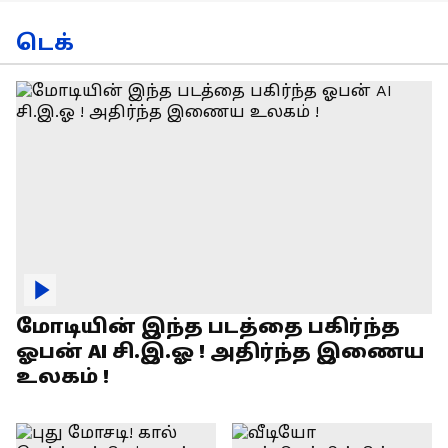
டெக்
மோடியின் இந்த படத்தை பகிர்ந்த
ஓபன் AI சி.இ.ஓ ! அதிர்ந்த இணைய
உலகம் !