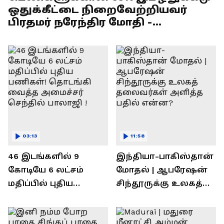
ஒதுக்கீட்டை நிறைவேற்றியவர்
பிரதமர் நரேந்திர மோதி -
எல்.முருகன் பேச்சு !
03:13
11:58
46 இடங்களில் 9
இந்தியா-பாகிஸ்தான்
கோடியே 6 லட்சம்
மோதல் | ஆபரேஷன்
மதிப்பில் புதிய
சிந்தூருக்கு உலகத்
பணிகள்! தொடங்கி
தலைவர்கள் அளித்த
வைத்த அமைச்சர்
பதில் என்ன?
செந்தில் பாலாஜி !