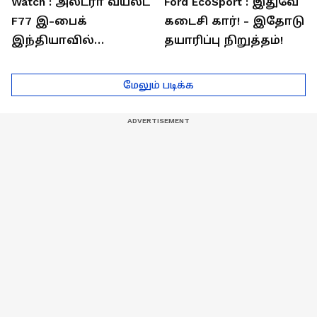
Watch : அல்ட்ரா வயலட்
Ford EcoSport : இதுவே
F77 இ-பைக்
கடைசி கார்! - இதோடு
இந்தியாவில்
தயாரிப்பு நிறுத்தம்!
அறிமுகம்! ஒரே
சார்ஜில் 307கி.மீ
மேலும் படிக்க
பயணம்!