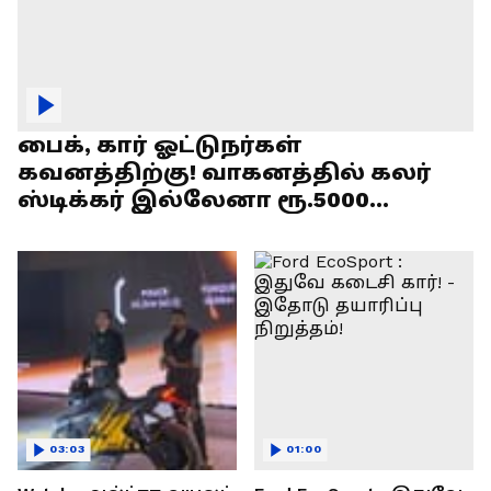
பைக், கார் ஓட்டுநர்கள்
கவனத்திற்கு! வாகனத்தில் கலர்
ஸ்டிக்கர் இல்லேனா ரூ.5000
அபராதம் !
03:03
01:00