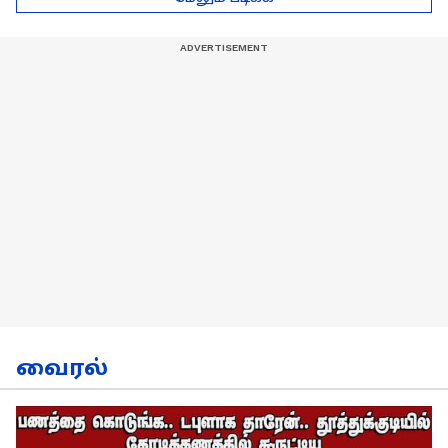
நேர்காணல்!
வைரல்