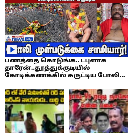
பணத்தை கொடுங்க.. டபுளாக
தாரேன்..தூத்துக்குடியில்
கோடிக்கணக்கில் சுருட்டிய போலி
முள்படுக்கை சாமியார்!