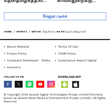
தென்தமிழகத்தில்
காவல்துறைக்கு
சாதிய கொலைகள்
இருக்கும் சவால்கள் |
தொடர்கதை ஆவது
Rajaram (Rtd ACP)
மேலும் படிக்க
ஏன்?
Interview
HOME
SPORTS
WATCH : நீரஜ் சோப்ரா 89.45மீ தூரம் எறிந்து வெள்ளிப் பதக்கம் வென்று சாதனை!
About Website
Terms Of Use
Privacy Policy
CSAM Policy
Complaint Redressal - Website
Compliance Report Digital
Investors
FOLLOW US ON
DOWNLOAD APP
© Copyright 2026 Asianxt Digital Technologies Private Limited (Formerly
known as Asianet News Media & Entertainment Private Limited) | All Rights
Reserved