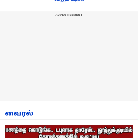
நேர்காணல்!
வைரல்