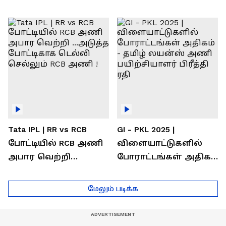
வெற்றி கண்டது-
கொண்டாடிய
தமிழ் லைன்ஸ்
சிஎஸ்கே ரசிகர்கள்
கேப்டன் சுமன்குர்ஜார்
Tata IPL | RR vs RCB
GI - PKL 2025 |
போட்டியில் RCB அணி
விளையாட்டுகளில்
அபார வெற்றி
போராட்டங்கள் அதிகம்
...அடுத்த போட்டிகாக
- தமிழ் லயன்ஸ் அணி
டெல்லி செல்லும் RCB
பயிற்சியாளர் பிரீத்தி
மேலும் படிக்க
அணி !
ரதி