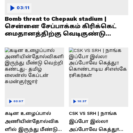
03:11
Bomb threat to Chepauk stadium |
சென்னை சேப்பாக்கம் கிரிக்கெட்
மைதானத்திற்கு வெடிகுண்டு
மிரட்டல்!
03:07
10:37
கடின உழைப்பால்
CSK VS SRH | நாங்க
அணியின்தோல்விக
இப்போ இல்ல!!
ளில் இருந்து மீண்டு
அப்போவே கெத்து!!