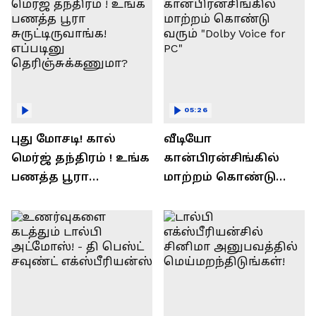
05:26
புது மோசடி! கால்
வீடியோ
மெர்ஜ் தந்திரம் ! உங்க
கான்பிரன்சிங்கில்
பணத்த பூரா
மாற்றம் கொண்டு
சுருட்டிருவாங்க!
வரும் "Dolby Voice for
எப்படினு
PC"
தெரிஞ்சுக்கணுமா?