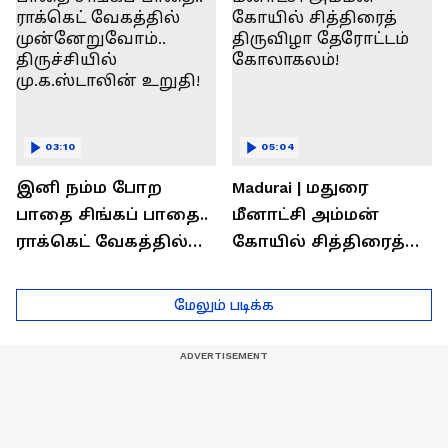
03:10
05:04
இனி நம்ம போற
Madurai | மதுரை
பாதை சிங்கப் பாதை..
மீனாட்சி அம்மன்
ராக்கெட் வேகத்தில்
கோயில் சித்திரைத்
முன்னேறுவோம்..
திருவிழா தேரோட்டம்
திருச்சியில்
கோலாகலம்!
மேலும் படிக்க
மு.க.ஸ்டாலின் உறுதி!