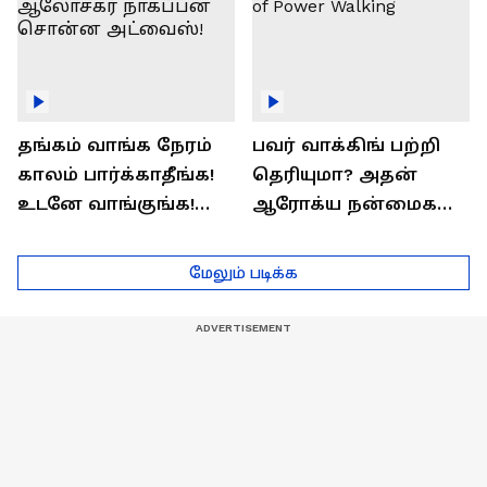
தங்கம் வாங்க நேரம்
பவர் வாக்கிங் பற்றி
காலம் பார்க்காதீங்க!
தெரியுமா? அதன்
உடனே வாங்குங்க!
ஆரோக்ய நன்மைகள்
பொருளாதார
என்ன?| Health Benefits
ஆலோசகர் நாகப்பன்
of Power Walking
மேலும் படிக்க
சொன்ன அட்வைஸ்!