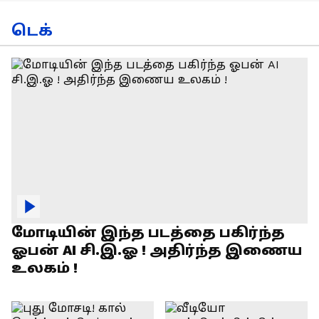
டெக்
மோடியின் இந்த படத்தை பகிர்ந்த
ஓபன் AI சி.இ.ஓ ! அதிர்ந்த இணைய
உலகம் !