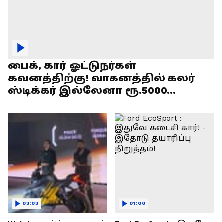
பைக், கார் ஓட்டுநர்கள்
கவனத்திற்கு! வாகனத்தில் கலர்
ஸ்டிக்கர் இல்லேனா ரூ.5000
அபராதம் !
03:03
01:00