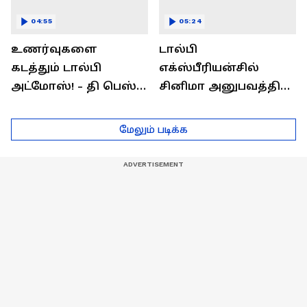
04:55
05:24
உணர்வுகளை
டால்பி
கடத்தும் டால்பி
எக்ஸ்பீரியன்சில்
அட்மோஸ்! - தி பெஸ்ட்
சினிமா அனுபவத்தில்
சவுண்ட்
மெய்மறந்திடுங்கள்!
எக்ஸ்பீரியன்ஸ்
மேலும் படிக்க