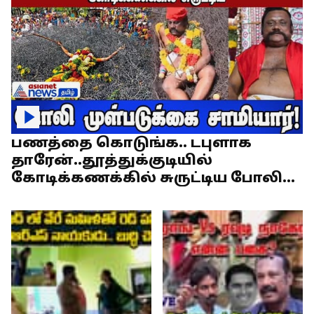
பணத்தை கொடுங்க.. டபுளாக
தாரேன்..தூத்துக்குடியில்
கோடிக்கணக்கில் சுருட்டிய போலி
முள்படுக்கை சாமியார்!