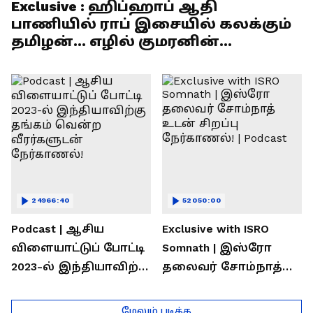
Exclusive : ஹிப்ஹாப் ஆதி
பாணியில் ராப் இசையில் கலக்கும்
தமிழன்... எழில் குமரனின்
எக்ஸ்குளூசிவ் நேர்காணல்
24966:40
52050:00
Podcast | ஆசிய
Exclusive with ISRO
விளையாட்டுப் போட்டி
Somnath | இஸ்ரோ
2023-ல் இந்தியாவிற்கு
தலைவர் சோம்நாத்
தங்கம் வென்ற
உடன் சிறப்பு
வீரர்களுடன்
நேர்காணல்! | Podcast
மேலும் படிக்க