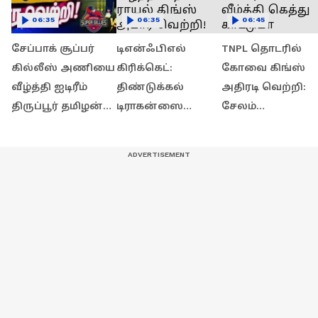
06:35
06:35
06:45
சேப்பாக் சூப்பர்
டிஎன்ஃபிஎல்
TNPL தொடரில்
கில்லீஸ் அணியை
கிரிக்கெட்:
கோவை கிங்ஸ்
வீழ்த்தி ஐடிரீம்
திண்டுக்கல்
அதிரடி வெற்றி:
திருப்பூர் தமிழன்ஸ்
டிராகன்ஸை
சேலம்
அபார வெற்றி!
வீழ்த்தி நெல்லை
ஸ்பார்ட்டன்ஸை
ராயல் கிங்ஸ்
வீழ்த்தி கெத்து
அபார வெற்றி!
காட்டுமா கோவை