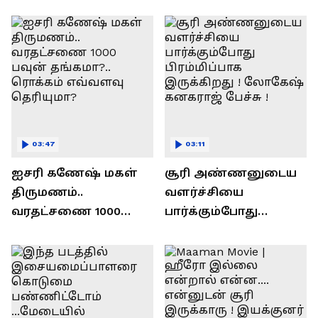
ரவி!.....வைரல் வீடியோ !
03:47
03:11
ஐசரி கணேஷ் மகள்
சூரி அண்ணனுடைய
திருமணம்..
வளர்ச்சியை
வரதட்சணை 1000
பார்க்கும்போது
பவுன் தங்கமா?..
பிரம்மிப்பாக
ரொக்கம் எவ்வளவு
இருக்கிறது !
தெரியுமா?
லோகேஷ் கனகராஜ்
பேச்சு !