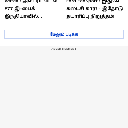
Watch : அல்ட்ரா வயலட்
Ford EcoSport : இதுவே
F77 இ-பைக்
கடைசி கார்! - இதோடு
இந்தியாவில்
தயாரிப்பு நிறுத்தம்!
அறிமுகம்! ஒரே
சார்ஜில் 307கி.மீ
மேலும் படிக்க
பயணம்!