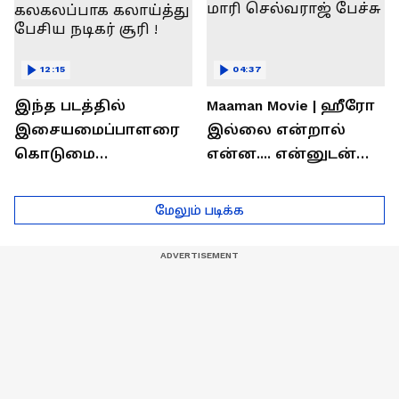
12:15
04:37
இந்த படத்தில்
Maaman Movie | ஹீரோ
இசையமைப்பாளரை
இல்லை என்றால்
கொடுமை
என்ன.... என்னுடன்
பண்ணிட்டோம்
சூரி இருக்காரு !
...மேடையில்
இயக்குனர் மாரி
மேலும் படிக்க
கலகலப்பாக
செல்வராஜ் பேச்சு
கலாய்த்து பேசிய
நடிகர் சூரி !