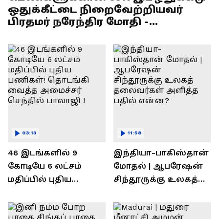
ஒதுக்கீட்டை நிறைவேற்றியவர்
பிரதமர் நரேந்திர மோதி -
எல்.முருகன் பேச்சு !
03:13
11:58
46 இடங்களில் 9
இந்தியா-பாகிஸ்தான்
கோடியே 6 லட்சம்
மோதல் | ஆபரேஷன்
மதிப்பில் புதிய
சிந்தூருக்கு உலகத்
பணிகள்! தொடங்கி
தலைவர்கள் அளித்த
வைத்த அமைச்சர்
பதில் என்ன?
செந்தில் பாலாஜி !