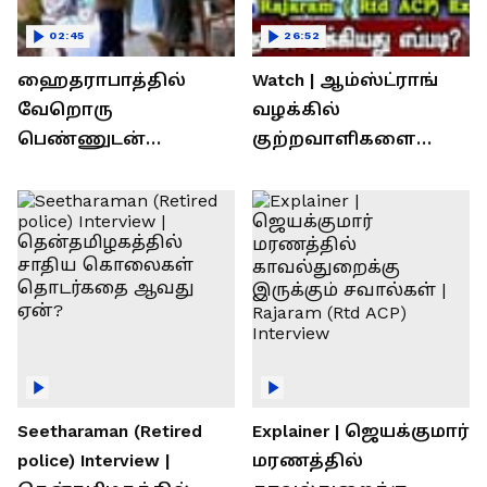
02:45
26:52
ஹைதராபாத்தில்
Watch | ஆம்ஸ்ட்ராங்
வேறொரு
வழக்கில்
பெண்ணுடன்
குற்றவாளிகளை
உல்லாசம்; பிஆர்எஸ்
நெருங்கிவிட்ட
தலைவரை மடக்கி
காவல்துறை? / Rajaram
பிடித்த மனைவி
Rtd ACP Interview
Seetharaman (Retired
Explainer | ஜெயக்குமார்
police) Interview |
மரணத்தில்