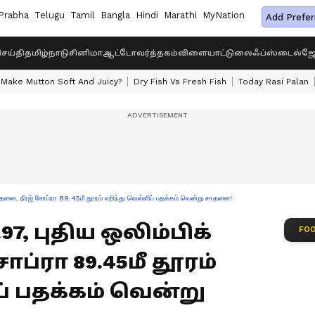
Prabha
Telugu
Tamil
Bangla
Hindi
Marathi
MyNation
Add Prefer
ெய்தி
தமிழ்நாடு
சினிமா
ஆட்டோ
வர்த்தகம்
விளையாட்டு
லைஃப்ஸ்டைல்
ஜோ
Make Mutton Soft And Juicy?
Dry Fish Vs Fresh Fish
Today Rasi Palan
சாதனை, நீரஜ் சோப்ரா 89.45மீ தூரம் எறிந்து வெள்ளிப் பதக்கம் வென்று சாதனை!
97, புதிய ஒலிம்பிக்
FOO
ப்ரா 89.45மீ தூரம்
் பதக்கம் வென்று