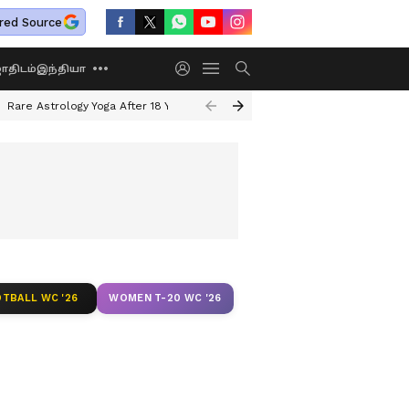
red Source
திடம்
இந்தியா
Rare Astrology Yoga After 18 Years
Dwi Pushkar Yoga 2026
Guru Peyar
TBALL WC '26
WOMEN T-20 WC '26