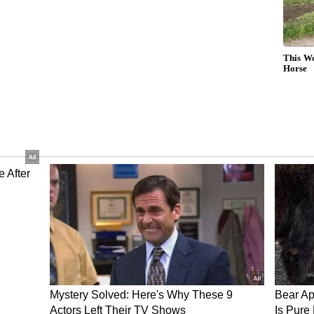
ஜ் சோப்ரா 89.45மீ தூரம் எறிந்து 2ஆவது இடம்
்தான் வீரர் அர்ஷாத் நதீம் இடம் பிடித்திருந்தார்.
க்ஸ் தகுதி சுற்று போட்டியில் நீரஜ் சோப்ரா
போட்டிக்கு முன்னேறி இருந்தார். செக் குடியரசு
ஜ் 88.50மீ தூரம் எறிந்து 3ஆவது இடம்
வு அறிவித்த பிஆர் ஸ்ரீஜேஷ்: யார் இந்த
?
ியை மேற்கொண்டனர். நதீம் 88.72 மீ தூரம்
ரஜ் சோப்ரா பவுல் ஆனார். 3 சுற்றுகள் முடிவில்