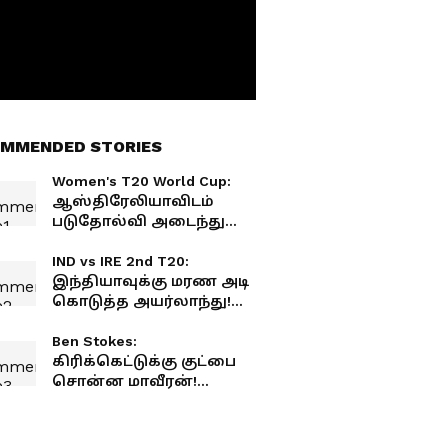
MMENDED STORIES
Women's T20 World Cup:
ஆஸ்திரேலியாவிடம்
படுதோல்வி அடைந்து
வெளியேறிய இந்தியா!
ரசிகர்கள் ஷாக்!
IND vs IRE 2nd T20:
இந்தியாவுக்கு மரண அடி
கொடுத்த அயர்லாந்து!
டி20 தொடரை வென்று
சரித்திர சாதனை!
Ben Stokes:
கிரிக்கெட்டுக்கு குட்பை
சொன்ன மாவீரன்!
ஓய்வை அறிவித்த பென்
ஸ்டோக்ஸ்! உருக்கமான
பேச்சு!