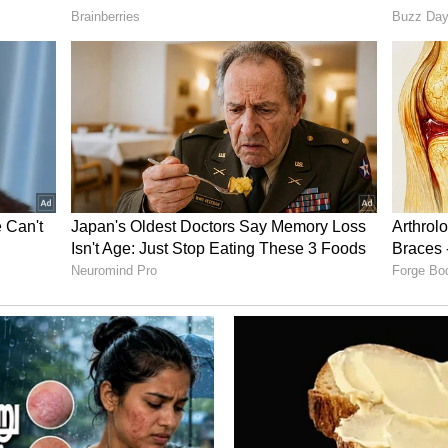
 4 வீரர்கள் எலிமினேட் செய்யப்பட்டனர்.
டர் மற்றும் டோனி கெரானென், பிரேசிலின்
ற்றும் மால்டோவாவின் ஆன்ட்ரியன் மர்தாரே
ுந்து வெளியேறினர்.
யது. கிரெனடா நாட்டைச் சேர்ந்த ஆண்டர்சன்
 3ஆவது இடம் பிடித்தார். இதையடுத்து வந்த நீரஜ்
ஆனார். எனினும் அவர் 2ஆவது இடத்தை தக்க
ு பாகிஸ்தான் வீரர் அர்ஷாத் நதீம் முதல்
ுறை தலைமுறையாக போற்றப்படும் சாதனை –
மர் மோடி வாழ்த்து!
 இந்திய வீரர் நீரஜ் சோப்ரா 89.45மீ தூரம்
ெள்ளிப் பதக்கம் வென்றார். பாகிஸ்தான் வீரர்
றிந்து புதிய சாதனையை படைத்து தங்கப் பதக்கம்