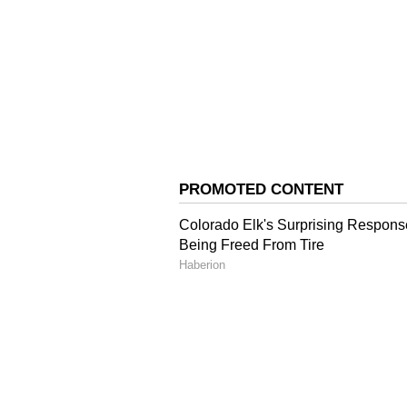
பின்னர் 2ஆவது முயற்சியில் நீர
பிடித்தார். முதல் இடத்தில் பாகிஸ
இதற்கு முன்னதாக பாரிஸ் ஒலிம்பி
89.34 மீ தூரம் எறிந்து இறுதிப் 
நாட்டைச் சேர்ந்த ஜாகூப் வெட்லெ
பிடித்தார்.
ஹாக்கி போட்டியிலிருந்து ஓய்
ஸ்ரீஜேஷ்? சாதனைகள் என்ன
பின்னர் மூவரும் 3ஆவது முயற்ச
எறிந்தார். 3ஆவது முயற்சியில் நீ