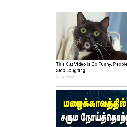
குறைவான புள்ளிகள் பெற்றிருந்த
பின்லாந்தின் ஆலிவர் ஹெலாண்
லூயிஸ் மொரிசியோ டா சில்வா ம
ஆகியோர் இறுதிப் போட்டியிலிர
பின்னர் 4ஆவது சுற்று தொடங்கி
பீட்டர்ஸ் 88.54மீ தூரம் எறிந்து
சோப்ரா இந்த முறையும் பவுல் 
வைத்துக் கொண்டார். இதே போன்ற
இடத்தை தக்க வைத்தார்.
Hockey, Paris 2024: தலைம
இந்திய ஹாக்கி அணிக்கு பிரத
ஈட்டி எறிதல் இறுதிப் போட்டியில்
எறிந்து 2ஆவது இடம் பிடித்து வ
அர்ஷாத் நதீம் 92.97மீ தூரம் எ