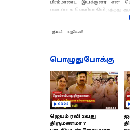
பிரம்மாண்ட இயக்குனர் என பெ
படைப்பாக வெளியாகியிருந்தது ஆர் 
24ஆம் தேதி வெளியான இந்தப் பட
கோடிகளுக்கு மேல் வசூல் செய்து
ஜப்பான்
ராஜமௌலி
ஏசியாநெட் தமிழ்-ஐ உங
ராம்சரண், ஜூனியர் என்டிஆர் எ
பொழுதுபோக்கு
தேசிய போராட்ட வீரர்களின் வாழ
தமிழ், தெலுங்கு, மலையாளம் உள
உலகம் முழுவதும் திரையிடப்பட்ட
உலக பாக்ஸ் ஆபீஸில் மாஸ் காட்
தற்போது ஜப்பானின் திரைப்படப்பட்
மேலும் செய்திகளுக்கு...
அடேங்கப
03:22
நாளே மாஸ் வசூல் தான்
ஜெயம் ரவி 2வது
ஐ
திருமணமா ?
த