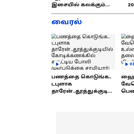
இசையில் கலக்கும்
20
தமிழன்... எழில்
த
குமரனின்
வ
வைரல்
எக்ஸ்குளூசிவ்
ந
நேர்காணல்
0
பணத்தை கொடுங்க..
ஹைத
டபுளாக
வே
தாரேன்..தூத்துக்குடியி
பெண
ல் கோடிக்கணக்கில்
உல்
சுருட்டிய போலி
தலை
முள்படுக்கை
பிட
சாமியார்!