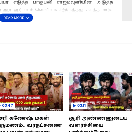
யர் எடுத்த பாகுபலி ராஜமவுளியின் அடுத்த
ஆர் ஆர் படம் வெளியாகி இருந்தது. கடந்த மார்ச்
ம் உலக ரசிகர்களை வியப்பில் ஆழ்த்தி 1100
READ MORE
 சாதனை படைத்தது.
்கள் முதன்மைத் தேர்வாக்குங்கள்
ன இரு நாயகர்கள் தோன்றியிருந்த இந்த படம்
்க்கையை மையமாகக் கொண்டு எடுக்கப்பட்டது.
்ளிட்ட ஐந்து மொழிகளில் பான் இந்தியா படமாக
 இது சுமார் 550 கோடிகளில் தயாரான படமாகும்.
டி இருந்த ஆர் ஆர் ஆர் பல மாதங்கள் கழித்து
டு உள்ளது.
்பா மாஸ் காட்டும் சிவகார்த்திகேயன்...முதல்
03:47
03:11
சரி கணேஷ் மகள்
சூரி அண்ணனுடைய
ிருமணம்.. வரதட்சணை
வளர்ச்சியை