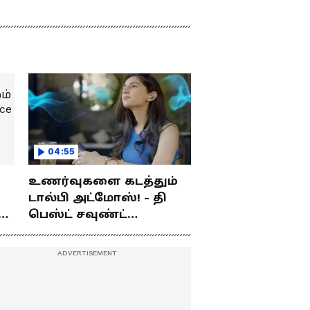
04:55
உணர்வுகளை கடத்தும்
டால்பி அட்மோஸ்! - தி
ம்
பெஸ்ட் சவுண்ட்
எக்ஸ்பீரியன்ஸ்