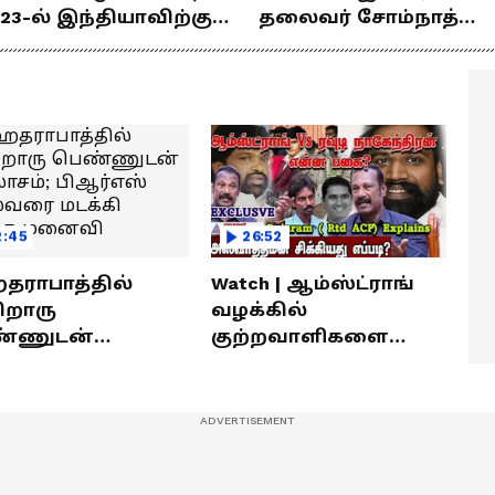
23-ல் இந்தியாவிற்கு
தலைவர் சோம்நாத்
ங்கம் வென்ற
உடன் சிறப்பு
ீரர்களுடன்
நேர்காணல்! | Podcast
ேர்காணல்!
2:45
26:52
ராபாத்தில்
Watch | ஆம்ஸ்ட்ராங்
றொரு
வழக்கில்
்ணுடன்
குற்றவாளிகளை
லாசம்; பிஆர்எஸ்
நெருங்கிவிட்ட
வரை மடக்கி
காவல்துறை? / Rajaram
ித்த மனைவி
Rtd ACP Interview