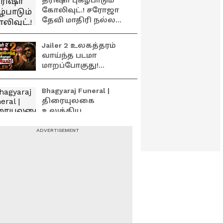
த்ரிஷா புகழ்பாடும்
கோலிவுட்.! சரோஜா
தேவி மாதிரி நல்ல
கேரக்டர்..!
சர்ட்டிஃபிகேட்
Jailer 2 உலகத்தரம்
கொடுக்கும் நடிகர்கள்
வாய்ந்த படமா
மாறப்போகுது!
இதுதான்
உண்மையான
Bhagyaraj Funeral |
காரணம்! 💥
திரையுலகை
உலுக்கிய
சோகம்......இயக்குனர்
கே. பாக்யராஜின்
வள்ளுவர் கோட்டம்
இறுதி ஊர்வலம் !
இல்லத்திற்கு
கொண்டு வரப்பட்ட
பாக்யராஜ் உடல்!
கதறி அழும்
Director Bhagyaraj
குடும்பத்தினர்
Passed Away: குருவை
தொடர்ந்து மறைந்த
சிஷ்யன்.. இயக்குநர்
பாக்யராஜ்