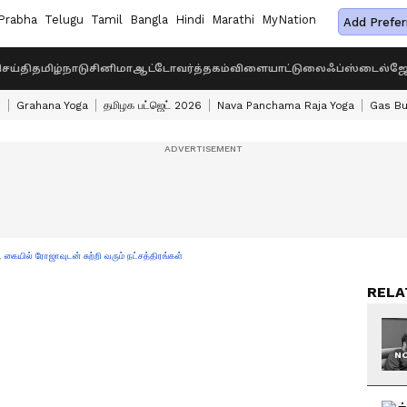
Prabha
Telugu
Tamil
Bangla
Hindi
Marathi
MyNation
Add Prefer
ெய்தி
தமிழ்நாடு
சினிமா
ஆட்டோ
வர்த்தகம்
விளையாட்டு
லைஃப்ஸ்டைல்
ஜோ
s
Grahana Yoga
தமிழக பட்ஜெட் 2026
Nava Panchama Raja Yoga
Gas Bu
.. கையில் ரோஜாவுடன் சுற்றி வரும் நட்சத்திரங்கள்
RELA
NO