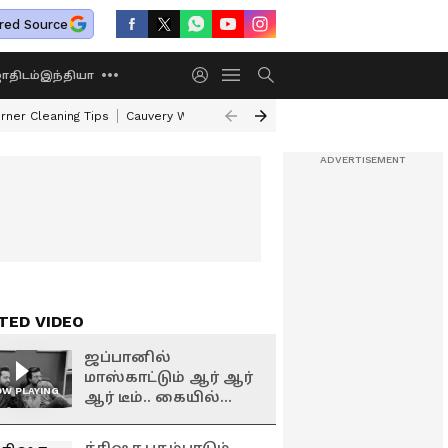
red Source
திடம்
இந்தியா
rner Cleaning Tips
Cauvery Water Dispute Row
Shasha Rajayoga
Gaj
TED VIDEO
ஜப்பானில்
மாஸ்காட்டும் ஆர் ஆர்
W PLAYING
ஆர் டீம்.. கையில்
ரோஜாவுடன் சுற்றி
வரும் நட்சத்திரங்கள்