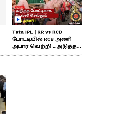
Tata IPL | RR vs RCB
போட்டியில் RCB அணி
அபார வெற்றி ...அடுத்த
போட்டிகாக டெல்லி
செல்லும் RCB அணி !