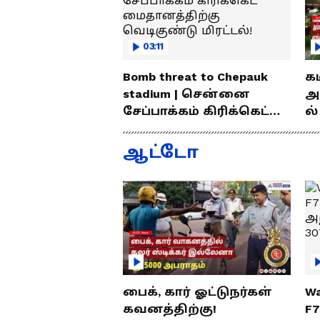
03:11
Bomb threat to Chepauk
க
stadium | சென்னை
அ
சேப்பாக்கம் கிரிக்கெட்
ல்
மைதானத்திற்கு
வ
வெடிகுண்டு மிரட்டல்!
லைன
ஆட்டோ
சு
பைக், கார் ஓட்டுநர்கள்
Wa
கவனத்திற்கு!
F