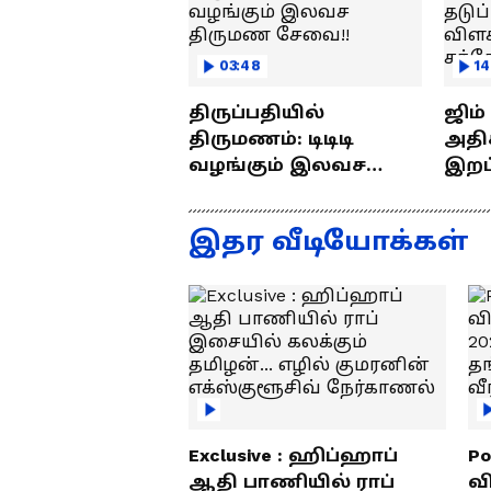
03:48
14
திருப்பதியில்
ஜிம
திருமணம்: டிடிடி
அதிக
வழங்கும் இலவச
இறப்புக
திருமண சேவை!!
எப்ப
ராஜீ
இதர வீடியோக்கள்
Exclusive : ஹிப்ஹாப்
Po
ஆதி பாணியில் ராப்
வ