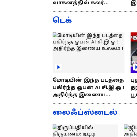
வாகனத்தில் கலர்
இ
ஸ்டிக்கர் இல்லேனா
ஒர
ரூ.5000 அபராதம் !
ப
டெக்
மோடியின் இந்த படத்தை
பு
பகிர்ந்த ஓபன் AI சி.இ.ஓ !
தந
அதிர்ந்த இணைய
பூ
உலகம் !
எப
த
லைஃப்ஸ்டைல்