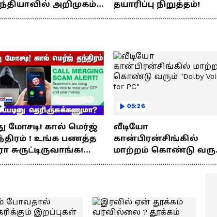
ந்தியாவில் அறிமுகம்!
தயாரிப்பு நிறுத்தம்!
ே சார்ஜில் 307கி.மீ
யணம்!
05:26
து மோசடி! கால் மெர்ஜ்
வீடியோ
்திரம் ! உங்க பணத்த
கான்பிரன்சிங்கில்
ரா சுருட்டிருவாங்க!
மாற்றம் கொண்டு வரு
்படினு
"Dolby Voice for PC"
ெரிஞ்சுக்கணுமா?