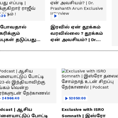
:29
் போவதால்
இரவில் ஏன் தூக்கம்
ரிக்கும்
வரவில்லை ? தூக்கம்
ள் தடுப்பது
ஏன் அவசியம்? | Dr.
டி | விளக்குகிறார்
Prashanth Arun Exclusive
வ் சந்தோஷம் !
Interview
24966:40
52050:00
dcast | ஆசிய
Exclusive with ISRO
ிளையாட்டுப் போட்டி
Somnath | இஸ்ரோ