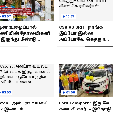
03:07
10:37
டின உழைப்பால்
CSK VS SRH | நாங்க
ணியின்தோல்விகளி
இப்போ இல்ல!!
 இருந்து மீண்டு
அப்போவே கெத்து!!
ெற்றி கண்டது- தமிழ்
கொண்டாடிய சிஎஸ்கே
்ஸ் கேப்டன்
ரசிகர்கள்
மன்குர்ஜார்
03:03
01:00
tch : அல்ட்ரா வயலட்
Ford EcoSport : இதுவே
77 இ-பைக்
கடைசி கார்! - இதோடு