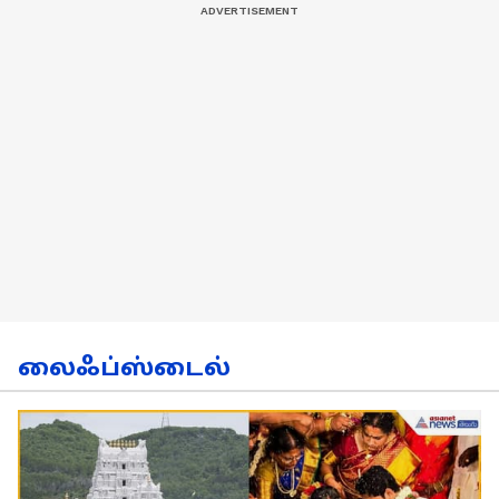
லைஃப்ஸ்டைல்