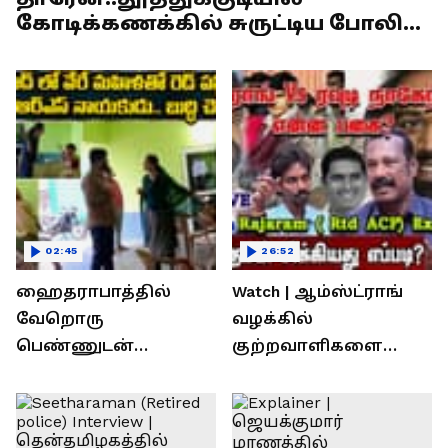
கோடிக்கணக்கில் சுருட்டிய போலி
முள்படுக்கை சாமியார்!
02:45
26:52
ஹைதராபாத்தில்
Watch | ஆம்ஸ்ட்ராங்
வேறொரு
வழக்கில்
பெண்ணுடன்
குற்றவாளிகளை
உல்லாசம்; பிஆர்எஸ்
நெருங்கிவிட்ட
தலைவரை மடக்கி
காவல்துறை? / Rajaram
பிடித்த மனைவி
Rtd ACP Interview