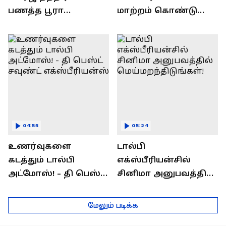
பணத்த பூரா
மாற்றம் கொண்டு
சுருட்டிருவாங்க!
வரும் "Dolby Voice for
எப்படினு
PC"
தெரிஞ்சுக்கணுமா?
04:55
05:24
உணர்வுகளை
டால்பி
கடத்தும் டால்பி
எக்ஸ்பீரியன்சில்
அட்மோஸ்! - தி பெஸ்ட்
சினிமா அனுபவத்தில்
சவுண்ட்
மெய்மறந்திடுங்கள்!
எக்ஸ்பீரியன்ஸ்
மேலும் படிக்க