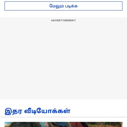
ஆலோசகர் நாகப்பன்
of Power Walking
மேலும் படிக்க
சொன்ன அட்வைஸ்!
இதர வீடியோக்கள்