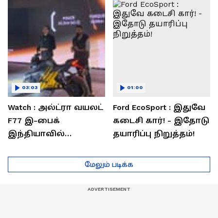
03:03
01:00
Watch : அல்ட்ரா வயலட்
Ford EcoSport : இதுவே
F77 இ-பைக்
கடைசி கார்! - இதோடு
இந்தியாவில்
தயாரிப்பு நிறுத்தம்!
அறிமுகம்! ஒரே
சார்ஜில் 307கி.மீ
மேலும் படிக்க
பயணம்!