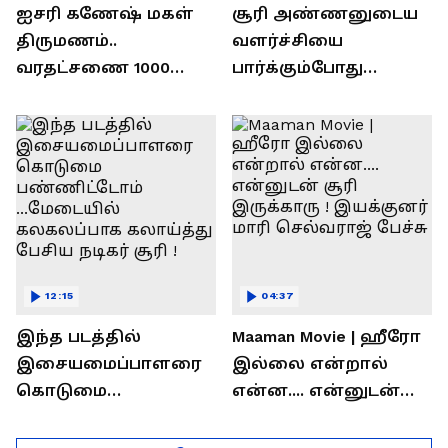
ஐசரி கணேஷ் மகள்
சூரி அண்ணனுடைய
திருமணம்..
வளர்ச்சியை
வரதட்சணை 1000
பார்க்கும்போது
பவுன் தங்கமா?..
பிரம்மிப்பாக
ரொக்கம் எவ்வளவு
இருக்கிறது !
தெரியுமா?
லோகேஷ் கனகராஜ்
பேச்சு !
12:15
04:37
இந்த படத்தில்
Maaman Movie | ஹீரோ
இசையமைப்பாளரை
இல்லை என்றால்
கொடுமை
என்ன.... என்னுடன்
பண்ணிட்டோம்
சூரி இருக்காரு !
...மேடையில்
இயக்குனர் மாரி