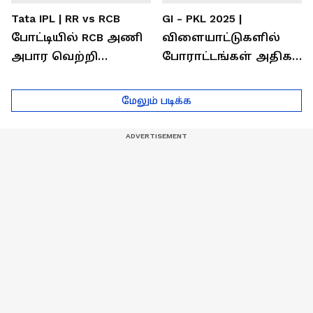
Tata IPL | RR vs RCB
GI - PKL 2025 |
போட்டியில் RCB அணி
விளையாட்டுகளில்
அபார வெற்றி
போராட்டங்கள் அதிகம்
...அடுத்த போட்டிகாக
- தமிழ் லயன்ஸ் அணி
டெல்லி செல்லும் RCB
பயிற்சியாளர் பிரீத்தி
மேலும் படிக்க
அணி !
ரதி