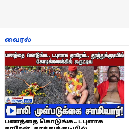
வைரல்
பணத்தை கொடுங்க.. டபுளாக
தாரேன்..தூத்துக்குடியில்