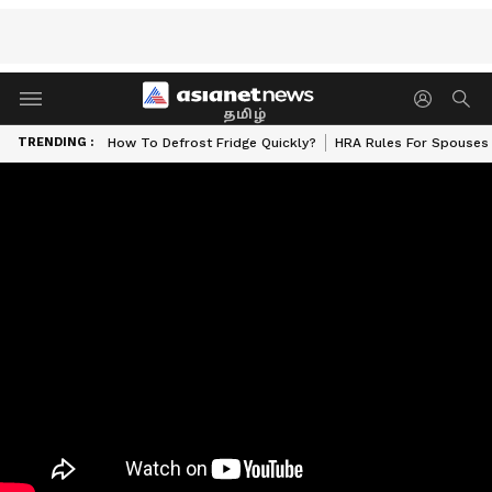
தமிழ்
TRENDING :
How To Defrost Fridge Quickly?
HRA Rules For Spouses