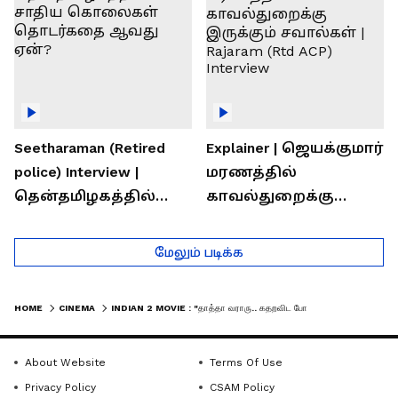
Seetharaman (Retired
Explainer | ஜெயக்குமார்
police) Interview |
மரணத்தில்
தென்தமிழகத்தில்
காவல்துறைக்கு
சாதிய கொலைகள்
இருக்கும் சவால்கள் |
தொடர்கதை ஆவது
Rajaram (Rtd ACP)
மேலும் படிக்க
ஏன்?
Interview
HOME
CINEMA
INDIAN 2 MOVIE : "தாத்தா வராரு.. கதறவிட போறாரு".. கமலின் இந்தியன் 2 - வெளியானது "கதறல்ஸ்" லிரிகள் வீடியோ!
About Website
Terms Of Use
Privacy Policy
CSAM Policy