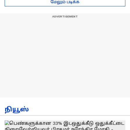
மேலும் படிக்க
கலகலப்பாக
செல்வராஜ் பேச்சு
கலாய்த்து பேசிய
நடிகர் சூரி !
நியூஸ்