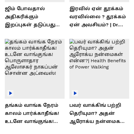
ஜிம் போவதால்
இரவில் ஏன் தூக்கம்
அதிகரிக்கும்
வரவில்லை ? தூக்கம்
இறப்புகள் தடுப்பது
ஏன் அவசியம்? | Dr.
எப்படி | விளக்குகிறார்
Prashanth Arun Exclusive
ராஜீவ் சந்தோஷம் !
Interview
தங்கம் வாங்க நேரம்
பவர் வாக்கிங் பற்றி
காலம் பார்க்காதீங்க!
தெரியுமா? அதன்
உடனே வாங்குங்க!
ஆரோக்ய நன்மைகள்
பொருளாதார
என்ன?| Health Benefits