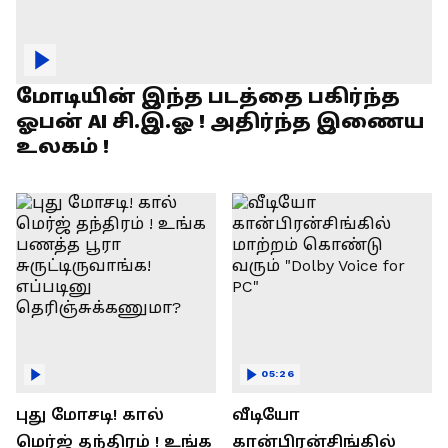
மோடியின் இந்த படத்தை பகிர்ந்த
ஓபன் AI சி.இ.ஓ ! அதிர்ந்த இணைய
உலகம் !
05:26
புது மோசடி! கால்
வீடியோ
மெர்ஜ் தந்திரம் ! உங்க
கான்பிரன்சிங்கில்