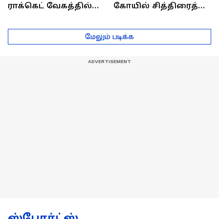
ராக்கெட் வேகத்தில்
கோயில் சித்திரைத்
முன்னேறுவோம்..
திருவிழா தேரோட்டம்
திருச்சியில்
கோலாகலம்!
மேலும் படிக்க
மு.க.ஸ்டாலின் உறுதி!
ஸ்போர்ட்ஸ்