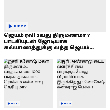
03:22
ஜெயம் ரவி 2வது திருமணமா ?
பாடகியுடன் ஜோடியாக
கல்யாணத்துக்கு வந்த ஜெயம்
ரவி!.....வைரல் வீடியோ !
03:47
03:11