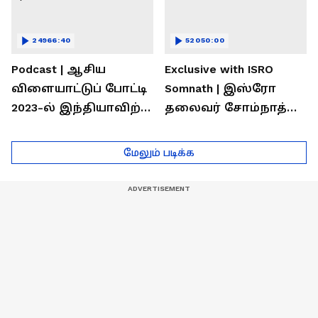
24966:40
52050:00
Podcast | ஆசிய
Exclusive with ISRO
விளையாட்டுப் போட்டி
Somnath | இஸ்ரோ
2023-ல் இந்தியாவிற்கு
தலைவர் சோம்நாத்
தங்கம் வென்ற
உடன் சிறப்பு
வீரர்களுடன்
நேர்காணல்! | Podcast
மேலும் படிக்க
நேர்காணல்!