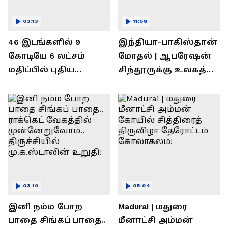
03:13
11:58
46 இடங்களில் 9
இந்தியா-பாகிஸ்தான்
கோடியே 6 லட்சம்
மோதல் | ஆபரேஷன்
மதிப்பில் புதிய
சிந்தூருக்கு உலகத்
பணிகள்! தொடங்கி
தலைவர்கள் அளித்த
வைத்த அமைச்சர்
பதில் என்ன?
செந்தில் பாலாஜி !
03:10
05:04
இனி நம்ம போற
Madurai | மதுரை
பாதை சிங்கப் பாதை..
மீனாட்சி அம்மன்