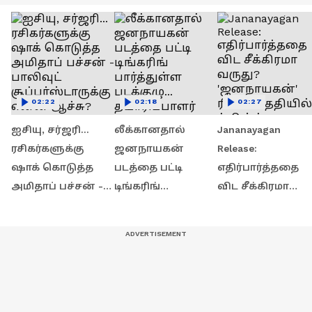
02:22
02:18
02:27
ஐசியு, சர்ஜரி...
லீக்கானதால்
Jananayagan
ரசிகர்களுக்கு
ஜனநாயகன்
Release:
ஷாக் கொடுத்த
படத்தை பட்டி
எதிர்பார்த்ததை
அமிதாப் பச்சன் -
டிங்கரிங்
விட சீக்கிரமா
பாலிவுட்
பார்த்துள்ள
வருது?
சூப்பர்ஸ்டாருக்கு
படக்குழு...
'ஜனநாயகன்'
என்ன ஆச்சு?
தயாரிப்பாளர்
ரிலீஸ் தேதியில்
கொடுத்த அப்டேட் !
ட்விஸ்ட்..!