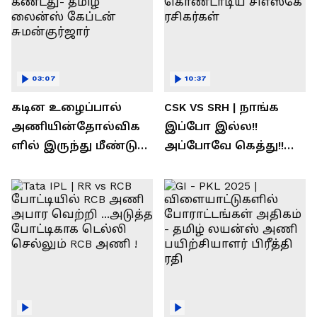
03:07
10:37
கடின உழைப்பால்
CSK VS SRH | நாங்க
அணியின்தோல்விக
இப்போ இல்ல!!
ளில் இருந்து மீண்டு
அப்போவே கெத்து!!
வெற்றி கண்டது-
கொண்டாடிய
தமிழ் லைன்ஸ்
சிஎஸ்கே ரசிகர்கள்
கேப்டன் சுமன்குர்ஜார்