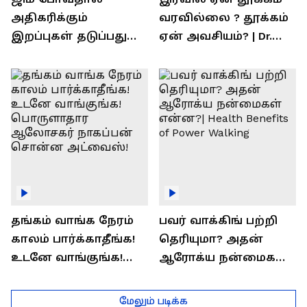
அதிகரிக்கும்
வரவில்லை ? தூக்கம்
இறப்புகள் தடுப்பது
ஏன் அவசியம்? | Dr.
எப்படி | விளக்குகிறார்
Prashanth Arun Exclusive
ராஜீவ் சந்தோஷம் !
Interview
தங்கம் வாங்க நேரம்
பவர் வாக்கிங் பற்றி
காலம் பார்க்காதீங்க!
தெரியுமா? அதன்
உடனே வாங்குங்க!
ஆரோக்ய நன்மைகள்
பொருளாதார
என்ன?| Health Benefits
ஆலோசகர் நாகப்பன்
of Power Walking
மேலும் படிக்க