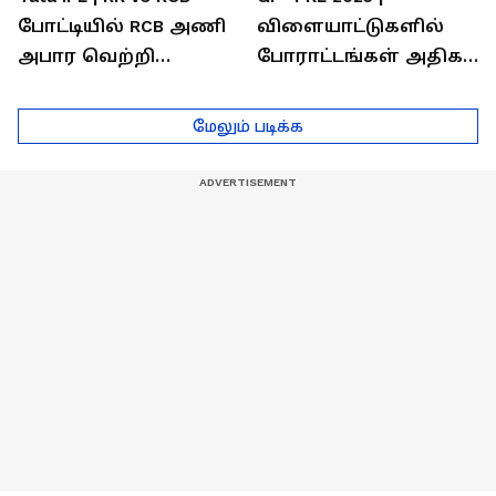
போட்டியில் RCB அணி
விளையாட்டுகளில்
அபார வெற்றி
போராட்டங்கள் அதிகம்
...அடுத்த போட்டிகாக
- தமிழ் லயன்ஸ் அணி
டெல்லி செல்லும் RCB
பயிற்சியாளர் பிரீத்தி
மேலும் படிக்க
அணி !
ரதி