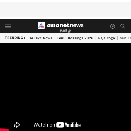
தமிழ்
TRENDING :
DA Hike News
Guru Blessings 2026
Raja Yoga
Sun Tr