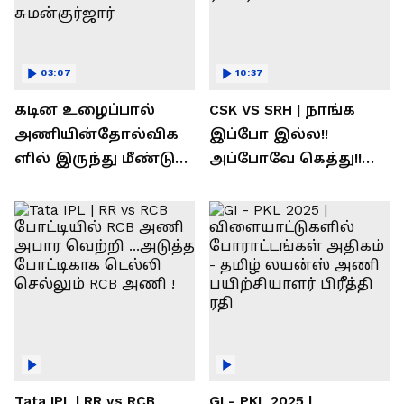
03:07
10:37
கடின உழைப்பால்
CSK VS SRH | நாங்க
அணியின்தோல்விக
இப்போ இல்ல!!
ளில் இருந்து மீண்டு
அப்போவே கெத்து!!
வெற்றி கண்டது-
கொண்டாடிய
தமிழ் லைன்ஸ்
சிஎஸ்கே ரசிகர்கள்
கேப்டன் சுமன்குர்ஜார்
Tata IPL | RR vs RCB
GI - PKL 2025 |