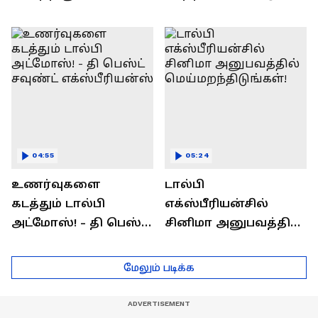
சுருட்டிருவாங்க!
வரும் "Dolby Voice for
எப்படினு
PC"
தெரிஞ்சுக்கணுமா?
04:55
05:24
உணர்வுகளை
டால்பி
கடத்தும் டால்பி
எக்ஸ்பீரியன்சில்
அட்மோஸ்! - தி பெஸ்ட்
சினிமா அனுபவத்தில்
சவுண்ட்
மெய்மறந்திடுங்கள்!
எக்ஸ்பீரியன்ஸ்
மேலும் படிக்க