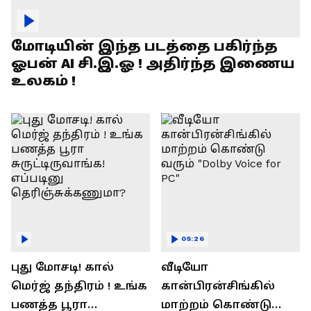
மோடியின் இந்த படத்தை பகிர்ந்த
ஓபன் AI சி.இ.ஓ ! அதிர்ந்த இணைய
உலகம் !
05:26
புது மோசடி! கால்
வீடியோ
மெர்ஜ் தந்திரம் ! உங்க
கான்பிரன்சிங்கில்
பணத்த பூரா
மாற்றம் கொண்டு