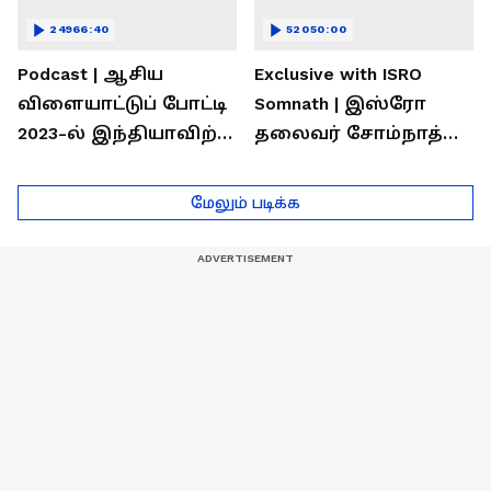
24966:40
52050:00
Podcast | ஆசிய
Exclusive with ISRO
விளையாட்டுப் போட்டி
Somnath | இஸ்ரோ
2023-ல் இந்தியாவிற்கு
தலைவர் சோம்நாத்
தங்கம் வென்ற
உடன் சிறப்பு
வீரர்களுடன்
நேர்காணல்! | Podcast
மேலும் படிக்க
நேர்காணல்!