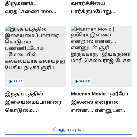
திருமணம்..
வளர்ச்சியை
வரதட்சணை 1000
பார்க்கும்போது
பவுன் தங்கமா?..
பிரம்மிப்பாக
ரொக்கம் எவ்வளவு
இருக்கிறது !
தெரியுமா?
லோகேஷ் கனகராஜ்
பேச்சு !
12:15
04:37
இந்த படத்தில்
Maaman Movie | ஹீரோ
இசையமைப்பாளரை
இல்லை என்றால்
கொடுமை
என்ன.... என்னுடன்
பண்ணிட்டோம்
சூரி இருக்காரு !
...மேடையில்
இயக்குனர் மாரி
மேலும் படிக்க
கலகலப்பாக
செல்வராஜ் பேச்சு