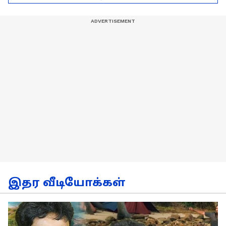
சொன்ன அட்வைஸ்!
இதர வீடியோக்கள்