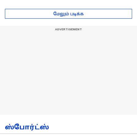
முன்னேறுவோம்..
திருவிழா தேரோட்டம்
திருச்சியில்
கோலாகலம்!
மேலும் படிக்க
மு.க.ஸ்டாலின் உறுதி!
ஸ்போர்ட்ஸ்