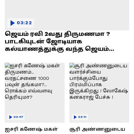
03:22
ஜெயம் ரவி 2வது திருமணமா ?
பாடகியுடன் ஜோடியாக
கல்யாணத்துக்கு வந்த ஜெயம்
ரவி!.....வைரல் வீடியோ !
03:47
03:11
ஐசரி கணேஷ் மகள்
சூரி அண்ணனுடைய