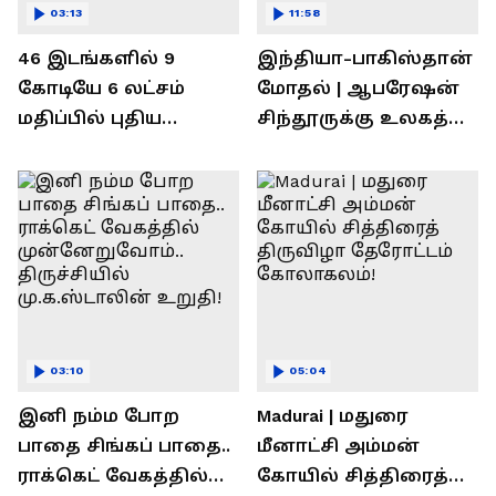
03:13
11:58
46 இடங்களில் 9
இந்தியா-பாகிஸ்தான்
கோடியே 6 லட்சம்
மோதல் | ஆபரேஷன்
மதிப்பில் புதிய
சிந்தூருக்கு உலகத்
பணிகள்! தொடங்கி
தலைவர்கள் அளித்த
வைத்த அமைச்சர்
பதில் என்ன?
செந்தில் பாலாஜி !
03:10
05:04
இனி நம்ம போற
Madurai | மதுரை
பாதை சிங்கப் பாதை..
மீனாட்சி அம்மன்
ராக்கெட் வேகத்தில்
கோயில் சித்திரைத்