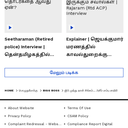
Seetharaman (Retired
Explainer | ஜெயக்குமார்
police) Interview |
மரணத்தில்
தென்தமிழகத்தில்
காவல்துறைக்கு
சாதிய கொலைகள்
இருக்கும் சவால்கள் |
தொடர்கதை ஆவது
Rajaram (Rtd ACP)
மேலும் படிக்க
ஏன்?
Interview
HOME
பொழுதுபோக்கு
BIGG BOSS
ஜிபி முத்து தான் சிங்கம்... அசீம் பாம்பு மாதிரி! கமல் கொடுத்த டாஸ்க்கால் ஷாக்கான போட்டியாளர்கள்- வைரல் வீடியோ
About Website
Terms Of Use
Privacy Policy
CSAM Policy
Complaint Redressal - Website
Compliance Report Digital