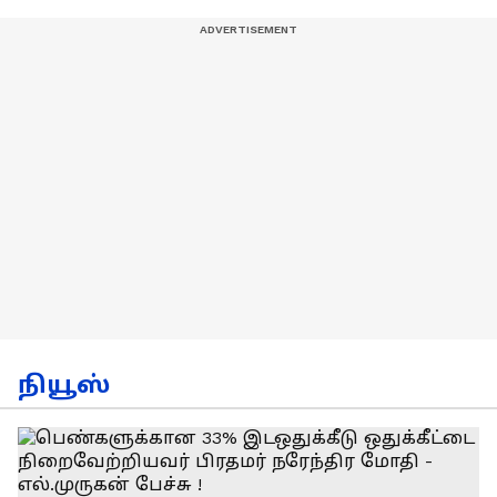
கலாய்த்து பேசிய
நடிகர் சூரி !
நியூஸ்