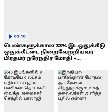
03:10
பெண்களுக்கான 33% இடஒதுக்கீடு
ஒதுக்கீட்டை நிறைவேற்றியவர்
பிரதமர் நரேந்திர மோதி -
எல்.முருகன் பேச்சு !