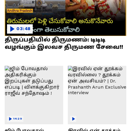
03:48
திருப்பதியில் திருமணம்: டிடிடி
வழங்கும் இலவச திருமண சேவை!!
14:29
ஜிம் போவதால்
இரவில் ஏன் தூக்கம்