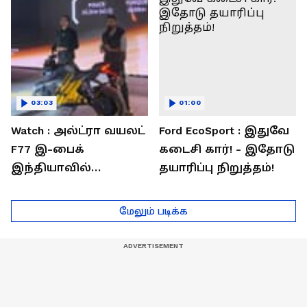
03:03
01:00
Watch : அல்ட்ரா வயலட்
Ford EcoSport : இதுவே
F77 இ-பைக்
கடைசி கார்! - இதோடு
இந்தியாவில்
தயாரிப்பு நிறுத்தம்!
அறிமுகம்! ஒரே
சார்ஜில் 307கி.மீ
மேலும் படிக்க
பயணம்!