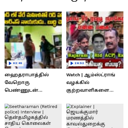
முள்படுக்கை சாமியார்!
02:45
26:52
ஹைதராபாத்தில்
Watch | ஆம்ஸ்ட்ராங்
வேறொரு
வழக்கில்
பெண்ணுடன்
குற்றவாளிகளை
உல்லாசம்; பிஆர்எஸ்
நெருங்கிவிட்ட
தலைவரை மடக்கி
காவல்துறை? / Rajaram
பிடித்த மனைவி
Rtd ACP Interview