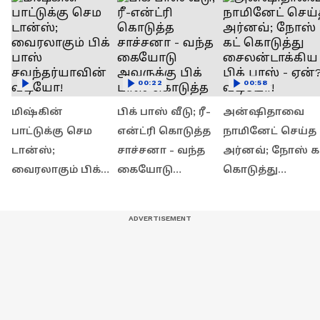
00:22
00:58
மிஷ்கின்
பிக் பாஸ் வீடு; ரீ-
அன்ஷிதாவை
பாட்டுக்கு செம
என்ட்ரி கொடுத்த
நாமினேட் செய்த
டான்ஸ்;
சாச்சனா - வந்த
அர்னவ்; நோஸ் கட
வைரலாகும் பிக்
கையோடு
கொடுத்து
பாஸ்
அவருக்கு பிக்
சைலன்டாக்கிய
சவுந்தர்யாவின்
பாஸ் கொடுத்த
பிக் பாஸ் - ஏன்?
வீடியோ!
எச்சரிக்கை! என்ன
வீடியோ!
அது?