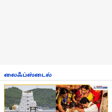
லைஃப்ஸ்டைல்