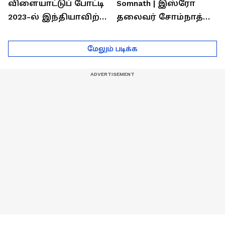
விளையாட்டுப் போட்டி
Somnath | இஸ்ரோ
2023-ல் இந்தியாவிற்கு
தலைவர் சோம்நாத்
தங்கம் வென்ற
உடன் சிறப்பு
வீரர்களுடன்
நேர்காணல்! | Podcast
மேலும் படிக்க
நேர்காணல்!