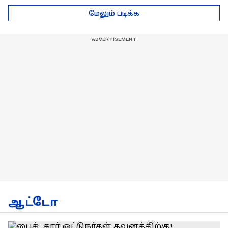
டெல்லி செல்லும் RCB
பயிற்சியாளர் பிரீத்தி
மேலும் படிக்க
அணி !
ரதி
ஆட்டோ