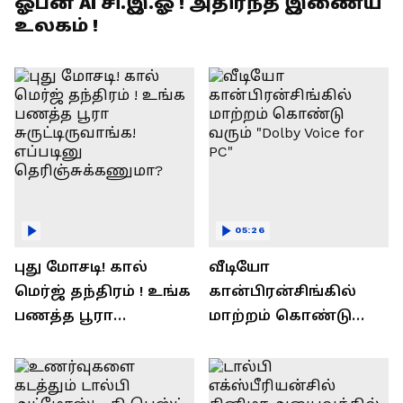
ஓபன் AI சி.இ.ஓ ! அதிர்ந்த இணைய
உலகம் !
05:26
புது மோசடி! கால்
வீடியோ
மெர்ஜ் தந்திரம் ! உங்க
கான்பிரன்சிங்கில்
பணத்த பூரா
மாற்றம் கொண்டு
சுருட்டிருவாங்க!
வரும் "Dolby Voice for
எப்படினு
PC"
தெரிஞ்சுக்கணுமா?