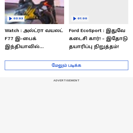
03:03
01:00
Watch : அல்ட்ரா வயலட்
Ford EcoSport : இதுவே
F77 இ-பைக்
கடைசி கார்! - இதோடு
இந்தியாவில்
தயாரிப்பு நிறுத்தம்!
அறிமுகம்! ஒரே
சார்ஜில் 307கி.மீ
மேலும் படிக்க
பயணம்!