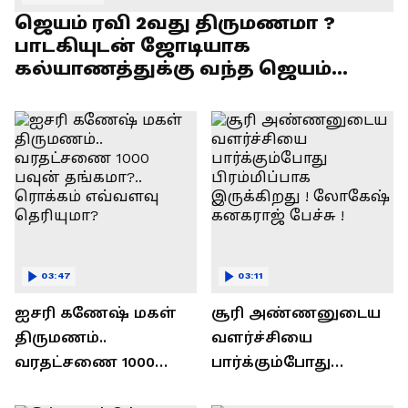
ஜெயம் ரவி 2வது திருமணமா ?
பாடகியுடன் ஜோடியாக
கல்யாணத்துக்கு வந்த ஜெயம்
ரவி!.....வைரல் வீடியோ !
03:47
03:11
ஐசரி கணேஷ் மகள்
சூரி அண்ணனுடைய
திருமணம்..
வளர்ச்சியை
வரதட்சணை 1000
பார்க்கும்போது
பவுன் தங்கமா?..
பிரம்மிப்பாக