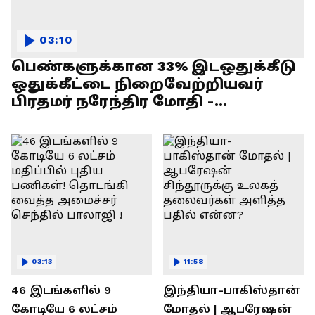
03:10
பெண்களுக்கான 33% இடஒதுக்கீடு
ஒதுக்கீட்டை நிறைவேற்றியவர்
பிரதமர் நரேந்திர மோதி -
எல்.முருகன் பேச்சு !
03:13
11:58
46 இடங்களில் 9
இந்தியா-பாகிஸ்தான்
கோடியே 6 லட்சம்
மோதல் | ஆபரேஷன்