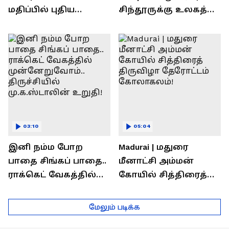
மதிப்பில் புதிய
சிந்தூருக்கு உலகத்
பணிகள்! தொடங்கி
தலைவர்கள் அளித்த
வைத்த அமைச்சர்
பதில் என்ன?
செந்தில் பாலாஜி !
03:10
05:04
இனி நம்ம போற
Madurai | மதுரை
பாதை சிங்கப் பாதை..
மீனாட்சி அம்மன்
ராக்கெட் வேகத்தில்
கோயில் சித்திரைத்
முன்னேறுவோம்..
திருவிழா தேரோட்டம்
திருச்சியில்
கோலாகலம்!
மேலும் படிக்க
மு.க.ஸ்டாலின் உறுதி!