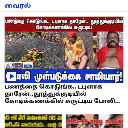
வைரல்
பணத்தை கொடுங்க.. டபுளாக
தாரேன்..தூத்துக்குடியில்
கோடிக்கணக்கில் சுருட்டிய போலி
முள்படுக்கை சாமியார்!