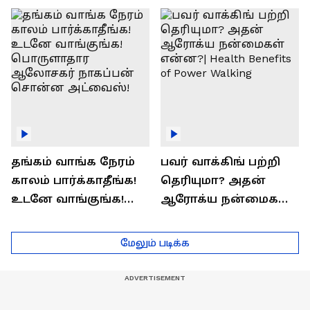
ராஜீவ் சந்தோஷம் !
Interview
தங்கம் வாங்க நேரம்
பவர் வாக்கிங் பற்றி
காலம் பார்க்காதீங்க!
தெரியுமா? அதன்
உடனே வாங்குங்க!
ஆரோக்ய நன்மைகள்
பொருளாதார
என்ன?| Health Benefits
ஆலோசகர் நாகப்பன்
of Power Walking
மேலும் படிக்க
சொன்ன அட்வைஸ்!