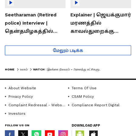
Seetharaman (Retired
Explainer | ஜெயக்குமார்
police) Interview |
மரணத்தில்
தென்தமிழகத்தில்
காவல்துறைக்கு
சாதிய கொலைகள்
இருக்கும் சவால்கள் |
தொடர்கதை ஆவது
Rajaram (Rtd ACP)
மேலும் படிக்க
ஏன்?
Interview
HOME
உலகம்
WATCH : இலங்கை நிலவரம் - அனைத்து கட்சிகளுடனான வெளியுறவுத்துறை அமைச்சர் கூட்டம்!
About Website
Terms Of Use
Privacy Policy
CSAM Policy
Complaint Redressal - Website
Compliance Report Digital
Investors
FOLLOW US ON
DOWNLOAD APP