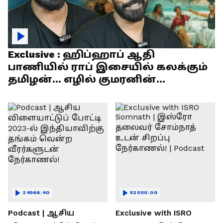
Exclusive : ஹிப்ஹாப் ஆதி
பாணியில் ராப் இசையில் கலக்கும்
தமிழன்... எழில் குமரனின்
எக்ஸ்குளூசிவ் நேர்காணல்
24966:40
52050:00
Podcast | ஆசிய
Exclusive with ISRO