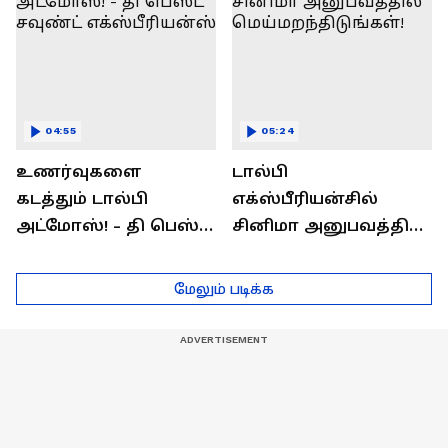
04:55
05:24
உணர்வுகளை
டால்பி
கடத்தும் டால்பி
எக்ஸ்பீரியன்சில்
அட்மோஸ்! - தி பெஸ்ட்
சினிமா அனுபவத்தில்
சவுண்ட்
மெய்மறந்திடுங்கள்!
எக்ஸ்பீரியன்ஸ்
மேலும் படிக்க