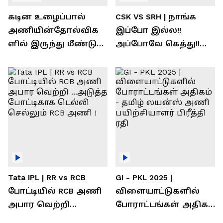
கடின உழைப்பால்
CSK VS SRH | நாங்க
அணியின்தோல்விக
இப்போ இல்ல!!
ளில் இருந்து மீண்டு
அப்போவே கெத்து!!
வெற்றி கண்டது-
கொண்டாடிய
தமிழ் லைன்ஸ்
சிஎஸ்கே ரசிகர்கள்
கேப்டன் சுமன்குர்ஜார்
Tata IPL | RR vs RCB
GI - PKL 2025 |
போட்டியில் RCB அணி
விளையாட்டுகளில்
அபார வெற்றி
போராட்டங்கள் அதிகம்
...அடுத்த போட்டிகாக
- தமிழ் லயன்ஸ் அணி