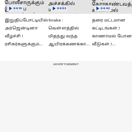
04:15
04:52
04:42
இறுதிப்போட்டியில்
Snake :
தரை மட்டமான
அர்ஜென்டினா
வெள்ளத்தில்
கட்டிடங்கள்.!
வீழ்ச்சி !
மிதந்து வந்த
காணாமல் போன
ரசிகர்களுக்கும்
ஆயிரக்கணக்கான
வீடுகள்.!
போலீசாருக்கும்
விஷப் பாம்புகள்!
இயற்கையின்
இடையே
அச்சத்தில் மக்கள்.!
கோரதாண்டவத்த
கலவரத்தால்
வைரலாகும்
ல் காணாமல்
பரபரப்பு!
வீடியோ
போன
வெனிசுலா.!