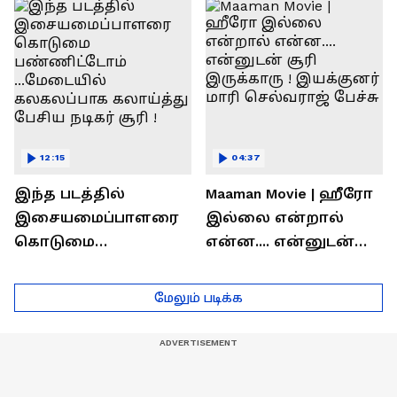
ரொக்கம் எவ்வளவு
இருக்கிறது !
தெரியுமா?
லோகேஷ் கனகராஜ்
பேச்சு !
12:15
04:37
இந்த படத்தில்
Maaman Movie | ஹீரோ
இசையமைப்பாளரை
இல்லை என்றால்
கொடுமை
என்ன.... என்னுடன்
பண்ணிட்டோம்
சூரி இருக்காரு !
...மேடையில்
இயக்குனர் மாரி
மேலும் படிக்க
கலகலப்பாக
செல்வராஜ் பேச்சு
கலாய்த்து பேசிய
நடிகர் சூரி !