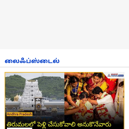
லைஃப்ஸ்டைல்