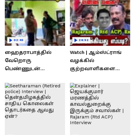
02:45
26:52
ஹைதராபாத்தில்
Watch | ஆம்ஸ்ட்ராங்
வேறொரு
வழக்கில்
பெண்ணுடன்
குற்றவாளிகளை
உல்லாசம்; பிஆர்எஸ்
நெருங்கிவிட்ட
தலைவரை மடக்கி
காவல்துறை? / Rajaram
பிடித்த மனைவி
Rtd ACP Interview