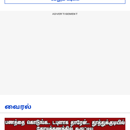
நேர்காணல்!
வைரல்