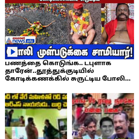
பணத்தை கொடுங்க.. டபுளாக
தாரேன்..தூத்துக்குடியில்
கோடிக்கணக்கில் சுருட்டிய போலி
முள்படுக்கை சாமியார்!