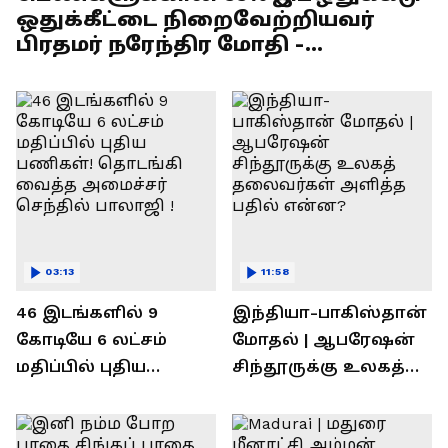
ஒதுக்கீட்டை நிறைவேற்றியவர்
பிரதமர் நரேந்திர மோதி -
எல்.முருகன் பேச்சு !
03:13
11:58
46 இடங்களில் 9
இந்தியா-பாகிஸ்தான்
கோடியே 6 லட்சம்
மோதல் | ஆபரேஷன்
மதிப்பில் புதிய
சிந்தூருக்கு உலகத்
பணிகள்! தொடங்கி
தலைவர்கள் அளித்த
வைத்த அமைச்சர்
பதில் என்ன?
செந்தில் பாலாஜி !