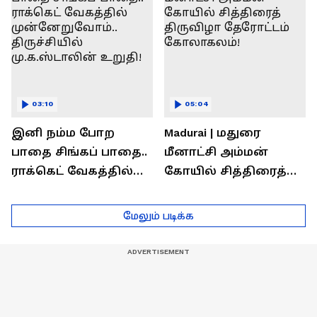
03:10
05:04
இனி நம்ம போற
Madurai | மதுரை
பாதை சிங்கப் பாதை..
மீனாட்சி அம்மன்
ராக்கெட் வேகத்தில்
கோயில் சித்திரைத்
முன்னேறுவோம்..
திருவிழா தேரோட்டம்
திருச்சியில்
கோலாகலம்!
மேலும் படிக்க
மு.க.ஸ்டாலின் உறுதி!