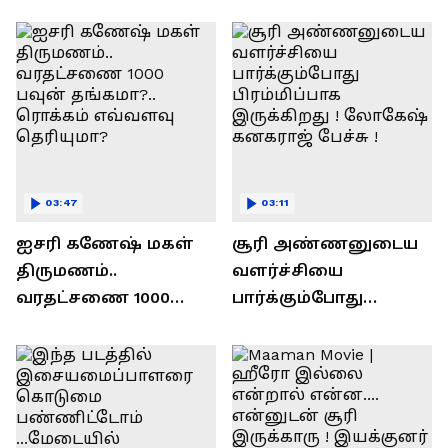
ரவி!.....வைரல் வீடியோ !
03:47
03:11
ஐசரி கணேஷ் மகள்
சூரி அண்ணனுடைய
திருமணம்..
வளர்ச்சியை
வரதட்சணை 1000
பார்க்கும்போது
பவுன் தங்கமா?..
பிரம்மிப்பாக
ரொக்கம் எவ்வளவு
இருக்கிறது !
தெரியுமா?
லோகேஷ் கனகராஜ்
பேச்சு !