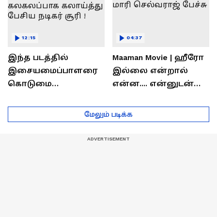
12:15
04:37
இந்த படத்தில்
Maaman Movie | ஹீரோ
இசையமைப்பாளரை
இல்லை என்றால்
கொடுமை
என்ன.... என்னுடன்
பண்ணிட்டோம்
சூரி இருக்காரு !
...மேடையில்
இயக்குனர் மாரி
மேலும் படிக்க
கலகலப்பாக
செல்வராஜ் பேச்சு
கலாய்த்து பேசிய
நடிகர் சூரி !