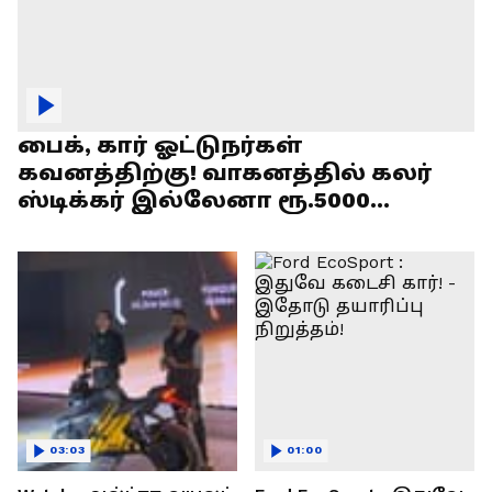
பைக், கார் ஓட்டுநர்கள்
கவனத்திற்கு! வாகனத்தில் கலர்
ஸ்டிக்கர் இல்லேனா ரூ.5000
அபராதம் !
03:03
01:00