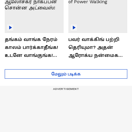
தங்கம் வாங்க நேரம்
பவர் வாக்கிங் பற்றி
காலம் பார்க்காதீங்க!
தெரியுமா? அதன்
உடனே வாங்குங்க!
ஆரோக்ய நன்மைகள்
பொருளாதார
என்ன?| Health Benefits
ஆலோசகர் நாகப்பன்
of Power Walking
மேலும் படிக்க
சொன்ன அட்வைஸ்!