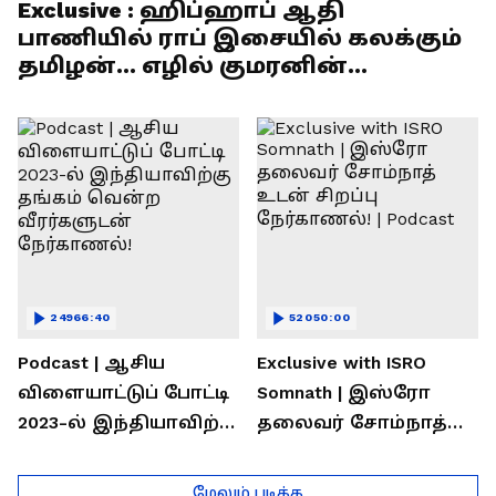
Exclusive : ஹிப்ஹாப் ஆதி
பாணியில் ராப் இசையில் கலக்கும்
தமிழன்... எழில் குமரனின்
எக்ஸ்குளூசிவ் நேர்காணல்
24966:40
52050:00
Podcast | ஆசிய
Exclusive with ISRO
விளையாட்டுப் போட்டி
Somnath | இஸ்ரோ
2023-ல் இந்தியாவிற்கு
தலைவர் சோம்நாத்
தங்கம் வென்ற
உடன் சிறப்பு
வீரர்களுடன்
நேர்காணல்! | Podcast
மேலும் படிக்க