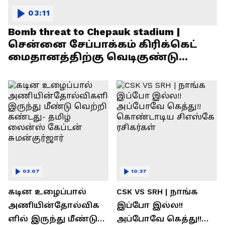
03:11
Bomb threat to Chepauk stadium |
சென்னை சேப்பாக்கம் கிரிக்கெட்
மைதானத்திற்கு வெடிகுண்டு
மிரட்டல்!
03:07
10:37
கடின உழைப்பால்
CSK VS SRH | நாங்க
அணியின்தோல்விக
இப்போ இல்ல!!
ளில் இருந்து மீண்டு
அப்போவே கெத்து!!