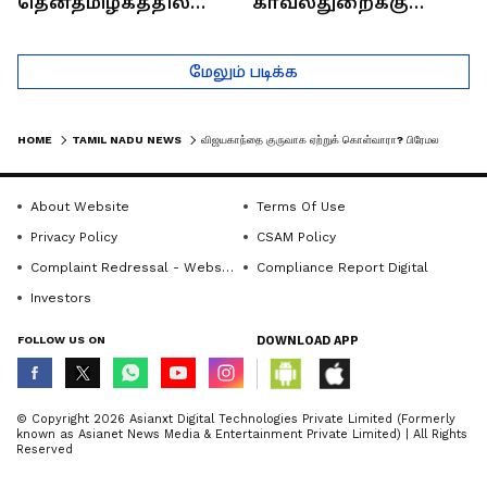
தென்தமிழகத்தில்
காவல்துறைக்கு
சாதிய கொலைகள்
இருக்கும் சவால்கள் |
தொடர்கதை ஆவது
Rajaram (Rtd ACP)
மேலும் படிக்க
ஏன்?
Interview
HOME
TAMIL NADU NEWS
விஜயகாந்தை குருவாக ஏற்றுக் கொள்வாரா? பிரேமலதா விஜயகாந்த் கேள்வி அடுத்து என்ன நடக்கும்?
About Website
Terms Of Use
Privacy Policy
CSAM Policy
Complaint Redressal - Website
Compliance Report Digital
Investors
FOLLOW US ON
DOWNLOAD APP
© Copyright 2026 Asianxt Digital Technologies Private Limited (Formerly
known as Asianet News Media & Entertainment Private Limited) | All Rights
Reserved