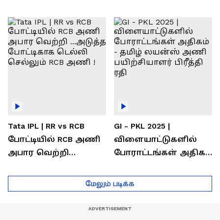
வெற்றி கண்டது-
கொண்டாடிய
தமிழ் லைன்ஸ்
சிஎஸ்கே ரசிகர்கள்
கேப்டன் சுமன்குர்ஜார்
Tata IPL | RR vs RCB
GI - PKL 2025 |
போட்டியில் RCB அணி
விளையாட்டுகளில்
அபார வெற்றி
போராட்டங்கள் அதிகம்
...அடுத்த போட்டிகாக
- தமிழ் லயன்ஸ் அணி
டெல்லி செல்லும் RCB
பயிற்சியாளர் பிரீத்தி
மேலும் படிக்க
அணி !
ரதி