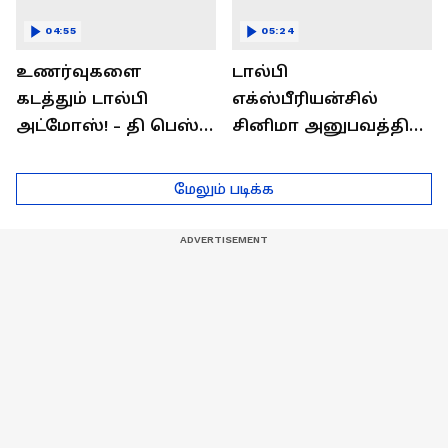
04:55
05:24
உணர்வுகளை
டால்பி
கடத்தும் டால்பி
எக்ஸ்பீரியன்சில்
அட்மோஸ்! - தி பெஸ்ட்
சினிமா அனுபவத்தில்
சவுண்ட்
மெய்மறந்திடுங்கள்!
எக்ஸ்பீரியன்ஸ்
மேலும் படிக்க