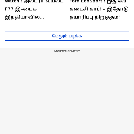
Watch : அல்ட்ரா வயலட்
Ford EcoSport : இதுவே
F77 இ-பைக்
கடைசி கார்! - இதோடு
இந்தியாவில்
தயாரிப்பு நிறுத்தம்!
அறிமுகம்! ஒரே
சார்ஜில் 307கி.மீ
மேலும் படிக்க
பயணம்!