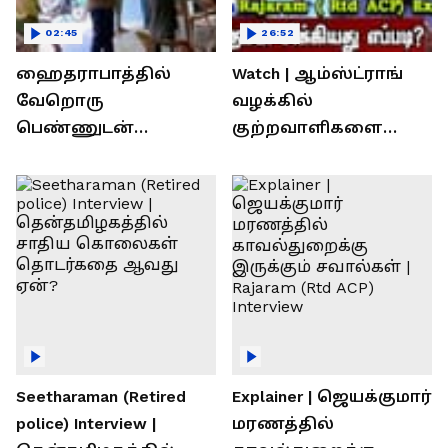
02:45
26:52
ஹைதராபாத்தில்
Watch | ஆம்ஸ்ட்ராங்
வேறொரு
வழக்கில்
பெண்ணுடன்
குற்றவாளிகளை
உல்லாசம்; பிஆர்எஸ்
நெருங்கிவிட்ட
தலைவரை மடக்கி
காவல்துறை? / Rajaram
பிடித்த மனைவி
Rtd ACP Interview
Seetharaman (Retired
Explainer | ஜெயக்குமார்
police) Interview |
மரணத்தில்