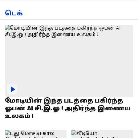
டெக்
மோடியின் இந்த படத்தை பகிர்ந்த
ஓபன் AI சி.இ.ஓ ! அதிர்ந்த இணைய
உலகம் !