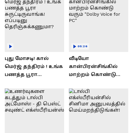
05:26
புது மோசடி! கால்
வீடியோ
மெர்ஜ் தந்திரம் ! உங்க
கான்பிரன்சிங்கில்
பணத்த பூரா
மாற்றம் கொண்டு
சுருட்டிருவாங்க!
வரும் "Dolby Voice for
எப்படினு
PC"
தெரிஞ்சுக்கணுமா?