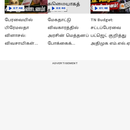
07:48
03:40
01:48
பேரவையில்
மேகதாட்டு
TN Budget:
பிரேமலதா
விவகாரத்தில்
சட்டப்பேரவை
விளாசல்:
அரசின் மெத்தனப்
பட்ஜெட் குறித்து
விவசாயிகள்
போக்கைக்
அதிமுக எம்.எல்.ஏ
கடனை தள்ளுபடி
கடுமையாகத்
சி.வி. சண்முகம்
செய்யாத அரசுக்கு
தாக்கிய
கடுமையான
கண்டனம்!
பிரேமலதா
விமர்சனம்!
விஜயகாந்த் !