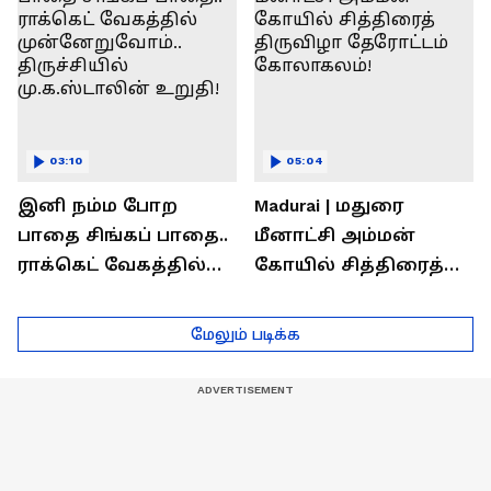
03:10
05:04
இனி நம்ம போற
Madurai | மதுரை
பாதை சிங்கப் பாதை..
மீனாட்சி அம்மன்
ராக்கெட் வேகத்தில்
கோயில் சித்திரைத்
முன்னேறுவோம்..
திருவிழா தேரோட்டம்
திருச்சியில்
கோலாகலம்!
மேலும் படிக்க
மு.க.ஸ்டாலின் உறுதி!