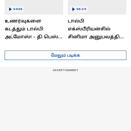
04:55
05:24
உணர்வுகளை
டால்பி
கடத்தும் டால்பி
எக்ஸ்பீரியன்சில்
அட்மோஸ்! - தி பெஸ்ட்
சினிமா அனுபவத்தில்
சவுண்ட்
மெய்மறந்திடுங்கள்!
எக்ஸ்பீரியன்ஸ்
மேலும் படிக்க