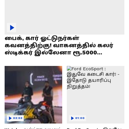
பைக், கார் ஓட்டுநர்கள்
கவனத்திற்கு! வாகனத்தில் கலர்
ஸ்டிக்கர் இல்லேனா ரூ.5000
அபராதம் !
03:03
01:00