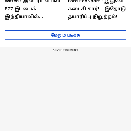
Watch : அல்ட்ரா வயலட்
Ford EcoSport : இதுவே
F77 இ-பைக்
கடைசி கார்! - இதோடு
இந்தியாவில்
தயாரிப்பு நிறுத்தம்!
அறிமுகம்! ஒரே
சார்ஜில் 307கி.மீ
மேலும் படிக்க
பயணம்!