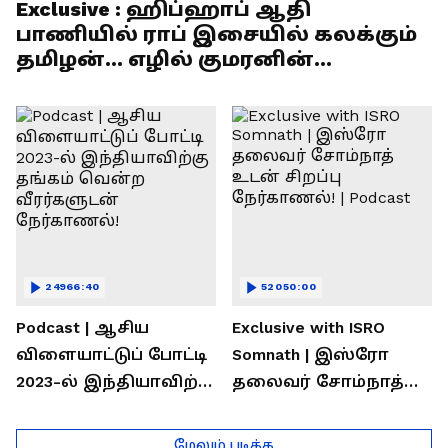
Exclusive : ஹிப்ஹாப் ஆதி
பாணியில் ராப் இசையில் கலக்கும்
தமிழன்... எழில் குமரனின்
எக்ஸ்குளூசிவ் நேர்காணல்
24966:40
52050:00
Podcast | ஆசிய
Exclusive with ISRO
விளையாட்டுப் போட்டி
Somnath | இஸ்ரோ
2023-ல் இந்தியாவிற்கு
தலைவர் சோம்நாத்
தங்கம் வென்ற
உடன் சிறப்பு
வீரர்களுடன்
நேர்காணல்! | Podcast
மேலும் படிக்க