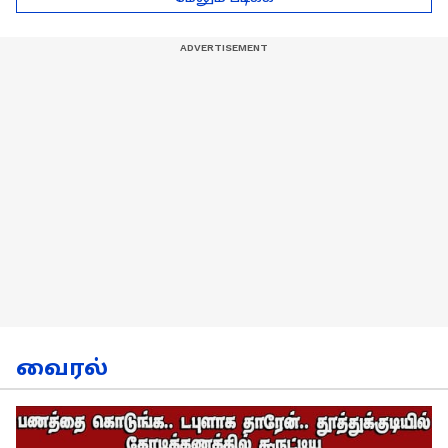
நேர்காணல்!
வைரல்