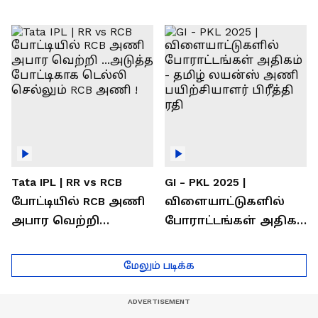
வெற்றி கண்டது-
கொண்டாடிய
தமிழ் லைன்ஸ்
சிஎஸ்கே ரசிகர்கள்
கேப்டன் சுமன்குர்ஜார்
Tata IPL | RR vs RCB
GI - PKL 2025 |
போட்டியில் RCB அணி
விளையாட்டுகளில்
அபார வெற்றி
போராட்டங்கள் அதிகம்
...அடுத்த போட்டிகாக
- தமிழ் லயன்ஸ் அணி
டெல்லி செல்லும் RCB
பயிற்சியாளர் பிரீத்தி
மேலும் படிக்க
அணி !
ரதி