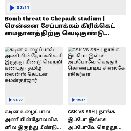
03:11
Bomb threat to Chepauk stadium |
சென்னை சேப்பாக்கம் கிரிக்கெட்
மைதானத்திற்கு வெடிகுண்டு
மிரட்டல்!
03:07
10:37
கடின உழைப்பால்
CSK VS SRH | நாங்க
அணியின்தோல்விக
இப்போ இல்ல!!
ளில் இருந்து மீண்டு
அப்போவே கெத்து!!