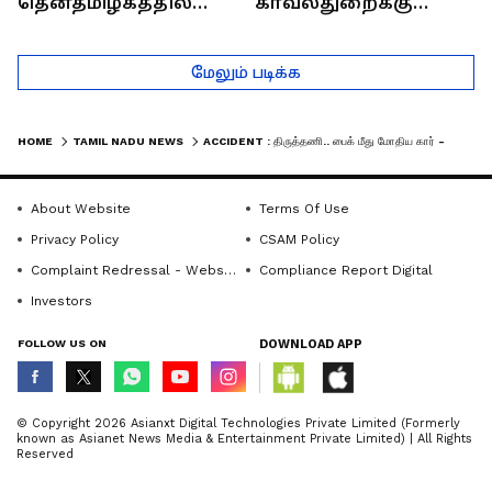
தென்தமிழகத்தில்
காவல்துறைக்கு
சாதிய கொலைகள்
இருக்கும் சவால்கள் |
தொடர்கதை ஆவது
Rajaram (Rtd ACP)
மேலும் படிக்க
ஏன்?
Interview
HOME
TAMIL NADU NEWS
ACCIDENT : திருத்தணி.. பைக் மீது மோதிய கார் - நிச்சயதார்த்த நிகழ்ச்சிக்கு சென்ற கணவன், மனைவி பலியான கொடூரம்!
About Website
Terms Of Use
Privacy Policy
CSAM Policy
Complaint Redressal - Website
Compliance Report Digital
Investors
FOLLOW US ON
DOWNLOAD APP
© Copyright 2026 Asianxt Digital Technologies Private Limited (Formerly
known as Asianet News Media & Entertainment Private Limited) | All Rights
Reserved