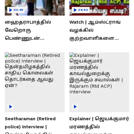
02:45
26:52
ஹைதராபாத்தில்
Watch | ஆம்ஸ்ட்ராங்
வேறொரு
வழக்கில்
பெண்ணுடன்
குற்றவாளிகளை
உல்லாசம்; பிஆர்எஸ்
நெருங்கிவிட்ட
தலைவரை மடக்கி
காவல்துறை? / Rajaram
பிடித்த மனைவி
Rtd ACP Interview
Seetharaman (Retired
Explainer | ஜெயக்குமார்
police) Interview |
மரணத்தில்