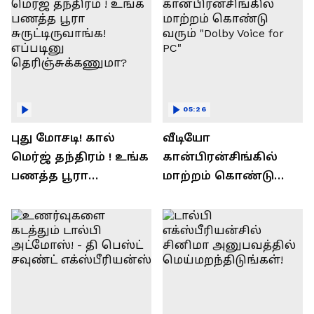
05:26
புது மோசடி! கால்
வீடியோ
மெர்ஜ் தந்திரம் ! உங்க
கான்பிரன்சிங்கில்
பணத்த பூரா
மாற்றம் கொண்டு
சுருட்டிருவாங்க!
வரும் "Dolby Voice for
எப்படினு
PC"
தெரிஞ்சுக்கணுமா?