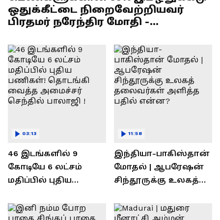
ஒதுக்கீட்டை நிறைவேற்றியவர்
பிரதமர் நரேந்திர மோதி -
எல்.முருகன் பேச்சு !
03:13
11:58
46 இடங்களில் 9
இந்தியா-பாகிஸ்தான்
கோடியே 6 லட்சம்
மோதல் | ஆபரேஷன்
மதிப்பில் புதிய
சிந்தூருக்கு உலகத்
பணிகள்! தொடங்கி
தலைவர்கள் அளித்த
வைத்த அமைச்சர்
பதில் என்ன?
செந்தில் பாலாஜி !