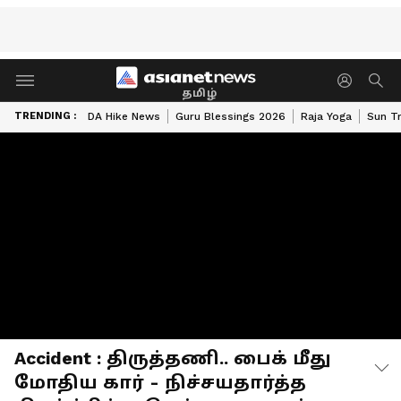
தமிழ்
TRENDING :
DA Hike News
Guru Blessings 2026
Raja Yoga
Sun Tr
Accident : திருத்தணி.. பைக் மீது
மோதிய கார் - நிச்சயதார்த்த