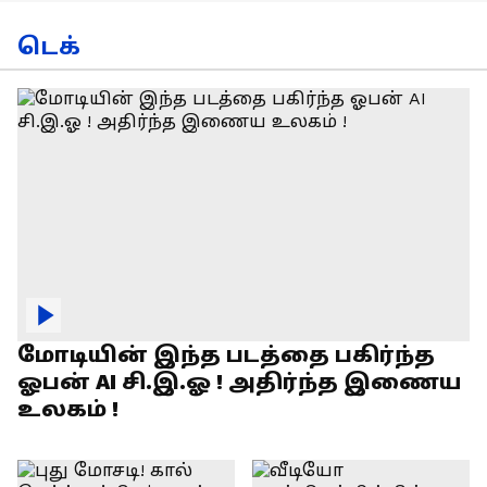
டெக்
மோடியின் இந்த படத்தை பகிர்ந்த
ஓபன் AI சி.இ.ஓ ! அதிர்ந்த இணைய
உலகம் !