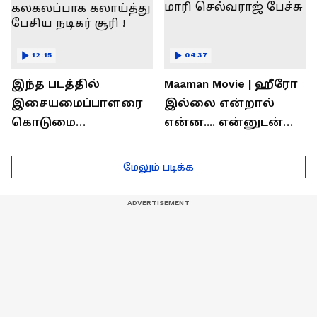
12:15
04:37
இந்த படத்தில்
Maaman Movie | ஹீரோ
இசையமைப்பாளரை
இல்லை என்றால்
கொடுமை
என்ன.... என்னுடன்
பண்ணிட்டோம்
சூரி இருக்காரு !
...மேடையில்
இயக்குனர் மாரி
மேலும் படிக்க
கலகலப்பாக
செல்வராஜ் பேச்சு
கலாய்த்து பேசிய
நடிகர் சூரி !