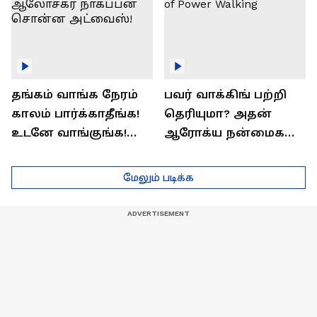
தங்கம் வாங்க நேரம்
பவர் வாக்கிங் பற்றி
காலம் பார்க்காதீங்க!
தெரியுமா? அதன்
உடனே வாங்குங்க!
ஆரோக்ய நன்மைகள்
பொருளாதார
என்ன?| Health Benefits
ஆலோசகர் நாகப்பன்
of Power Walking
மேலும் படிக்க
சொன்ன அட்வைஸ்!