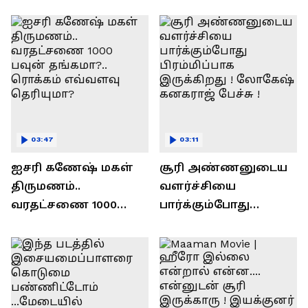
ரவி!.....வைரல் வீடியோ !
03:47
03:11
ஐசரி கணேஷ் மகள்
சூரி அண்ணனுடைய
திருமணம்..
வளர்ச்சியை
வரதட்சணை 1000
பார்க்கும்போது
பவுன் தங்கமா?..
பிரம்மிப்பாக
ரொக்கம் எவ்வளவு
இருக்கிறது !
தெரியுமா?
லோகேஷ் கனகராஜ்
பேச்சு !