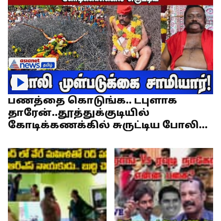
பணத்தை கொடுங்க.. டபுளாக
தாரேன்..தூத்துக்குடியில்
கோடிக்கணக்கில் சுருட்டிய போலி
முள்படுக்கை சாமியார்!