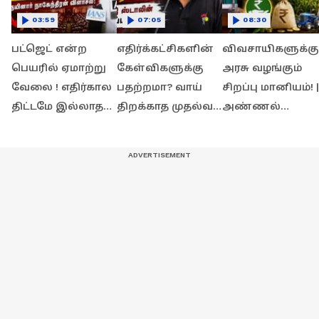
03:59
07:05
08:30
பட்ஜெட் என்ற
எதிர்க்கட்சிகளின்
விவசாயிகளுக்கு
பெயரில் ஏமாற்று
கேள்விகளுக்கு
அரசு வழங்கும்
வேலை ! எதிர்கால
பதற்றமா? வாய்
சிறப்பு மானியம்! |
திட்டமே இல்லாத
திறக்காத முதல்வர்
அண்ணல்
பட்ஜெட் ! –
விஜய் ! – உதயநிதி
அம்பேத்கர்
நயினார்
ஸ்டாலின் பேட்டி!
வேளாண் உதவித
நாகேந்திரன் பேட்டி
திட்டம் 2026