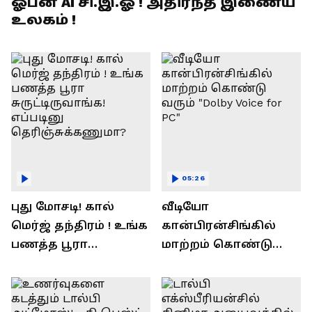
ஓபன் AI சி.இ.ஓ ! அதிர்ந்த இணைய
உலகம் !
05:26
புது மோசடி! கால்
வீடியோ
மெர்ஜ் தந்திரம் ! உங்க
கான்பிரன்சிங்கில்
பணத்த பூரா
மாற்றம் கொண்டு
சுருட்டிருவாங்க!
வரும் "Dolby Voice for
எப்படினு
PC"
தெரிஞ்சுக்கணுமா?