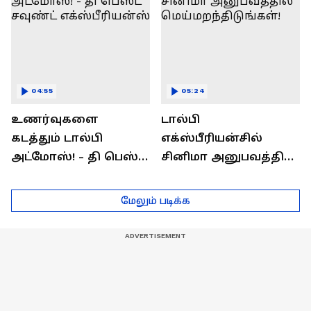
04:55
05:24
உணர்வுகளை
டால்பி
கடத்தும் டால்பி
எக்ஸ்பீரியன்சில்
அட்மோஸ்! - தி பெஸ்ட்
சினிமா அனுபவத்தில்
சவுண்ட்
மெய்மறந்திடுங்கள்!
எக்ஸ்பீரியன்ஸ்
மேலும் படிக்க