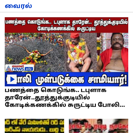
வைரல்
பணத்தை கொடுங்க.. டபுளாக
தாரேன்..தூத்துக்குடியில்
கோடிக்கணக்கில் சுருட்டிய போலி
முள்படுக்கை சாமியார்!