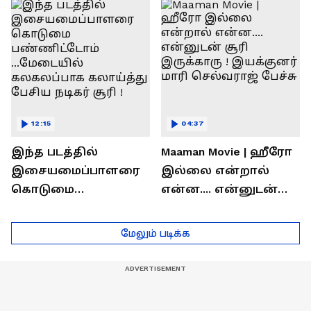
ரொக்கம் எவ்வளவு
இருக்கிறது !
தெரியுமா?
லோகேஷ் கனகராஜ்
பேச்சு !
12:15
04:37
இந்த படத்தில்
Maaman Movie | ஹீரோ
இசையமைப்பாளரை
இல்லை என்றால்
கொடுமை
என்ன.... என்னுடன்
பண்ணிட்டோம்
சூரி இருக்காரு !
...மேடையில்
இயக்குனர் மாரி
மேலும் படிக்க
கலகலப்பாக
செல்வராஜ் பேச்சு
கலாய்த்து பேசிய
நடிகர் சூரி !