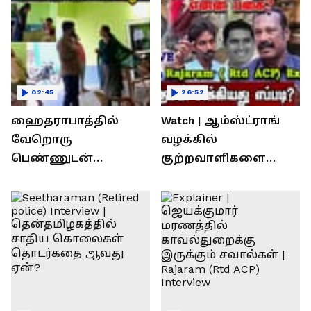
02:45
26:52
ஹைதராபாத்தில்
Watch | ஆம்ஸ்ட்ராங்
வேறொரு
வழக்கில்
பெண்ணுடன்
குற்றவாளிகளை
உல்லாசம்; பிஆர்எஸ்
நெருங்கிவிட்ட
தலைவரை மடக்கி
காவல்துறை? / Rajaram
பிடித்த மனைவி
Rtd ACP Interview