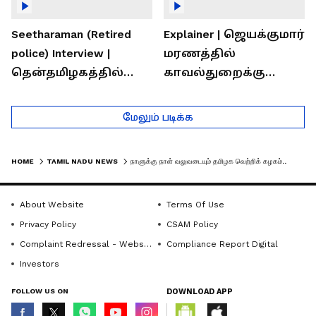
Seetharaman (Retired
Explainer | ஜெயக்குமார்
police) Interview |
மரணத்தில்
தென்தமிழகத்தில்
காவல்துறைக்கு
சாதிய கொலைகள்
இருக்கும் சவால்கள் |
தொடர்கதை ஆவது
Rajaram (Rtd ACP)
மேலும் படிக்க
ஏன்?
Interview
HOME
TAMIL NADU NEWS
நாளுக்கு நாள் வலுவடையும் தமிழக வெற்றிக் கழகம்.. விருதுநகரில் தடபுடலாக நடந்த ஆலோசனை கூட்டம் - வீடியோ!
About Website
Terms Of Use
Privacy Policy
CSAM Policy
Complaint Redressal - Website
Compliance Report Digital
Investors
FOLLOW US ON
DOWNLOAD APP