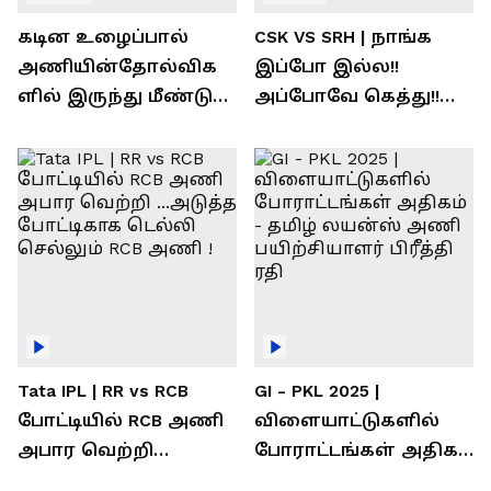
கடின உழைப்பால்
CSK VS SRH | நாங்க
அணியின்தோல்விக
இப்போ இல்ல!!
ளில் இருந்து மீண்டு
அப்போவே கெத்து!!
வெற்றி கண்டது-
கொண்டாடிய
தமிழ் லைன்ஸ்
சிஎஸ்கே ரசிகர்கள்
கேப்டன் சுமன்குர்ஜார்
Tata IPL | RR vs RCB
GI - PKL 2025 |
போட்டியில் RCB அணி
விளையாட்டுகளில்
அபார வெற்றி
போராட்டங்கள் அதிகம்
...அடுத்த போட்டிகாக
- தமிழ் லயன்ஸ் அணி