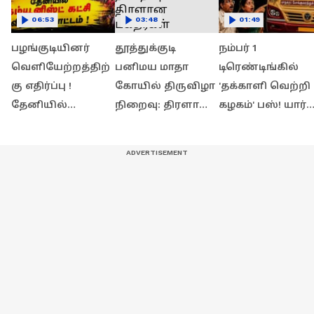
06:53
03:48
01:49
பழங்குடியினர்
தூத்துக்குடி
நம்பர் 1
வெளியேற்றத்திற்
பனிமய மாதா
டிரெண்டிங்கில்
கு எதிர்ப்பு !
கோயில் திருவிழா
'தக்காளி வெற்றி
தேனியில்
நிறைவு: திரளான
கழகம்' பஸ்! யார்
கம்யூனிஸ்ட் கட்சி
பக்தர்கள் தரிசனம்!
பாத்த வேலைடா
வீதிப்போராட்டம் !
இது?