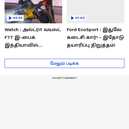
03:03
01:00
Watch : அல்ட்ரா வயலட்
Ford EcoSport : இதுவே
F77 இ-பைக்
கடைசி கார்! - இதோடு
இந்தியாவில்
தயாரிப்பு நிறுத்தம்!
அறிமுகம்! ஒரே
சார்ஜில் 307கி.மீ
மேலும் படிக்க
பயணம்!