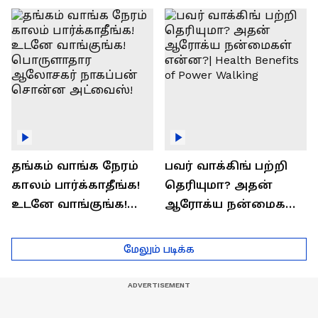
ராஜீவ் சந்தோஷம் !
Interview
தங்கம் வாங்க நேரம்
பவர் வாக்கிங் பற்றி
காலம் பார்க்காதீங்க!
தெரியுமா? அதன்
உடனே வாங்குங்க!
ஆரோக்ய நன்மைகள்
பொருளாதார
என்ன?| Health Benefits
ஆலோசகர் நாகப்பன்
of Power Walking
மேலும் படிக்க
சொன்ன அட்வைஸ்!