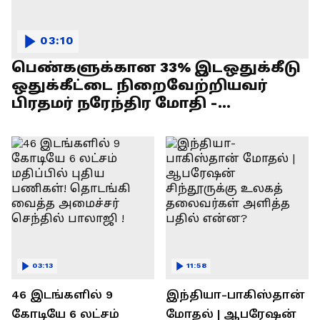
03:10
பெண்களுக்கான 33% இடஒதுக்கீடு
ஒதுக்கீட்டை நிறைவேற்றியவர்
பிரதமர் நரேந்திர மோதி -
எல்.முருகன் பேச்சு !
03:13
11:58
46 இடங்களில் 9
இந்தியா-பாகிஸ்தான்
கோடியே 6 லட்சம்
மோதல் | ஆபரேஷன்