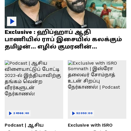
Exclusive : ஹிப்ஹாப் ஆதி
பாணியில் ராப் இசையில் கலக்கும்
தமிழன்... எழில் குமரனின்
எக்ஸ்குளூசிவ் நேர்காணல்
24966:40
52050:00
Podcast | ஆசிய
Exclusive with ISRO