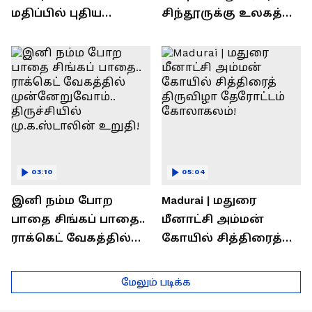
மதிப்பில் புதிய
சிந்தூருக்கு உலகத்
பணிகள்! தொடங்கி
தலைவர்கள் அளித்த
வைத்த அமைச்சர்
பதில் என்ன?
செந்தில் பாலாஜி !
03:10
05:04
இனி நம்ம போற
Madurai | மதுரை
பாதை சிங்கப் பாதை..
மீனாட்சி அம்மன்
ராக்கெட் வேகத்தில்
கோயில் சித்திரைத்
முன்னேறுவோம்..
திருவிழா தேரோட்டம்
திருச்சியில்
கோலாகலம்!
மேலும் படிக்க
மு.க.ஸ்டாலின் உறுதி!