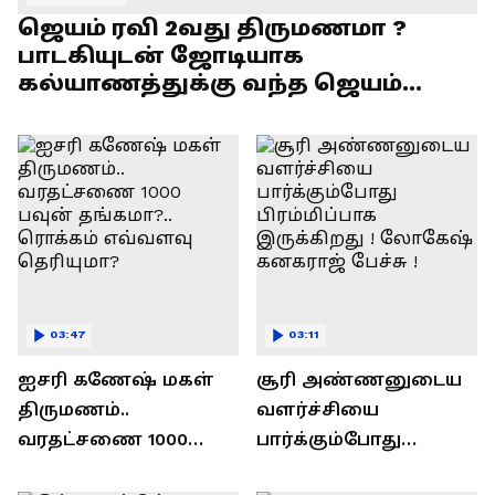
ஜெயம் ரவி 2வது திருமணமா ?
பாடகியுடன் ஜோடியாக
கல்யாணத்துக்கு வந்த ஜெயம்
ரவி!.....வைரல் வீடியோ !
03:47
03:11
ஐசரி கணேஷ் மகள்
சூரி அண்ணனுடைய
திருமணம்..
வளர்ச்சியை
வரதட்சணை 1000
பார்க்கும்போது
பவுன் தங்கமா?..
பிரம்மிப்பாக