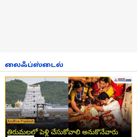
லைஃப்ஸ்டைல்