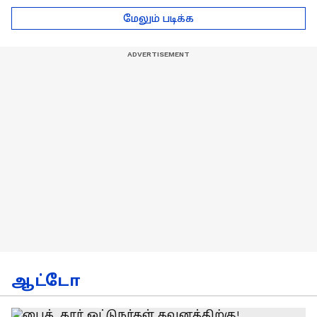
டெல்லி செல்லும் RCB
பயிற்சியாளர் பிரீத்தி
மேலும் படிக்க
அணி !
ரதி
ஆட்டோ