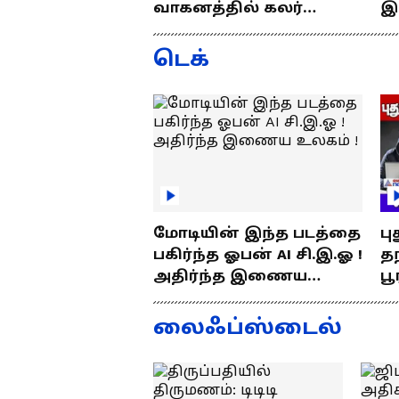
வாகனத்தில் கலர்
இ
ஸ்டிக்கர் இல்லேனா
ஒர
ரூ.5000 அபராதம் !
ப
டெக்
மோடியின் இந்த படத்தை
பு
பகிர்ந்த ஓபன் AI சி.இ.ஓ !
தந
அதிர்ந்த இணைய
பூ
உலகம் !
எப
த
லைஃப்ஸ்டைல்