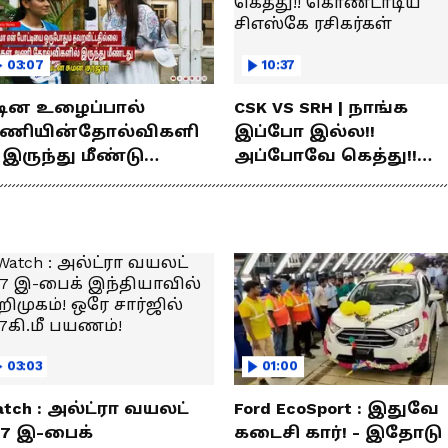
03:07
10:37
டின உழைப்பால்
CSK VS SRH | நாங்க
ணியின்தோல்விகளி
இப்போ இல்ல!!
 இருந்து மீண்டு
அப்போவே கெத்து!!
ெற்றி கண்டது- தமிழ்
கொண்டாடிய சிஎஸ்கே
்ஸ் கேப்டன்
ரசிகர்கள்
மன்குர்ஜார்
03:03
01:00
tch : அல்ட்ரா வயலட்
Ford EcoSport : இதுவே
77 இ-பைக்
கடைசி கார்! - இதோடு