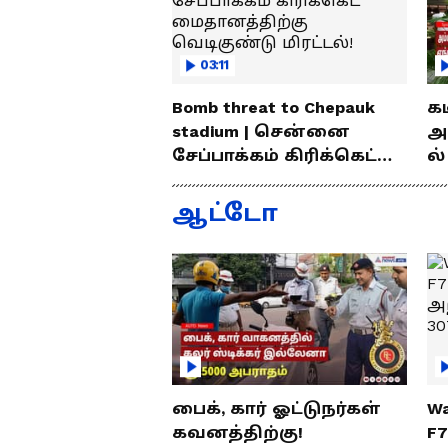
03:11
Bomb threat to Chepauk
க
stadium | சென்னை
அ
சேப்பாக்கம் கிரிக்கெட்
ல்
மைதானத்திற்கு
வ
வெடிகுண்டு மிரட்டல்!
லைன
ஆட்டோ
சு
பைக், கார் ஓட்டுநர்கள்
Wa
கவனத்திற்கு!
F