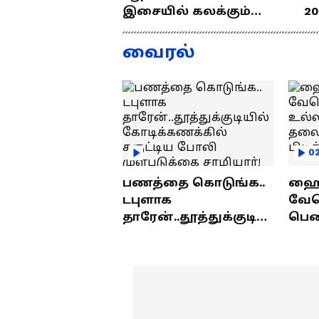
இசையில் கலக்கும்
20
தமிழன்... எழில்
த
குமரனின்
வ
வைரல்
எக்ஸ்குளூசிவ்
ந
நேர்காணல்
0
பணத்தை கொடுங்க..
ஹைத
டபுளாக
வே
தாரேன்..தூத்துக்குடியி
பெண
ல் கோடிக்கணக்கில்
உல்
சுருட்டிய போலி
தலை
முள்படுக்கை
பிட
சாமியார்!