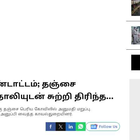
டாட்டம்; தஞ்சை
ியுடன் சுற்றி திரிந்த
ியினர் - போலீஸ் எச்சரிகை
்கு தஞ்சை பெரிய கோவிலில் அனுமதி மறுப்பு.
ி அனுப்பி வைத்த காவல்துறையினர்.
Follow Us