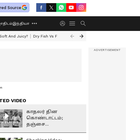
red Source
திடம்
இந்தியா
oft And Juicy?
Dry Fish Vs Fresh Fish
Today Rasi Palan
Rare Astrolo
கை
TED VIDEO
காதலர் தின
கொண்டாட்டம்;
W PLAYING
தஞ்சை
பெரியகோவிலில்
தாலியுடன் சுற்றி