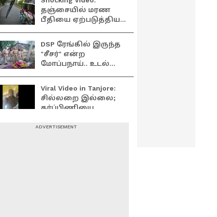
Shocking Video:
திரிந்த இந்து மக்கள்
தஞ்சையில் மரண
கட்சியினர் - போலீஸ்
பீதியை ஏற்படுத்திய
எச்சரிகை
தனயார் பேருந்து
ஓட்டுநர்; உயிர்
DSP ரேங்கில் இருந்த
பயத்தில் அலறிய
"சீசர்" என்ற
பயணிகள்
மோப்பநாய்.. உடல்
நலக்குறைவால்
இறப்பு - 12 குண்டுகள்
Viral Video in Tanjore:
முழங்க உடல்
சில்லறை இல்லை;
அடக்கம்!
கர்ப்பிணியை
வலுக்கட்டாயமாக
பாதி வழியில்
மதுவை கீழே ஊற்றி
இறக்கிவிட்ட பேருந்து
BJP நூதன
நடத்துநர்
ஆர்ப்பாட்டம்.. கட்டிங்
கேட்டு அலப்பறை
செய்த "குடிமகன்" -
Actor KPY Bala :
இறுதியில் வென்றது
எளியவர்களை
யார்?
தேடிச்செல்வேன்..
என்னால் முடிந்தவரை
அவர்களுக்கு