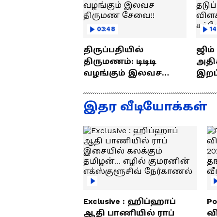
03:48
14
திருப்பதியில்
ஜிம
திருமணம்: டிடிடி
அதிக
வழங்கும் இலவச
இறப்புக
திருமண சேவை!!
எப்ப
ராஜீ
இதர வீடியோக்கள்
Exclusive : ஹிப்ஹாப்
Po
ஆதி பாணியில் ராப்
வ