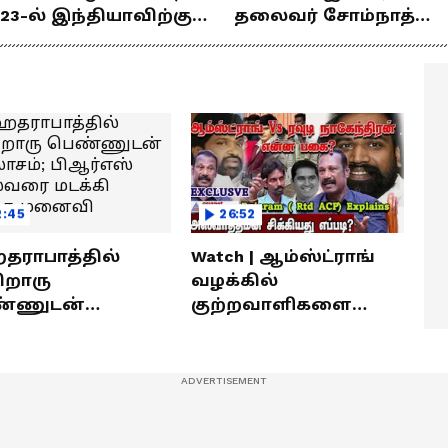
23-ல் இந்தியாவிற்கு
தலைவர் சோம்நாத்
ங்கம் வென்ற
உடன் சிறப்பு
ீரர்களுடன்
நேர்காணல்! | Podcast
ேர்காணல்!
2:45
26:52
ராபாத்தில்
Watch | ஆம்ஸ்ட்ராங்
றொரு
வழக்கில்
்ணுடன்
குற்றவாளிகளை
லாசம்; பிஆர்எஸ்
நெருங்கிவிட்ட
வரை மடக்கி
காவல்துறை? / Rajaram
ித்த மனைவி
Rtd ACP Interview