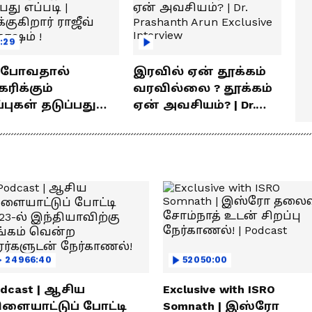
:29
் போவதால்
இரவில் ஏன் தூக்கம்
ரிக்கும்
வரவில்லை ? தூக்கம்
ள் தடுப்பது
ஏன் அவசியம்? | Dr.
டி | விளக்குகிறார்
Prashanth Arun Exclusive
வ் சந்தோஷம் !
Interview
24966:40
52050:00
dcast | ஆசிய
Exclusive with ISRO
ிளையாட்டுப் போட்டி
Somnath | இஸ்ரோ