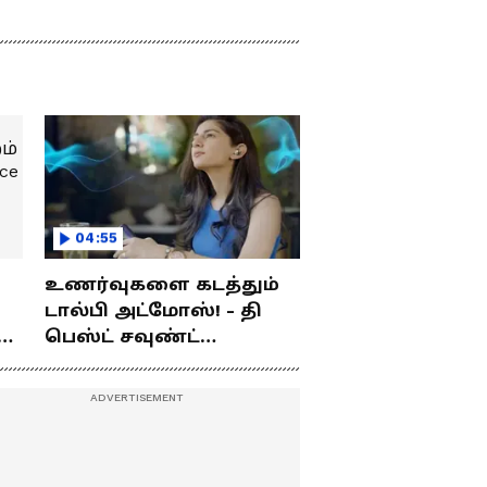
04:55
உணர்வுகளை கடத்தும்
டால்பி அட்மோஸ்! - தி
ம்
பெஸ்ட் சவுண்ட்
எக்ஸ்பீரியன்ஸ்