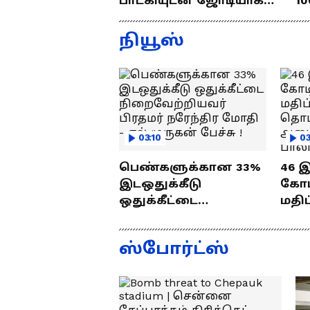
பாடகியுடன் ஜோடியாக
10
கல்யாணத்துக்கு வந்த
ர
ஜெயம் ரவி!.....வைரல்
த
நியூஸ்
வீடியோ !
03:10
03
பெண்களுக்கான 33%
46 
இடஒதுக்கீடு
கோடி
ஒதுக்கீட்டை
மதிப
நிறைவேற்றியவர்
பணி
பிரதமர் நரேந்திர
வைத
ஸ்போர்ட்ஸ்
மோதி - எல்.முருகன்
செந்
பேச்சு !