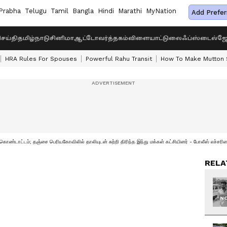
Prabha
Telugu
Tamil
Bangla
Hindi
Marathi
MyNation
Add Prefer
ெய்தி
தமிழ்நாடு
சினிமா
ஆட்டோ
வர்த்தகம்
விளையாட்டு
லைஃப்ஸ்டைல்
ஜோ
HRA Rules For Spouses
Powerful Rahu Transit
How To Make Mutton S
ொண்டாட்டம்; தஞ்சை பெரியகோவிலில் தாலியுடன் சுற்றி திரிந்த இந்து மக்கள் கட்சியினர் - போலீஸ் எச்சரி
RELA
NO