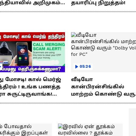
ந்தியாவில் அறிமுகம்!
தயாரிப்பு நிறுத்தம்!
ே சார்ஜில் 307கி.மீ
யணம்!
05:26
து மோசடி! கால் மெர்ஜ்
வீடியோ
்திரம் ! உங்க பணத்த
கான்பிரன்சிங்கில்
ரா சுருட்டிருவாங்க!
மாற்றம் கொண்டு வரு
்படினு
"Dolby Voice for PC"
ெரிஞ்சுக்கணுமா?