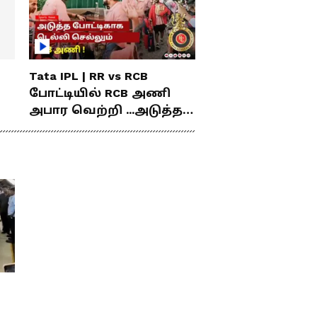
Tata IPL | RR vs RCB
போட்டியில் RCB அணி
அபார வெற்றி ...அடுத்த
போட்டிகாக டெல்லி
செல்லும் RCB அணி !