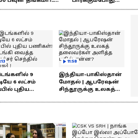
00 பவுன் தங்கமா?..
பார்க்கும்போது
ொக்கம் எவ்வளவு
பிரம்மிப்பாக இருக்கிற
ெரியுமா?
! லோகேஷ் கனகராஜ்
பேச்சு !
:13
11:58
இடங்களில் 9
இந்தியா-பாகிஸ்தான்
யே 6 லட்சம்
மோதல் | ஆபரேஷன்
்பில் புதிய
சிந்தூருக்கு உலகத்
கள்! தொடங்கி
தலைவர்கள் அளித்த
்த அமைச்சர்
பதில் என்ன?
தில் பாலாஜி !