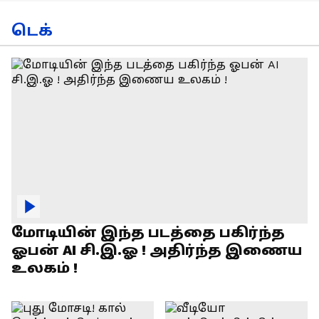
டெக்
மோடியின் இந்த படத்தை பகிர்ந்த
ஓபன் AI சி.இ.ஓ ! அதிர்ந்த இணைய
உலகம் !