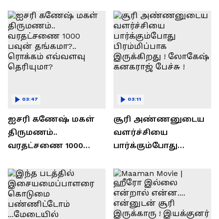
ரவி!.....வைரல் வீடியோ !
03:47
03:11
ஐசரி கணேஷ் மகள்
சூரி அண்ணனுடைய
திருமணம்..
வளர்ச்சியை
வரதட்சணை 1000
பார்க்கும்போது
பவுன் தங்கமா?..
பிரம்மிப்பாக
ரொக்கம் எவ்வளவு
இருக்கிறது !
தெரியுமா?
லோகேஷ் கனகராஜ்
பேச்சு !