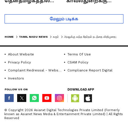
தென்தமிழகத்தில்
காவல்துறைக்கு
சாதிய கொலைகள்
இருக்கும் சவால்கள் |
தொடர்கதை ஆவது
Rajaram (Rtd ACP)
மேலும் படிக்க
ஏன்?
Interview
HOME
TAMIL NADU NEWS
கரூர்
அமலுக்கு வந்த தேர்தல் நடத்தை விதிமுறை; கரூர் ஆட்சியர் அலுவலகத்தில் அகற்றப்படாத விளம்பரங்கள்
About Website
Terms Of Use
Privacy Policy
CSAM Policy
Complaint Redressal - Website
Compliance Report Digital
Investors
FOLLOW US ON
DOWNLOAD APP
© Copyright 2026 Asianxt Digital Technologies Private Limited (Formerly
known as Asianet News Media & Entertainment Private Limited) | All Rights
Reserved