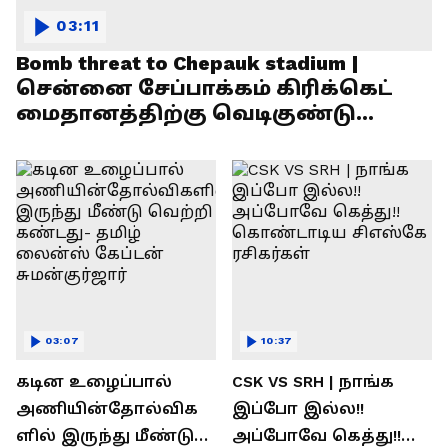
03:11
Bomb threat to Chepauk stadium |
சென்னை சேப்பாக்கம் கிரிக்கெட்
மைதானத்திற்கு வெடிகுண்டு
மிரட்டல்!
03:07
10:37
கடின உழைப்பால்
CSK VS SRH | நாங்க
அணியின்தோல்விக
இப்போ இல்ல!!
ளில் இருந்து மீண்டு
அப்போவே கெத்து!!