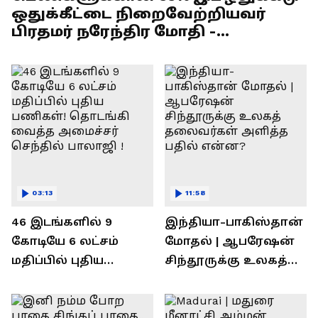
ஒதுக்கீட்டை நிறைவேற்றியவர்
பிரதமர் நரேந்திர மோதி -
எல்.முருகன் பேச்சு !
03:13
11:58
46 இடங்களில் 9
இந்தியா-பாகிஸ்தான்
கோடியே 6 லட்சம்
மோதல் | ஆபரேஷன்
மதிப்பில் புதிய
சிந்தூருக்கு உலகத்
பணிகள்! தொடங்கி
தலைவர்கள் அளித்த
வைத்த அமைச்சர்
பதில் என்ன?
செந்தில் பாலாஜி !