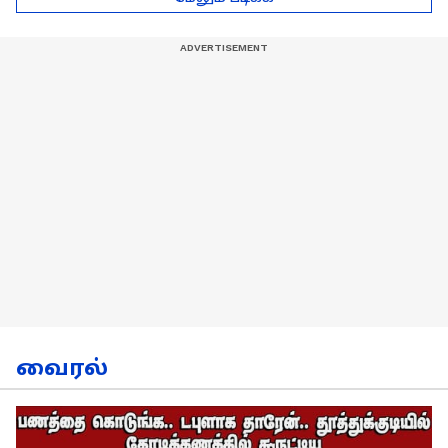
நேர்காணல்!
வைரல்