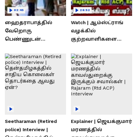
02:45
26:52
ஹைதராபாத்தில்
Watch | ஆம்ஸ்ட்ராங்
வேறொரு
வழக்கில்
பெண்ணுடன்
குற்றவாளிகளை
உல்லாசம்; பிஆர்எஸ்
நெருங்கிவிட்ட
தலைவரை மடக்கி
காவல்துறை? / Rajaram
பிடித்த மனைவி
Rtd ACP Interview
Seetharaman (Retired
Explainer | ஜெயக்குமார்
police) Interview |
மரணத்தில்