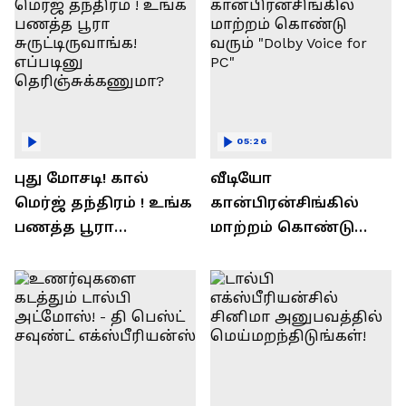
05:26
புது மோசடி! கால்
வீடியோ
மெர்ஜ் தந்திரம் ! உங்க
கான்பிரன்சிங்கில்
பணத்த பூரா
மாற்றம் கொண்டு
சுருட்டிருவாங்க!
வரும் "Dolby Voice for
எப்படினு
PC"
தெரிஞ்சுக்கணுமா?