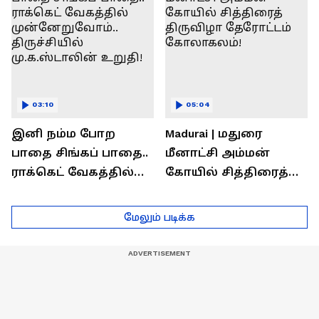
03:10
05:04
இனி நம்ம போற
Madurai | மதுரை
பாதை சிங்கப் பாதை..
மீனாட்சி அம்மன்
ராக்கெட் வேகத்தில்
கோயில் சித்திரைத்
முன்னேறுவோம்..
திருவிழா தேரோட்டம்
திருச்சியில்
கோலாகலம்!
மேலும் படிக்க
மு.க.ஸ்டாலின் உறுதி!