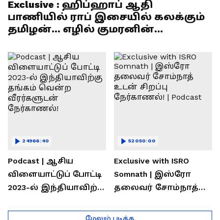
Exclusive : ஹிப்ஹாப் ஆதி
பாணியில் ராப் இசையில் கலக்கும்
தமிழன்... எழில் குமரனின்
எக்ஸ்குளூசிவ் நேர்காணல்
24966:40
52050:00
Podcast | ஆசிய
Exclusive with ISRO
விளையாட்டுப் போட்டி
Somnath | இஸ்ரோ
2023-ல் இந்தியாவிற்கு
தலைவர் சோம்நாத்
தங்கம் வென்ற
உடன் சிறப்பு
வீரர்களுடன்
நேர்காணல்! | Podcast
மேலும் படிக்க