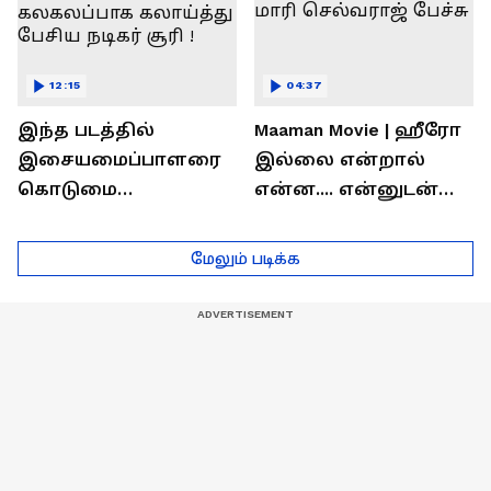
12:15
04:37
இந்த படத்தில்
Maaman Movie | ஹீரோ
இசையமைப்பாளரை
இல்லை என்றால்
கொடுமை
என்ன.... என்னுடன்
பண்ணிட்டோம்
சூரி இருக்காரு !
...மேடையில்
இயக்குனர் மாரி
மேலும் படிக்க
கலகலப்பாக
செல்வராஜ் பேச்சு
கலாய்த்து பேசிய
நடிகர் சூரி !