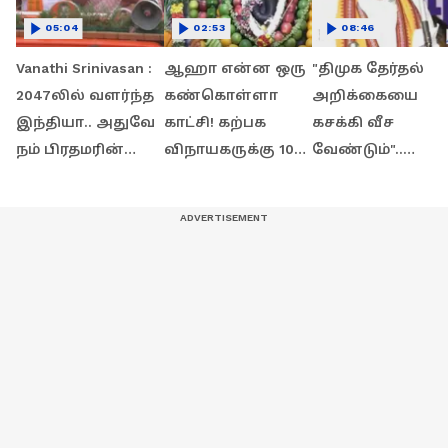
05:04
02:53
08:46
Vanathi Srinivasan :
ஆஹா என்ன ஒரு
"திமுக தேர்தல்
2047லில் வளர்ந்த
கண்கொள்ளா
அறிக்கையை
இந்தியா.. அதுவே
காட்சி! கற்பக
கசக்கி வீச
நம் பிரதமரின்
விநாயகருக்கு 1008
வேண்டும்"..
கனவு - கரூரில்
கிலோ காய்கறி
கரூரில் நடந்த
பேசிய வானதி
மற்றும்
பாஜக
ஸ்ரீனிவாசன்!
பழங்களால்
செயல்வீரர்கள்
அலங்காரம்..!
கூட்டம் - சீரிய
அண்ணாமலை!