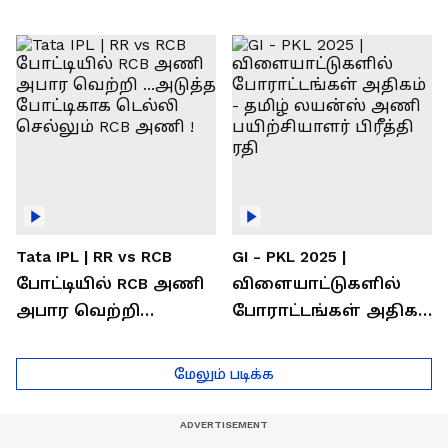
வெற்றி கண்டது-
கொண்டாடிய
தமிழ் லைன்ஸ்
சிஎஸ்கே ரசிகர்கள்
கேப்டன் சுமன்குர்ஜார்
Tata IPL | RR vs RCB
GI - PKL 2025 |
போட்டியில் RCB அணி
விளையாட்டுகளில்
அபார வெற்றி
போராட்டங்கள் அதிகம்
...அடுத்த போட்டிகாக
- தமிழ் லயன்ஸ் அணி
டெல்லி செல்லும் RCB
பயிற்சியாளர் பிரீத்தி
மேலும் படிக்க
அணி !
ரதி