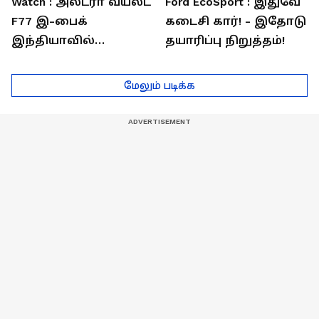
Watch : அல்ட்ரா வயலட்
Ford EcoSport : இதுவே
F77 இ-பைக்
கடைசி கார்! - இதோடு
இந்தியாவில்
தயாரிப்பு நிறுத்தம்!
அறிமுகம்! ஒரே
சார்ஜில் 307கி.மீ
மேலும் படிக்க
பயணம்!