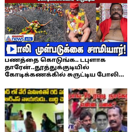
பணத்தை கொடுங்க.. டபுளாக
தாரேன்..தூத்துக்குடியில்
கோடிக்கணக்கில் சுருட்டிய போலி
முள்படுக்கை சாமியார்!