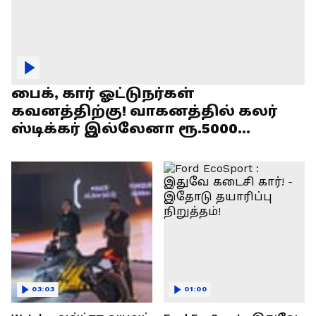
பைக், கார் ஓட்டுநர்கள்
கவனத்திற்கு! வாகனத்தில் கலர்
ஸ்டிக்கர் இல்லேனா ரூ.5000
அபராதம் !
03:03
01:00