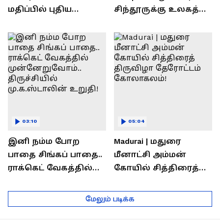
மதிப்பில் புதிய
சிந்தூருக்கு உலகத்
பணிகள்! தொடங்கி
தலைவர்கள் அளித்த
வைத்த அமைச்சர்
பதில் என்ன?
செந்தில் பாலாஜி !
03:10
05:04
இனி நம்ம போற
Madurai | மதுரை
பாதை சிங்கப் பாதை..
மீனாட்சி அம்மன்
ராக்கெட் வேகத்தில்
கோயில் சித்திரைத்
முன்னேறுவோம்..
திருவிழா தேரோட்டம்
திருச்சியில்
கோலாகலம்!
மேலும் படிக்க
மு.க.ஸ்டாலின் உறுதி!