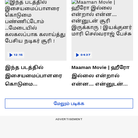
ரொக்கம் எவ்வளவு
இருக்கிறது !
தெரியுமா?
லோகேஷ் கனகராஜ்
பேச்சு !
12:15
04:37
இந்த படத்தில்
Maaman Movie | ஹீரோ
இசையமைப்பாளரை
இல்லை என்றால்
கொடுமை
என்ன.... என்னுடன்
பண்ணிட்டோம்
சூரி இருக்காரு !
...மேடையில்
இயக்குனர் மாரி
மேலும் படிக்க
கலகலப்பாக
செல்வராஜ் பேச்சு
கலாய்த்து பேசிய
நடிகர் சூரி !