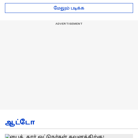
டெல்லி செல்லும் RCB
பயிற்சியாளர் பிரீத்தி
மேலும் படிக்க
அணி !
ரதி
ஆட்டோ