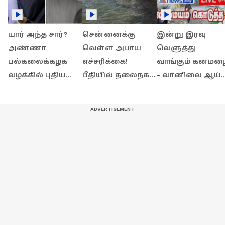
யார் அந்த சார்?
சென்னைக்கு
இன்று இரவு
அண்ணா
வெள்ள அபாய
வெளுத்து
பல்கலைக்கழக
எச்சரிக்கை!
வாங்கும் கனமழ
வழக்கில் புதிய
பீதியில் தலைநகர
- வானிலை ஆய்வ
திருப்பம்!
மக்கள்!
மையம் கொடுத்த
வெளிவந்த
அலெர்ட்!
உண்மை!