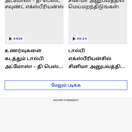
04:55
05:24
உணர்வுகளை
டால்பி
கடத்தும் டால்பி
எக்ஸ்பீரியன்சில்
அட்மோஸ்! - தி பெஸ்ட்
சினிமா அனுபவத்தில்
சவுண்ட்
மெய்மறந்திடுங்கள்!
எக்ஸ்பீரியன்ஸ்
மேலும் படிக்க