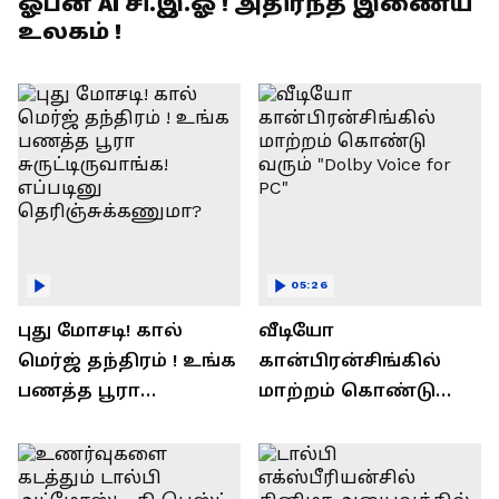
ஓபன் AI சி.இ.ஓ ! அதிர்ந்த இணைய
உலகம் !
05:26
புது மோசடி! கால்
வீடியோ
மெர்ஜ் தந்திரம் ! உங்க
கான்பிரன்சிங்கில்
பணத்த பூரா
மாற்றம் கொண்டு
சுருட்டிருவாங்க!
வரும் "Dolby Voice for
எப்படினு
PC"
தெரிஞ்சுக்கணுமா?