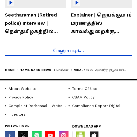
Seetharaman (Retired
Explainer | ஜெயக்குமார்
police) Interview |
மரணத்தில்
தென்தமிழகத்தில்
காவல்துறைக்கு
சாதிய கொலைகள்
இருக்கும் சவால்கள் |
தொடர்கதை ஆவது
Rajaram (Rtd ACP)
மேலும் படிக்க
ஏன்?
Interview
HOME
TAMIL NADU NEWS
சென்னை
VIRAL : வீட்டை அபகரித்த திமுகவினர்- தீக்குளிக்க முயன்ற முதியவர்!
About Website
Terms Of Use
Privacy Policy
CSAM Policy
Complaint Redressal - Website
Compliance Report Digital
Investors
FOLLOW US ON
DOWNLOAD APP