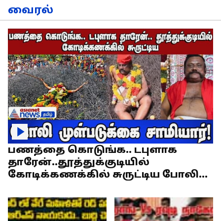
வைரல்
பணத்தை கொடுங்க.. டபுளாக
தாரேன்..தூத்துக்குடியில்
கோடிக்கணக்கில் சுருட்டிய போலி
முள்படுக்கை சாமியார்!