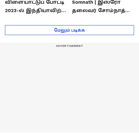
விளையாட்டுப் போட்டி
Somnath | இஸ்ரோ
2023-ல் இந்தியாவிற்கு
தலைவர் சோம்நாத்
தங்கம் வென்ற
உடன் சிறப்பு
வீரர்களுடன்
நேர்காணல்! | Podcast
மேலும் படிக்க
நேர்காணல்!