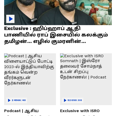
Exclusive : ஹிப்ஹாப் ஆதி
பாணியில் ராப் இசையில் கலக்கும்
தமிழன்... எழில் குமரனின்
எக்ஸ்குளூசிவ் நேர்காணல்
24966:40
52050:00
Podcast | ஆசிய
Exclusive with ISRO