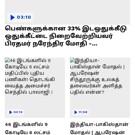
03:10
பெண்களுக்கான 33% இடஒதுக்கீடு
ஒதுக்கீட்டை நிறைவேற்றியவர்
பிரதமர் நரேந்திர மோதி -
எல்.முருகன் பேச்சு !
03:13
11:58
46 இடங்களில் 9
இந்தியா-பாகிஸ்தான்
கோடியே 6 லட்சம்
மோதல் | ஆபரேஷன்