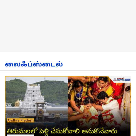
லைஃப்ஸ்டைல்