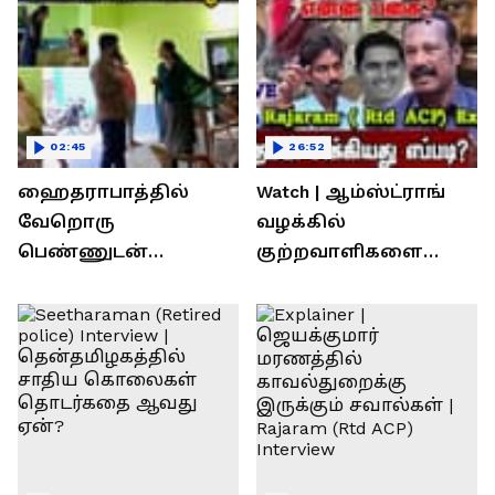
02:45
26:52
ஹைதராபாத்தில்
Watch | ஆம்ஸ்ட்ராங்
வேறொரு
வழக்கில்
பெண்ணுடன்
குற்றவாளிகளை
உல்லாசம்; பிஆர்எஸ்
நெருங்கிவிட்ட
தலைவரை மடக்கி
காவல்துறை? / Rajaram
பிடித்த மனைவி
Rtd ACP Interview