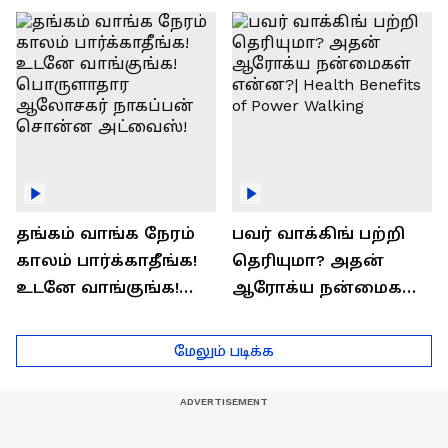
ராஜீவ் சந்தோஷம் !
Interview
தங்கம் வாங்க நேரம்
பவர் வாக்கிங் பற்றி
காலம் பார்க்காதீங்க!
தெரியுமா? அதன்
உடனே வாங்குங்க!
ஆரோக்ய நன்மைகள்
பொருளாதார
என்ன?| Health Benefits
ஆலோசகர் நாகப்பன்
of Power Walking
மேலும் படிக்க
சொன்ன அட்வைஸ்!