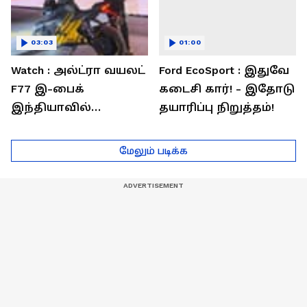
03:03
01:00
Watch : அல்ட்ரா வயலட்
Ford EcoSport : இதுவே
F77 இ-பைக்
கடைசி கார்! - இதோடு
இந்தியாவில்
தயாரிப்பு நிறுத்தம்!
அறிமுகம்! ஒரே
சார்ஜில் 307கி.மீ
மேலும் படிக்க
பயணம்!