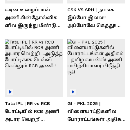
கடின உழைப்பால்
CSK VS SRH | நாங்க
அணியின்தோல்விக
இப்போ இல்ல!!
ளில் இருந்து மீண்டு
அப்போவே கெத்து!!
வெற்றி கண்டது-
கொண்டாடிய
தமிழ் லைன்ஸ்
சிஎஸ்கே ரசிகர்கள்
கேப்டன் சுமன்குர்ஜார்
Tata IPL | RR vs RCB
GI - PKL 2025 |
போட்டியில் RCB அணி
விளையாட்டுகளில்
அபார வெற்றி
போராட்டங்கள் அதிகம்
...அடுத்த போட்டிகாக
- தமிழ் லயன்ஸ் அணி