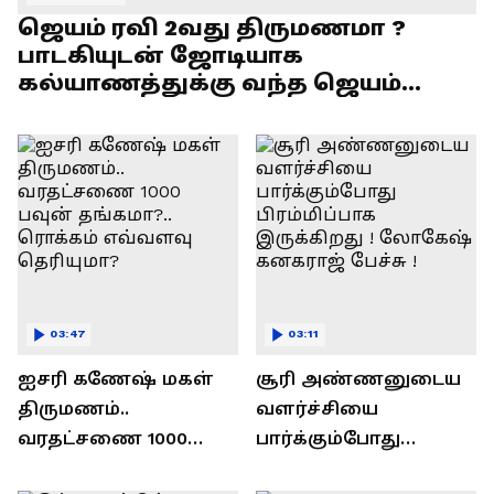
ஜெயம் ரவி 2வது திருமணமா ?
பாடகியுடன் ஜோடியாக
கல்யாணத்துக்கு வந்த ஜெயம்
ரவி!.....வைரல் வீடியோ !
03:47
03:11
ஐசரி கணேஷ் மகள்
சூரி அண்ணனுடைய
திருமணம்..
வளர்ச்சியை
வரதட்சணை 1000
பார்க்கும்போது
பவுன் தங்கமா?..
பிரம்மிப்பாக