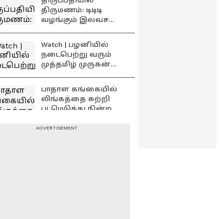
திருப்பதியில்
சுமந்து வந்த
திருமணம்: டிடிடி
பக்தர்கள்!
வழங்கும் இலவச
திருமண சேவை!!
Watch | பழனியில்
நடைபெற்று வரும்
முத்தமிழ் முருகன்
மாநாடு!
பாதாள கங்கையில்
லிங்கத்தை சுற்றி
படமெடுத்து நின்ற
நாகபாம்பு;
பரவசத்துடன் பார்த்த
அடுத்தடுத்து அறுந்து
பக்தர்கள்
விழுந்த திருத்தேர்
வடங்கள்;
ஆனித்திருவிழாவில்
வாடிய முகத்தோடு
சமயபுரம் பகுதியில்
காத்திருக்கும்
பலத்த கனமழை..
பக்தர்கள்
மாரியம்மன்
கோவிலை சூழ்ந்த
வெள்ளத்தால்