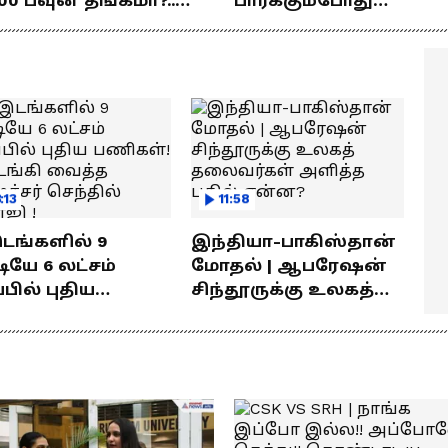
00 பவுன் தங்கமா?..
பார்க்கும்போது
யில் தான் சமயபுரம் மாரியம்மன் கோவிலில்
ொக்கம் எவ்வளவு
பிரம்மிப்பாக இருக்கிற
ாயிற்றுக்கிழமை முதல் பங்குனி மாதம் கடைசி
ெரியுமா?
! லோகேஷ் கனகராஜ்
்சை பட்டினி விரதம் இருந்து உலக ஜீவன்களை
பேச்சு !
னி விரதம் மேற்கொள்ளும் மாரியம்மனுக்கு அந்த 28
 படைக்கப்படாது. மாறாக, இளநீர், நீர்மோர்,
வு போன் றவை மட்டுமே படைக்கப்படும்.
:13
11:58
இடங்களில் 9
இந்தியா-பாகிஸ்தான்
யே 6 லட்சம்
மோதல் | ஆபரேஷன்
்பில் புதிய
சிந்தூருக்கு உலகத்
கள்! தொடங்கி
தலைவர்கள் அளித்த
்த அமைச்சர்
பதில் என்ன?
தில் பாலாஜி !
 பட்டினி விரதம் மேற்கொள்ளும் அம்மனை
து வண்ண மலர்கள், வாசனை மலர்களால்