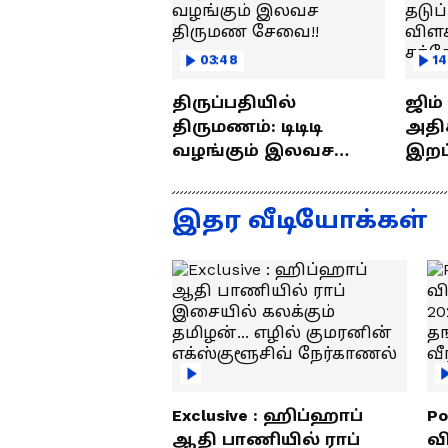
03:48
14
திருப்பதியில்
ஜிம
திருமணம்: டிடிடி
அதிக
வழங்கும் இலவச
இறப்புக
திருமண சேவை!!
எப்ப
ராஜீ
இதர வீடியோக்கள்
Exclusive : ஹிப்ஹாப்
Po
ஆதி பாணியில் ராப்
வ