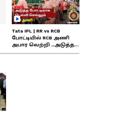
Tata IPL | RR vs RCB
போட்டியில் RCB அணி
அபார வெற்றி ...அடுத்த
போட்டிகாக டெல்லி
செல்லும் RCB அணி !