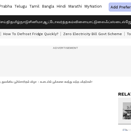
Prabha
Telugu
Tamil
Bangla
Hindi
Marathi
MyNation
Add Prefer
ெய்தி
தமிழ்நாடு
சினிமா
ஆட்டோ
வர்த்தகம்
விளையாட்டு
லைஃப்ஸ்டைல்
ஜோ
How To Defrost Fridge Quickly?
Zero Electricity Bill Govt Scheme
To
 துவங்கிய பூச்சொரிதல் விழா - கூடையில் பூக்களை சுமந்து வந்த பக்தர்கள்!
RELA
NO