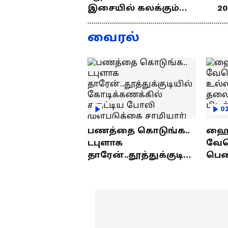
இசையில் கலக்கும்
20
தமிழன்... எழில்
த
குமரனின்
வ
வைரல்
எக்ஸ்குளூசிவ்
ந
நேர்காணல்
0
பணத்தை கொடுங்க..
ஹைத
டபுளாக
வே
தாரேன்..தூத்துக்குடியி
பெண
ல் கோடிக்கணக்கில்
உல்
சுருட்டிய போலி
தலை
முள்படுக்கை
பிட
சாமியார்!