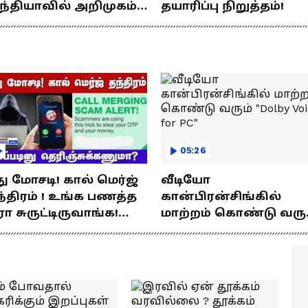
ந்தியாவில் அறிமுகம்!
தயாரிப்பு நிறுத்தம்!
்று இரவு முதலே சமய புரத்தில் குவிந்த
ே சார்ஜில் 307கி.மீ
ஏற்பாடுகளை சமயபுரம் மாரியம்மன் கோவில்
யணம்!
ில் கோவில் பணியாளர்கள் மற்றும்
துகாப்பு பணியில் திருச்சி மாவட்ட காவல்
மையில் சுமார் 1000க்கும் மேற்பட்ட போலீசார்
05:26
து மோசடி! கால் மெர்ஜ்
வீடியோ
்திரம் ! உங்க பணத்த
கான்பிரன்சிங்கில்
ரா சுருட்டிருவாங்க!
மாற்றம் கொண்டு வரு
்படினு
"Dolby Voice for PC"
ெரிஞ்சுக்கணுமா?