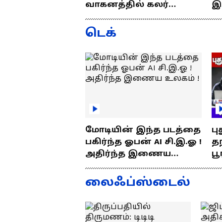
வாகனத்தில் கலர்
இ
பல்லாயிரக்கணக்கான பக்தர்கள் நேற
ஸ்டிக்கர் இல்லேனா
ஒர
வண்ணம் உள்ளனர். விழாவிற்கான 
ரூ.5000 அபராதம் !
ப
டெக்
இணை ஆணையர் கல்யாணி தலைமைய
ஊழியர்கள் செய்து வருகின்றனர். பா
கண்காணிப்பாளர் வருண் குமார் தலை
பாதுகாப்பு பணியில் ஈடுப்பட்டனர்.
மோடியின் இந்த படத்தை
பு
பகிர்ந்த ஓபன் AI சி.இ.ஓ !
தந
அதிர்ந்த இணைய
பூ
உலகம் !
எப
த
லைஃப்ஸ்டைல்