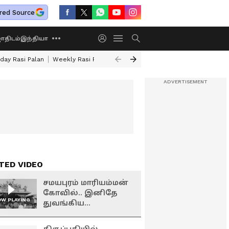
red Source
திடம்
இந்தியா
day Rasi Palan
Weekly Rasi Palan
Sun Transit 2026
Rare Astrology Y
TED VIDEO
சமயபுரம் மாரியம்மன்
கோவில்.. இனிதே
W PLAYING
துவங்கிய
பூச்சொரிதல் விழா -
கூடையில் பூக்களை