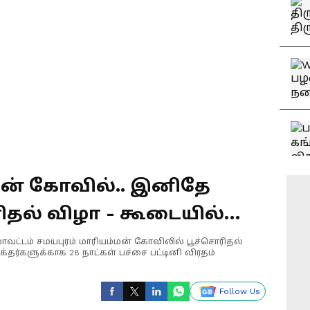
மன் கோவில்.. இனிதே
ிதல் விழா - கூடையில்
்த பக்தர்கள்!
 மாவட்டம் சமயபுரம் மாரியம்மன் கோவிலில் பூச்சொரிதல்
தர்களுக்காக 28 நாட்கள் பச்சை பட்டினி விரதம்
Follow Us