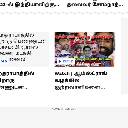
23-ல் இந்தியாவிற்கு
தலைவர் சோம்நாத்
ங்கம் வென்ற
உடன் சிறப்பு
ீரர்களுடன்
நேர்காணல்! | Podcast
ேர்காணல்!
2:45
26:52
ராபாத்தில்
Watch | ஆம்ஸ்ட்ராங்
றொரு
வழக்கில்
்ணுடன்
குற்றவாளிகளை
லாசம்; பிஆர்எஸ்
நெருங்கிவிட்ட
வரை மடக்கி
காவல்துறை? / Rajaram
ித்த மனைவி
Rtd ACP Interview