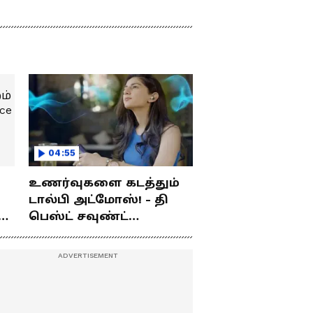
04:55
உணர்வுகளை கடத்தும்
டால்பி அட்மோஸ்! - தி
ம்
பெஸ்ட் சவுண்ட்
எக்ஸ்பீரியன்ஸ்