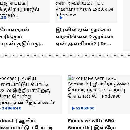
:29
் போவதால்
இரவில் ஏன் தூக்கம்
ரிக்கும்
வரவில்லை ? தூக்கம்
ள் தடுப்பது
ஏன் அவசியம்? | Dr.
டி | விளக்குகிறார்
Prashanth Arun Exclusive
வ் சந்தோஷம் !
Interview
24966:40
52050:00
dcast | ஆசிய
Exclusive with ISRO
ிளையாட்டுப் போட்டி
Somnath | இஸ்ரோ