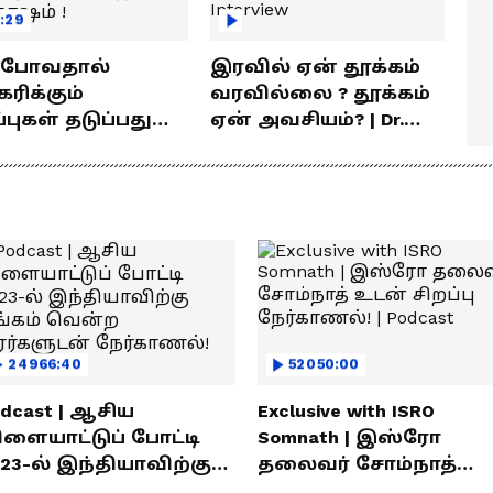
:29
் போவதால்
இரவில் ஏன் தூக்கம்
ரிக்கும்
வரவில்லை ? தூக்கம்
ள் தடுப்பது
ஏன் அவசியம்? | Dr.
டி | விளக்குகிறார்
Prashanth Arun Exclusive
வ் சந்தோஷம் !
Interview
24966:40
52050:00
dcast | ஆசிய
Exclusive with ISRO
ிளையாட்டுப் போட்டி
Somnath | இஸ்ரோ
23-ல் இந்தியாவிற்கு
தலைவர் சோம்நாத்
ங்கம் வென்ற
உடன் சிறப்பு