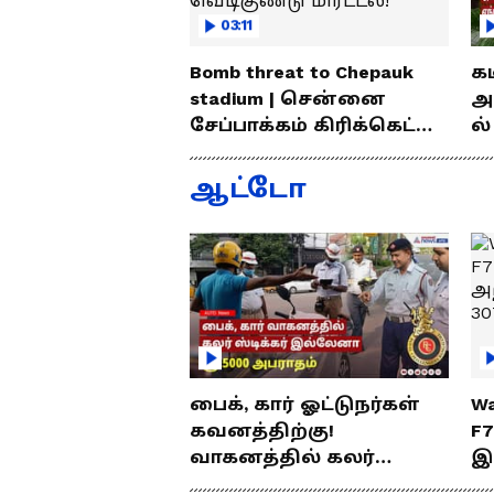
03:11
Bomb threat to Chepauk
க
stadium | சென்னை
அ
சேப்பாக்கம் கிரிக்கெட்
ல்
மைதானத்திற்கு
வ
வெடிகுண்டு மிரட்டல்!
லைன
ஆட்டோ
சு
பைக், கார் ஓட்டுநர்கள்
Wa
கவனத்திற்கு!
F
வாகனத்தில் கலர்
இ
ஸ்டிக்கர் இல்லேனா
ஒர