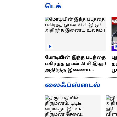
ரூ.5000 அபராதம் !
ப
டெக்
மோடியின் இந்த படத்தை
பு
பகிர்ந்த ஓபன் AI சி.இ.ஓ !
தந
அதிர்ந்த இணைய
பூ
உலகம் !
எப
த
லைஃப்ஸ்டைல்