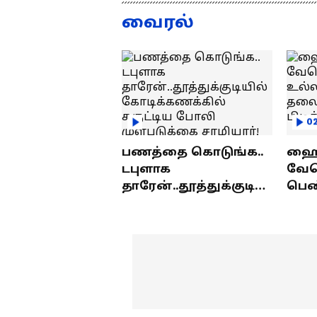
குமரனின்
வ
வைரல்
எக்ஸ்குளூசிவ்
ந
நேர்காணல்
0
பணத்தை கொடுங்க..
ஹைத
டபுளாக
வே
தாரேன்..தூத்துக்குடியி
பெண
ல் கோடிக்கணக்கில்
உல்
சுருட்டிய போலி
தலை
முள்படுக்கை
பிட
சாமியார்!