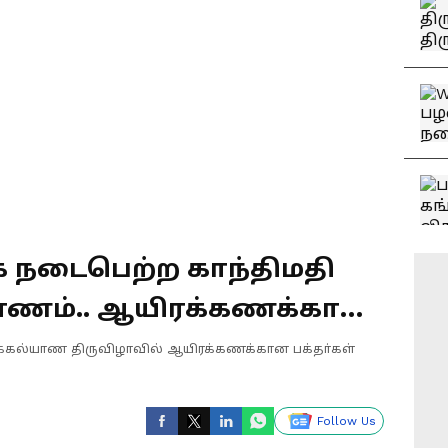
 நடைபெற்ற காந்திமதி
யாணம்.. ஆயிரக்கணக்கான
ு
ருக்கல்யாண திருவிழாவில் ஆயிரக்கணக்கான பக்தா்கள்
Follow Us