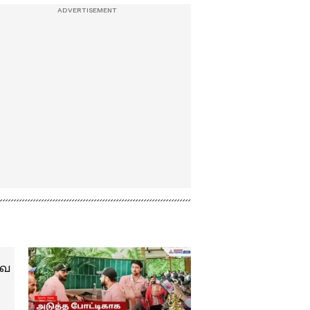
தேரினை வடம்
...மேடையில் கலகலப்பாக
பிடித்து இழுத்த
கலாய்த்து பேசிய நடிகர்
பக்தர்கள்..!
சூரி !