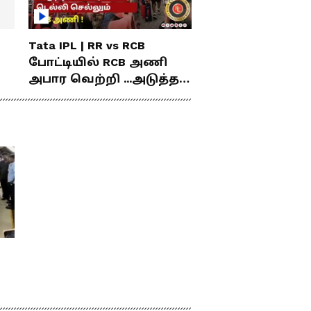
Tata IPL | RR vs RCB
போட்டியில் RCB அணி
அபார வெற்றி ...அடுத்த
போட்டிகாக டெல்லி
செல்லும் RCB அணி !