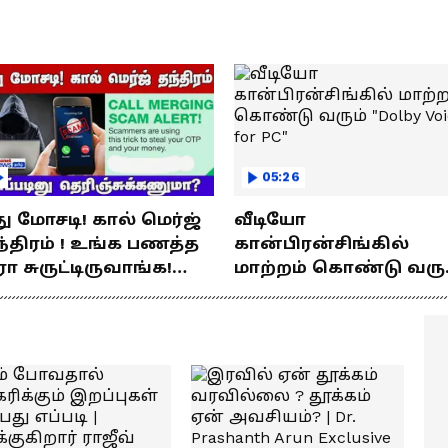
யணம்!
05:26
து மோசடி! கால் மெர்ஜ்
வீடியோ
்திரம் ! உங்க பணத்த
கான்பிரன்சிங்கில்
ரா சுருட்டிருவாங்க!
மாற்றம் கொண்டு வரு
்படினு
"Dolby Voice for PC"
ெரிஞ்சுக்கணுமா?