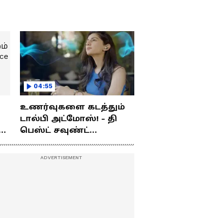
04:55
உணர்வுகளை கடத்தும்
டால்பி அட்மோஸ்! - தி
ம்
பெஸ்ட் சவுண்ட்
எக்ஸ்பீரியன்ஸ்