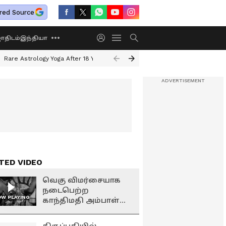
red Source
திடம்
இந்தியா
Rare Astrology Yoga After 18 Years
Dwi Pushkar Yoga 2026
Guru Peyar
TED VIDEO
வெகு விமர்சையாக
நடைபெற்ற
W PLAYING
காந்திமதி அம்பாள்
திருகல்யாணம்..
ஆயிரக்கணக்கான