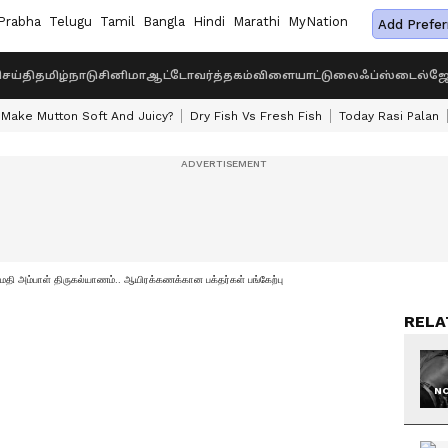
Prabha
Telugu
Tamil
Bangla
Hindi
Marathi
MyNation
Add Prefer
ெய்தி
தமிழ்நாடு
சினிமா
ஆட்டோ
வர்த்தகம்
விளையாட்டு
லைஃப்ஸ்டைல்
ஜோ
Make Mutton Soft And Juicy?
Dry Fish Vs Fresh Fish
Today Rasi Palan
தி அம்பாள் திருகல்யாணம்.. ஆயிரக்கணக்கான பக்தர்கள் பங்கேற்பு
RELA
NO