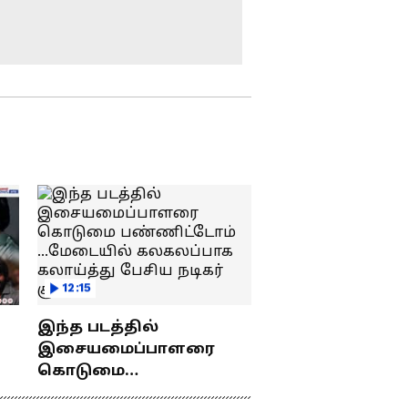
Palani Murugan Temple :
பக்தர்கள் அவதி!
பழனி முருகன்
கோவில் - 26 லட்சம்
ரூபாய் செலவில்
பேருந்து வழங்கி
கொட்டும் மழையிலும்
அசத்திய பக்தர்!
முத்துமாரியம்மன்
வீதி உலா.. பக்தி
பரவசத்தில் பக்தர்கள்
ஓம் சக்தி பாராசக்தி
Murugan Temple :
முழக்கம்..!
பிரசித்தி பெற்ற
திருத்தணி முருகன்
கோவில் - இயக்குனர்
ஐஸ்வர்யா
Namakkal :
ரஜினிகாந்த் சாமி
ஸ்ரீபொன்வரதராஜ
தரிசனம்!
12:15
பெருமாள் கோவில்
தேரோட்டம்.. திரளாக
இந்த படத்தில்
வந்த பக்தர்கள் - நீர்
திருத்தணியின்
மோர் வழங்கிய
இசையமைப்பாளரை
விண்ணை பிளந்த
இஸ்லாமியர்கள்!
கொடுமை
அரோகரா கோஷம்!
து
பண்ணிட்டோம்
பக்தி பரவசத்துடன்