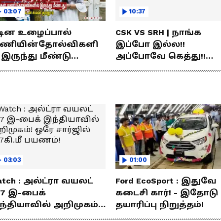
03:07
10:37
டின உழைப்பால்
CSK VS SRH | நாங்க
ணியின்தோல்விகளி
இப்போ இல்ல!!
 இருந்து மீண்டு
அப்போவே கெத்து!!
ெற்றி கண்டது- தமிழ்
கொண்டாடிய சிஎஸ்கே
்ஸ் கேப்டன்
ரசிகர்கள்
மன்குர்ஜார்
03:03
01:00
tch : அல்ட்ரா வயலட்
Ford EcoSport : இதுவே
77 இ-பைக்
கடைசி கார்! - இதோடு
ந்தியாவில் அறிமுகம்!
தயாரிப்பு நிறுத்தம்!
ே சார்ஜில் 307கி.மீ