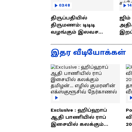
03:48
14
திருப்பதியில்
ஜிம
திருமணம்: டிடிடி
அதிக
வழங்கும் இலவச
இறப்புக
திருமண சேவை!!
எப்ப
ராஜீ
இதர வீடியோக்கள்
Exclusive : ஹிப்ஹாப்
Po
ஆதி பாணியில் ராப்
வ
இசையில் கலக்கும்
20
தமிழன்... எழில்
த