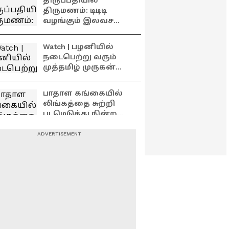
திருப்பதியில்
பக்தர்கள் பங்கேற்பு
திருமணம்: டிடிடி
வழங்கும் இலவச
திருமண சேவை!!
Watch | பழனியில்
நடைபெற்று வரும்
முத்தமிழ் முருகன்
மாநாடு!
பாதாள கங்கையில்
லிங்கத்தை சுற்றி
படமெடுத்து நின்ற
நாகபாம்பு;
பரவசத்துடன் பார்த்த
அடுத்தடுத்து அறுந்து
பக்தர்கள்
விழுந்த திருத்தேர்
வடங்கள்;
ஆனித்திருவிழாவில்
வாடிய முகத்தோடு
சமயபுரம் பகுதியில்
காத்திருக்கும்
பலத்த கனமழை..
பக்தர்கள்
மாரியம்மன்
கோவிலை சூழ்ந்த
வெள்ளத்தால்