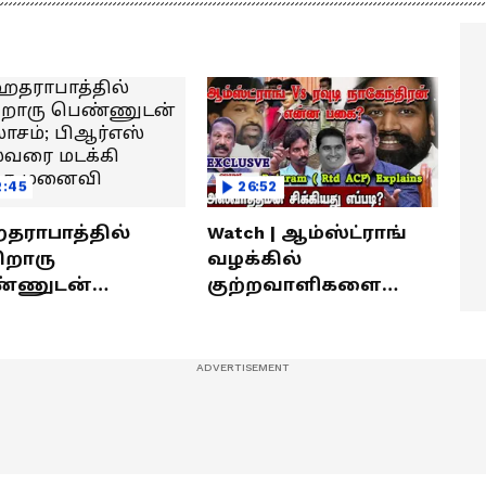
ீரர்களுடன்
நேர்காணல்! | Podcast
ேர்காணல்!
2:45
26:52
ராபாத்தில்
Watch | ஆம்ஸ்ட்ராங்
றொரு
வழக்கில்
்ணுடன்
குற்றவாளிகளை
லாசம்; பிஆர்எஸ்
நெருங்கிவிட்ட
வரை மடக்கி
காவல்துறை? / Rajaram
ித்த மனைவி
Rtd ACP Interview