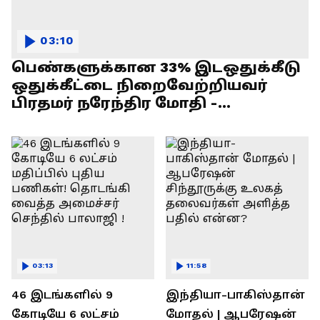
03:10
பெண்களுக்கான 33% இடஒதுக்கீடு
ஒதுக்கீட்டை நிறைவேற்றியவர்
பிரதமர் நரேந்திர மோதி -
எல்.முருகன் பேச்சு !
03:13
11:58
46 இடங்களில் 9
இந்தியா-பாகிஸ்தான்
கோடியே 6 லட்சம்
மோதல் | ஆபரேஷன்