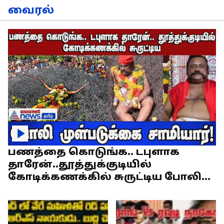
வைரல்
பணத்தை கொடுங்க.. டபுளாக
தாரேன்..தூத்துக்குடியில்
கோடிக்கணக்கில் சுருட்டிய போலி
முள்படுக்கை சாமியார்!