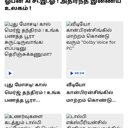
ஓபன் AI சி.இ.ஓ ! அதிர்ந்த இணைய
உலகம் !
05:26
புது மோசடி! கால்
வீடியோ
மெர்ஜ் தந்திரம் ! உங்க
கான்பிரன்சிங்கில்
பணத்த பூரா
மாற்றம் கொண்டு
சுருட்டிருவாங்க!
வரும் "Dolby Voice for
எப்படினு
PC"
தெரிஞ்சுக்கணுமா?