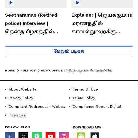
Seetharaman (Retired
Explainer | ஜெயக்குமார்
police) Interview |
மரணத்தில்
தென்தமிழகத்தில்
காவல்துறைக்கு
சாதிய கொலைகள்
இருக்கும் சவால்கள் |
தொடர்கதை ஆவது
Rajaram (Rtd ACP)
மேலும் படிக்க
ஏன்?
Interview
HOME
POLITICS
ADMK OFFICE : அதிமுக அலுவலக சீல் அகற்றம்! சிதறி கிடைக்கும் ஆவணங்கள்!- பரிசு பொருட்கள் மாயம் என குற்றச்சாட்டு!
About Website
Terms Of Use
Privacy Policy
CSAM Policy
Complaint Redressal - Website
Compliance Report Digital
Investors
FOLLOW US ON
DOWNLOAD APP