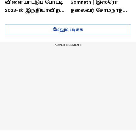
விளையாட்டுப் போட்டி
Somnath | இஸ்ரோ
2023-ல் இந்தியாவிற்கு
தலைவர் சோம்நாத்
தங்கம் வென்ற
உடன் சிறப்பு
வீரர்களுடன்
நேர்காணல்! | Podcast
மேலும் படிக்க
நேர்காணல்!