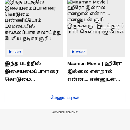
ரொக்கம் எவ்வளவு
இருக்கிறது !
தெரியுமா?
லோகேஷ் கனகராஜ்
பேச்சு !
12:15
04:37
இந்த படத்தில்
Maaman Movie | ஹீரோ
இசையமைப்பாளரை
இல்லை என்றால்
கொடுமை
என்ன.... என்னுடன்
பண்ணிட்டோம்
சூரி இருக்காரு !
...மேடையில்
இயக்குனர் மாரி
மேலும் படிக்க
கலகலப்பாக
செல்வராஜ் பேச்சு
கலாய்த்து பேசிய
நடிகர் சூரி !