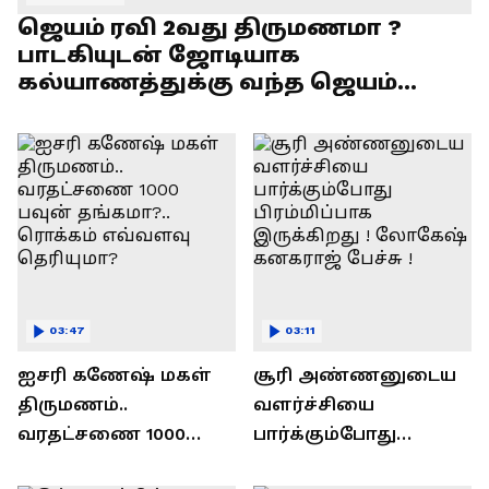
ஜெயம் ரவி 2வது திருமணமா ?
பாடகியுடன் ஜோடியாக
கல்யாணத்துக்கு வந்த ஜெயம்
ரவி!.....வைரல் வீடியோ !
03:47
03:11
ஐசரி கணேஷ் மகள்
சூரி அண்ணனுடைய
திருமணம்..
வளர்ச்சியை
வரதட்சணை 1000
பார்க்கும்போது
பவுன் தங்கமா?..
பிரம்மிப்பாக