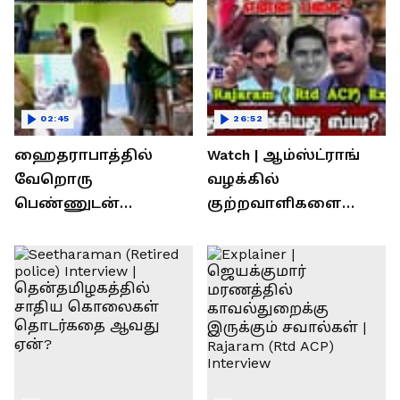
02:45
26:52
ஹைதராபாத்தில்
Watch | ஆம்ஸ்ட்ராங்
வேறொரு
வழக்கில்
பெண்ணுடன்
குற்றவாளிகளை
உல்லாசம்; பிஆர்எஸ்
நெருங்கிவிட்ட
தலைவரை மடக்கி
காவல்துறை? / Rajaram
பிடித்த மனைவி
Rtd ACP Interview