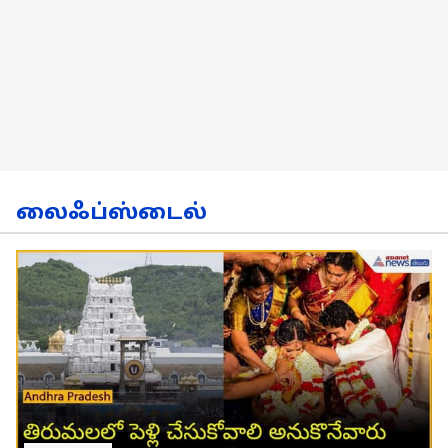
லைஃப்ஸ்டைல்