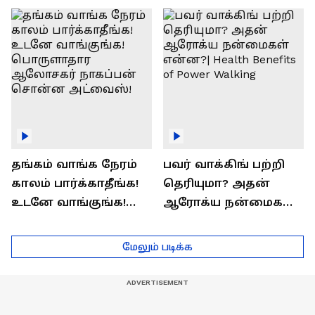
ராஜீவ் சந்தோஷம் !
Interview
தங்கம் வாங்க நேரம்
பவர் வாக்கிங் பற்றி
காலம் பார்க்காதீங்க!
தெரியுமா? அதன்
உடனே வாங்குங்க!
ஆரோக்ய நன்மைகள்
பொருளாதார
என்ன?| Health Benefits
ஆலோசகர் நாகப்பன்
of Power Walking
மேலும் படிக்க
சொன்ன அட்வைஸ்!