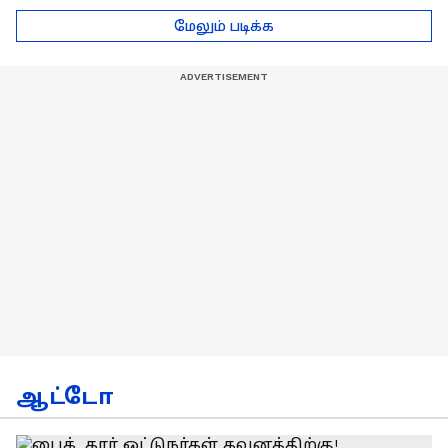
டெல்லி செல்லும் RCB
பயிற்சியாளர் பிரீத்தி
மேலும் படிக்க
அணி !
ரதி
ஆட்டோ