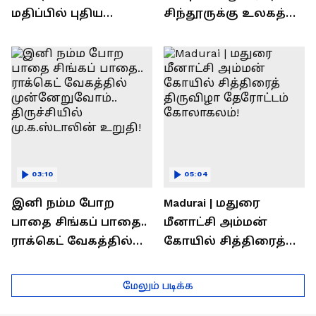
மதிப்பில் புதிய
சிந்தூருக்கு உலகத்
பணிகள்! தொடங்கி
தலைவர்கள் அளித்த
வைத்த அமைச்சர்
பதில் என்ன?
செந்தில் பாலாஜி !
03:10
05:04
இனி நம்ம போற
Madurai | மதுரை
பாதை சிங்கப் பாதை..
மீனாட்சி அம்மன்
ராக்கெட் வேகத்தில்
கோயில் சித்திரைத்
முன்னேறுவோம்..
திருவிழா தேரோட்டம்
திருச்சியில்
கோலாகலம்!
மேலும் படிக்க
மு.க.ஸ்டாலின் உறுதி!