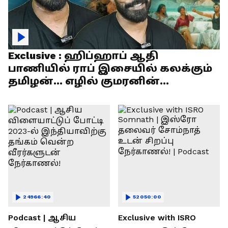
Exclusive : ஹிப்ஹாப் ஆதி
பாணியில் ராப் இசையில் கலக்கும்
தமிழன்... எழில் குமரனின்
எக்ஸ்குளூசிவ் நேர்காணல்
24966:40
52050:00
Podcast | ஆசிய
Exclusive with ISRO