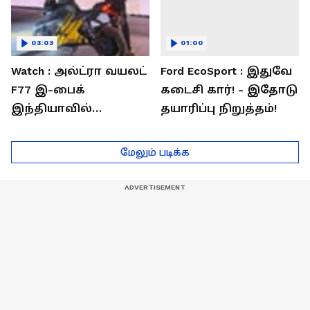
03:03
01:00
Watch : அல்ட்ரா வயலட்
Ford EcoSport : இதுவே
F77 இ-பைக்
கடைசி கார்! - இதோடு
இந்தியாவில்
தயாரிப்பு நிறுத்தம்!
அறிமுகம்! ஒரே
சார்ஜில் 307கி.மீ
மேலும் படிக்க
பயணம்!