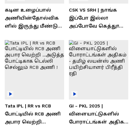
கடின உழைப்பால்
CSK VS SRH | நாங்க
அணியின்தோல்விக
இப்போ இல்ல!!
ளில் இருந்து மீண்டு
அப்போவே கெத்து!!
வெற்றி கண்டது-
கொண்டாடிய
தமிழ் லைன்ஸ்
சிஎஸ்கே ரசிகர்கள்
கேப்டன் சுமன்குர்ஜார்
Tata IPL | RR vs RCB
GI - PKL 2025 |
போட்டியில் RCB அணி
விளையாட்டுகளில்
அபார வெற்றி
போராட்டங்கள் அதிகம்
...அடுத்த போட்டிகாக
- தமிழ் லயன்ஸ் அணி