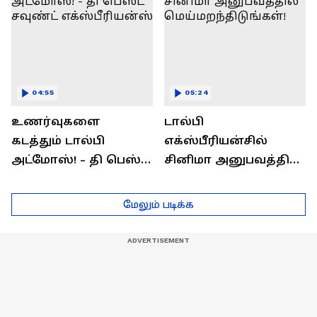
04:55
05:24
உணர்வுகளை
டால்பி
கடத்தும் டால்பி
எக்ஸ்பீரியன்சில்
அட்மோஸ்! - தி பெஸ்ட்
சினிமா அனுபவத்தில்
சவுண்ட்
மெய்மறந்திடுங்கள்!
எக்ஸ்பீரியன்ஸ்
மேலும் படிக்க