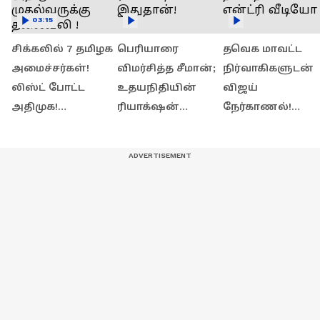
03:15
சிக்கலில் 7 தமிழக
பெரியாரை
தவெக மாவட்ட
அமைச்சர்கள்!
விமர்சித்த சீமான்;
நிர்வாகிகளுடன்
லிஸ்ட் போட்ட
உதயநிதியின்
விஜய்
அதிமுக!
ரியாக்‌ஷன்
நேர்காணல்!
முதல்வருக்கு
இதுதான்!
தளபதியின்
தலைவலி !
என்ட்ரி வீடியோ