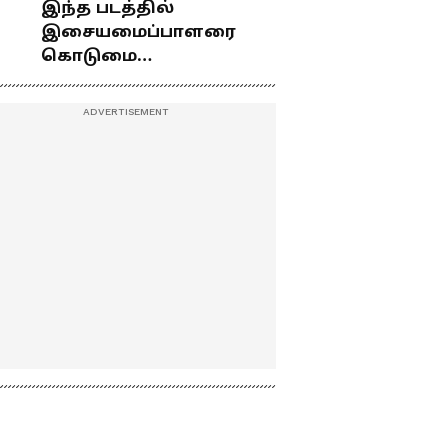
இந்த படத்தில்
இசையமைப்பாளரை
கொடுமை
து
பண்ணிட்டோம்
...மேடையில் கலகலப்பாக
கலாய்த்து பேசிய நடிகர்
சூரி !