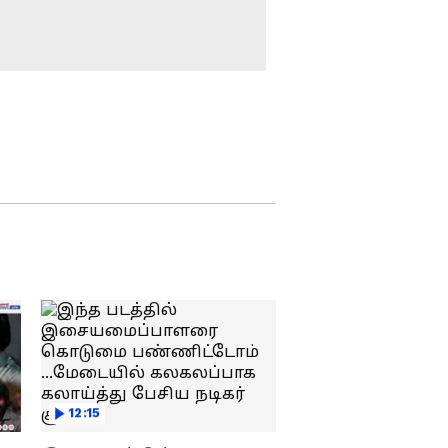
மகா கும்பமேளாவில்
புனித நீராடிய பிரதமர்
மோடி; பிரயாக்ராஜில்
உச்சக்கட்ட பாதுகாப்பு
தேசிய மாணவர் படை
அணிவகுப்பு
நிகழ்ச்சியில் பிரதமர்
மோடி!
மகா கும்பமேளா 2025 !
மகா தீபம்!
ஆந்திராவில்
களைகட்டிய பிரதமர்
மோடியின் ரோடு
ஷோ!
எச்எம்பிவி தொற்று!
மீண்டும் மாஸ்க்
அணிவது கட்டாயம்!
12:15