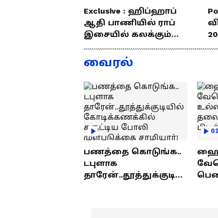
Exclusive : ஹிப்ஹாப்
Po
ஆதி பாணியில் ராப்
வ
இசையில் கலக்கும்
20
தமிழன்... எழில்
த
குமரனின்
வ
வைரல்
எக்ஸ்குளூசிவ்
ந
நேர்காணல்
0
பணத்தை கொடுங்க..
ஹைத
டபுளாக
வே
தாரேன்..தூத்துக்குடியி
பெண
ல் கோடிக்கணக்கில்
உல்
சுருட்டிய போலி
தலை
முள்படுக்கை
பிட