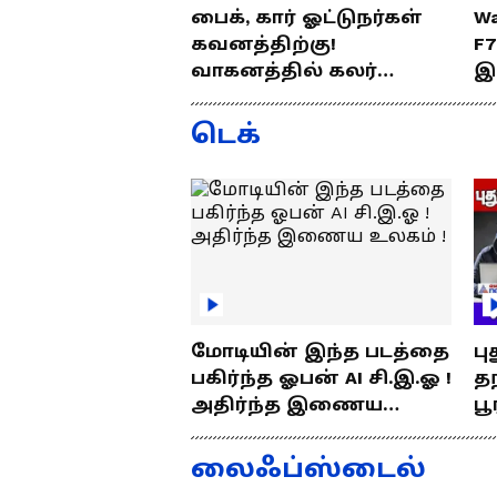
பைக், கார் ஓட்டுநர்கள்
Wa
கவனத்திற்கு!
F
வாகனத்தில் கலர்
இ
ஸ்டிக்கர் இல்லேனா
ஒர
ரூ.5000 அபராதம் !
ப
டெக்
மோடியின் இந்த படத்தை
பு
பகிர்ந்த ஓபன் AI சி.இ.ஓ !
தந
அதிர்ந்த இணைய
பூ
உலகம் !
எப
த
லைஃப்ஸ்டைல்