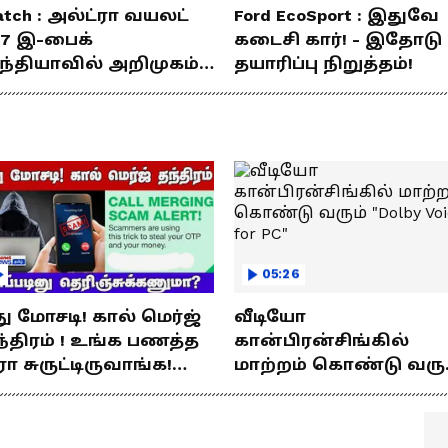
tch : அல்ட்ரா வயலட்
Ford EcoSport : இதுவே
77 இ-பைக்
கடைசி கார்! - இதோடு
ந்தியாவில் அறிமுகம்!
தயாரிப்பு நிறுத்தம்!
ே சார்ஜில் 307கி.மீ
யணம்!
05:26
து மோசடி! கால் மெர்ஜ்
வீடியோ
்திரம் ! உங்க பணத்த
கான்பிரன்சிங்கில்
ரா சுருட்டிருவாங்க!
மாற்றம் கொண்டு வரு
்படினு
"Dolby Voice for PC"
ெரிஞ்சுக்கணுமா?