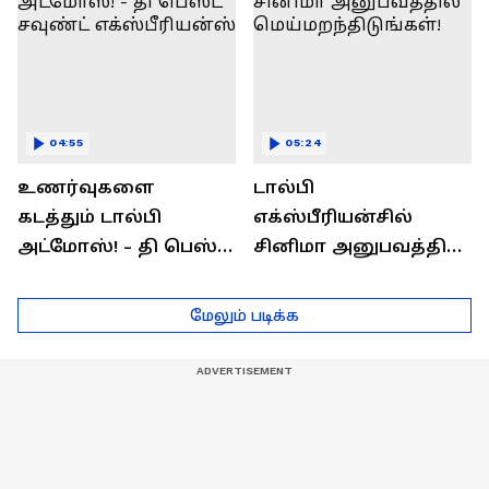
04:55
05:24
உணர்வுகளை
டால்பி
கடத்தும் டால்பி
எக்ஸ்பீரியன்சில்
அட்மோஸ்! - தி பெஸ்ட்
சினிமா அனுபவத்தில்
சவுண்ட்
மெய்மறந்திடுங்கள்!
எக்ஸ்பீரியன்ஸ்
மேலும் படிக்க