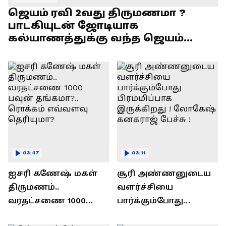
ஜெயம் ரவி 2வது திருமணமா ?
பாடகியுடன் ஜோடியாக
கல்யாணத்துக்கு வந்த ஜெயம்
ரவி!.....வைரல் வீடியோ !
03:47
03:11
ஐசரி கணேஷ் மகள்
சூரி அண்ணனுடைய
திருமணம்..
வளர்ச்சியை
வரதட்சணை 1000
பார்க்கும்போது
பவுன் தங்கமா?..
பிரம்மிப்பாக