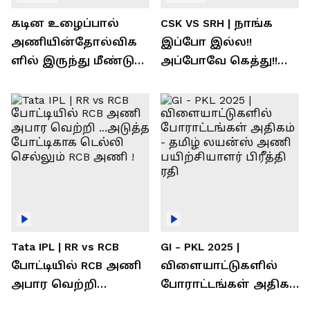
கடின உழைப்பால்
CSK VS SRH | நாங்க
அணியின்தோல்விக
இப்போ இல்ல!!
ளில் இருந்து மீண்டு
அப்போவே கெத்து!!
வெற்றி கண்டது-
கொண்டாடிய
தமிழ் லைன்ஸ்
சிஎஸ்கே ரசிகர்கள்
கேப்டன் சுமன்குர்ஜார்
Tata IPL | RR vs RCB
GI - PKL 2025 |
போட்டியில் RCB அணி
விளையாட்டுகளில்
அபார வெற்றி
போராட்டங்கள் அதிகம்
...அடுத்த போட்டிகாக
- தமிழ் லயன்ஸ் அணி