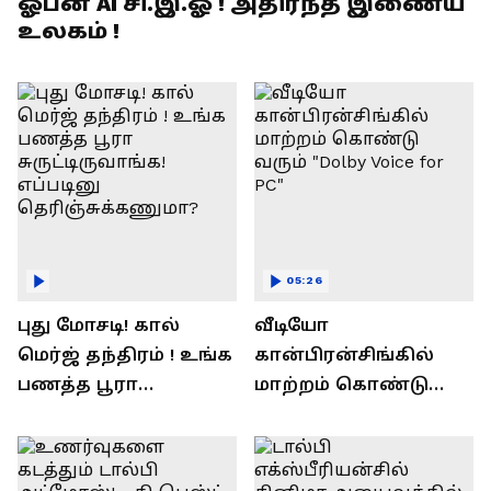
ஓபன் AI சி.இ.ஓ ! அதிர்ந்த இணைய
உலகம் !
05:26
புது மோசடி! கால்
வீடியோ
மெர்ஜ் தந்திரம் ! உங்க
கான்பிரன்சிங்கில்
பணத்த பூரா
மாற்றம் கொண்டு
சுருட்டிருவாங்க!
வரும் "Dolby Voice for
எப்படினு
PC"
தெரிஞ்சுக்கணுமா?