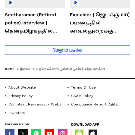
Seetharaman (Retired
Explainer | ஜெயக்குமார்
police) Interview |
மரணத்தில்
தென்தமிழகத்தில்
காவல்துறைக்கு
சாதிய கொலைகள்
இருக்கும் சவால்கள் |
தொடர்கதை ஆவது
Rajaram (Rtd ACP)
மேலும் படிக்க
ஏன்?
Interview
HOME
இந்தியா
திருப்பதியில் பீகார் முன்னாள் முதல்வர் லல்லுபிரசாத் யாதவ் தனது குடும்பத்தினருடன் சிறப்பு வழிபாடு
About Website
Terms Of Use
Privacy Policy
CSAM Policy
Complaint Redressal - Website
Compliance Report Digital
Investors
FOLLOW US ON
DOWNLOAD APP