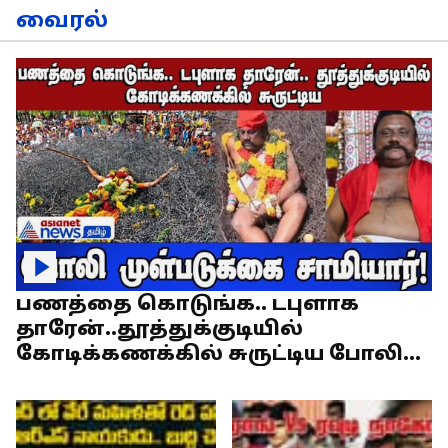
வைரல்
பணத்தை கொடுங்க.. டபுளாக
தாரேன்..தூத்துக்குடியில்
கோடிக்கணக்கில் சுருட்டிய போலி
முள்படுக்கை சாமியார்!