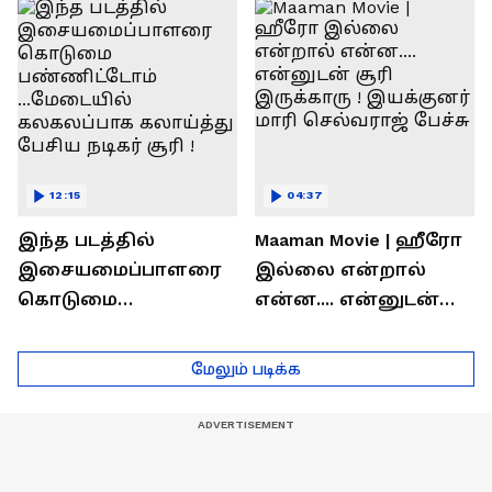
ரொக்கம் எவ்வளவு
இருக்கிறது !
தெரியுமா?
லோகேஷ் கனகராஜ்
பேச்சு !
12:15
04:37
இந்த படத்தில்
Maaman Movie | ஹீரோ
இசையமைப்பாளரை
இல்லை என்றால்
கொடுமை
என்ன.... என்னுடன்
பண்ணிட்டோம்
சூரி இருக்காரு !
...மேடையில்
இயக்குனர் மாரி
மேலும் படிக்க
கலகலப்பாக
செல்வராஜ் பேச்சு
கலாய்த்து பேசிய
நடிகர் சூரி !