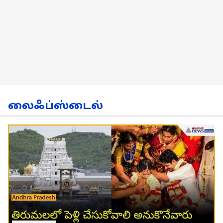
லைஃப்ஸ்டைல்