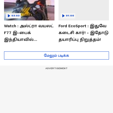
03:03
01:00
Watch : அல்ட்ரா வயலட்
Ford EcoSport : இதுவே
F77 இ-பைக்
கடைசி கார்! - இதோடு
இந்தியாவில்
தயாரிப்பு நிறுத்தம்!
அறிமுகம்! ஒரே
சார்ஜில் 307கி.மீ
மேலும் படிக்க
பயணம்!