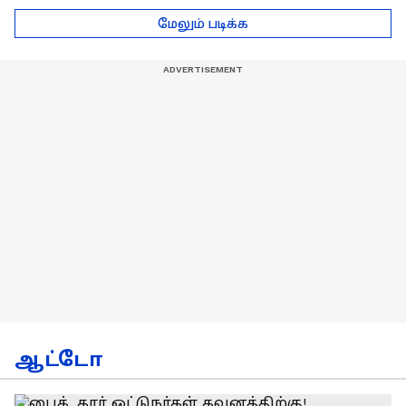
டெல்லி செல்லும் RCB
பயிற்சியாளர் பிரீத்தி
மேலும் படிக்க
அணி !
ரதி
ஆட்டோ