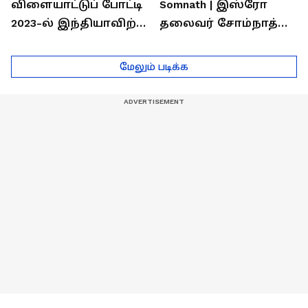
விளையாட்டுப் போட்டி
Somnath | இஸ்ரோ
2023-ல் இந்தியாவிற்கு
தலைவர் சோம்நாத்
தங்கம் வென்ற
உடன் சிறப்பு
வீரர்களுடன்
நேர்காணல்! | Podcast
மேலும் படிக்க
நேர்காணல்!