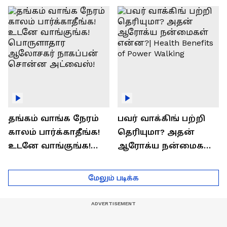
ராஜீவ் சந்தோஷம் !
Interview
தங்கம் வாங்க நேரம்
பவர் வாக்கிங் பற்றி
காலம் பார்க்காதீங்க!
தெரியுமா? அதன்
உடனே வாங்குங்க!
ஆரோக்ய நன்மைகள்
பொருளாதார
என்ன?| Health Benefits
ஆலோசகர் நாகப்பன்
of Power Walking
மேலும் படிக்க
சொன்ன அட்வைஸ்!