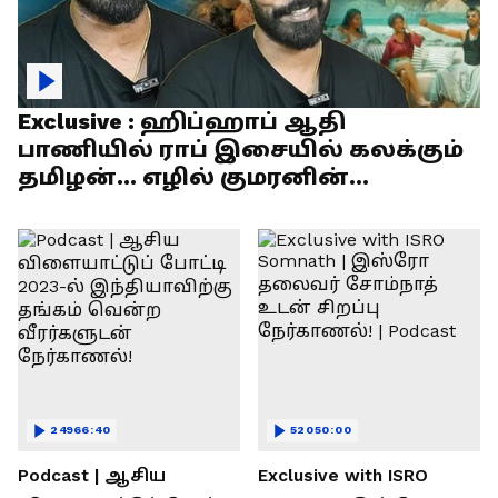
Exclusive : ஹிப்ஹாப் ஆதி
பாணியில் ராப் இசையில் கலக்கும்
தமிழன்... எழில் குமரனின்
எக்ஸ்குளூசிவ் நேர்காணல்
24966:40
52050:00
Podcast | ஆசிய
Exclusive with ISRO