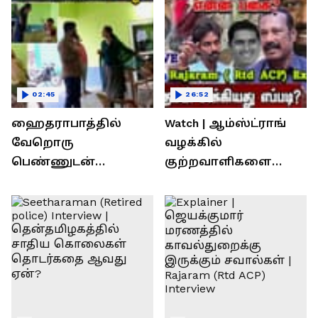
02:45
26:52
ஹைதராபாத்தில்
Watch | ஆம்ஸ்ட்ராங்
வேறொரு
வழக்கில்
பெண்ணுடன்
குற்றவாளிகளை
உல்லாசம்; பிஆர்எஸ்
நெருங்கிவிட்ட
தலைவரை மடக்கி
காவல்துறை? / Rajaram
பிடித்த மனைவி
Rtd ACP Interview