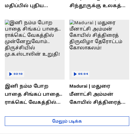
மதிப்பில் புதிய
சிந்தூருக்கு உலகத்
பணிகள்! தொடங்கி
தலைவர்கள் அளித்த
வைத்த அமைச்சர்
பதில் என்ன?
செந்தில் பாலாஜி !
03:10
05:04
இனி நம்ம போற
Madurai | மதுரை
பாதை சிங்கப் பாதை..
மீனாட்சி அம்மன்
ராக்கெட் வேகத்தில்
கோயில் சித்திரைத்
முன்னேறுவோம்..
திருவிழா தேரோட்டம்
திருச்சியில்
கோலாகலம்!
மேலும் படிக்க
மு.க.ஸ்டாலின் உறுதி!