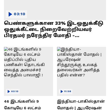
03:10
பெண்களுக்கான 33% இடஒதுக்கீடு
ஒதுக்கீட்டை நிறைவேற்றியவர்
பிரதமர் நரேந்திர மோதி -
எல்.முருகன் பேச்சு !
03:13
11:58
46 இடங்களில் 9
இந்தியா-பாகிஸ்தான்
கோடியே 6 லட்சம்
மோதல் | ஆபரேஷன்