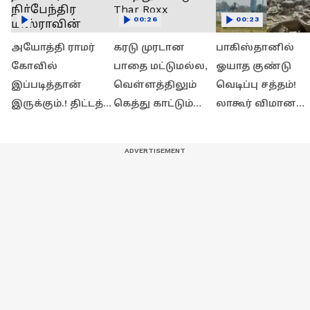
00:26
00:23
அயோத்தி ராமர்
கரடு முரடான
பாகிஸ்தானில்
கோவில்
பாதை மட்டுமல்ல,
ஓயாத குண்டு
இப்படித்தான்
வெள்ளத்திலும்
வெடிப்பு சத்தம்!
இருக்கும்.! திட்டத்
கெத்து காட்டும்
லாகூர் விமான
தலைவர்
Thar Roxx
நிலையம் அருகே
நிர்பேந்திர
பரபரப்பு
மிஸ்ராவின்
பிரத்யேக பேட்டி!