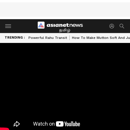
தமிழ்
TRENDING :
Powerful Rahu Transit
How To Make Mutton Soft And Ju