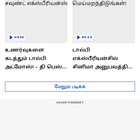
04:55
05:24
உணர்வுகளை
டால்பி
கடத்தும் டால்பி
எக்ஸ்பீரியன்சில்
அட்மோஸ்! - தி பெஸ்ட்
சினிமா அனுபவத்தில்
சவுண்ட்
மெய்மறந்திடுங்கள்!
எக்ஸ்பீரியன்ஸ்
மேலும் படிக்க