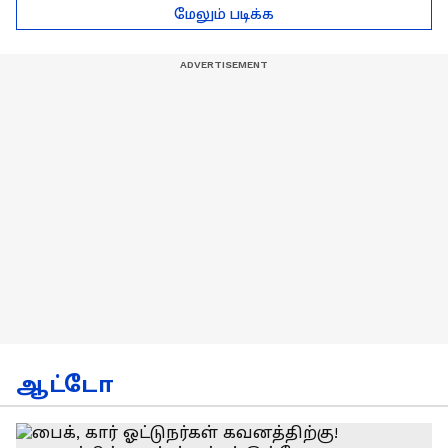
டெல்லி செல்லும் RCB
பயிற்சியாளர் பிரீத்தி
மேலும் படிக்க
அணி !
ரதி
ஆட்டோ