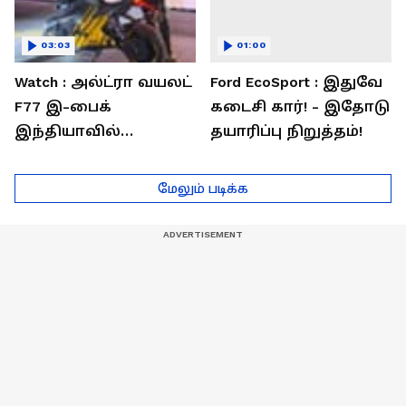
03:03
01:00
Watch : அல்ட்ரா வயலட்
Ford EcoSport : இதுவே
F77 இ-பைக்
கடைசி கார்! - இதோடு
இந்தியாவில்
தயாரிப்பு நிறுத்தம்!
அறிமுகம்! ஒரே
சார்ஜில் 307கி.மீ
மேலும் படிக்க
பயணம்!