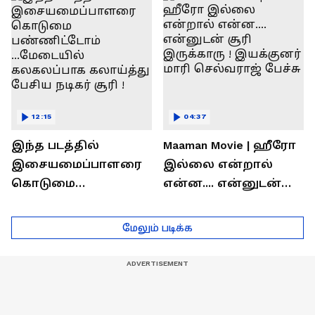
தெரியுமா?
லோகேஷ் கனகராஜ்
பேச்சு !
12:15
04:37
இந்த படத்தில்
Maaman Movie | ஹீரோ
இசையமைப்பாளரை
இல்லை என்றால்
கொடுமை
என்ன.... என்னுடன்
பண்ணிட்டோம்
சூரி இருக்காரு !
...மேடையில்
இயக்குனர் மாரி
மேலும் படிக்க
கலகலப்பாக
செல்வராஜ் பேச்சு
கலாய்த்து பேசிய
நடிகர் சூரி !