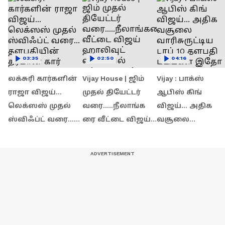
03:35
02:50
04:16
லக்சுரி கார்களின்
Vijay House | ஜிம்
Vijay : பாக்ஸ்
ராஜா விஜய்...
முதல் தியேட்டர்
ஆபிஸ் கிங்
லெக்ஸஸ் முதல்
வரை.....நீலாங்க
விஜய்... அதிக
ஸ்விஃப்ட் வரை...
ரை வீட்டை விஜய்
வசூலை
தளபதியின்
ஹாலிவுட்
வாரிசுருட்டிய டாப்
தரமான கார்
ஸ்டைலில் கட்டியது
10 தளபதி படங்கள
கலெக்‌ஷன் இதோ
ஏன்?
இதோ
!