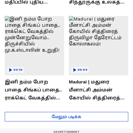
மதிப்பில் புதிய
சிந்தூருக்கு உலகத்
பணிகள்! தொடங்கி
தலைவர்கள் அளித்த
வைத்த அமைச்சர்
பதில் என்ன?
செந்தில் பாலாஜி !
03:10
05:04
இனி நம்ம போற
Madurai | மதுரை
பாதை சிங்கப் பாதை..
மீனாட்சி அம்மன்
ராக்கெட் வேகத்தில்
கோயில் சித்திரைத்
முன்னேறுவோம்..
திருவிழா தேரோட்டம்
திருச்சியில்
கோலாகலம்!
மேலும் படிக்க
மு.க.ஸ்டாலின் உறுதி!