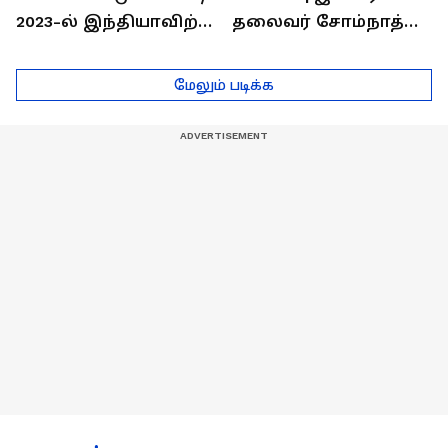
2023-ல் இந்தியாவிற்கு
தலைவர் சோம்நாத்
தங்கம் வென்ற
உடன் சிறப்பு
வீரர்களுடன்
நேர்காணல்! | Podcast
மேலும் படிக்க
நேர்காணல்!