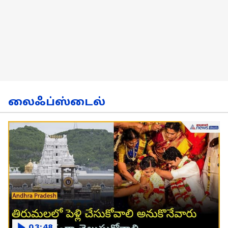
லைஃப்ஸ்டைல்
03:48