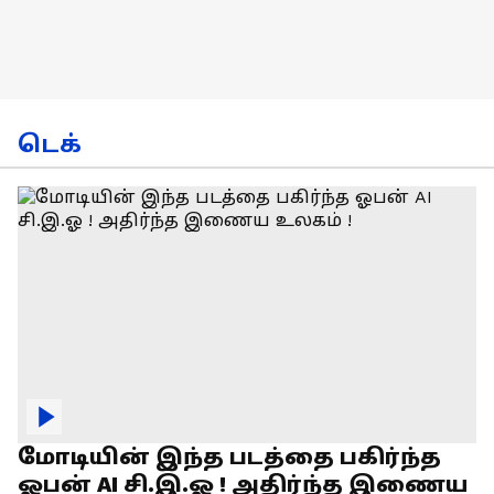
டெக்
மோடியின் இந்த படத்தை பகிர்ந்த
ஓபன் AI சி.இ.ஓ ! அதிர்ந்த இணைய