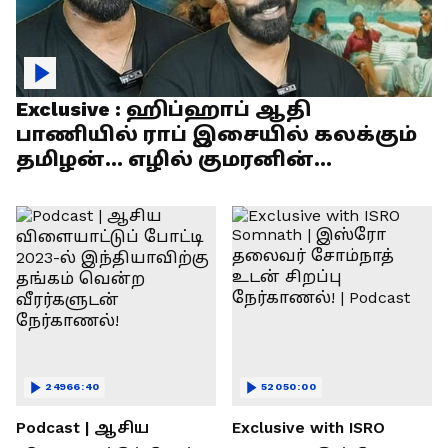
Exclusive : ஹிப்ஹாப் ஆதி
பாணியில் ராப் இசையில் கலக்கும்
தமிழன்... எழில் குமரனின்
எக்ஸ்குளூசிவ் நேர்காணல்
24966:40
52050:00
Podcast | ஆசிய
Exclusive with ISRO