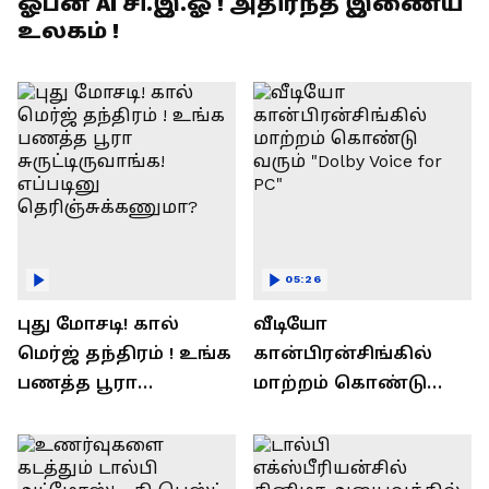
ஓபன் AI சி.இ.ஓ ! அதிர்ந்த இணைய
உலகம் !
05:26
புது மோசடி! கால்
வீடியோ
மெர்ஜ் தந்திரம் ! உங்க
கான்பிரன்சிங்கில்
பணத்த பூரா
மாற்றம் கொண்டு
சுருட்டிருவாங்க!
வரும் "Dolby Voice for
எப்படினு
PC"
தெரிஞ்சுக்கணுமா?