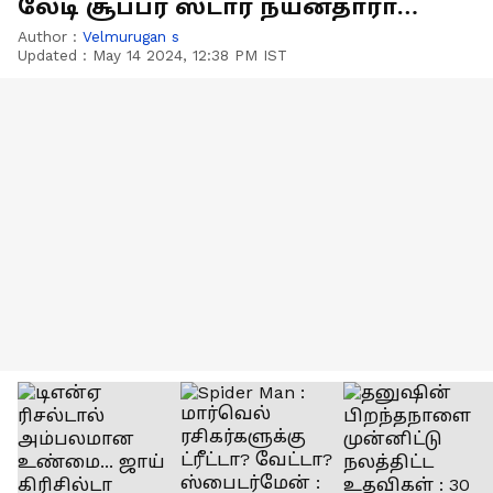
லேடி சூப்பர் ஸ்டார் நயன்தாரா
குமரியில் ஆன்மீக சுற்றுலா
Author :
Velmurugan s
Updated :
May 14 2024, 12:38 PM IST