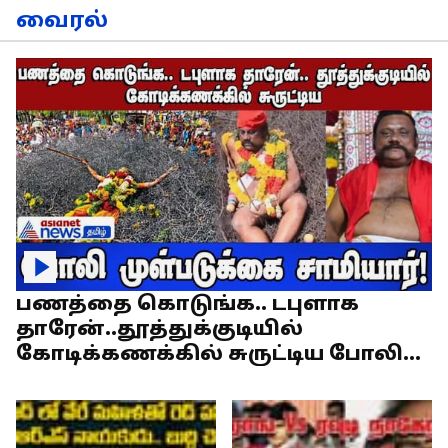
வைரல்
பணத்தை கொடுங்க.. டபுளாக
தாரேன்..தூத்துக்குடியில்
கோடிக்கணக்கில் சுருட்டிய போலி
முள்படுக்கை சாமியார்!