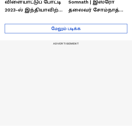
விளையாட்டுப் போட்டி
Somnath | இஸ்ரோ
2023-ல் இந்தியாவிற்கு
தலைவர் சோம்நாத்
தங்கம் வென்ற
உடன் சிறப்பு
வீரர்களுடன்
நேர்காணல்! | Podcast
மேலும் படிக்க
நேர்காணல்!