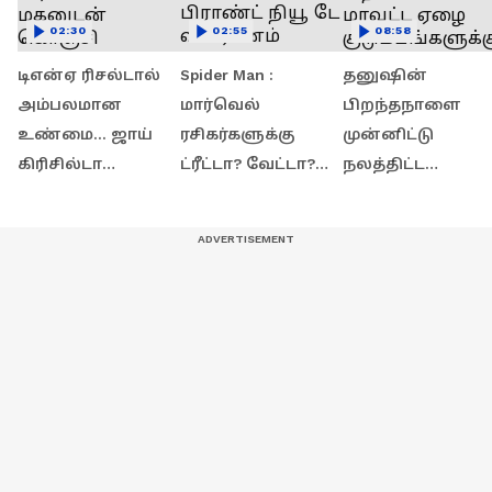
02:30
02:55
08:58
டிஎன்ஏ ரிசல்டால்
Spider Man :
தனுஷின்
அம்பலமான
மார்வெல்
பிறந்தநாளை
உண்மை... ஜாய்
ரசிகர்களுக்கு
முன்னிட்டு
கிரிசில்டா
ட்ரீட்டா? வேட்டா?
நலத்திட்ட
மகனுடன் கொஞ்சி
ஸ்பைடர்மேன் :
உதவிகள் : 30
விளையாடிய
பிராண்ட் நியூ டே
மாவட்ட ஏழை
மாதம்பட்டி
விமர்சனம்
குடும்பங்களுக்கு
ரங்கராஜ்...!
இலவச ஆட்டோ
வழங்கீடு