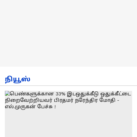
நியூஸ்