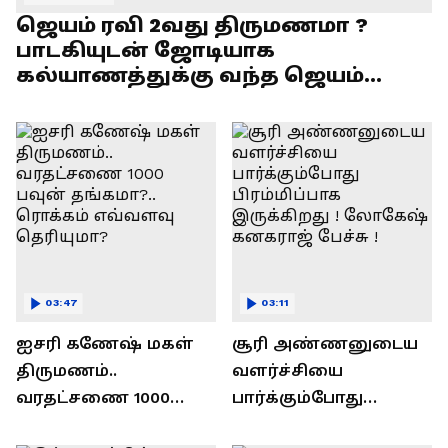
ஜெயம் ரவி 2வது திருமணமா ?
பாடகியுடன் ஜோடியாக
கல்யாணத்துக்கு வந்த ஜெயம்
ரவி!.....வைரல் வீடியோ !
03:47
03:11
ஐசரி கணேஷ் மகள்
சூரி அண்ணனுடைய
திருமணம்..
வளர்ச்சியை
வரதட்சணை 1000
பார்க்கும்போது
பவுன் தங்கமா?..
பிரம்மிப்பாக