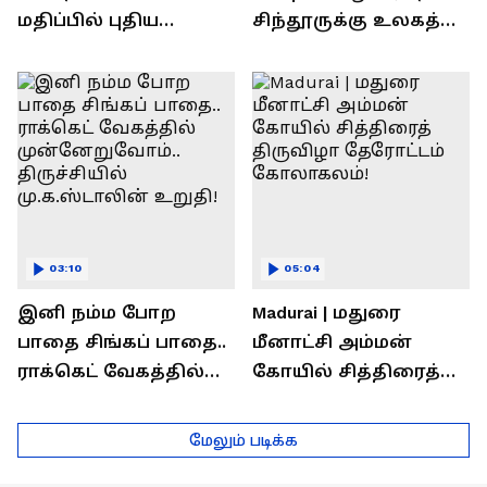
மதிப்பில் புதிய
சிந்தூருக்கு உலகத்
பணிகள்! தொடங்கி
தலைவர்கள் அளித்த
வைத்த அமைச்சர்
பதில் என்ன?
செந்தில் பாலாஜி !
03:10
05:04
இனி நம்ம போற
Madurai | மதுரை
பாதை சிங்கப் பாதை..
மீனாட்சி அம்மன்
ராக்கெட் வேகத்தில்
கோயில் சித்திரைத்
முன்னேறுவோம்..
திருவிழா தேரோட்டம்
திருச்சியில்
கோலாகலம்!
மேலும் படிக்க
மு.க.ஸ்டாலின் உறுதி!