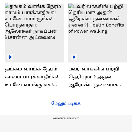
ராஜீவ் சந்தோஷம் !
Interview
தங்கம் வாங்க நேரம்
பவர் வாக்கிங் பற்றி
காலம் பார்க்காதீங்க!
தெரியுமா? அதன்
உடனே வாங்குங்க!
ஆரோக்ய நன்மைகள்
பொருளாதார
என்ன?| Health Benefits
ஆலோசகர் நாகப்பன்
of Power Walking
மேலும் படிக்க
சொன்ன அட்வைஸ்!