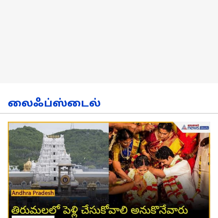
லைஃப்ஸ்டைல்