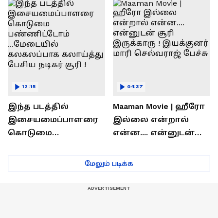
ரொக்கம் எவ்வளவு
இருக்கிறது !
தெரியுமா?
லோகேஷ் கனகராஜ்
பேச்சு !
12:15
04:37
இந்த படத்தில்
Maaman Movie | ஹீரோ
இசையமைப்பாளரை
இல்லை என்றால்
கொடுமை
என்ன.... என்னுடன்
பண்ணிட்டோம்
சூரி இருக்காரு !
...மேடையில்
இயக்குனர் மாரி
மேலும் படிக்க
கலகலப்பாக
செல்வராஜ் பேச்சு
கலாய்த்து பேசிய
நடிகர் சூரி !