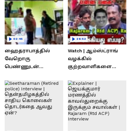
02:45
26:52
ஹைதராபாத்தில்
Watch | ஆம்ஸ்ட்ராங்
வேறொரு
வழக்கில்
பெண்ணுடன்
குற்றவாளிகளை
உல்லாசம்; பிஆர்எஸ்
நெருங்கிவிட்ட
தலைவரை மடக்கி
காவல்துறை? / Rajaram
பிடித்த மனைவி
Rtd ACP Interview