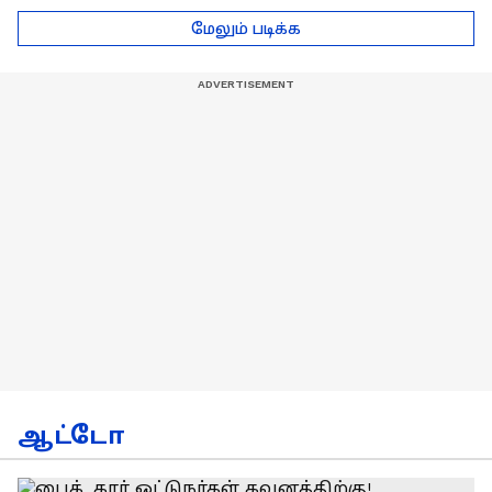
டெல்லி செல்லும் RCB
பயிற்சியாளர் பிரீத்தி
மேலும் படிக்க
அணி !
ரதி
ஆட்டோ