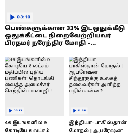
03:10
பெண்களுக்கான 33% இடஒதுக்கீடு
ஒதுக்கீட்டை நிறைவேற்றியவர்
பிரதமர் நரேந்திர மோதி -
எல்.முருகன் பேச்சு !
03:13
11:58
46 இடங்களில் 9
இந்தியா-பாகிஸ்தான்
கோடியே 6 லட்சம்
மோதல் | ஆபரேஷன்