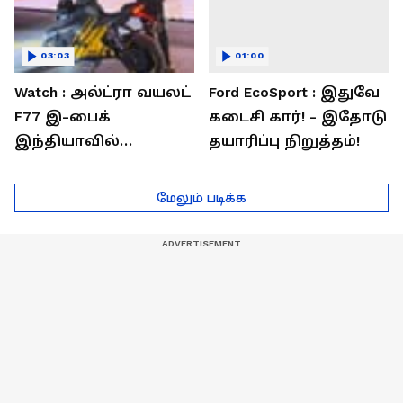
03:03
01:00
Watch : அல்ட்ரா வயலட்
Ford EcoSport : இதுவே
F77 இ-பைக்
கடைசி கார்! - இதோடு
இந்தியாவில்
தயாரிப்பு நிறுத்தம்!
அறிமுகம்! ஒரே
சார்ஜில் 307கி.மீ
மேலும் படிக்க
பயணம்!