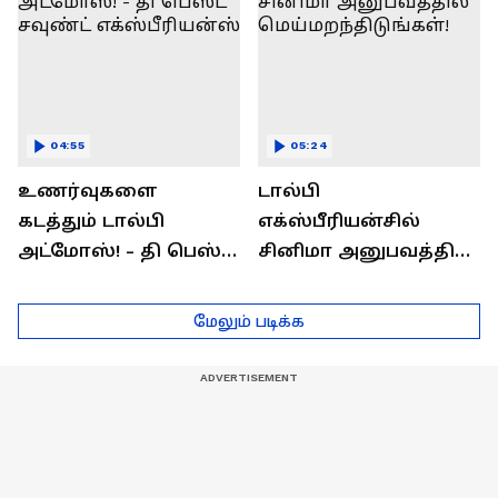
04:55
05:24
உணர்வுகளை
டால்பி
கடத்தும் டால்பி
எக்ஸ்பீரியன்சில்
அட்மோஸ்! - தி பெஸ்ட்
சினிமா அனுபவத்தில்
சவுண்ட்
மெய்மறந்திடுங்கள்!
எக்ஸ்பீரியன்ஸ்
மேலும் படிக்க