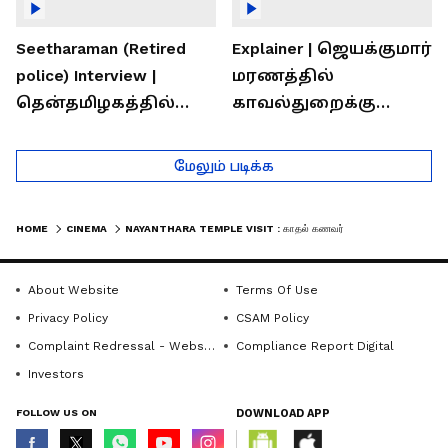
Seetharaman (Retired
Explainer | ஜெயக்குமார்
police) Interview |
மரணத்தில்
தென்தமிழகத்தில்
காவல்துறைக்கு
சாதிய கொலைகள்
இருக்கும் சவால்கள் |
தொடர்கதை ஆவது
Rajaram (Rtd ACP)
மேலும் படிக்க
ஏன்?
Interview
HOME
CINEMA
NAYANTHARA TEMPLE VISIT : காதல் கணவர் விக்னேஷ் சிவனுடன் லேடி சூப்பர் ஸ்டார் நயன்தாரா குமரியில் ஆன்மீக சுற்றுலா
About Website
Terms Of Use
Privacy Policy
CSAM Policy
Complaint Redressal - Website
Compliance Report Digital
Investors
FOLLOW US ON
DOWNLOAD APP