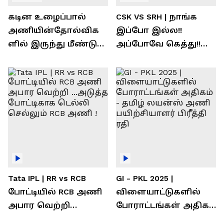
கடின உழைப்பால்
CSK VS SRH | நாங்க
அணியின்தோல்விக
இப்போ இல்ல!!
ளில் இருந்து மீண்டு
அப்போவே கெத்து!!
வெற்றி கண்டது-
கொண்டாடிய
தமிழ் லைன்ஸ்
சிஎஸ்கே ரசிகர்கள்
கேப்டன் சுமன்குர்ஜார்
Tata IPL | RR vs RCB
GI - PKL 2025 |
போட்டியில் RCB அணி
விளையாட்டுகளில்
அபார வெற்றி
போராட்டங்கள் அதிகம்
...அடுத்த போட்டிகாக
- தமிழ் லயன்ஸ் அணி