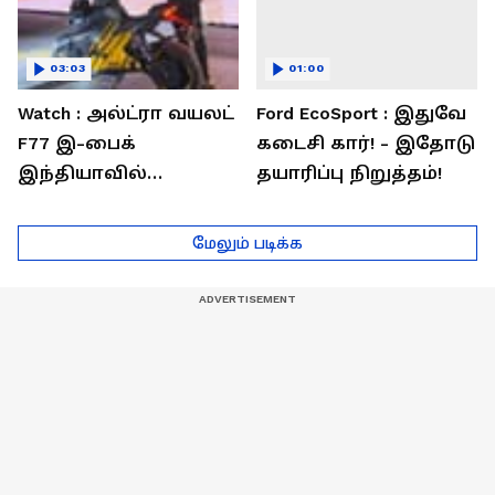
03:03
01:00
Watch : அல்ட்ரா வயலட்
Ford EcoSport : இதுவே
F77 இ-பைக்
கடைசி கார்! - இதோடு
இந்தியாவில்
தயாரிப்பு நிறுத்தம்!
அறிமுகம்! ஒரே
சார்ஜில் 307கி.மீ
மேலும் படிக்க
பயணம்!