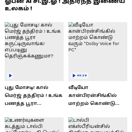
ஓபன் AI சி.இ.ஓ ! அதிர்ந்த இணைய
உலகம் !
05:26
புது மோசடி! கால்
வீடியோ
மெர்ஜ் தந்திரம் ! உங்க
கான்பிரன்சிங்கில்
பணத்த பூரா
மாற்றம் கொண்டு
சுருட்டிருவாங்க!
வரும் "Dolby Voice for
எப்படினு
PC"
தெரிஞ்சுக்கணுமா?