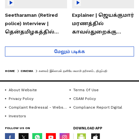
Seetharaman (Retired
Explainer | ஜெயக்குமார்
police) Interview |
மரணத்தில்
தென்தமிழகத்தில்
காவல்துறைக்கு
சாதிய கொலைகள்
இருக்கும் சவால்கள் |
தொடர்கதை ஆவது
Rajaram (Rtd ACP)
மேலும் படிக்க
ஏன்?
Interview
HOME
CINEMA
கணவர் இல்லாமல் தனியே சுவாமி தரிசனம்.. திருப்பதி சென்று வந்த ஹன்சிகா மோத்வானி - VIRAL VIDEO!
About Website
Terms Of Use
Privacy Policy
CSAM Policy
Complaint Redressal - Website
Compliance Report Digital
Investors
FOLLOW US ON
DOWNLOAD APP