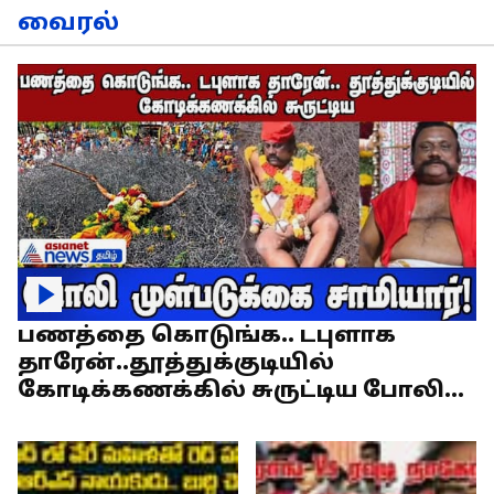
வைரல்
பணத்தை கொடுங்க.. டபுளாக
தாரேன்..தூத்துக்குடியில்
கோடிக்கணக்கில் சுருட்டிய போலி
முள்படுக்கை சாமியார்!