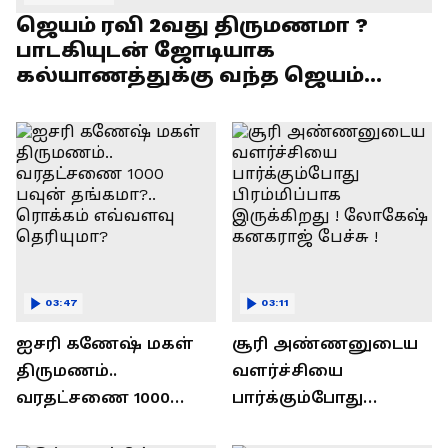
ஜெயம் ரவி 2வது திருமணமா ?
பாடகியுடன் ஜோடியாக
கல்யாணத்துக்கு வந்த ஜெயம்
ரவி!.....வைரல் வீடியோ !
03:47
03:11
ஐசரி கணேஷ் மகள்
சூரி அண்ணனுடைய
திருமணம்..
வளர்ச்சியை
வரதட்சணை 1000
பார்க்கும்போது
பவுன் தங்கமா?..
பிரம்மிப்பாக