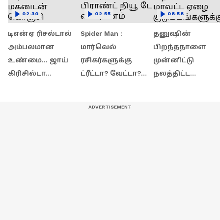
02:30
02:55
08:58
டிஎன்ஏ ரிசல்டால்
Spider Man :
தனுஷின்
அம்பலமான
மார்வெல்
பிறந்தநாளை
உண்மை... ஜாய்
ரசிகர்களுக்கு
முன்னிட்டு
கிரிசில்டா
ட்ரீட்டா? வேட்டா?
நலத்திட்ட
மகனுடன் கொஞ்சி
ஸ்பைடர்மேன் :
உதவிகள் : 30
விளையாடிய
பிராண்ட் நியூ டே
மாவட்ட ஏழை
மாதம்பட்டி
விமர்சனம்
குடும்பங்களுக்கு
ரங்கராஜ்...!
இலவச ஆட்டோ
வழங்கீடு