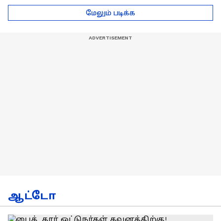
டெல்லி செல்லும் RCB
பயிற்சியாளர் பிரீத்தி
மேலும் படிக்க
அணி !
ரதி
ஆட்டோ