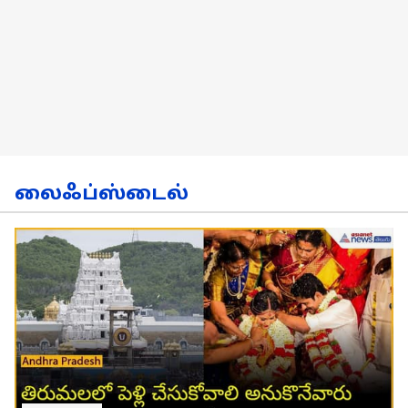
லைஃப்ஸ்டைல்