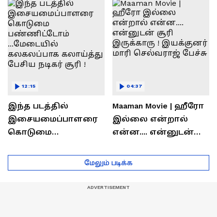
ரொக்கம் எவ்வளவு
இருக்கிறது !
தெரியுமா?
லோகேஷ் கனகராஜ்
பேச்சு !
12:15
04:37
இந்த படத்தில்
Maaman Movie | ஹீரோ
இசையமைப்பாளரை
இல்லை என்றால்
கொடுமை
என்ன.... என்னுடன்
பண்ணிட்டோம்
சூரி இருக்காரு !
...மேடையில்
இயக்குனர் மாரி
மேலும் படிக்க
கலகலப்பாக
செல்வராஜ் பேச்சு
கலாய்த்து பேசிய
நடிகர் சூரி !