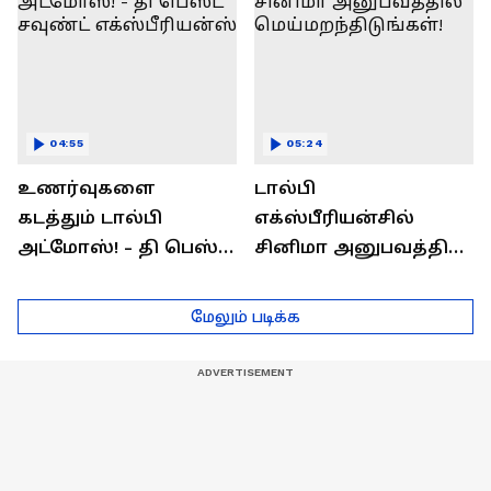
04:55
05:24
உணர்வுகளை
டால்பி
கடத்தும் டால்பி
எக்ஸ்பீரியன்சில்
அட்மோஸ்! - தி பெஸ்ட்
சினிமா அனுபவத்தில்
சவுண்ட்
மெய்மறந்திடுங்கள்!
எக்ஸ்பீரியன்ஸ்
மேலும் படிக்க