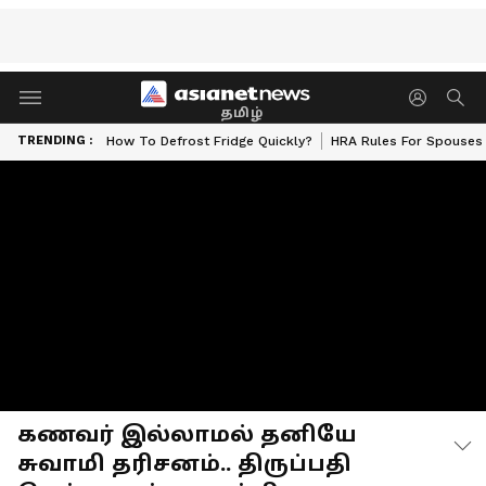
தமிழ்
TRENDING :
How To Defrost Fridge Quickly?
HRA Rules For Spouses
கணவர் இல்லாமல் தனியே
சுவாமி தரிசனம்.. திருப்பதி