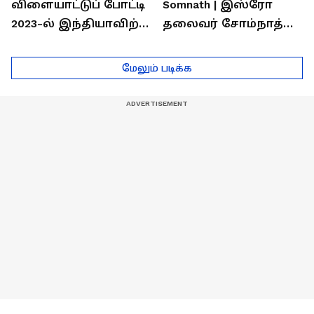
விளையாட்டுப் போட்டி
Somnath | இஸ்ரோ
2023-ல் இந்தியாவிற்கு
தலைவர் சோம்நாத்
தங்கம் வென்ற
உடன் சிறப்பு
வீரர்களுடன்
நேர்காணல்! | Podcast
மேலும் படிக்க
நேர்காணல்!