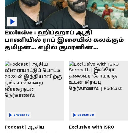
Exclusive : ஹிப்ஹாப் ஆதி
பாணியில் ராப் இசையில் கலக்கும்
தமிழன்... எழில் குமரனின்
எக்ஸ்குளூசிவ் நேர்காணல்
24966:40
52050:00
Podcast | ஆசிய
Exclusive with ISRO