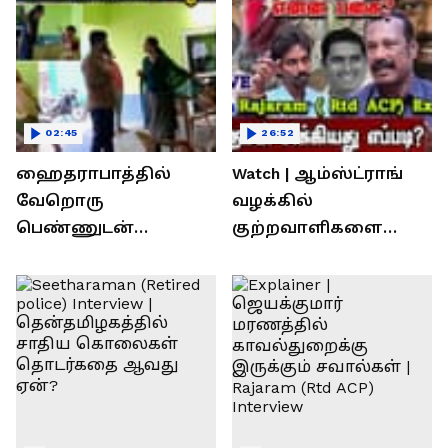
02:45
26:52
ஹைதராபாத்தில்
Watch | ஆம்ஸ்ட்ராங்
வேறொரு
வழக்கில்
பெண்ணுடன்
குற்றவாளிகளை
உல்லாசம்; பிஆர்எஸ்
நெருங்கிவிட்ட
தலைவரை மடக்கி
காவல்துறை? / Rajaram
பிடித்த மனைவி
Rtd ACP Interview