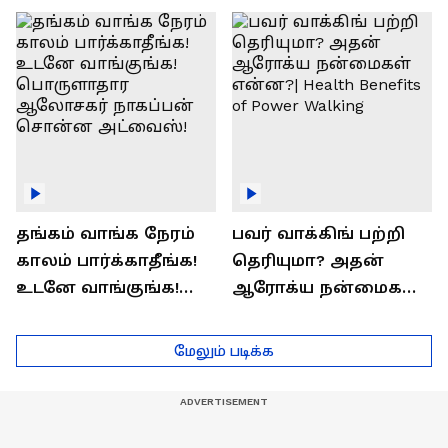
ராஜீவ் சந்தோஷம் !
Interview
தங்கம் வாங்க நேரம்
பவர் வாக்கிங் பற்றி
காலம் பார்க்காதீங்க!
தெரியுமா? அதன்
உடனே வாங்குங்க!
ஆரோக்ய நன்மைகள்
பொருளாதார
என்ன?| Health Benefits
ஆலோசகர் நாகப்பன்
of Power Walking
மேலும் படிக்க
சொன்ன அட்வைஸ்!