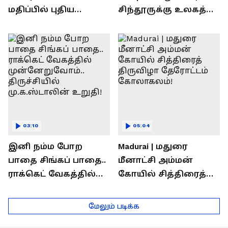
மதிப்பில் புதிய
சிந்தூருக்கு உலகத்
பணிகள்! தொடங்கி
தலைவர்கள் அளித்த
வைத்த அமைச்சர்
பதில் என்ன?
செந்தில் பாலாஜி !
03:10
05:04
இனி நம்ம போற
Madurai | மதுரை
பாதை சிங்கப் பாதை..
மீனாட்சி அம்மன்
ராக்கெட் வேகத்தில்
கோயில் சித்திரைத்
முன்னேறுவோம்..
திருவிழா தேரோட்டம்
திருச்சியில்
கோலாகலம்!
மேலும் படிக்க
மு.க.ஸ்டாலின் உறுதி!