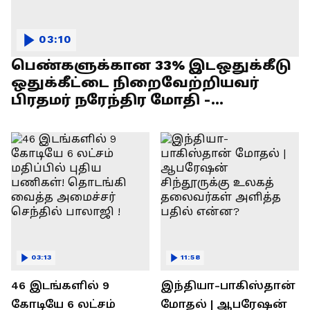
03:10
பெண்களுக்கான 33% இடஒதுக்கீடு
ஒதுக்கீட்டை நிறைவேற்றியவர்
பிரதமர் நரேந்திர மோதி -
எல்.முருகன் பேச்சு !
03:13
11:58
46 இடங்களில் 9
இந்தியா-பாகிஸ்தான்
கோடியே 6 லட்சம்
மோதல் | ஆபரேஷன்