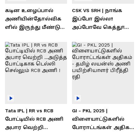
கடின உழைப்பால்
CSK VS SRH | நாங்க
அணியின்தோல்விக
இப்போ இல்ல!!
ளில் இருந்து மீண்டு
அப்போவே கெத்து!!
வெற்றி கண்டது-
கொண்டாடிய
தமிழ் லைன்ஸ்
சிஎஸ்கே ரசிகர்கள்
கேப்டன் சுமன்குர்ஜார்
Tata IPL | RR vs RCB
GI - PKL 2025 |
போட்டியில் RCB அணி
விளையாட்டுகளில்
அபார வெற்றி
போராட்டங்கள் அதிகம்
...அடுத்த போட்டிகாக
- தமிழ் லயன்ஸ் அணி