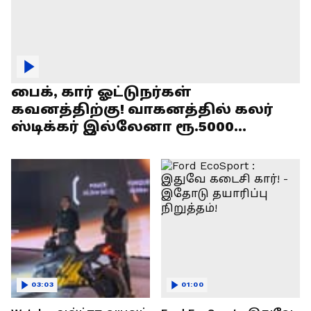
பைக், கார் ஓட்டுநர்கள்
கவனத்திற்கு! வாகனத்தில் கலர்
ஸ்டிக்கர் இல்லேனா ரூ.5000
அபராதம் !
03:03
01:00