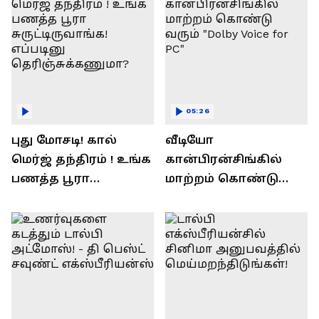
05:26
புது மோசடி! கால்
வீடியோ
மெர்ஜ் தந்திரம் ! உங்க
கான்பிரன்சிங்கில்
பணத்த பூரா
மாற்றம் கொண்டு
சுருட்டிருவாங்க!
வரும் "Dolby Voice for
எப்படினு
PC"
தெரிஞ்சுக்கணுமா?