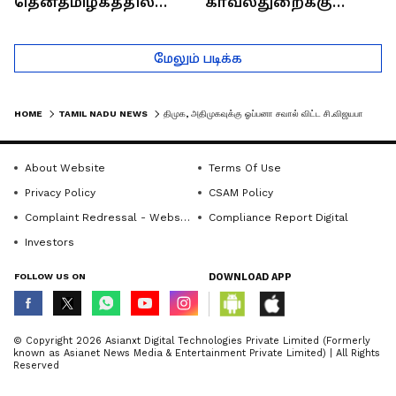
தென்தமிழகத்தில்
காவல்துறைக்கு
சாதிய கொலைகள்
இருக்கும் சவால்கள் |
தொடர்கதை ஆவது
Rajaram (Rtd ACP)
மேலும் படிக்க
ஏன்?
Interview
HOME
TAMIL NADU NEWS
திமுக, அதிமுகவுக்கு ஓப்பனா சவால் விட்ட சி.விஜயபாஸ்கர்! மிரட்டல் பேச்சு!
About Website
Terms Of Use
Privacy Policy
CSAM Policy
Complaint Redressal - Website
Compliance Report Digital
Investors
FOLLOW US ON
DOWNLOAD APP
© Copyright 2026 Asianxt Digital Technologies Private Limited (Formerly
known as Asianet News Media & Entertainment Private Limited) | All Rights
Reserved