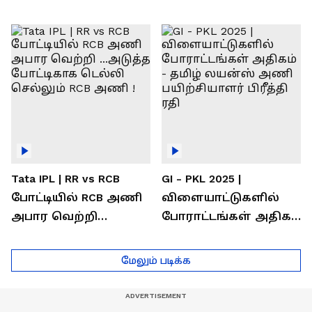
வெற்றி கண்டது-
கொண்டாடிய
தமிழ் லைன்ஸ்
சிஎஸ்கே ரசிகர்கள்
கேப்டன் சுமன்குர்ஜார்
Tata IPL | RR vs RCB
GI - PKL 2025 |
போட்டியில் RCB அணி
விளையாட்டுகளில்
அபார வெற்றி
போராட்டங்கள் அதிகம்
...அடுத்த போட்டிகாக
- தமிழ் லயன்ஸ் அணி
டெல்லி செல்லும் RCB
பயிற்சியாளர் பிரீத்தி
மேலும் படிக்க
அணி !
ரதி