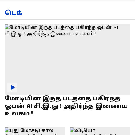
டெக்
மோடியின் இந்த படத்தை பகிர்ந்த
ஓபன் AI சி.இ.ஓ ! அதிர்ந்த இணைய
உலகம் !