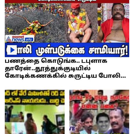
பணத்தை கொடுங்க.. டபுளாக
தாரேன்..தூத்துக்குடியில்
கோடிக்கணக்கில் சுருட்டிய போலி
முள்படுக்கை சாமியார்!