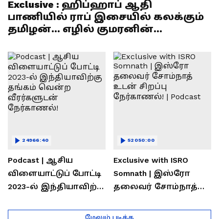
Exclusive : ஹிப்ஹாப் ஆதி
பாணியில் ராப் இசையில் கலக்கும்
தமிழன்... எழில் குமரனின்
எக்ஸ்குளூசிவ் நேர்காணல்
24966:40
52050:00
Podcast | ஆசிய
Exclusive with ISRO
விளையாட்டுப் போட்டி
Somnath | இஸ்ரோ
2023-ல் இந்தியாவிற்கு
தலைவர் சோம்நாத்
தங்கம் வென்ற
உடன் சிறப்பு
வீரர்களுடன்
நேர்காணல்! | Podcast
மேலும் படிக்க