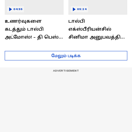
04:55
05:24
உணர்வுகளை
டால்பி
கடத்தும் டால்பி
எக்ஸ்பீரியன்சில்
அட்மோஸ்! - தி பெஸ்ட்
சினிமா அனுபவத்தில்
சவுண்ட்
மெய்மறந்திடுங்கள்!
எக்ஸ்பீரியன்ஸ்
மேலும் படிக்க