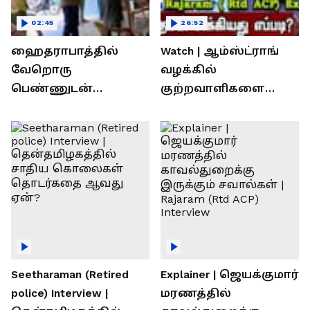
02:45
26:52
ஹைதராபாத்தில்
Watch | ஆம்ஸ்ட்ராங்
வேறொரு
வழக்கில்
பெண்ணுடன்
குற்றவாளிகளை
உல்லாசம்; பிஆர்எஸ்
நெருங்கிவிட்ட
தலைவரை மடக்கி
காவல்துறை? / Rajaram
பிடித்த மனைவி
Rtd ACP Interview
Seetharaman (Retired
Explainer | ஜெயக்குமார்
police) Interview |
மரணத்தில்