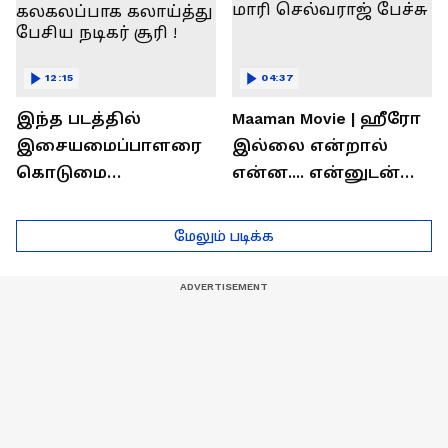
12:15
04:37
இந்த படத்தில்
Maaman Movie | ஹீரோ
இசையமைப்பாளரை
இல்லை என்றால்
கொடுமை
என்ன.... என்னுடன்
பண்ணிட்டோம்
சூரி இருக்காரு !
...மேடையில்
இயக்குனர் மாரி
மேலும் படிக்க
கலகலப்பாக
செல்வராஜ் பேச்சு
கலாய்த்து பேசிய
நடிகர் சூரி !