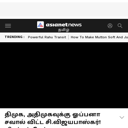
தமிழ்
TRENDING :
Powerful Rahu Transit
How To Make Mutton Soft And Ju
திமுக, அதிமுகவுக்கு ஓப்பனா
சவால் விட்ட சி.விஜயபாஸ்கர்!