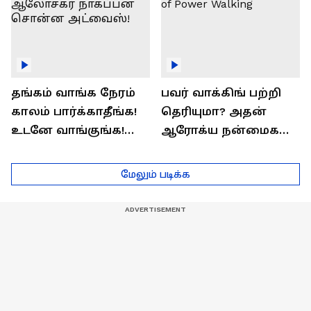
தங்கம் வாங்க நேரம்
பவர் வாக்கிங் பற்றி
காலம் பார்க்காதீங்க!
தெரியுமா? அதன்
உடனே வாங்குங்க!
ஆரோக்ய நன்மைகள்
பொருளாதார
என்ன?| Health Benefits
ஆலோசகர் நாகப்பன்
of Power Walking
மேலும் படிக்க
சொன்ன அட்வைஸ்!