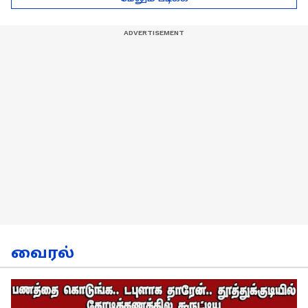
நேர்காணல்!
வைரல்