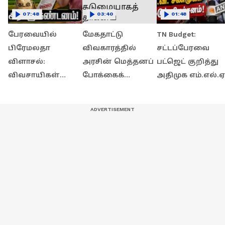
07:48
03:40
01:48
பேரவையில்
மேகதாட்டு
TN Budget:
பிரேமலதா
விவகாரத்தில்
சட்டப்பேரவை
விளாசல்:
அரசின் மெத்தனப்
பட்ஜெட் குறித்து
விவசாயிகள்
போக்கைக்
அதிமுக எம்.எல்.ஏ
கடனை தள்ளுபடி
கடுமையாகத்
சி.வி. சண்முகம்
செய்யாத அரசுக்கு
தாக்கிய
கடுமையான
கண்டனம்!
பிரேமலதா
விமர்சனம்!
விஜயகாந்த் !