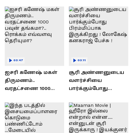
ரவி!.....வைரல் வீடியோ !
03:47
03:11
ஐசரி கணேஷ் மகள்
சூரி அண்ணனுடைய
திருமணம்..
வளர்ச்சியை
வரதட்சணை 1000
பார்க்கும்போது
பவுன் தங்கமா?..
பிரம்மிப்பாக
ரொக்கம் எவ்வளவு
இருக்கிறது !
தெரியுமா?
லோகேஷ் கனகராஜ்
பேச்சு !