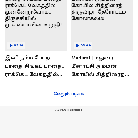
03:10
05:04
இனி நம்ம போற
Madurai | மதுரை
பாதை சிங்கப் பாதை..
மீனாட்சி அம்மன்
ராக்கெட் வேகத்தில்
கோயில் சித்திரைத்
முன்னேறுவோம்..
திருவிழா தேரோட்டம்
திருச்சியில்
கோலாகலம்!
மேலும் படிக்க
மு.க.ஸ்டாலின் உறுதி!