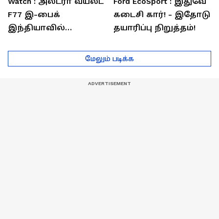
Watch : அல்ட்ரா வயலட்
Ford EcoSport : இதுவே
F77 இ-பைக்
கடைசி கார்! - இதோடு
இந்தியாவில்
தயாரிப்பு நிறுத்தம்!
அறிமுகம்! ஒரே
சார்ஜில் 307கி.மீ
மேலும் படிக்க
பயணம்!