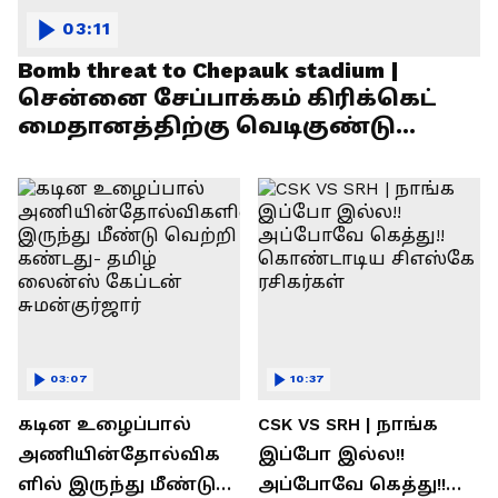
03:11
Bomb threat to Chepauk stadium |
சென்னை சேப்பாக்கம் கிரிக்கெட்
மைதானத்திற்கு வெடிகுண்டு
மிரட்டல்!
03:07
10:37
கடின உழைப்பால்
CSK VS SRH | நாங்க
அணியின்தோல்விக
இப்போ இல்ல!!
ளில் இருந்து மீண்டு
அப்போவே கெத்து!!