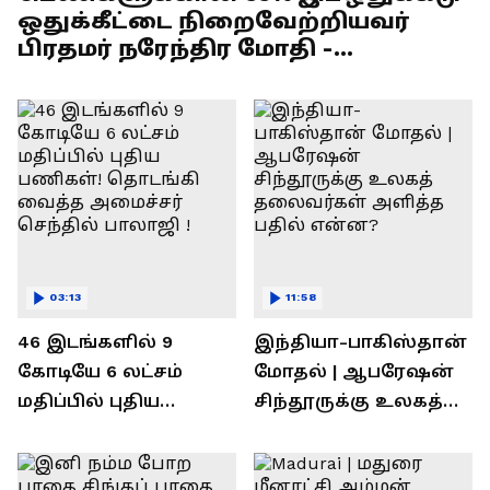
ஒதுக்கீட்டை நிறைவேற்றியவர்
பிரதமர் நரேந்திர மோதி -
எல்.முருகன் பேச்சு !
03:13
11:58
46 இடங்களில் 9
இந்தியா-பாகிஸ்தான்
கோடியே 6 லட்சம்
மோதல் | ஆபரேஷன்
மதிப்பில் புதிய
சிந்தூருக்கு உலகத்
பணிகள்! தொடங்கி
தலைவர்கள் அளித்த
வைத்த அமைச்சர்
பதில் என்ன?
செந்தில் பாலாஜி !