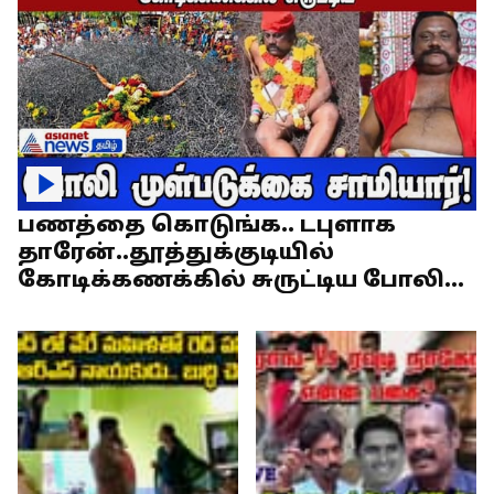
பணத்தை கொடுங்க.. டபுளாக
தாரேன்..தூத்துக்குடியில்
கோடிக்கணக்கில் சுருட்டிய போலி
முள்படுக்கை சாமியார்!