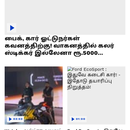
பைக், கார் ஓட்டுநர்கள்
கவனத்திற்கு! வாகனத்தில் கலர்
ஸ்டிக்கர் இல்லேனா ரூ.5000
அபராதம் !
03:03
01:00