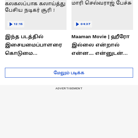
12:15
04:37
இந்த படத்தில்
Maaman Movie | ஹீரோ
இசையமைப்பாளரை
இல்லை என்றால்
கொடுமை
என்ன.... என்னுடன்
பண்ணிட்டோம்
சூரி இருக்காரு !
...மேடையில்
இயக்குனர் மாரி
மேலும் படிக்க
கலகலப்பாக
செல்வராஜ் பேச்சு
கலாய்த்து பேசிய
நடிகர் சூரி !