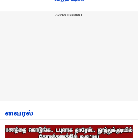
நேர்காணல்!
வைரல்