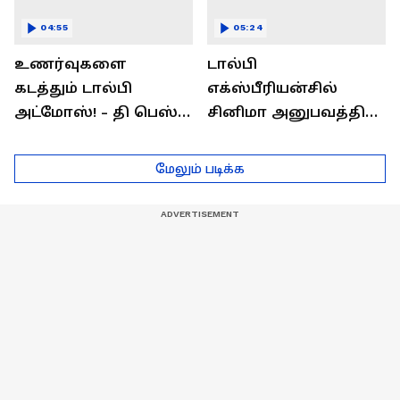
04:55
05:24
உணர்வுகளை
டால்பி
கடத்தும் டால்பி
எக்ஸ்பீரியன்சில்
அட்மோஸ்! - தி பெஸ்ட்
சினிமா அனுபவத்தில்
சவுண்ட்
மெய்மறந்திடுங்கள்!
எக்ஸ்பீரியன்ஸ்
மேலும் படிக்க