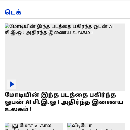
டெக்
மோடியின் இந்த படத்தை பகிர்ந்த
ஓபன் AI சி.இ.ஓ ! அதிர்ந்த இணைய
உலகம் !