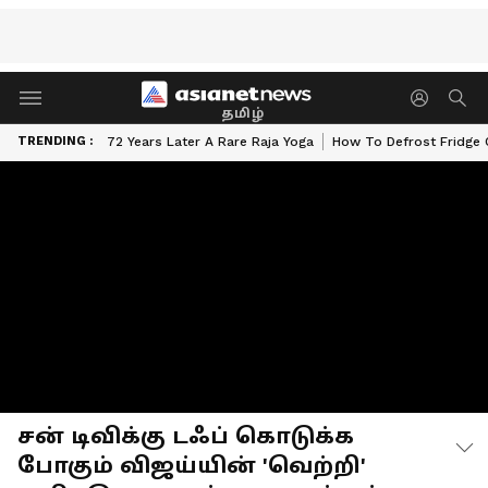
தமிழ்
TRENDING :
72 Years Later A Rare Raja Yoga
How To Defrost Fridge 
சன் டிவிக்கு டஃப் கொடுக்க
போகும் விஜய்யின் 'வெற்றி'