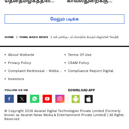
தென்தமிழகத்தில்
காவல்துறைக்கு
சாதிய கொலைகள்
இருக்கும் சவால்கள் |
தொடர்கதை ஆவது
Rajaram (Rtd ACP)
மேலும் படிக்க
ஏன்?
Interview
HOME
TAMIL NADU NEWS
சன் டிவிக்கு டஃப் கொடுக்க போகும் விஜய்யின் 'வெற்றி' டிவி.. இணையத்தை கலக்கும் லோகோவின் அதிரடி பின்னணி
About Website
Terms Of Use
Privacy Policy
CSAM Policy
Complaint Redressal - Website
Compliance Report Digital
Investors
FOLLOW US ON
DOWNLOAD APP
© Copyright 2026 Asianxt Digital Technologies Private Limited (Formerly
known as Asianet News Media & Entertainment Private Limited) | All Rights
Reserved