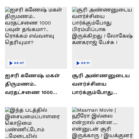
ரவி!.....வைரல் வீடியோ !
03:47
03:11
ஐசரி கணேஷ் மகள்
சூரி அண்ணனுடைய
திருமணம்..
வளர்ச்சியை
வரதட்சணை 1000
பார்க்கும்போது
பவுன் தங்கமா?..
பிரம்மிப்பாக
ரொக்கம் எவ்வளவு
இருக்கிறது !
தெரியுமா?
லோகேஷ் கனகராஜ்
பேச்சு !