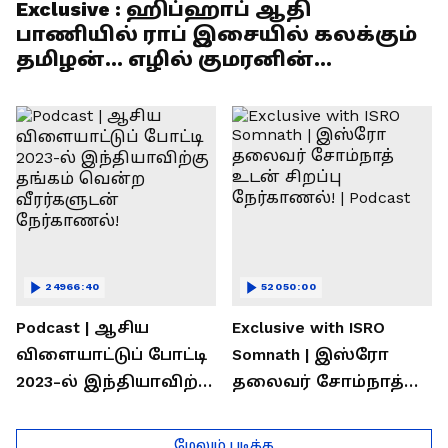
Exclusive : ஹிப்ஹாப் ஆதி
பாணியில் ராப் இசையில் கலக்கும்
தமிழன்... எழில் குமரனின்
எக்ஸ்குளூசிவ் நேர்காணல்
24966:40
52050:00
Podcast | ஆசிய
Exclusive with ISRO
விளையாட்டுப் போட்டி
Somnath | இஸ்ரோ
2023-ல் இந்தியாவிற்கு
தலைவர் சோம்நாத்
தங்கம் வென்ற
உடன் சிறப்பு
வீரர்களுடன்
நேர்காணல்! | Podcast
மேலும் படிக்க