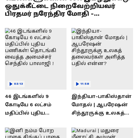
ஒதுக்கீட்டை நிறைவேற்றியவர்
பிரதமர் நரேந்திர மோதி -
எல்.முருகன் பேச்சு !
03:13
11:58
46 இடங்களில் 9
இந்தியா-பாகிஸ்தான்
கோடியே 6 லட்சம்
மோதல் | ஆபரேஷன்
மதிப்பில் புதிய
சிந்தூருக்கு உலகத்
பணிகள்! தொடங்கி
தலைவர்கள் அளித்த
வைத்த அமைச்சர்
பதில் என்ன?
செந்தில் பாலாஜி !