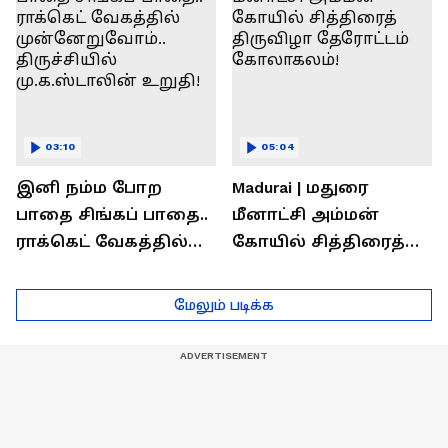
03:10
05:04
இனி நம்ம போற
Madurai | மதுரை
பாதை சிங்கப் பாதை..
மீனாட்சி அம்மன்
ராக்கெட் வேகத்தில்
கோயில் சித்திரைத்
முன்னேறுவோம்..
திருவிழா தேரோட்டம்
திருச்சியில்
கோலாகலம்!
மேலும் படிக்க
மு.க.ஸ்டாலின் உறுதி!