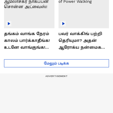
தங்கம் வாங்க நேரம்
பவர் வாக்கிங் பற்றி
காலம் பார்க்காதீங்க!
தெரியுமா? அதன்
உடனே வாங்குங்க!
ஆரோக்ய நன்மைகள்
பொருளாதார
என்ன?| Health Benefits
ஆலோசகர் நாகப்பன்
of Power Walking
மேலும் படிக்க
சொன்ன அட்வைஸ்!