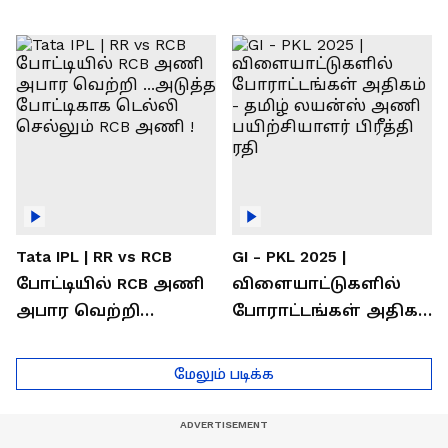
வெற்றி கண்டது-
கொண்டாடிய
தமிழ் லைன்ஸ்
சிஎஸ்கே ரசிகர்கள்
கேப்டன் சுமன்குர்ஜார்
Tata IPL | RR vs RCB
GI - PKL 2025 |
போட்டியில் RCB அணி
விளையாட்டுகளில்
அபார வெற்றி
போராட்டங்கள் அதிகம்
...அடுத்த போட்டிகாக
- தமிழ் லயன்ஸ் அணி
டெல்லி செல்லும் RCB
பயிற்சியாளர் பிரீத்தி
மேலும் படிக்க
அணி !
ரதி