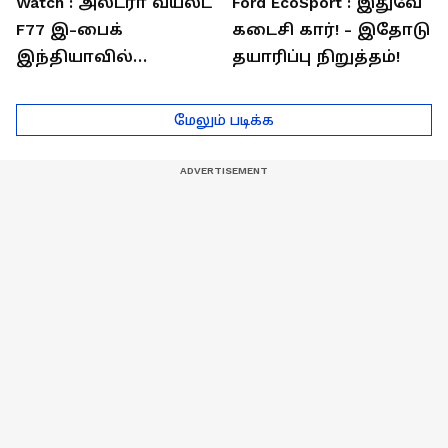
Watch : அல்ட்ரா வயலட்
Ford EcoSport : இதுவே
F77 இ-பைக்
கடைசி கார்! - இதோடு
இந்தியாவில்
தயாரிப்பு நிறுத்தம்!
அறிமுகம்! ஒரே
சார்ஜில் 307கி.மீ
மேலும் படிக்க
பயணம்!