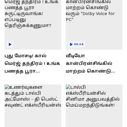
05:26
புது மோசடி! கால்
வீடியோ
மெர்ஜ் தந்திரம் ! உங்க
கான்பிரன்சிங்கில்
பணத்த பூரா
மாற்றம் கொண்டு
சுருட்டிருவாங்க!
வரும் "Dolby Voice for
எப்படினு
PC"
தெரிஞ்சுக்கணுமா?