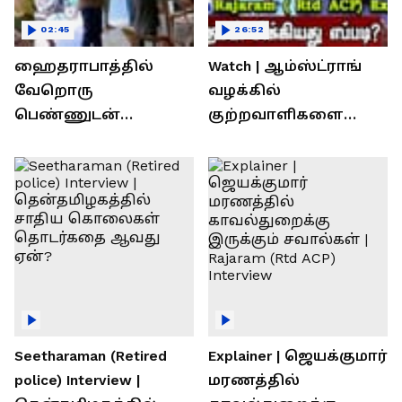
02:45
26:52
ஹைதராபாத்தில்
Watch | ஆம்ஸ்ட்ராங்
வேறொரு
வழக்கில்
பெண்ணுடன்
குற்றவாளிகளை
உல்லாசம்; பிஆர்எஸ்
நெருங்கிவிட்ட
தலைவரை மடக்கி
காவல்துறை? / Rajaram
பிடித்த மனைவி
Rtd ACP Interview
Seetharaman (Retired
Explainer | ஜெயக்குமார்
police) Interview |
மரணத்தில்