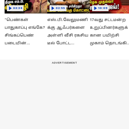
03:34
02:55
10:09
"பெண்கள்
எஸ்.பி.வேலுமணி
17வது சட்டமன்ற
பாதுகாப்பு எங்கே?
க்கு ஆஃபர்களை
உறுப்பினர்களுக்
சிங்கப்பெண்
அள்ளி வீசி ரகசிய
கான பயிற்சி
படையின்
டீல் போட்ட
முகாம் தொடங்கி
அதிகாரம் என்ன?
ஸ்டாலின்.!
வைத்தார் தமிழக
M.P. கனிமொழி
மொத்தமாக சரியும்
முதல்வர் ஜோசப்
விமர்சனம்
கொங்கு
விஜய்!
கோட்டை?!