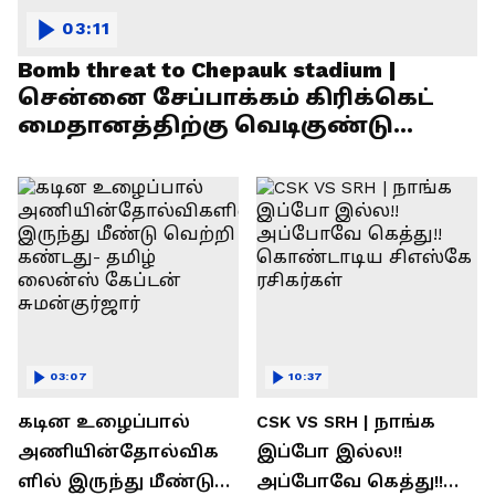
03:11
Bomb threat to Chepauk stadium |
சென்னை சேப்பாக்கம் கிரிக்கெட்
மைதானத்திற்கு வெடிகுண்டு
மிரட்டல்!
03:07
10:37
கடின உழைப்பால்
CSK VS SRH | நாங்க
அணியின்தோல்விக
இப்போ இல்ல!!
ளில் இருந்து மீண்டு
அப்போவே கெத்து!!