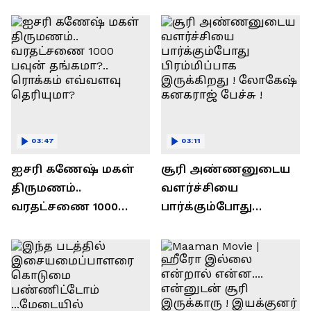
ரவி!.....வைரல் வீடியோ !
03:47
03:11
ஐசரி கணேஷ் மகள்
சூரி அண்ணனுடைய
திருமணம்..
வளர்ச்சியை
வரதட்சணை 1000
பார்க்கும்போது
பவுன் தங்கமா?..
பிரம்மிப்பாக
ரொக்கம் எவ்வளவு
இருக்கிறது !
தெரியுமா?
லோகேஷ் கனகராஜ்
பேச்சு !