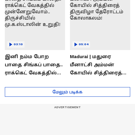
03:10
05:04
இனி நம்ம போற
Madurai | மதுரை
பாதை சிங்கப் பாதை..
மீனாட்சி அம்மன்
ராக்கெட் வேகத்தில்
கோயில் சித்திரைத்
முன்னேறுவோம்..
திருவிழா தேரோட்டம்
திருச்சியில்
கோலாகலம்!
மேலும் படிக்க
மு.க.ஸ்டாலின் உறுதி!