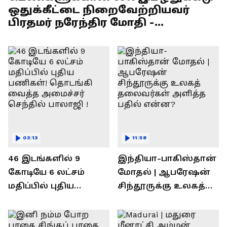
ஒதுக்கீட்டை நிறைவேற்றியவர்
பிரதமர் நரேந்திர மோதி -
எல்.முருகன் பேச்சு !
03:13
11:58
46 இடங்களில் 9
இந்தியா-பாகிஸ்தான்
கோடியே 6 லட்சம்
மோதல் | ஆபரேஷன்
மதிப்பில் புதிய
சிந்தூருக்கு உலகத்
பணிகள்! தொடங்கி
தலைவர்கள் அளித்த
வைத்த அமைச்சர்
பதில் என்ன?
செந்தில் பாலாஜி !