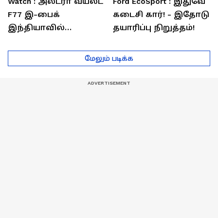
Watch : அல்ட்ரா வயலட்
Ford EcoSport : இதுவே
F77 இ-பைக்
கடைசி கார்! - இதோடு
இந்தியாவில்
தயாரிப்பு நிறுத்தம்!
அறிமுகம்! ஒரே
சார்ஜில் 307கி.மீ
மேலும் படிக்க
பயணம்!