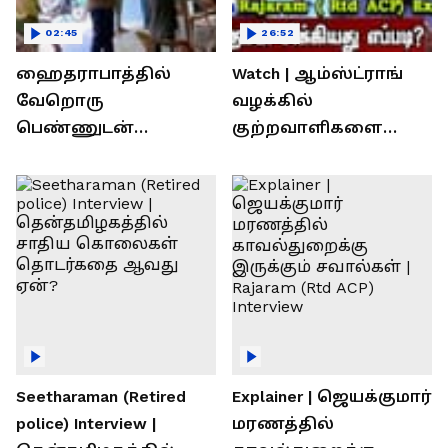
02:45
26:52
ஹைதராபாத்தில்
Watch | ஆம்ஸ்ட்ராங்
வேறொரு
வழக்கில்
பெண்ணுடன்
குற்றவாளிகளை
உல்லாசம்; பிஆர்எஸ்
நெருங்கிவிட்ட
தலைவரை மடக்கி
காவல்துறை? / Rajaram
பிடித்த மனைவி
Rtd ACP Interview
Seetharaman (Retired
Explainer | ஜெயக்குமார்
police) Interview |
மரணத்தில்