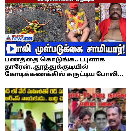
பணத்தை கொடுங்க.. டபுளாக
தாரேன்..தூத்துக்குடியில்
கோடிக்கணக்கில் சுருட்டிய போலி
முள்படுக்கை சாமியார்!