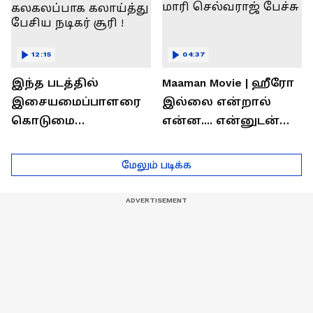
12:15
04:37
இந்த படத்தில்
Maaman Movie | ஹீரோ
இசையமைப்பாளரை
இல்லை என்றால்
கொடுமை
என்ன.... என்னுடன்
பண்ணிட்டோம்
சூரி இருக்காரு !
...மேடையில்
இயக்குனர் மாரி
மேலும் படிக்க
கலகலப்பாக
செல்வராஜ் பேச்சு
கலாய்த்து பேசிய
நடிகர் சூரி !