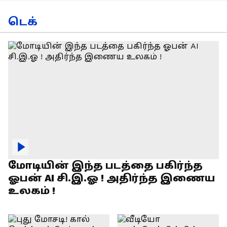
டெக்
மோடியின் இந்த படத்தை பகிர்ந்த
ஓபன் AI சி.இ.ஓ ! அதிர்ந்த இணைய
உலகம் !