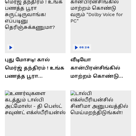
05:26
புது மோசடி! கால்
வீடியோ
மெர்ஜ் தந்திரம் ! உங்க
கான்பிரன்சிங்கில்
பணத்த பூரா
மாற்றம் கொண்டு
சுருட்டிருவாங்க!
வரும் "Dolby Voice for
எப்படினு
PC"
தெரிஞ்சுக்கணுமா?