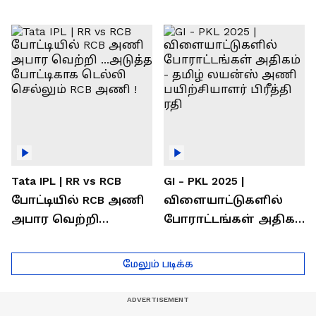
வெற்றி கண்டது-
கொண்டாடிய
தமிழ் லைன்ஸ்
சிஎஸ்கே ரசிகர்கள்
கேப்டன் சுமன்குர்ஜார்
Tata IPL | RR vs RCB
GI - PKL 2025 |
போட்டியில் RCB அணி
விளையாட்டுகளில்
அபார வெற்றி
போராட்டங்கள் அதிகம்
...அடுத்த போட்டிகாக
- தமிழ் லயன்ஸ் அணி
டெல்லி செல்லும் RCB
பயிற்சியாளர் பிரீத்தி
மேலும் படிக்க
அணி !
ரதி