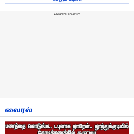
நேர்காணல்!
வைரல்