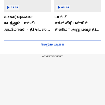
04:55
05:24
உணர்வுகளை
டால்பி
கடத்தும் டால்பி
எக்ஸ்பீரியன்சில்
அட்மோஸ்! - தி பெஸ்ட்
சினிமா அனுபவத்தில்
சவுண்ட்
மெய்மறந்திடுங்கள்!
எக்ஸ்பீரியன்ஸ்
மேலும் படிக்க