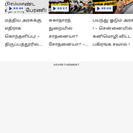
03:44
03:27
05:00
மத்திய அரசுக்கு
சுகாதாரத்
பயந்து ஓடும் அரச
எதிராக
துறையில்
! – சென்னையில்
கொந்தளிப்பு! –
சாதனையா?
கனிமொழி விட்ட
திருப்பத்தூரில்
சோதனையா? –
பகிரங்க சவால் !
காங்கிரஸின்
விமர்சனங்களுக்கு
பிரம்மாண்ட
அமைச்சர்
எதிர்ப்பு பேரணி!
அருண்ராஜ்
காரசார பதிலடி!