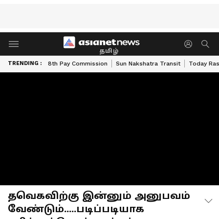
தமிழ்
TRENDING :
8th Pay Commission
Sun Nakshatra Transit
Today Ras
தவெகவிற்கு இன்னும் அனுபவம்
வேண்டும்.....படிப்படியாக