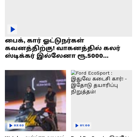
பைக், கார் ஓட்டுநர்கள்
கவனத்திற்கு! வாகனத்தில் கலர்
ஸ்டிக்கர் இல்லேனா ரூ.5000
அபராதம் !
03:03
01:00