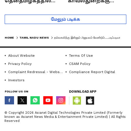
தென்தமிழகத்தில்
காவல்துறைக்கு
சாதிய கொலைகள்
இருக்கும் சவால்கள் |
தொடர்கதை ஆவது
Rajaram (Rtd ACP)
மேலும் படிக்க
ஏன்?
Interview
HOME
TAMIL NADU NEWS
தவெகவிற்கு இன்னும் அனுபவம் வேண்டும்.....படிப்படியாக புரிந்துக்கொள்வார்கள் ! வைகோ பரபரப்பு பேட்டி
About Website
Terms Of Use
Privacy Policy
CSAM Policy
Complaint Redressal - Website
Compliance Report Digital
Investors
FOLLOW US ON
DOWNLOAD APP
© Copyright 2026 Asianxt Digital Technologies Private Limited (Formerly
known as Asianet News Media & Entertainment Private Limited) | All Rights
Reserved