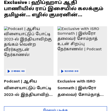
Exclusive : ஹிப்ஹாப் ஆதி
பாணியில் ராப் இசையில் கலக்கும்
தமிழன்... எழில் குமரனின்
எக்ஸ்குளூசிவ் நேர்காணல்
24966:40
52050:00
Podcast | ஆசிய
Exclusive with ISRO
விளையாட்டுப் போட்டி
Somnath | இஸ்ரோ
2023-ல் இந்தியாவிற்கு
தலைவர் சோம்நாத்
தங்கம் வென்ற
உடன் சிறப்பு
வீரர்களுடன்
நேர்காணல்! | Podcast
மேலும் படிக்க