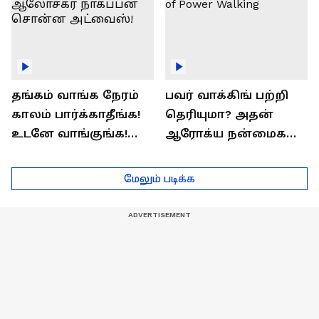
தங்கம் வாங்க நேரம்
பவர் வாக்கிங் பற்றி
காலம் பார்க்காதீங்க!
தெரியுமா? அதன்
உடனே வாங்குங்க!
ஆரோக்ய நன்மைகள்
பொருளாதார
என்ன?| Health Benefits
ஆலோசகர் நாகப்பன்
of Power Walking
மேலும் படிக்க
சொன்ன அட்வைஸ்!