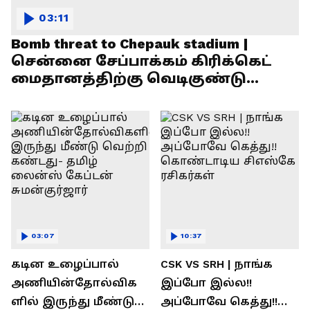
03:11
Bomb threat to Chepauk stadium |
சென்னை சேப்பாக்கம் கிரிக்கெட்
மைதானத்திற்கு வெடிகுண்டு
மிரட்டல்!
03:07
10:37
கடின உழைப்பால்
CSK VS SRH | நாங்க
அணியின்தோல்விக
இப்போ இல்ல!!
ளில் இருந்து மீண்டு
அப்போவே கெத்து!!