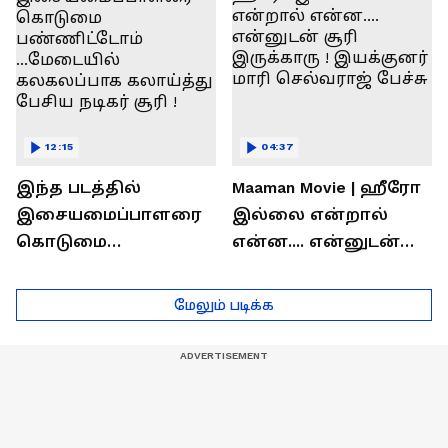
பேச்சு !
12:15
04:37
இந்த படத்தில்
Maaman Movie | ஹீரோ
இசையமைப்பாளரை
இல்லை என்றால்
கொடுமை
என்ன.... என்னுடன்
பண்ணிட்டோம்
சூரி இருக்காரு !
...மேடையில்
இயக்குனர் மாரி
மேலும் படிக்க
கலகலப்பாக
செல்வராஜ் பேச்சு
கலாய்த்து பேசிய
நடிகர் சூரி !