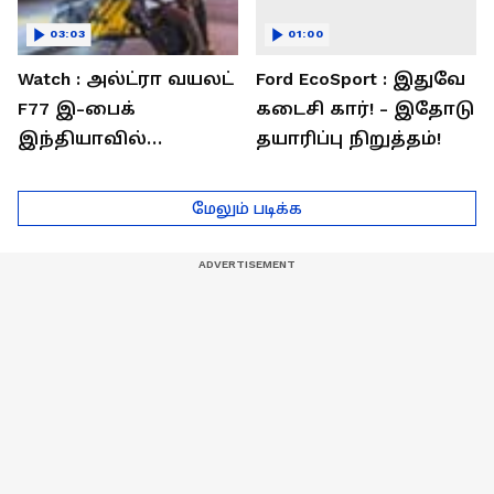
03:03
01:00
Watch : அல்ட்ரா வயலட்
Ford EcoSport : இதுவே
F77 இ-பைக்
கடைசி கார்! - இதோடு
இந்தியாவில்
தயாரிப்பு நிறுத்தம்!
அறிமுகம்! ஒரே
சார்ஜில் 307கி.மீ
மேலும் படிக்க
பயணம்!