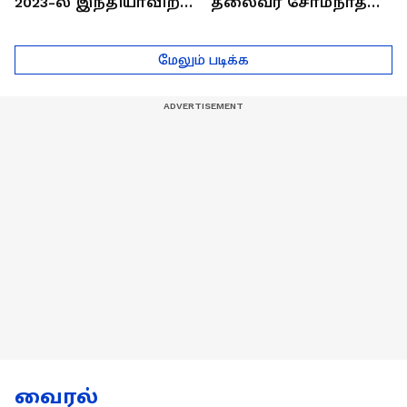
2023-ல் இந்தியாவிற்கு
தலைவர் சோம்நாத்
தங்கம் வென்ற
உடன் சிறப்பு
வீரர்களுடன்
நேர்காணல்! | Podcast
மேலும் படிக்க
நேர்காணல்!
வைரல்