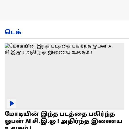
டெக்
மோடியின் இந்த படத்தை பகிர்ந்த
ஓபன் AI சி.இ.ஓ ! அதிர்ந்த இணைய
உலகம் !