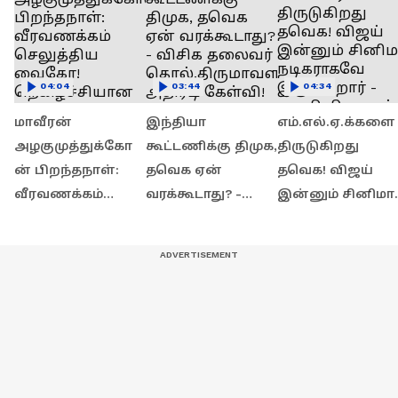
04:04
03:44
04:34
மாவீரன்
இந்தியா
எம்.எல்.ஏ.க்களை
அழகுமுத்துக்கோ
கூட்டணிக்கு திமுக,
திருடுகிறது
ன் பிறந்தநாள்:
தவெக ஏன்
தவெக! விஜய்
வீரவணக்கம்
வரக்கூடாது? -
இன்னும் சினிமா
செலுத்திய
விசிக தலைவர்
நடிகராகவே
வைகோ!
தொல்.திருமாவள
இருக்கிறார் -
நெகிழ்ச்சியான
வன் அதிரடி
டிடிவி தினகரன்
புகழஞ்சலி!
கேள்வி!