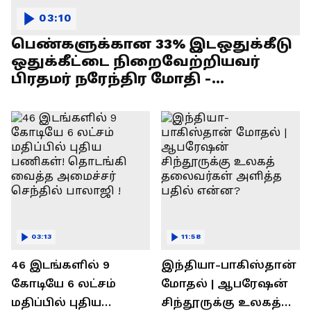
03:10
பெண்களுக்கான 33% இடஒதுக்கீடு
ஒதுக்கீட்டை நிறைவேற்றியவர்
பிரதமர் நரேந்திர மோதி -
எல்.முருகன் பேச்சு !
03:13
11:58
46 இடங்களில் 9
இந்தியா-பாகிஸ்தான்
கோடியே 6 லட்சம்
மோதல் | ஆபரேஷன்
மதிப்பில் புதிய
சிந்தூருக்கு உலகத்