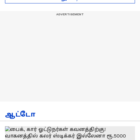
அணி !
ரதி
ஆட்டோ