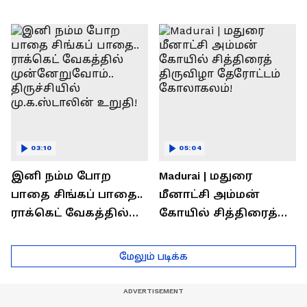
பணிகள்! தொடங்கி
தலைவர்கள் அளித்த
வைத்த அமைச்சர்
பதில் என்ன?
செந்தில் பாலாஜி !
03:10
05:04
இனி நம்ம போற
Madurai | மதுரை
பாதை சிங்கப் பாதை..
மீனாட்சி அம்மன்
ராக்கெட் வேகத்தில்
கோயில் சித்திரைத்
முன்னேறுவோம்..
திருவிழா தேரோட்டம்
திருச்சியில்
கோலாகலம்!
மேலும் படிக்க
மு.க.ஸ்டாலின் உறுதி!