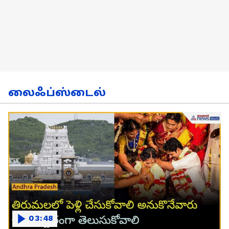
லைஃப்ஸ்டைல்
03:48