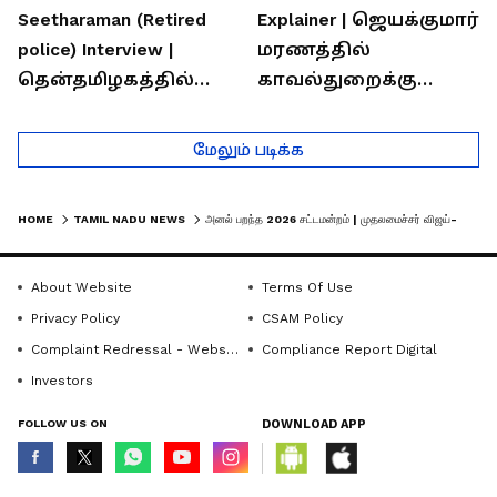
Seetharaman (Retired
Explainer | ஜெயக்குமார்
police) Interview |
மரணத்தில்
தென்தமிழகத்தில்
காவல்துறைக்கு
சாதிய கொலைகள்
இருக்கும் சவால்கள் |
தொடர்கதை ஆவது
Rajaram (Rtd ACP)
மேலும் படிக்க
ஏன்?
Interview
HOME
TAMIL NADU NEWS
அனல் பறந்த 2026 சட்டமன்றம் | முதலமைச்சர் விஜய்-ன் அறிவிப்புகளை ஆதாரங்களுடன் துவம்சம் செய்த உதயநிதி !
About Website
Terms Of Use
Privacy Policy
CSAM Policy
Complaint Redressal - Website
Compliance Report Digital
Investors
FOLLOW US ON
DOWNLOAD APP