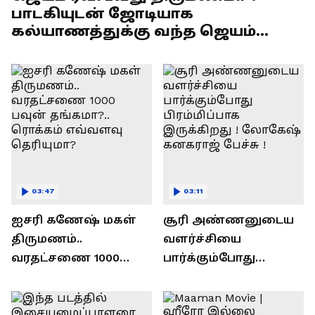
பாடகியுடன் ஜோடியாக
கல்யாணத்துக்கு வந்த ஜெயம்
ரவி!.....வைரல் வீடியோ !
03:47
03:11
ஐசரி கணேஷ் மகள்
சூரி அண்ணனுடைய
திருமணம்..
வளர்ச்சியை
வரதட்சணை 1000
பார்க்கும்போது
பவுன் தங்கமா?..
பிரம்மிப்பாக
ரொக்கம் எவ்வளவு
இருக்கிறது !
தெரியுமா?
லோகேஷ் கனகராஜ்