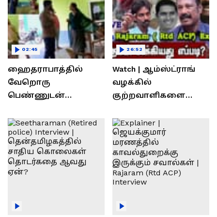
02:45
26:52
ஹைதராபாத்தில்
Watch | ஆம்ஸ்ட்ராங்
வேறொரு
வழக்கில்
பெண்ணுடன்
குற்றவாளிகளை
உல்லாசம்; பிஆர்எஸ்
நெருங்கிவிட்ட
தலைவரை மடக்கி
காவல்துறை? / Rajaram
பிடித்த மனைவி
Rtd ACP Interview