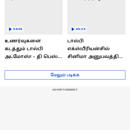
04:55
05:24
உணர்வுகளை
டால்பி
கடத்தும் டால்பி
எக்ஸ்பீரியன்சில்
அட்மோஸ்! - தி பெஸ்ட்
சினிமா அனுபவத்தில்
சவுண்ட்
மெய்மறந்திடுங்கள்!
எக்ஸ்பீரியன்ஸ்
மேலும் படிக்க