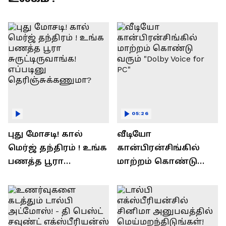
05:26
புது மோசடி! கால்
வீடியோ
மெர்ஜ் தந்திரம் ! உங்க
கான்பிரன்சிங்கில்
பணத்த பூரா
மாற்றம் கொண்டு
சுருட்டிருவாங்க!
வரும் "Dolby Voice for
எப்படினு
PC"
தெரிஞ்சுக்கணுமா?