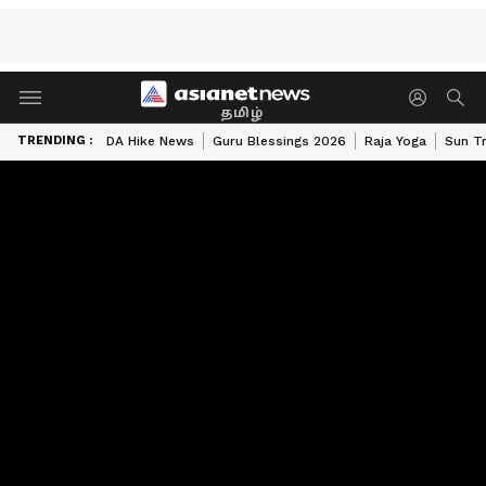
தமிழ்
TRENDING :
DA Hike News
Guru Blessings 2026
Raja Yoga
Sun Tr