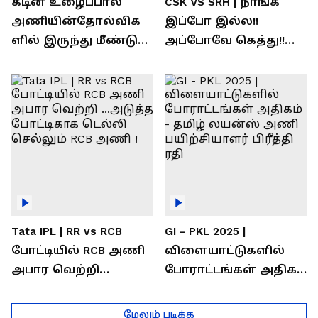
கடின உழைப்பால்
CSK VS SRH | நாங்க
அணியின்தோல்விக
இப்போ இல்ல!!
ளில் இருந்து மீண்டு
அப்போவே கெத்து!!
வெற்றி கண்டது-
கொண்டாடிய
தமிழ் லைன்ஸ்
சிஎஸ்கே ரசிகர்கள்
கேப்டன் சுமன்குர்ஜார்
Tata IPL | RR vs RCB
GI - PKL 2025 |
போட்டியில் RCB அணி
விளையாட்டுகளில்
அபார வெற்றி
போராட்டங்கள் அதிகம்
...அடுத்த போட்டிகாக
- தமிழ் லயன்ஸ் அணி
டெல்லி செல்லும் RCB
பயிற்சியாளர் பிரீத்தி
மேலும் படிக்க