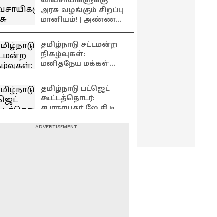
விவசாயிகளுக்கு
விண்ணப்பிக்கலாம்?
அரசு வழங்கும் சிறப்பு
மானியம்! | அண்ணல்
அம்பேத்கர் வேளாண்
உதவித் திட்டம் 2026
தமிழ்நாடு சட்டமன்ற
நிகழ்வுகள்:
மனிதநேய மக்கள்
கட்சி எம்.எல்.ஏ
ஜவாஹிருல்லா
தமிழ்நாடு பட்ஜெட்
பரபரப்பு பேட்டி
கூட்டத்தொடர்:
சபாநாயகர் ஜே.சி.டி.
பிரபாகரன்
செய்தியாளர் சந்திப்பு
வேலைவாய்ப்பின்மை
யை தீர்ப்பதற்கான
திட்டம் எதுவும்
பட்ஜெட்டில் இல்லை -
பிரேமலதா
வீடு திரும்பிய
விஜயகாந்த் !
உதயநிதி ஸ்டாலின்
.... வீட்டிற்கு முன்
குவிந்த மக்கள் !
உற்சாகத்தில்