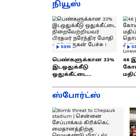
ஜெயம் ரவி!.....வைரல்
த
நியூஸ்
வீடியோ !
03:10
03
பெண்களுக்கான 33%
46 
இடஒதுக்கீடு
கோடி
ஒதுக்கீட்டை
மதிப
நிறைவேற்றியவர்
பணி
பிரதமர் நரேந்திர
வைத
ஸ்போர்ட்ஸ்
மோதி - எல்.முருகன்
செந்
பேச்சு !