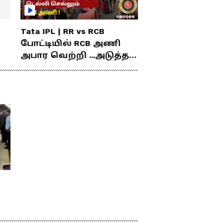
Tata IPL | RR vs RCB
போட்டியில் RCB அணி
அபார வெற்றி ...அடுத்த
போட்டிகாக டெல்லி
செல்லும் RCB அணி !