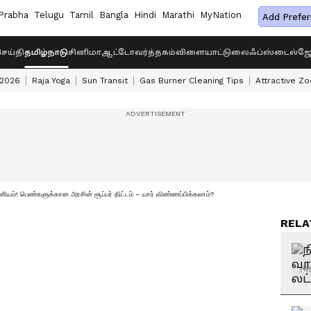
Prabha
Telugu
Tamil
Bangla
Hindi
Marathi
MyNation
Add Prefer
ெய்தி
தமிழ்நாடு
சினிமா
ஆட்டோ
வர்த்தகம்
விளையாட்டு
லைஃப்ஸ்டைல்
ஜோ
 2026
Raja Yoga
Sun Transit
Gas Burner Cleaning Tips
Attractive Zo
ானியம்! பெண்களுக்கான அரசின் சூப்பர் திட்டம் – யார் விண்ணப்பிக்கலாம்?
RELA
NO