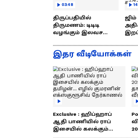
03:48
14
திருப்பதியில்
ஜிம
திருமணம்: டிடிடி
அதிக
வழங்கும் இலவச
இறப்புக
திருமண சேவை!!
எப்ப
ராஜீ
இதர வீடியோக்கள்
Exclusive : ஹிப்ஹாப்
Po
ஆதி பாணியில் ராப்
வ
இசையில் கலக்கும்
20
தமிழன்... எழில்
த