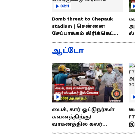
03:11
Bomb threat to Chepauk
க
stadium | சென்னை
அ
சேப்பாக்கம் கிரிக்கெட்
ல்
மைதானத்திற்கு
வ
வெடிகுண்டு மிரட்டல்!
லைன
ஆட்டோ
சு
பைக், கார் ஓட்டுநர்கள்
Wa
கவனத்திற்கு!
F
வாகனத்தில் கலர்
இ
ஸ்டிக்கர் இல்லேனா
ஒர