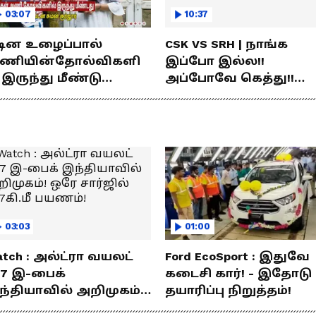
03:07
10:37
டின உழைப்பால்
CSK VS SRH | நாங்க
ணியின்தோல்விகளி
இப்போ இல்ல!!
 இருந்து மீண்டு
அப்போவே கெத்து!!
ெற்றி கண்டது- தமிழ்
கொண்டாடிய சிஎஸ்கே
்ஸ் கேப்டன்
ரசிகர்கள்
மன்குர்ஜார்
03:03
01:00
tch : அல்ட்ரா வயலட்
Ford EcoSport : இதுவே
77 இ-பைக்
கடைசி கார்! - இதோடு
ந்தியாவில் அறிமுகம்!
தயாரிப்பு நிறுத்தம்!
ே சார்ஜில் 307கி.மீ