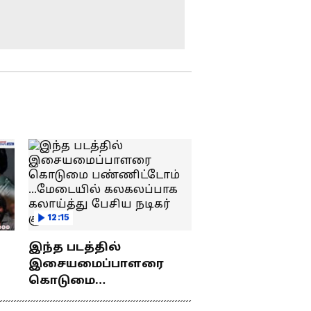
எதிர்க்கட்சித்
தொண்டர்கள்
தலைவராக இருக்க
தகுதியே இல்லை! –
உதயநிதி பேச்சைக்
கேட்டு பொங்கி
உதயநிதி ஸ்டாலினை
எழுந்த நிர்மல் குமார்!
வீடு புகுந்து கைது
செய்த போலீஸ்...
ஆர்ப்பாட்டத்தில்
குதித்த திமுகவினர் !
வீடு புகுந்து அதிரடி
கைது ! உதயநிதி
ஸ்டாலினின் சர்ச்சைப்
பேச்சுக்கு
காவல்துறை அதிரடி !
Cauvery Issue :
வைரல் வீடியோ
கருணாநிதி,
12:15
ஜெயலலிதா
ஆட்சிகளில் காவிரி
இந்த படத்தில்
பிரச்சனை தொடர்பாக
பன்னாட்டுத்
இசையமைப்பாளரை
நடந்த டாப் 10
தொழிற்பேட்டையில்
சம்பவங்கள்!
கொடுமை
முதலமைச்சர்
து
பண்ணிட்டோம்
விஜய்யின் அதிரடி