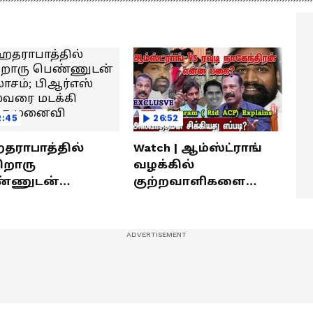
ீரர்களுடன்
நேர்காணல்! | Podcast
ேர்காணல்!
2:45
26:52
ராபாத்தில்
Watch | ஆம்ஸ்ட்ராங்
றொரு
வழக்கில்
்ணுடன்
குற்றவாளிகளை
லாசம்; பிஆர்எஸ்
நெருங்கிவிட்ட
வரை மடக்கி
காவல்துறை? / Rajaram
ித்த மனைவி
Rtd ACP Interview