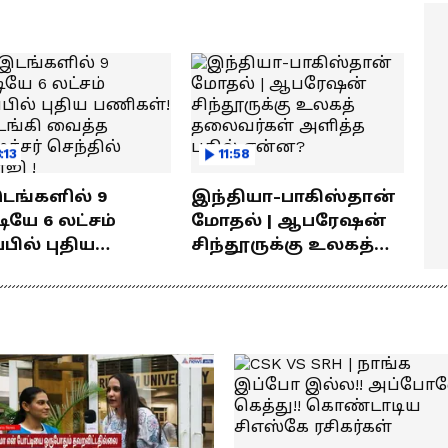
ெரியுமா?
! லோகேஷ் கனகராஜ்
பேச்சு !
:13
11:58
இடங்களில் 9
இந்தியா-பாகிஸ்தான்
யே 6 லட்சம்
மோதல் | ஆபரேஷன்
்பில் புதிய
சிந்தூருக்கு உலகத்
கள்! தொடங்கி
தலைவர்கள் அளித்த
்த அமைச்சர்
பதில் என்ன?
தில் பாலாஜி !