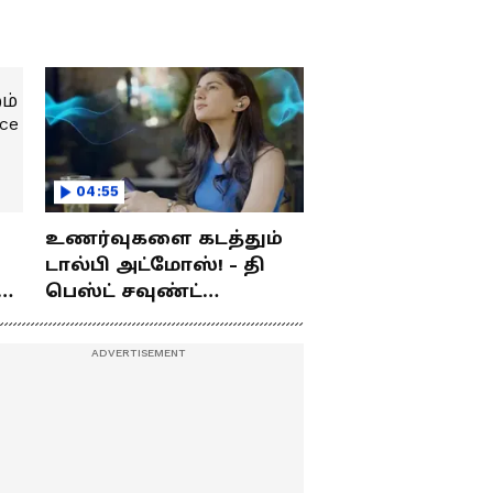
04:55
உணர்வுகளை கடத்தும்
டால்பி அட்மோஸ்! - தி
ம்
பெஸ்ட் சவுண்ட்
எக்ஸ்பீரியன்ஸ்