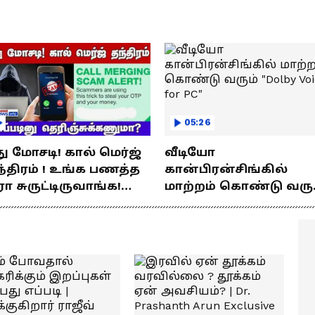
யணம்!
05:26
து மோசடி! கால் மெர்ஜ்
வீடியோ
்திரம் ! உங்க பணத்த
கான்பிரன்சிங்கில்
ரா சுருட்டிருவாங்க!
மாற்றம் கொண்டு வரு
்படினு
"Dolby Voice for PC"
ெரிஞ்சுக்கணுமா?