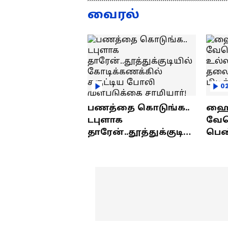
குமரனின்
வ
வைரல்
எக்ஸ்குளூசிவ்
ந
நேர்காணல்
0
பணத்தை கொடுங்க..
ஹைத
டபுளாக
வே
தாரேன்..தூத்துக்குடியி
பெண
ல் கோடிக்கணக்கில்
உல்
சுருட்டிய போலி
தலை
முள்படுக்கை
பிட
சாமியார்!