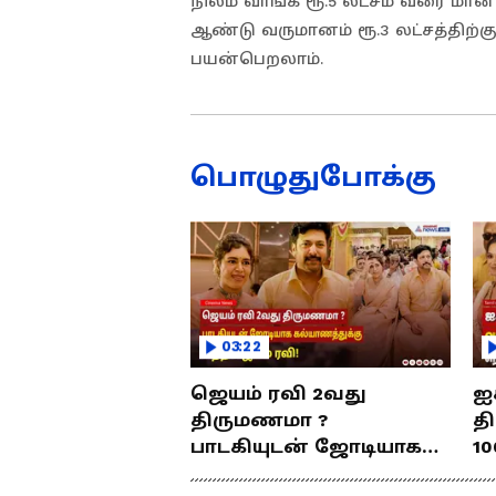
நிலம் வாங்க ரூ.5 லட்சம் வரை மானிய
ஆண்டு வருமானம் ரூ.3 லட்சத்திற்க
பயன்பெறலாம்.
பொழுதுபோக்கு
03:22
ஜெயம் ரவி 2வது
ஐ
திருமணமா ?
த
பாடகியுடன் ஜோடியாக
10
கல்யாணத்துக்கு வந்த
ர