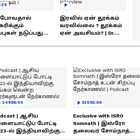
:29
் போவதால்
இரவில் ஏன் தூக்கம்
ரிக்கும்
வரவில்லை ? தூக்கம்
ள் தடுப்பது
ஏன் அவசியம்? | Dr.
டி | விளக்குகிறார்
Prashanth Arun Exclusive
வ் சந்தோஷம் !
Interview
24966:40
52050:00
dcast | ஆசிய
Exclusive with ISRO
ிளையாட்டுப் போட்டி
Somnath | இஸ்ரோ
23-ல் இந்தியாவிற்கு
தலைவர் சோம்நாத்
ங்கம் வென்ற
உடன் சிறப்பு