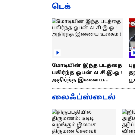
ரூ.5000 அபராதம் !
ப
டெக்
மோடியின் இந்த படத்தை
பு
பகிர்ந்த ஓபன் AI சி.இ.ஓ !
தந
அதிர்ந்த இணைய
பூ
உலகம் !
எப
த
லைஃப்ஸ்டைல்