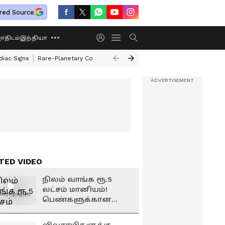
red Source
திடம்
இந்தியா
diac Signs
Rare-Planetary Conjunction After 12 Years
How To Exchange 
TED VIDEO
நிலம் வாங்க ரூ.5
லட்சம் மானியம்!
W PLAYING
பெண்களுக்கான
அரசின் சூப்பர் திட்டம்
– யார்