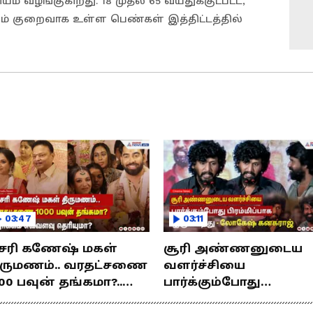
ம் வழங்குகிறது. 18 முதல் 65 வயதுக்குட்பட்ட,
ும் குறைவாக உள்ள பெண்கள் இத்திட்டத்தில்
03:47
03:11
சரி கணேஷ் மகள்
சூரி அண்ணனுடைய
ிருமணம்.. வரதட்சணை
வளர்ச்சியை
00 பவுன் தங்கமா?..
பார்க்கும்போது
ொக்கம் எவ்வளவு
பிரம்மிப்பாக இருக்கிற