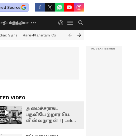
red Source
திடம்
இந்தியா
diac Signs
Rare-Planetary Conjunction After 12 Years
How To Exchange 
TED VIDEO
அமைச்சராகப்
பதவியேற்றார் பெ.
W PLAYING
விஸ்வநாதன் ! | Lok
Bhavan