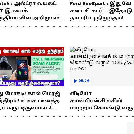
tch : அல்ட்ரா வயலட்
Ford EcoSport : இதுவே
77 இ-பைக்
கடைசி கார்! - இதோடு
ந்தியாவில் அறிமுகம்!
தயாரிப்பு நிறுத்தம்!
ே சார்ஜில் 307கி.மீ
யணம்!
05:26
து மோசடி! கால் மெர்ஜ்
வீடியோ
்திரம் ! உங்க பணத்த
கான்பிரன்சிங்கில்
ரா சுருட்டிருவாங்க!
மாற்றம் கொண்டு வரு
்படினு
"Dolby Voice for PC"
ெரிஞ்சுக்கணுமா?