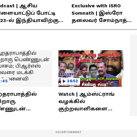
dcast | ஆசிய
Exclusive with ISRO
ிளையாட்டுப் போட்டி
Somnath | இஸ்ரோ
23-ல் இந்தியாவிற்கு
தலைவர் சோம்நாத்
ங்கம் வென்ற
உடன் சிறப்பு
ீரர்களுடன்
நேர்காணல்! | Podcast
ேர்காணல்!
2:45
26:52
ராபாத்தில்
Watch | ஆம்ஸ்ட்ராங்
றொரு
வழக்கில்
்ணுடன்
குற்றவாளிகளை
லாசம்; பிஆர்எஸ்
நெருங்கிவிட்ட
வரை மடக்கி
காவல்துறை? / Rajaram
ித்த மனைவி
Rtd ACP Interview