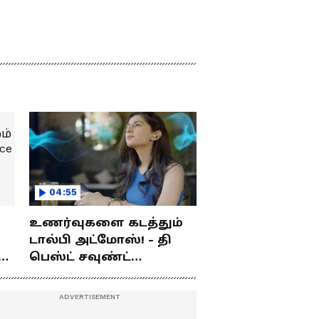
04:55
உணர்வுகளை கடத்தும்
டால்பி அட்மோஸ்! - தி
ம்
பெஸ்ட் சவுண்ட்
எக்ஸ்பீரியன்ஸ்