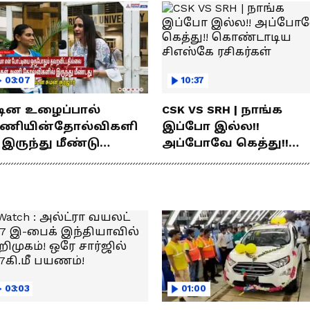
03:07
10:37
டின உழைப்பால்
CSK VS SRH | நாங்க
ணியின்தோல்விகளி
இப்போ இல்ல!!
 இருந்து மீண்டு
அப்போவே கெத்து!!
ெற்றி கண்டது- தமிழ்
கொண்டாடிய சிஎஸ்கே
்ஸ் கேப்டன்
ரசிகர்கள்
மன்குர்ஜார்
03:03
01:00