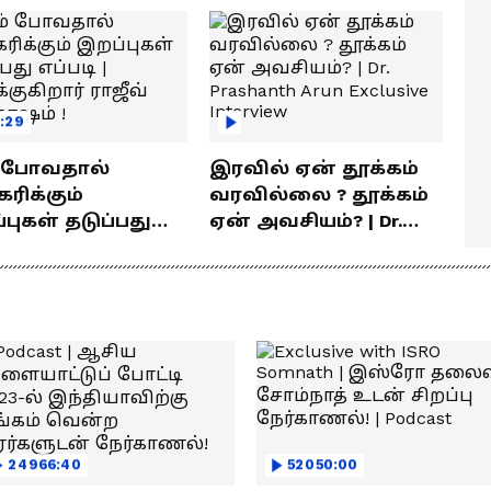
:29
் போவதால்
இரவில் ஏன் தூக்கம்
ரிக்கும்
வரவில்லை ? தூக்கம்
ள் தடுப்பது
ஏன் அவசியம்? | Dr.
டி | விளக்குகிறார்
Prashanth Arun Exclusive
வ் சந்தோஷம் !
Interview
24966:40
52050:00