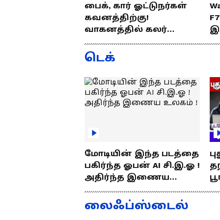
பைக், கார் ஓட்டுநர்கள்
Wa
கவனத்திற்கு!
F
வாகனத்தில் கலர்
இ
ஸ்டிக்கர் இல்லேனா
ஒர
ரூ.5000 அபராதம் !
ப
டெக்
மோடியின் இந்த படத்தை
பு
பகிர்ந்த ஓபன் AI சி.இ.ஓ !
தந
அதிர்ந்த இணைய
பூ
உலகம் !
எப
த
லைஃப்ஸ்டைல்