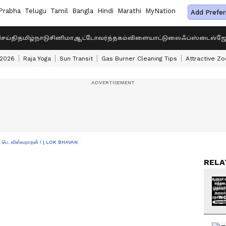
Prabha
Telugu
Tamil
Bangla
Hindi
Marathi
MyNation
Add Prefer
ெய்தி
தமிழ்நாடு
சினிமா
ஆட்டோ
வர்த்தகம்
விளையாட்டு
லைஃப்ஸ்டைல்
ஜோ
 2026
Raja Yoga
Sun Transit
Gas Burner Cleaning Tips
Attractive Zo
் பெ. விஸ்வநாதன் ! | LOK BHAVAN
RELA
NO