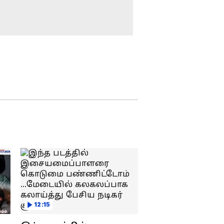
Senior Citizen Free Bus :
கருத்து
அரசு பேருந்துகளில்
மூத்த குடிமக்களுக்கு
இலவசம்.. சூப்பர்
அறிவிப்பு!
ஜூலை மாதத்தில்
மகளிர்
உரிமைத்தொகை
ரூ.2,500 கிரெடிட்.!
உங்களுக்கு
"கர்நாடகாவின்
கிடைக்குமான்னு
தன்னிச்சையான
செக்
முயற்சியைத் தடுக்க
பண்ணிக்கோங்க.!
வேண்டும்" –
மேகதாது
தாவெக அரசின்
தீர்மானத்திற்கு
முதல் கூட்டத்தொடர்:
ஈ.பி.எஸ்
அணை கட்டும்
முயற்சிக்கு முதல்வர்
விஜய் கடும் எதிர்ப்பு!
தமிழக
விவசாயிகளுக்காக
12:15
குரல் கொடுத்த
அன்புமணி