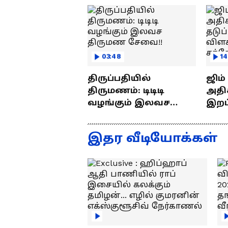
03:48
14
திருப்பதியில்
ஜிம
திருமணம்: டிடிடி
அதிக
வழங்கும் இலவச
இறப்புக
திருமண சேவை!!
எப்ப
ராஜீ
இதர வீடியோக்கள்