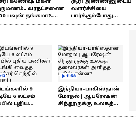
சரி கணேஷ் மகள்
சூரி அண்ணனுடைய
ிருமணம்.. வரதட்சணை
வளர்ச்சியை
00 பவுன் தங்கமா?..
பார்க்கும்போது
ொக்கம் எவ்வளவு
பிரம்மிப்பாக இருக்கிற
ெரியுமா?
! லோகேஷ் கனகராஜ்
பேச்சு !
:13
11:58
இடங்களில் 9
இந்தியா-பாகிஸ்தான்
யே 6 லட்சம்
மோதல் | ஆபரேஷன்
்பில் புதிய
சிந்தூருக்கு உலகத்
கள்! தொடங்கி
தலைவர்கள் அளித்த
்த அமைச்சர்
பதில் என்ன?
தில் பாலாஜி !