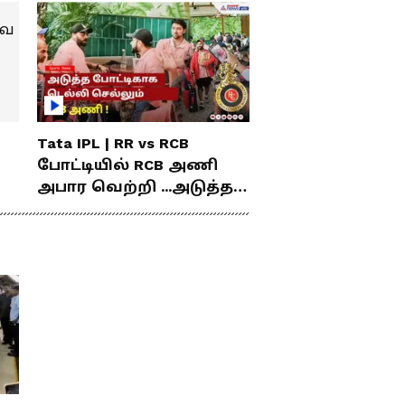
Tata IPL | RR vs RCB
போட்டியில் RCB அணி
அபார வெற்றி ...அடுத்த
போட்டிகாக டெல்லி
செல்லும் RCB அணி !