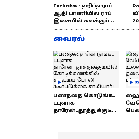
Exclusive : ஹிப்ஹாப்
Po
ஆதி பாணியில் ராப்
வ
இசையில் கலக்கும்
20
தமிழன்... எழில்
த
குமரனின்
வ
வைரல்
எக்ஸ்குளூசிவ்
ந
நேர்காணல்
0
பணத்தை கொடுங்க..
ஹைத
டபுளாக
வே
தாரேன்..தூத்துக்குடியி
பெண
ல் கோடிக்கணக்கில்
உல்
சுருட்டிய போலி
தலை
முள்படுக்கை
பிட