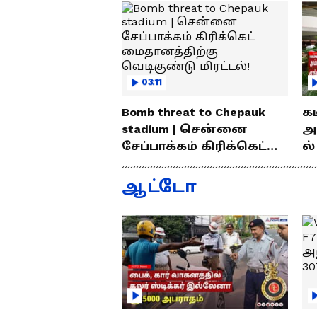
03:11
Bomb threat to Chepauk
க
stadium | சென்னை
அ
சேப்பாக்கம் கிரிக்கெட்
ல்
மைதானத்திற்கு
வ
வெடிகுண்டு மிரட்டல்!
லைன
ஆட்டோ
சு