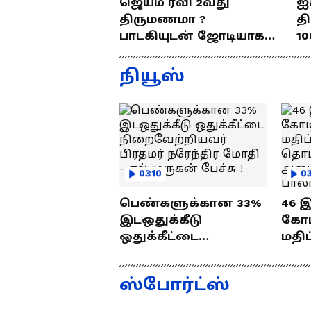
ஜெயம் ரவி 2வது
ஐ
திருமணமா ?
த
பாடகியுடன் ஜோடியாக
10
கல்யாணத்துக்கு வந்த
ர
ஜெயம் ரவி!.....வைரல்
த
நியூஸ்
வீடியோ !
03:10
03
பெண்களுக்கான 33%
46 
இடஒதுக்கீடு
கோடி
ஒதுக்கீட்டை
மதிப
நிறைவேற்றியவர்
பணி
பிரதமர் நரேந்திர
வைத
ஸ்போர்ட்ஸ்
மோதி - எல்.முருகன்
செந்
பேச்சு !