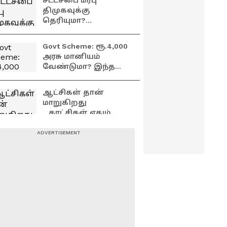
சட்டசபை மரபு
திமுகவுக்கு
தெரியுமா?
பொய்யான பிரச்சாரம்
செய்கிறார்கள் -
Govt Scheme: ரூ.4,000
அமைச்சர் ஆதவ்
அரசு மானியம்
அர்ஜூனா
வேண்டுமா? இந்த
ஆவணங்கள்
உங்களிடம் இருந்தால்
ஆட்சிகள் தான்
போதும்!
மாறுகிறது
...காட்சிகள் ஏதும்
மாறவில்லை !
பிரேமலதா
அட்சய திருதியை
விஜயகாந்த் அதிரடி
அன்னிக்கு தங்கம்
பேட்டி
வாங்குறீங்களா?
இந்த டெக்னிக்
தெரிஞ்சா நீங்கதான்
"பேச்சுவார்த்தை
கிங்!
வேலைக்கு ஆகாது"...
மேகதாது அணை
விவகாரத்தில்
துரைமுருகன் அதிரடி