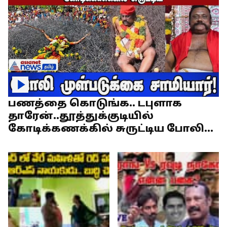
பணத்தை கொடுங்க.. டபுளாக
தாரேன்..தூத்துக்குடியில்
கோடிக்கணக்கில் சுருட்டிய போலி
முள்படுக்கை சாமியார்!