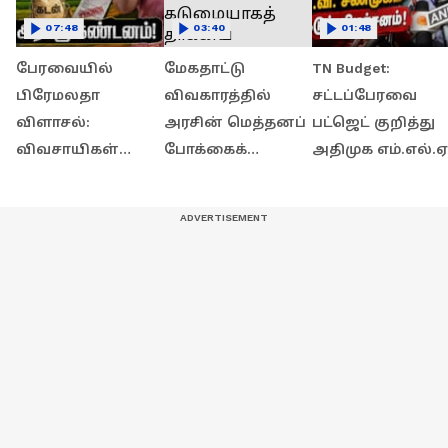
07:48
03:40
01:48
பேரவையில்
மேகதாட்டு
TN Budget:
பிரேமலதா
விவகாரத்தில்
சட்டப்பேரவை
விளாசல்:
அரசின் மெத்தனப்
பட்ஜெட் குறித்து
விவசாயிகள்
போக்கைக்
அதிமுக எம்.எல்.ஏ
கடனை தள்ளுபடி
கடுமையாகத்
சி.வி. சண்முகம்
செய்யாத அரசுக்கு
தாக்கிய
கடுமையான
கண்டனம்!
பிரேமலதா
விமர்சனம்!
விஜயகாந்த் !