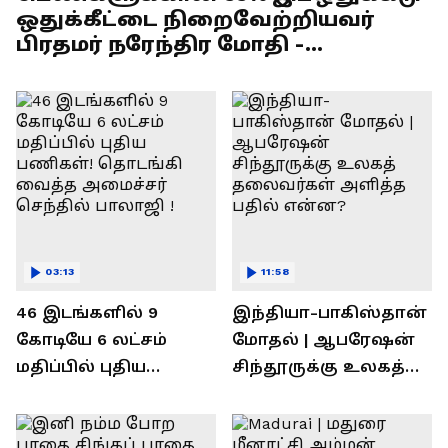
ஒதுக்கீட்டை நிறைவேற்றியவர்
பிரதமர் நரேந்திர மோதி -
எல்.முருகன் பேச்சு !
03:13
11:58
46 இடங்களில் 9
இந்தியா-பாகிஸ்தான்
கோடியே 6 லட்சம்
மோதல் | ஆபரேஷன்
மதிப்பில் புதிய
சிந்தூருக்கு உலகத்
பணிகள்! தொடங்கி
தலைவர்கள் அளித்த
வைத்த அமைச்சர்
பதில் என்ன?
செந்தில் பாலாஜி !