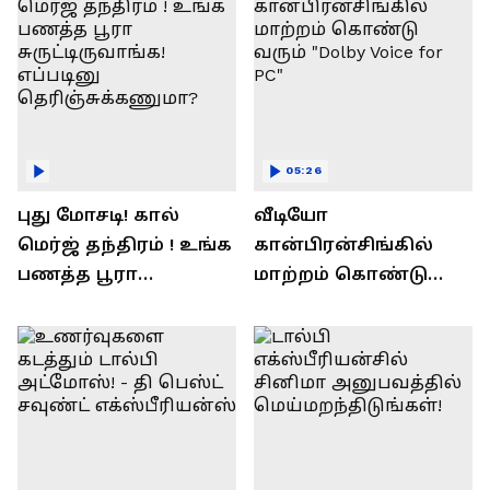
05:26
புது மோசடி! கால்
வீடியோ
மெர்ஜ் தந்திரம் ! உங்க
கான்பிரன்சிங்கில்
பணத்த பூரா
மாற்றம் கொண்டு
சுருட்டிருவாங்க!
வரும் "Dolby Voice for
எப்படினு
PC"
தெரிஞ்சுக்கணுமா?