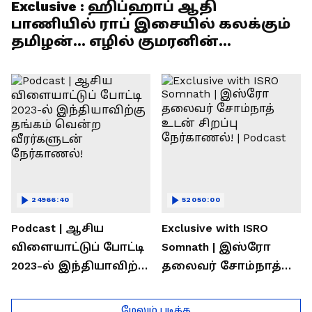
Exclusive : ஹிப்ஹாப் ஆதி
பாணியில் ராப் இசையில் கலக்கும்
தமிழன்... எழில் குமரனின்
எக்ஸ்குளூசிவ் நேர்காணல்
24966:40
52050:00
Podcast | ஆசிய
Exclusive with ISRO
விளையாட்டுப் போட்டி
Somnath | இஸ்ரோ
2023-ல் இந்தியாவிற்கு
தலைவர் சோம்நாத்
தங்கம் வென்ற
உடன் சிறப்பு
வீரர்களுடன்
நேர்காணல்! | Podcast
மேலும் படிக்க