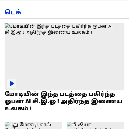
டெக்
மோடியின் இந்த படத்தை பகிர்ந்த
ஓபன் AI சி.இ.ஓ ! அதிர்ந்த இணைய
உலகம் !