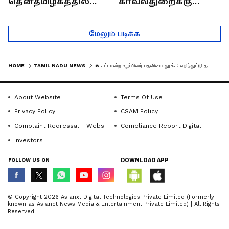
தென்தமிழகத்தில்
காவல்துறைக்கு
சாதிய கொலைகள்
இருக்கும் சவால்கள் |
தொடர்கதை ஆவது
Rajaram (Rtd ACP)
மேலும் படிக்க
ஏன்?
Interview
HOME
TAMIL NADU NEWS
🔥 சட்டமன்ற உறுப்பினர் பதவியை தூக்கி எறிந்துட்டு தவெகவில் ஐக்கியமான விஜயபாஸ்கர்!
About Website
Terms Of Use
Privacy Policy
CSAM Policy
Complaint Redressal - Website
Compliance Report Digital
Investors
FOLLOW US ON
DOWNLOAD APP
© Copyright 2026 Asianxt Digital Technologies Private Limited (Formerly
known as Asianet News Media & Entertainment Private Limited) | All Rights
Reserved