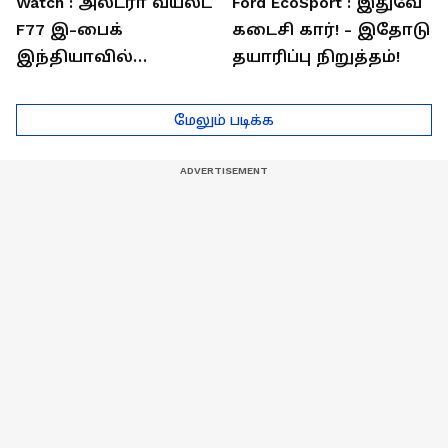
Watch : அல்ட்ரா வயலட்
Ford EcoSport : இதுவே
F77 இ-பைக்
கடைசி கார்! - இதோடு
இந்தியாவில்
தயாரிப்பு நிறுத்தம்!
அறிமுகம்! ஒரே
சார்ஜில் 307கி.மீ
மேலும் படிக்க
பயணம்!