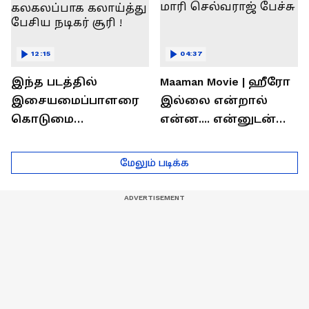
12:15
04:37
இந்த படத்தில்
Maaman Movie | ஹீரோ
இசையமைப்பாளரை
இல்லை என்றால்
கொடுமை
என்ன.... என்னுடன்
பண்ணிட்டோம்
சூரி இருக்காரு !
...மேடையில்
இயக்குனர் மாரி
மேலும் படிக்க
கலகலப்பாக
செல்வராஜ் பேச்சு
கலாய்த்து பேசிய
நடிகர் சூரி !