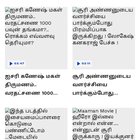
ரவி!.....வைரல் வீடியோ !
03:47
03:11
ஐசரி கணேஷ் மகள்
சூரி அண்ணனுடைய
திருமணம்..
வளர்ச்சியை
வரதட்சணை 1000
பார்க்கும்போது
பவுன் தங்கமா?..
பிரம்மிப்பாக
ரொக்கம் எவ்வளவு
இருக்கிறது !
தெரியுமா?
லோகேஷ் கனகராஜ்
பேச்சு !