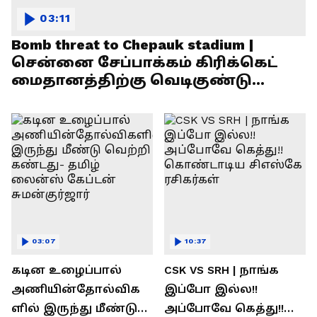
03:11
Bomb threat to Chepauk stadium |
சென்னை சேப்பாக்கம் கிரிக்கெட்
மைதானத்திற்கு வெடிகுண்டு
மிரட்டல்!
03:07
10:37
கடின உழைப்பால்
CSK VS SRH | நாங்க
அணியின்தோல்விக
இப்போ இல்ல!!
ளில் இருந்து மீண்டு
அப்போவே கெத்து!!