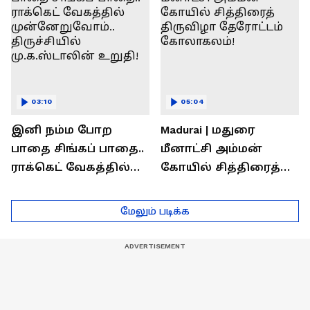
03:10
05:04
இனி நம்ம போற
Madurai | மதுரை
பாதை சிங்கப் பாதை..
மீனாட்சி அம்மன்
ராக்கெட் வேகத்தில்
கோயில் சித்திரைத்
முன்னேறுவோம்..
திருவிழா தேரோட்டம்
திருச்சியில்
கோலாகலம்!
மேலும் படிக்க
மு.க.ஸ்டாலின் உறுதி!