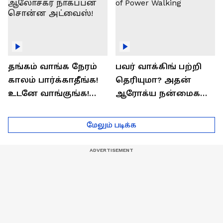
தங்கம் வாங்க நேரம்
பவர் வாக்கிங் பற்றி
காலம் பார்க்காதீங்க!
தெரியுமா? அதன்
உடனே வாங்குங்க!
ஆரோக்ய நன்மைகள்
பொருளாதார
என்ன?| Health Benefits
ஆலோசகர் நாகப்பன்
of Power Walking
மேலும் படிக்க
சொன்ன அட்வைஸ்!