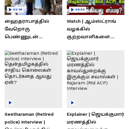
02:45
26:52
ஹைதராபாத்தில்
Watch | ஆம்ஸ்ட்ராங்
வேறொரு
வழக்கில்
பெண்ணுடன்
குற்றவாளிகளை
உல்லாசம்; பிஆர்எஸ்
நெருங்கிவிட்ட
தலைவரை மடக்கி
காவல்துறை? / Rajaram
பிடித்த மனைவி
Rtd ACP Interview
Seetharaman (Retired
Explainer | ஜெயக்குமார்
police) Interview |
மரணத்தில்