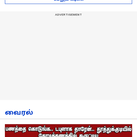
நேர்காணல்!
வைரல்