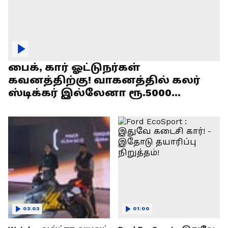
பைக், கார் ஓட்டுநர்கள்
கவனத்திற்கு! வாகனத்தில் கலர்
ஸ்டிக்கர் இல்லேனா ரூ.5000
அபராதம் !
03:03
01:00