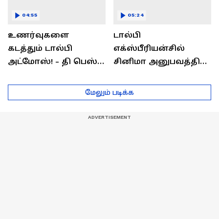
04:55
05:24
உணர்வுகளை
டால்பி
கடத்தும் டால்பி
எக்ஸ்பீரியன்சில்
அட்மோஸ்! - தி பெஸ்ட்
சினிமா அனுபவத்தில்
சவுண்ட்
மெய்மறந்திடுங்கள்!
எக்ஸ்பீரியன்ஸ்
மேலும் படிக்க