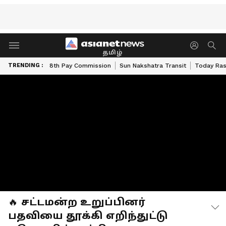
தமிழ்
TRENDING :
8th Pay Commission
Sun Nakshatra Transit
Today Ras
🔥 சட்டமன்ற உறுப்பினர்
பதவியை தூக்கி எறிந்துட்டு