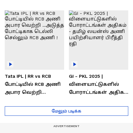
வெற்றி கண்டது-
கொண்டாடிய
தமிழ் லைன்ஸ்
சிஎஸ்கே ரசிகர்கள்
கேப்டன் சுமன்குர்ஜார்
Tata IPL | RR vs RCB
GI - PKL 2025 |
போட்டியில் RCB அணி
விளையாட்டுகளில்
அபார வெற்றி
போராட்டங்கள் அதிகம்
...அடுத்த போட்டிகாக
- தமிழ் லயன்ஸ் அணி
டெல்லி செல்லும் RCB
பயிற்சியாளர் பிரீத்தி
மேலும் படிக்க
அணி !
ரதி