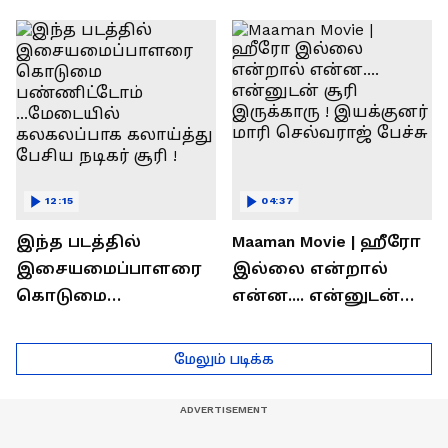
ரொக்கம் எவ்வளவு
இருக்கிறது !
தெரியுமா?
லோகேஷ் கனகராஜ்
பேச்சு !
12:15
04:37
இந்த படத்தில்
Maaman Movie | ஹீரோ
இசையமைப்பாளரை
இல்லை என்றால்
கொடுமை
என்ன.... என்னுடன்
பண்ணிட்டோம்
சூரி இருக்காரு !
...மேடையில்
இயக்குனர் மாரி
மேலும் படிக்க
கலகலப்பாக
செல்வராஜ் பேச்சு
கலாய்த்து பேசிய
நடிகர் சூரி !