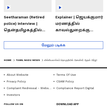
Seetharaman (Retired
Explainer | ஜெயக்குமார்
police) Interview |
மரணத்தில்
தென்தமிழகத்தில்
காவல்துறைக்கு
சாதிய கொலைகள்
இருக்கும் சவால்கள் |
தொடர்கதை ஆவது
Rajaram (Rtd ACP)
மேலும் படிக்க
ஏன்?
Interview
HOME
TAMIL NADU NEWS
வில்லியவாக்கம் தொகுதியில் அமைச்சர் ஆதவ் அர்ஜுனா அதிரடி ஆய்வு! ADHAV ARJUNA
About Website
Terms Of Use
Privacy Policy
CSAM Policy
Complaint Redressal - Website
Compliance Report Digital
Investors
FOLLOW US ON
DOWNLOAD APP