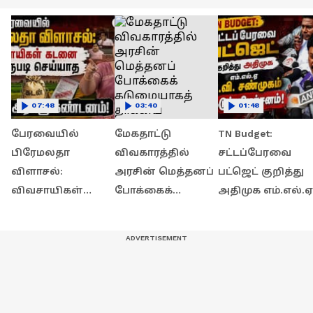
07:48
03:40
01:48
பேரவையில்
மேகதாட்டு
TN Budget:
பிரேமலதா
விவகாரத்தில்
சட்டப்பேரவை
விளாசல்:
அரசின் மெத்தனப்
பட்ஜெட் குறித்து
விவசாயிகள்
போக்கைக்
அதிமுக எம்.எல்.ஏ
கடனை தள்ளுபடி
கடுமையாகத்
சி.வி. சண்முகம்
செய்யாத அரசுக்கு
தாக்கிய
கடுமையான
கண்டனம்!
பிரேமலதா
விமர்சனம்!
விஜயகாந்த் !