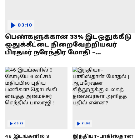
03:10
பெண்களுக்கான 33% இடஒதுக்கீடு
ஒதுக்கீட்டை நிறைவேற்றியவர்
பிரதமர் நரேந்திர மோதி -
எல்.முருகன் பேச்சு !
03:13
11:58
46 இடங்களில் 9
இந்தியா-பாகிஸ்தான்