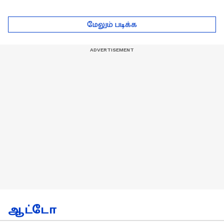
...அடுத்த போட்டிகாக
- தமிழ் லயன்ஸ் அணி
டெல்லி செல்லும் RCB
பயிற்சியாளர் பிரீத்தி
மேலும் படிக்க
அணி !
ரதி
ஆட்டோ