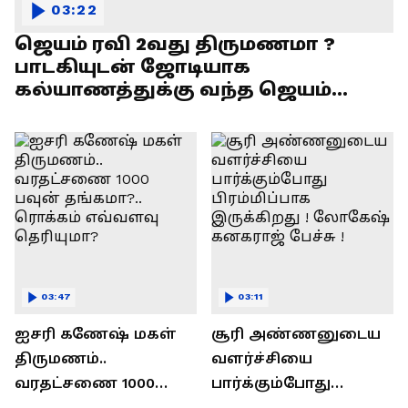
03:22
ஜெயம் ரவி 2வது திருமணமா ?
பாடகியுடன் ஜோடியாக
கல்யாணத்துக்கு வந்த ஜெயம்
ரவி!.....வைரல் வீடியோ !
03:47
03:11
ஐசரி கணேஷ் மகள்
சூரி அண்ணனுடைய
திருமணம்..
வளர்ச்சியை
வரதட்சணை 1000
பார்க்கும்போது
பவுன் தங்கமா?..
பிரம்மிப்பாக