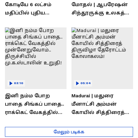
கோடியே 6 லட்சம்
மோதல் | ஆபரேஷன்
மதிப்பில் புதிய
சிந்தூருக்கு உலகத்
பணிகள்! தொடங்கி
தலைவர்கள் அளித்த
வைத்த அமைச்சர்
பதில் என்ன?
செந்தில் பாலாஜி !
03:10
05:04
இனி நம்ம போற
Madurai | மதுரை
பாதை சிங்கப் பாதை..
மீனாட்சி அம்மன்
ராக்கெட் வேகத்தில்
கோயில் சித்திரைத்
முன்னேறுவோம்..
திருவிழா தேரோட்டம்
திருச்சியில்
கோலாகலம்!
மேலும் படிக்க
மு.க.ஸ்டாலின் உறுதி!