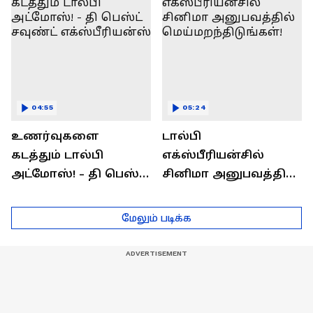
தெரிஞ்சுக்கணுமா?
04:55
05:24
உணர்வுகளை
டால்பி
கடத்தும் டால்பி
எக்ஸ்பீரியன்சில்
அட்மோஸ்! - தி பெஸ்ட்
சினிமா அனுபவத்தில்
சவுண்ட்
மெய்மறந்திடுங்கள்!
எக்ஸ்பீரியன்ஸ்
மேலும் படிக்க