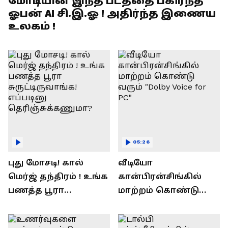
மோடியின் இந்த படத்தை பகிர்ந்த
ஓபன் AI சி.இ.ஓ ! அதிர்ந்த இணைய
உலகம் !
05:26
புது மோசடி! கால்
வீடியோ
மெர்ஜ் தந்திரம் ! உங்க
கான்பிரன்சிங்கில்
பணத்த பூரா
மாற்றம் கொண்டு
சுருட்டிருவாங்க!
வரும் "Dolby Voice for
எப்படினு
PC"