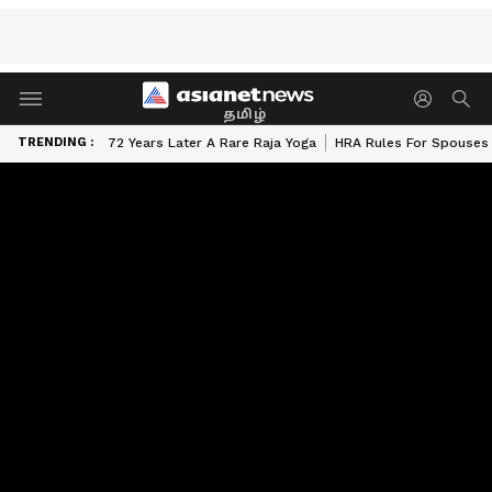
தமிழ்
TRENDING :
72 Years Later A Rare Raja Yoga
HRA Rules For Spouses