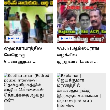
02:45
26:52
ஹைதராபாத்தில்
Watch | ஆம்ஸ்ட்ராங்
வேறொரு
வழக்கில்
பெண்ணுடன்
குற்றவாளிகளை
உல்லாசம்; பிஆர்எஸ்
நெருங்கிவிட்ட
தலைவரை மடக்கி
காவல்துறை? / Rajaram
பிடித்த மனைவி
Rtd ACP Interview