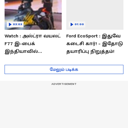
03:03
01:00
Watch : அல்ட்ரா வயலட்
Ford EcoSport : இதுவே
F77 இ-பைக்
கடைசி கார்! - இதோடு
இந்தியாவில்
தயாரிப்பு நிறுத்தம்!
அறிமுகம்! ஒரே
சார்ஜில் 307கி.மீ
மேலும் படிக்க
பயணம்!