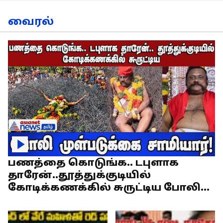
வைரல்
பணத்தை கொடுங்க.. டபுளாக
தாரேன்..தூத்துக்குடியில்
கோடிக்கணக்கில் சுருட்டிய போலி
முள்படுக்கை சாமியார்!