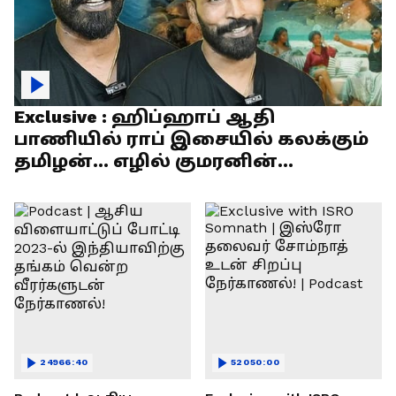
Exclusive : ஹிப்ஹாப் ஆதி
பாணியில் ராப் இசையில் கலக்கும்
தமிழன்... எழில் குமரனின்
எக்ஸ்குளூசிவ் நேர்காணல்
24966:40
52050:00