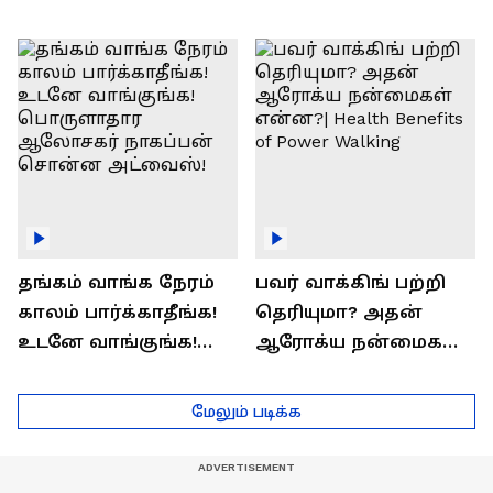
எப்படி | விளக்குகிறார்
Prashanth Arun Exclusive
ராஜீவ் சந்தோஷம் !
Interview
தங்கம் வாங்க நேரம்
பவர் வாக்கிங் பற்றி
காலம் பார்க்காதீங்க!
தெரியுமா? அதன்
உடனே வாங்குங்க!
ஆரோக்ய நன்மைகள்
பொருளாதார
என்ன?| Health Benefits
ஆலோசகர் நாகப்பன்
of Power Walking
மேலும் படிக்க
சொன்ன அட்வைஸ்!