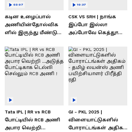
03:07
10:37
கடின உழைப்பால்
CSK VS SRH | நாங்க
அணியின்தோல்விக
இப்போ இல்ல!!
ளில் இருந்து மீண்டு
அப்போவே கெத்து!!
வெற்றி கண்டது-
கொண்டாடிய
தமிழ் லைன்ஸ்
சிஎஸ்கே ரசிகர்கள்
கேப்டன் சுமன்குர்ஜார்
Tata IPL | RR vs RCB
GI - PKL 2025 |
போட்டியில் RCB அணி
விளையாட்டுகளில்
அபார வெற்றி
போராட்டங்கள் அதிகம்