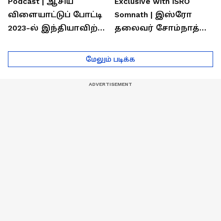
Podcast | ஆசிய
Exclusive with ISRO
விளையாட்டுப் போட்டி
Somnath | இஸ்ரோ
2023-ல் இந்தியாவிற்கு
தலைவர் சோம்நாத்
தங்கம் வென்ற
உடன் சிறப்பு
வீரர்களுடன்
நேர்காணல்! | Podcast
மேலும் படிக்க
நேர்காணல்!