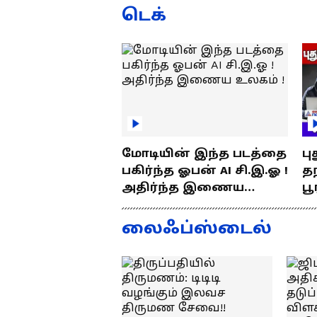
ரூ.5000 அபராதம் !
ப
டெக்
மோடியின் இந்த படத்தை
பு
பகிர்ந்த ஓபன் AI சி.இ.ஓ !
தந
அதிர்ந்த இணைய
பூ
உலகம் !
எப
த
லைஃப்ஸ்டைல்