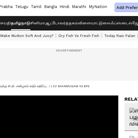
Prabha
Telugu
Tamil
Bangla
Hindi
Marathi
MyNation
Add Prefer
ெய்தி
தமிழ்நாடு
சினிமா
ஆட்டோ
வர்த்தகம்
விளையாட்டு
லைஃப்ஸ்டைல்
ஜோ
Make Mutton Soft And Juicy?
Dry Fish Vs Fresh Fish
Today Rasi Palan
ிவுக்கு சி.வி. சண்முகம் கடும் எதிர்ப்பு...! | CV SHANMUGAM VS EPS
RELA
NO