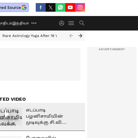
red Source
திடம்
இந்தியா
Rare Astrology Yoga After 18 Years
Dwi Pushkar Yoga 2026
Guru Peyar
TED VIDEO
எடப்பாடி
பழனிசாமியின்
W PLAYING
முடிவுக்கு சி.வி.
சண்முகம் கடும்
எதிர்ப்பு...! | CV