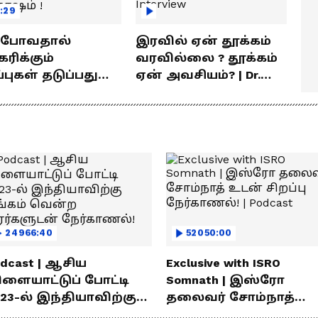
:29
் போவதால்
இரவில் ஏன் தூக்கம்
ரிக்கும்
வரவில்லை ? தூக்கம்
ள் தடுப்பது
ஏன் அவசியம்? | Dr.
டி | விளக்குகிறார்
Prashanth Arun Exclusive
வ் சந்தோஷம் !
Interview
24966:40
52050:00
dcast | ஆசிய
Exclusive with ISRO
ிளையாட்டுப் போட்டி
Somnath | இஸ்ரோ
23-ல் இந்தியாவிற்கு
தலைவர் சோம்நாத்
ங்கம் வென்ற
உடன் சிறப்பு