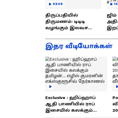
03:48
14
திருப்பதியில்
ஜிம
திருமணம்: டிடிடி
அதிக
வழங்கும் இலவச
இறப்புக
திருமண சேவை!!
எப்ப
ராஜீ
இதர வீடியோக்கள்
Exclusive : ஹிப்ஹாப்
Po
ஆதி பாணியில் ராப்
வ
இசையில் கலக்கும்
20
தமிழன்... எழில்
த