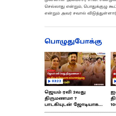
செல்லாது என்றும், பொதுக்குழு கூட
என்றும் அவர் சவால் விடுத்துள்ளார்
பொழுதுபோக்கு
03:22
ஜெயம் ரவி 2வது
ஐ
திருமணமா ?
த
பாடகியுடன் ஜோடியாக
10
கல்யாணத்துக்கு வந்த
ர