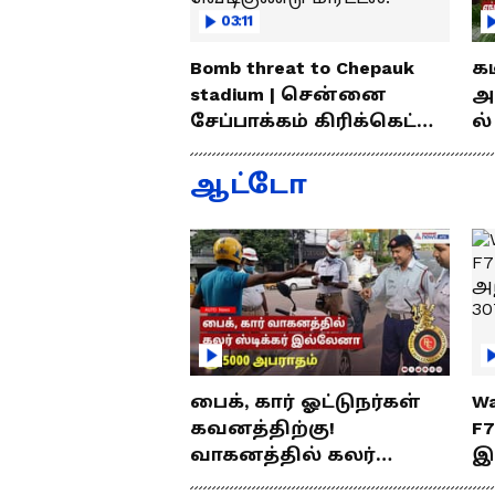
03:11
Bomb threat to Chepauk
க
stadium | சென்னை
அ
சேப்பாக்கம் கிரிக்கெட்
ல்
மைதானத்திற்கு
வ
வெடிகுண்டு மிரட்டல்!
லைன
ஆட்டோ
சு
பைக், கார் ஓட்டுநர்கள்
Wa
கவனத்திற்கு!
F
வாகனத்தில் கலர்
இ
ஸ்டிக்கர் இல்லேனா
ஒர