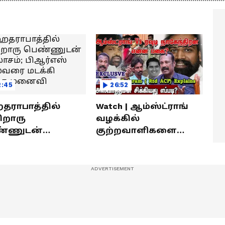
ீரர்களுடன்
நேர்காணல்! | Podcast
ேர்காணல்!
2:45
26:52
ராபாத்தில்
Watch | ஆம்ஸ்ட்ராங்
றொரு
வழக்கில்
்ணுடன்
குற்றவாளிகளை
லாசம்; பிஆர்எஸ்
நெருங்கிவிட்ட
வரை மடக்கி
காவல்துறை? / Rajaram
ித்த மனைவி
Rtd ACP Interview