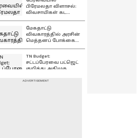
பேரவையில்
Shanmugam vs EPS
பிரேமலதா விளாசல்:
விவசாயிகள் கடனை
தள்ளுபடி செய்யாத
அரசுக்கு கண்டனம்!
மேகதாட்டு
விவகாரத்தில் அரசின்
மெத்தனப் போக்கைக்
கடுமையாகத் தாக்கிய
பிரேமலதா
TN Budget:
விஜயகாந்த் !
சட்டப்பேரவை பட்ஜெட்
குறித்து அதிமுக
எம்.எல்.ஏ சி.வி.
சண்முகம்
டெல்லியில் கனமழை:
கடுமையான
சைனிக் ஃபார்ம்ஸ்
விமர்சனம்!
பகுதியில்
வெள்ளத்தில்
தவிக்கும் வாகன
பழங்குடியினர்
ஓட்டிகள்!
வெளியேற்றத்திற்கு
எதிர்ப்பு ! தேனியில்
கம்யூனிஸ்ட் கட்சி
வீதிப்போராட்டம் !