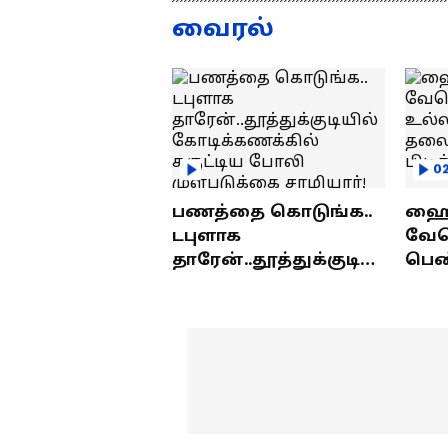
குமரனின்
வ
வைரல்
எக்ஸ்குளூசிவ்
ந
நேர்காணல்
0
பணத்தை கொடுங்க..
ஹைத
டபுளாக
வே
தாரேன்..தூத்துக்குடியி
பெண
ல் கோடிக்கணக்கில்
உல்
சுருட்டிய போலி
தலை
முள்படுக்கை
பிட
சாமியார்!