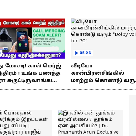
யணம்!
05:26
து மோசடி! கால் மெர்ஜ்
வீடியோ
்திரம் ! உங்க பணத்த
கான்பிரன்சிங்கில்
ரா சுருட்டிருவாங்க!
மாற்றம் கொண்டு வரு
்படினு
"Dolby Voice for PC"
ெரிஞ்சுக்கணுமா?