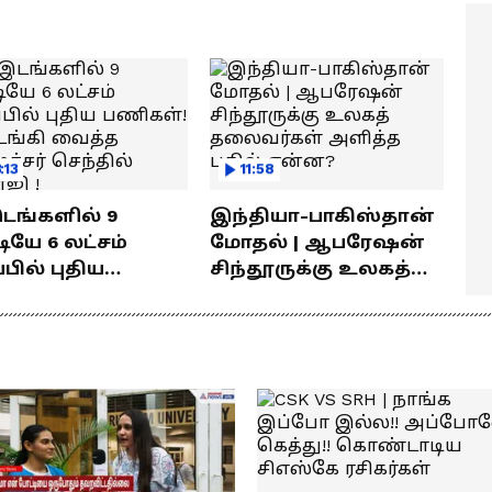
ெரியுமா?
! லோகேஷ் கனகராஜ்
பேச்சு !
:13
11:58
இடங்களில் 9
இந்தியா-பாகிஸ்தான்
யே 6 லட்சம்
மோதல் | ஆபரேஷன்
்பில் புதிய
சிந்தூருக்கு உலகத்
கள்! தொடங்கி
தலைவர்கள் அளித்த
்த அமைச்சர்
பதில் என்ன?
தில் பாலாஜி !