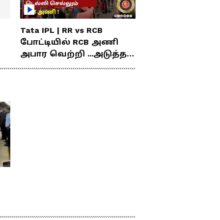
Tata IPL | RR vs RCB
போட்டியில் RCB அணி
அபார வெற்றி ...அடுத்த
போட்டிகாக டெல்லி
செல்லும் RCB அணி !