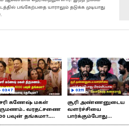
்டத்தில் பங்கேற்பதை யாராலும் தடுக்க முடியாது
.
03:47
03:11
சரி கணேஷ் மகள்
சூரி அண்ணனுடைய
ிருமணம்.. வரதட்சணை
வளர்ச்சியை
00 பவுன் தங்கமா?..
பார்க்கும்போது
ொக்கம் எவ்வளவு
பிரம்மிப்பாக இருக்கிற