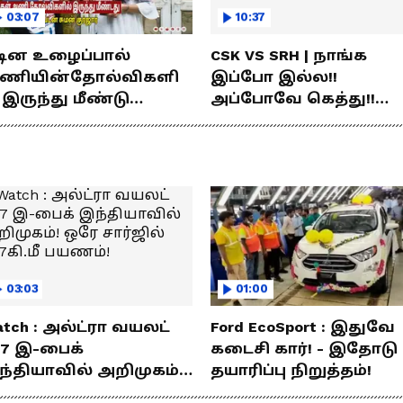
03:07
10:37
டின உழைப்பால்
CSK VS SRH | நாங்க
ணியின்தோல்விகளி
இப்போ இல்ல!!
 இருந்து மீண்டு
அப்போவே கெத்து!!
ெற்றி கண்டது- தமிழ்
கொண்டாடிய சிஎஸ்கே
்ஸ் கேப்டன்
ரசிகர்கள்
மன்குர்ஜார்
03:03
01:00
tch : அல்ட்ரா வயலட்
Ford EcoSport : இதுவே
77 இ-பைக்
கடைசி கார்! - இதோடு
ந்தியாவில் அறிமுகம்!
தயாரிப்பு நிறுத்தம்!
ே சார்ஜில் 307கி.மீ