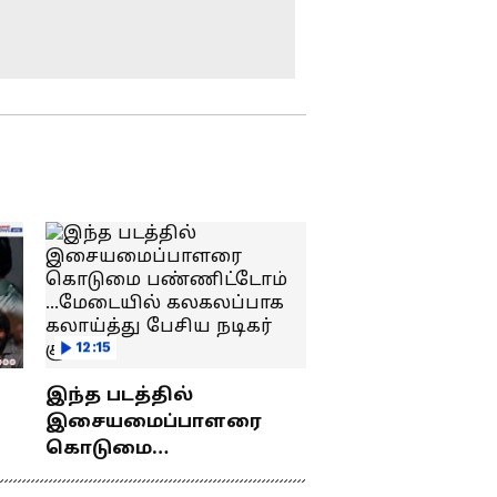
தூத்துக்குடி பனிமய
மாதா கோயில்
திருவிழா நிறைவு:
திரளான பக்தர்கள்
தரிசனம்!
நம்பர் 1
டிரெண்டிங்கில்
'தக்காளி வெற்றி
கழகம்' பஸ்! யார்
பாத்த வேலைடா இது?
நெல் சேமிப்புக்
கிடங்குகள்
தொடர்பான அறிவிப்பு
பட்ஜெட்டில்
இல்லாததை
காவிரி விவகாரம் |
கண்டிக்கிறோம் -
அனைத்து கட்சி
பிரேமலதா பேட்டி
12:15
கூட்டம் மூலம் எந்த
முடிவும் எட்டப்படாது !
இந்த படத்தில்
நிர்மல் குமார் பேட்டி
பட்ஜெட் என்ற
இசையமைப்பாளரை
பெயரில் ஏமாற்று
கொடுமை
வேலை ! எதிர்கால
து
பண்ணிட்டோம்
திட்டமே இல்லாத