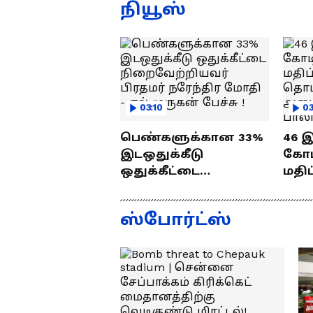
ஜெயம் ரவி!.....வைரல்
த
நியூஸ்
வீடியோ !
03:10
03
பெண்களுக்கான 33%
46 
இடஒதுக்கீடு
கோடி
ஒதுக்கீட்டை
மதிப
நிறைவேற்றியவர்
பணி
பிரதமர் நரேந்திர
வைத
ஸ்போர்ட்ஸ்
மோதி - எல்.முருகன்
செந்
பேச்சு !