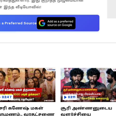
ெரிவித்துள்ளார். இது குறித்த முழுமையான
ள் இந்த வீடியோவில்!
 a Preferred Source
03:47
03:11
சரி கணேஷ் மகள்
சூரி அண்ணனுடைய
ிருமணம்.. வரதட்சணை
வளர்ச்சியை