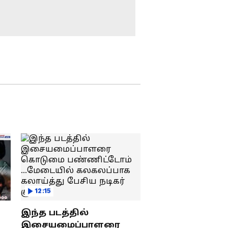
MK. Stalin | பண்டிதர்
நடிகை கஸ்தூரி
அயோத்திதாசரின்
எச்சரிக்கை
பிறந்தநாள்:
மு.க.ஸ்டாலின் நேரில்
மலர் அஞ்சலி !
விஜய்யின்
வேண்டுகோள் |
தவெகவிற்கு
எங்களின் ஆதரவு
நிபந்தனையற்றது !
தி.மு.க - அ.தி.மு.க
விசிக தலைவர்
கூட்டணி அமைக்க
பரபரப்பு பேட்டி!
குதிரைப்பேரம்
நடந்ததா? -
செல்வப்பெருந்தகை
மாவீரன்
அயோத்திதாச
பண்டிதருக்கு
முதல்வர் விஜய்
மலரஞ்சலி!
12:15
இந்த படத்தில்
இசையமைப்பாளரை