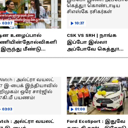
03:07
10:37
டின உழைப்பால்
CSK VS SRH | நாங்க
ணியின்தோல்விகளி
இப்போ இல்ல!!
 இருந்து மீண்டு
அப்போவே கெத்து!!
ெற்றி கண்டது- தமிழ்
கொண்டாடிய சிஎஸ்கே
்ஸ் கேப்டன்
ரசிகர்கள்
மன்குர்ஜார்
03:03
01:00
tch : அல்ட்ரா வயலட்
Ford EcoSport : இதுவே