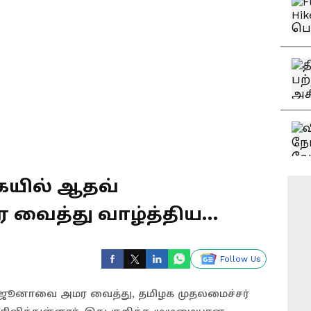
ையில் ஆதவ்
வைத்து வாழ்த்திய
்
Follow Us
்ஜூனாவை அமர வைத்து, தமிழக முதலமைச்சர்