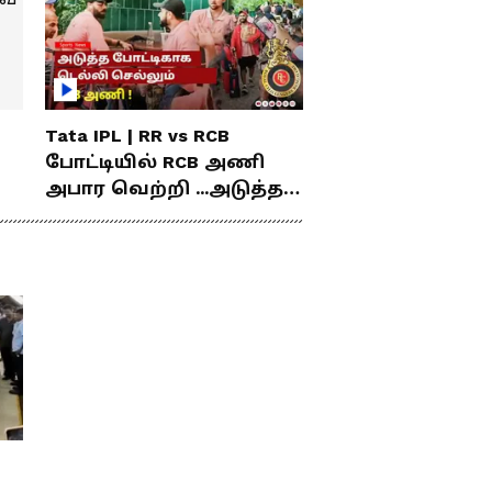
Tata IPL | RR vs RCB
போட்டியில் RCB அணி
அபார வெற்றி ...அடுத்த
போட்டிகாக டெல்லி
செல்லும் RCB அணி !