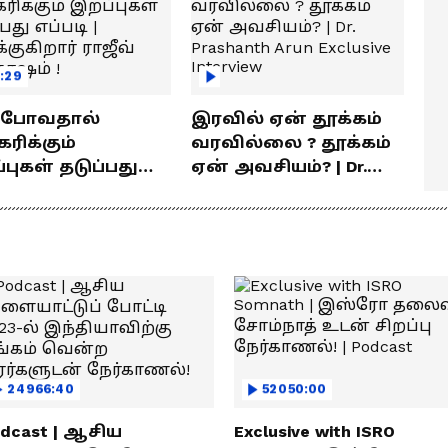
:29
் போவதால்
இரவில் ஏன் தூக்கம்
ரிக்கும்
வரவில்லை ? தூக்கம்
ள் தடுப்பது
ஏன் அவசியம்? | Dr.
டி | விளக்குகிறார்
Prashanth Arun Exclusive
வ் சந்தோஷம் !
Interview
24966:40
52050:00
dcast | ஆசிய
Exclusive with ISRO