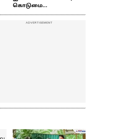
கொடுமை
து
பண்ணிட்டோம்
...மேடையில் கலகலப்பாக
கலாய்த்து பேசிய நடிகர்
சூரி !