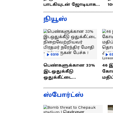
பாடகியுடன் ஜோடியாக
10
கல்யாணத்துக்கு வந்த
ர
ஜெயம் ரவி!.....வைரல்
த
நியூஸ்
வீடியோ !
03:10
03
பெண்களுக்கான 33%
46 
இடஒதுக்கீடு
கோடி
ஒதுக்கீட்டை
மதிப
நிறைவேற்றியவர்
பணி
பிரதமர் நரேந்திர
வைத
ஸ்போர்ட்ஸ்
மோதி - எல்.முருகன்
செந்
பேச்சு !