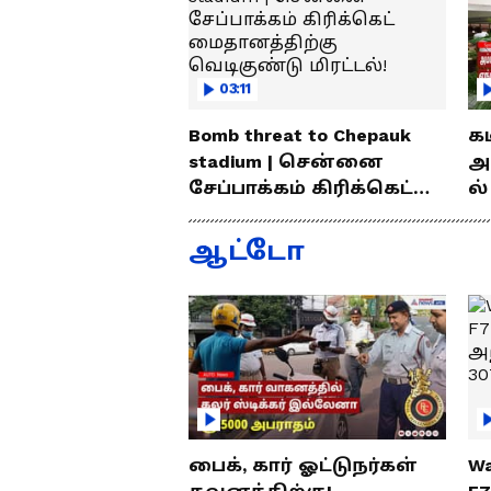
03:11
Bomb threat to Chepauk
க
stadium | சென்னை
அ
சேப்பாக்கம் கிரிக்கெட்
ல்
மைதானத்திற்கு
வ
வெடிகுண்டு மிரட்டல்!
லைன
ஆட்டோ
சு
பைக், கார் ஓட்டுநர்கள்
Wa