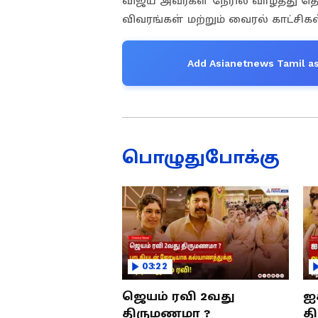
விஜய் அவர்கள் நேரில் வாழ்த்து த
விவரங்கள் மற்றும் வைரல் காட்சிக
Add Asianetnews Tamil as
பொழுதுபோக்கு
03:22
ஜெயம் ரவி 2வது
ஐ
திருமணமா ?
த