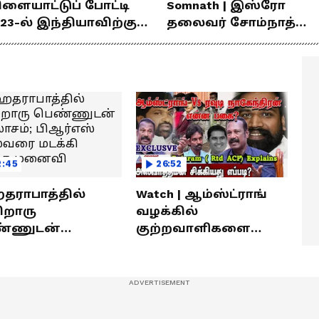
ிளையாட்டுப் போட்டி
Somnath | இஸ்ரோ
23-ல் இந்தியாவிற்கு
தலைவர் சோம்நாத்
ங்கம் வென்ற
உடன் சிறப்பு
ீரர்களுடன்
நேர்காணல்! | Podcast
ேர்காணல்!
2:45
26:52
ராபாத்தில்
Watch | ஆம்ஸ்ட்ராங்
றொரு
வழக்கில்
்ணுடன்
குற்றவாளிகளை
லாசம்; பிஆர்எஸ்
நெருங்கிவிட்ட
வரை மடக்கி
காவல்துறை? / Rajaram
ித்த மனைவி
Rtd ACP Interview