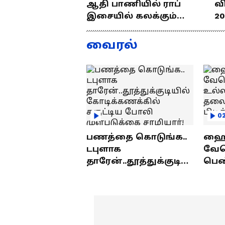
ஆதி பாணியில் ராப்
வ
இசையில் கலக்கும்
20
தமிழன்... எழில்
த
குமரனின்
வ
வைரல்
எக்ஸ்குளூசிவ்
ந
நேர்காணல்
0
பணத்தை கொடுங்க..
ஹைத
டபுளாக
வே
தாரேன்..தூத்துக்குடியி
பெண
ல் கோடிக்கணக்கில்
உல்
சுருட்டிய போலி
தலை
முள்படுக்கை
பிட
சாமியார்!