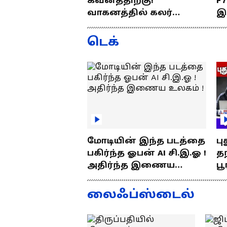
கவனத்திற்கு!
F
வாகனத்தில் கலர்
இ
ஸ்டிக்கர் இல்லேனா
ஒர
ரூ.5000 அபராதம் !
ப
டெக்
மோடியின் இந்த படத்தை
பு
பகிர்ந்த ஓபன் AI சி.இ.ஓ !
தந
அதிர்ந்த இணைய
பூ
உலகம் !
எப
த
லைஃப்ஸ்டைல்