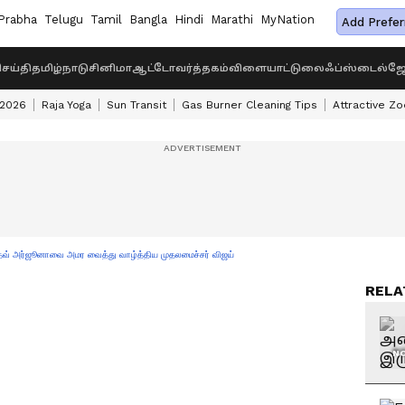
Prabha
Telugu
Tamil
Bangla
Hindi
Marathi
MyNation
Add Prefer
ெய்தி
தமிழ்நாடு
சினிமா
ஆட்டோ
வர்த்தகம்
விளையாட்டு
லைஃப்ஸ்டைல்
ஜோ
 2026
Raja Yoga
Sun Transit
Gas Burner Cleaning Tips
Attractive Zo
தவ் அர்ஜூனாவை அமர வைத்து வாழ்த்திய முதலமைச்சர் விஜய்
RELA
NO