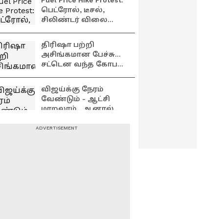
Fuel Price Hike Protest:
பெட்ரோல், டீசல்,
சிலிண்டர் விலை
உயர்வு -
சென்னையில்
திரிஷா பற்றி
சிபிஐ(எம்) போராட்டம்!
அசிங்கமான பேச்சு...
சட்டென வந்த கோபம்
- திமுக நிர்வாகியை
லெஃப்ட் ரைட்
விஜய்க்கு நேரம்
வாங்கிய கனிமொழி !
வேண்டும் - ஆட்சி
மாறலாம்...ஆனால்
காட்சி மாறுவதற்கு
நேரம் ஆகும்! நடிகை
விஜய் அவர்கள்
கஸ்தூரி பேட்டி
மத்திய அரசை
பகைத்து கொள்ள
கூடாது.....இணக்கமாக
போவது நல்லது !
விஜய் அவர்கள்
நடிகை கஸ்தூரி
மத்திய அரசை
எச்சரிக்கை
பகைத்து கொள்ள
கூடாது.....இணக்கமாக
போவது நல்லது !