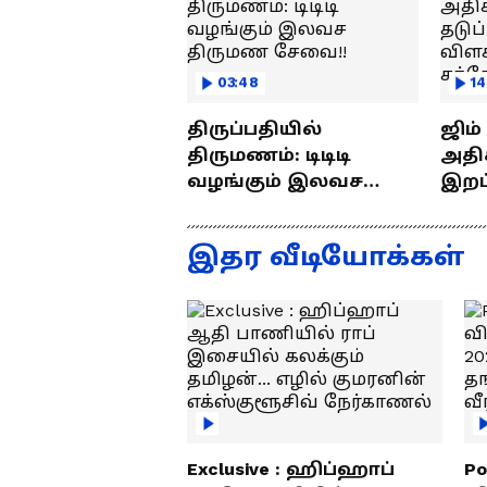
03:48
14
திருப்பதியில்
ஜிம
திருமணம்: டிடிடி
அதிக
வழங்கும் இலவச
இறப்புக
திருமண சேவை!!
எப்ப
ராஜீ
இதர வீடியோக்கள்
Exclusive : ஹிப்ஹாப்
Po