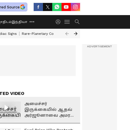
red Source
திடம்
இந்தியா
diac Signs
Rare-Planetary Conjunction After 12 Years
How To Exchange 
TED VIDEO
அமைச்சர்
இருக்கையில் ஆதவ்
W PLAYING
அர்ஜூனாவை அமர
வைத்து வாழ்த்திய
முதலமைச்சர் விஜய்