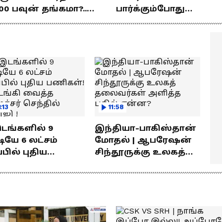
00 பவுன் தங்கமா?..
பார்க்கும்போது
ொக்கம் எவ்வளவு
பிரம்மிப்பாக இருக்கிற
ெரியுமா?
! லோகேஷ் கனகராஜ்
பேச்சு !
:13
11:58
இடங்களில் 9
இந்தியா-பாகிஸ்தான்
யே 6 லட்சம்
மோதல் | ஆபரேஷன்
்பில் புதிய
சிந்தூருக்கு உலகத்
கள்! தொடங்கி
தலைவர்கள் அளித்த
்த அமைச்சர்
பதில் என்ன?
தில் பாலாஜி !