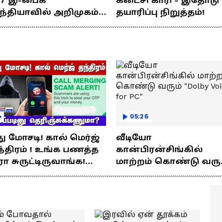
77 இ-பைக்
கடைசி கார்! - இதோடு
ந்தியாவில் அறிமுகம்!
தயாரிப்பு நிறுத்தம்!
ே சார்ஜில் 307கி.மீ
யணம்!
05:26
து மோசடி! கால் மெர்ஜ்
வீடியோ
்திரம் ! உங்க பணத்த
கான்பிரன்சிங்கில்
ரா சுருட்டிருவாங்க!
மாற்றம் கொண்டு வரு
்படினு
"Dolby Voice for PC"
ெரிஞ்சுக்கணுமா?