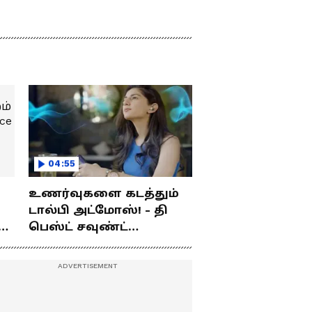
04:55
உணர்வுகளை கடத்தும்
டால்பி அட்மோஸ்! - தி
ம்
பெஸ்ட் சவுண்ட்
எக்ஸ்பீரியன்ஸ்