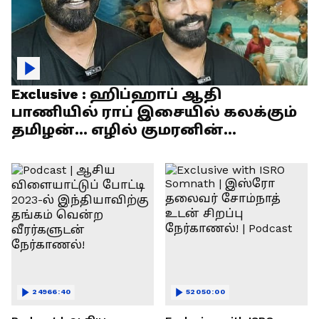
Exclusive : ஹிப்ஹாப் ஆதி
பாணியில் ராப் இசையில் கலக்கும்
தமிழன்... எழில் குமரனின்
எக்ஸ்குளூசிவ் நேர்காணல்
24966:40
52050:00