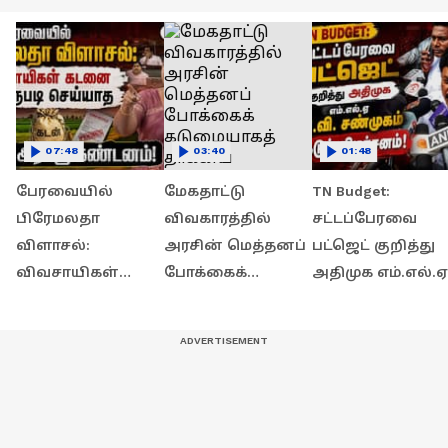
07:48
03:40
01:48
பேரவையில்
மேகதாட்டு
TN Budget:
பிரேமலதா
விவகாரத்தில்
சட்டப்பேரவை
விளாசல்:
அரசின் மெத்தனப்
பட்ஜெட் குறித்து
விவசாயிகள்
போக்கைக்
அதிமுக எம்.எல்.ஏ
கடனை தள்ளுபடி
கடுமையாகத்
சி.வி. சண்முகம்
செய்யாத அரசுக்கு
தாக்கிய
கடுமையான
கண்டனம்!
பிரேமலதா
விமர்சனம்!
விஜயகாந்த் !