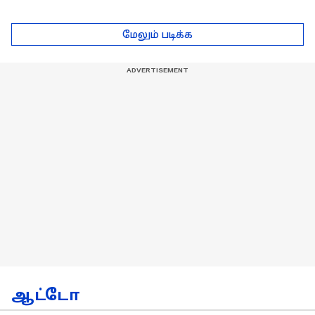
...அடுத்த போட்டிகாக
- தமிழ் லயன்ஸ் அணி
டெல்லி செல்லும் RCB
பயிற்சியாளர் பிரீத்தி
மேலும் படிக்க
அணி !
ரதி
ஆட்டோ