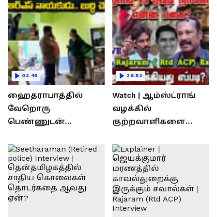
02:45
26:52
ஹைதராபாத்தில்
Watch | ஆம்ஸ்ட்ராங்
வேறொரு
வழக்கில்
பெண்ணுடன்
குற்றவாளிகளை
உல்லாசம்; பிஆர்எஸ்
நெருங்கிவிட்ட
தலைவரை மடக்கி
காவல்துறை? / Rajaram
பிடித்த மனைவி
Rtd ACP Interview