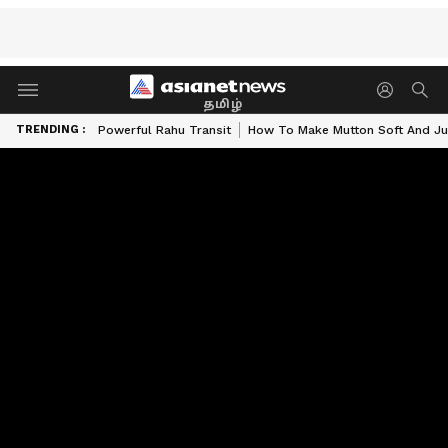
தமிழ்
TRENDING :
Powerful Rahu Transit
How To Make Mutton Soft And Ju