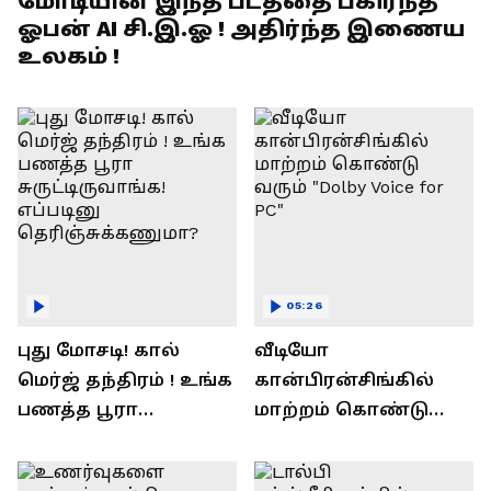
மோடியின் இந்த படத்தை பகிர்ந்த
ஓபன் AI சி.இ.ஓ ! அதிர்ந்த இணைய
உலகம் !
05:26
புது மோசடி! கால்
வீடியோ
மெர்ஜ் தந்திரம் ! உங்க
கான்பிரன்சிங்கில்
பணத்த பூரா
மாற்றம் கொண்டு
சுருட்டிருவாங்க!
வரும் "Dolby Voice for
எப்படினு
PC"