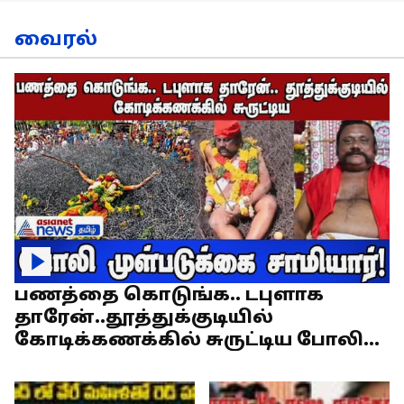
வைரல்
பணத்தை கொடுங்க.. டபுளாக
தாரேன்..தூத்துக்குடியில்
கோடிக்கணக்கில் சுருட்டிய போலி
முள்படுக்கை சாமியார்!