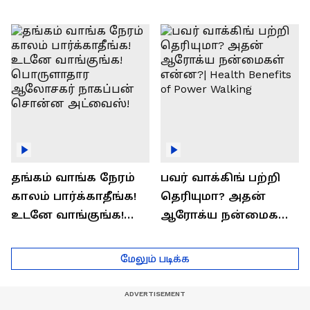
எப்படி | விளக்குகிறார்
Prashanth Arun Exclusive
ராஜீவ் சந்தோஷம் !
Interview
தங்கம் வாங்க நேரம்
பவர் வாக்கிங் பற்றி
காலம் பார்க்காதீங்க!
தெரியுமா? அதன்
உடனே வாங்குங்க!
ஆரோக்ய நன்மைகள்
பொருளாதார
என்ன?| Health Benefits
ஆலோசகர் நாகப்பன்
of Power Walking
மேலும் படிக்க
சொன்ன அட்வைஸ்!