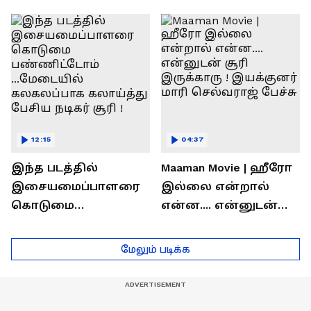
ரொக்கம் எவ்வளவு
இருக்கிறது !
தெரியுமா?
லோகேஷ் கனகராஜ்
பேச்சு !
12:15
04:37
இந்த படத்தில்
Maaman Movie | ஹீரோ
இசையமைப்பாளரை
இல்லை என்றால்
கொடுமை
என்ன.... என்னுடன்
பண்ணிட்டோம்
சூரி இருக்காரு !
...மேடையில்
இயக்குனர் மாரி
மேலும் படிக்க
கலகலப்பாக
செல்வராஜ் பேச்சு
கலாய்த்து பேசிய
நடிகர் சூரி !