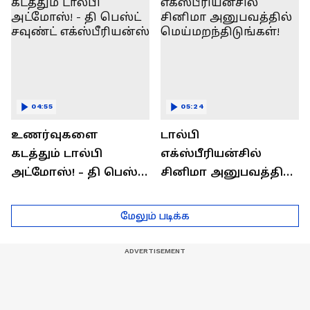
தெரிஞ்சுக்கணுமா?
04:55
05:24
உணர்வுகளை
டால்பி
கடத்தும் டால்பி
எக்ஸ்பீரியன்சில்
அட்மோஸ்! - தி பெஸ்ட்
சினிமா அனுபவத்தில்
சவுண்ட்
மெய்மறந்திடுங்கள்!
எக்ஸ்பீரியன்ஸ்
மேலும் படிக்க