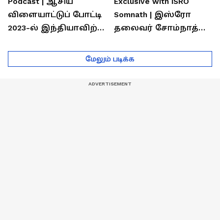
Podcast | ஆசிய
Exclusive with ISRO
விளையாட்டுப் போட்டி
Somnath | இஸ்ரோ
2023-ல் இந்தியாவிற்கு
தலைவர் சோம்நாத்
தங்கம் வென்ற
உடன் சிறப்பு
வீரர்களுடன்
நேர்காணல்! | Podcast
மேலும் படிக்க
நேர்காணல்!