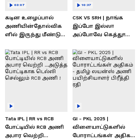
03:07
10:37
கடின உழைப்பால்
CSK VS SRH | நாங்க
அணியின்தோல்விக
இப்போ இல்ல!!
ளில் இருந்து மீண்டு
அப்போவே கெத்து!!
வெற்றி கண்டது-
கொண்டாடிய
தமிழ் லைன்ஸ்
சிஎஸ்கே ரசிகர்கள்
கேப்டன் சுமன்குர்ஜார்
Tata IPL | RR vs RCB
GI - PKL 2025 |
போட்டியில் RCB அணி
விளையாட்டுகளில்
அபார வெற்றி
போராட்டங்கள் அதிகம்