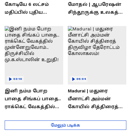
கோடியே 6 லட்சம்
மோதல் | ஆபரேஷன்
மதிப்பில் புதிய
சிந்தூருக்கு உலகத்
பணிகள்! தொடங்கி
தலைவர்கள் அளித்த
வைத்த அமைச்சர்
பதில் என்ன?
செந்தில் பாலாஜி !
03:10
05:04
இனி நம்ம போற
Madurai | மதுரை
பாதை சிங்கப் பாதை..
மீனாட்சி அம்மன்
ராக்கெட் வேகத்தில்
கோயில் சித்திரைத்
முன்னேறுவோம்..
திருவிழா தேரோட்டம்
திருச்சியில்
கோலாகலம்!
மேலும் படிக்க
மு.க.ஸ்டாலின் உறுதி!