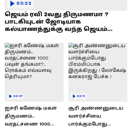
03:22
ஜெயம் ரவி 2வது திருமணமா ?
பாடகியுடன் ஜோடியாக
கல்யாணத்துக்கு வந்த ஜெயம்
ரவி!.....வைரல் வீடியோ !
03:47
03:11
ஐசரி கணேஷ் மகள்
சூரி அண்ணனுடைய
திருமணம்..
வளர்ச்சியை
வரதட்சணை 1000
பார்க்கும்போது
பவுன் தங்கமா?..
பிரம்மிப்பாக