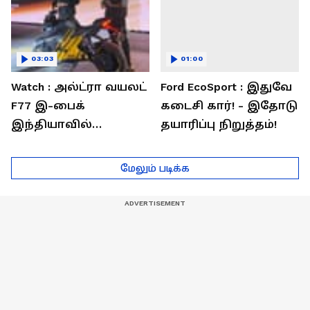
03:03
01:00
Watch : அல்ட்ரா வயலட்
Ford EcoSport : இதுவே
F77 இ-பைக்
கடைசி கார்! - இதோடு
இந்தியாவில்
தயாரிப்பு நிறுத்தம்!
அறிமுகம்! ஒரே
சார்ஜில் 307கி.மீ
மேலும் படிக்க
பயணம்!