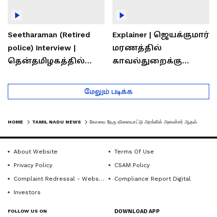
Seetharaman (Retired
Explainer | ஜெயக்குமார்
police) Interview |
மரணத்தில்
தென்தமிழகத்தில்
காவல்துறைக்கு
சாதிய கொலைகள்
இருக்கும் சவால்கள் |
தொடர்கதை ஆவது
Rajaram (Rtd ACP)
மேலும் படிக்க
ஏன்?
Interview
HOME
TAMIL NADU NEWS
கோவை நேரு விளையாட்டு அரங்கில் அமைச்சர் ஆதவ் அர்ஜுனா திடீர் ஆய்வு! | AADHAV ARJUNA
About Website
Terms Of Use
Privacy Policy
CSAM Policy
Complaint Redressal - Website
Compliance Report Digital
Investors
FOLLOW US ON
DOWNLOAD APP