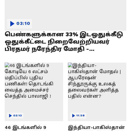
03:10
பெண்களுக்கான 33% இடஒதுக்கீடு
ஒதுக்கீட்டை நிறைவேற்றியவர்
பிரதமர் நரேந்திர மோதி -
எல்.முருகன் பேச்சு !
03:13
11:58
46 இடங்களில் 9
இந்தியா-பாகிஸ்தான்