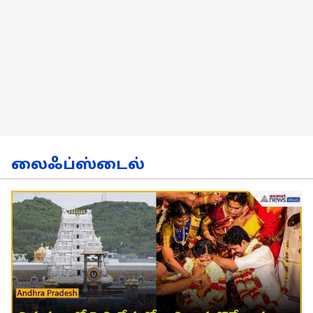
லைஃப்ஸ்டைல்