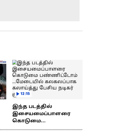
தமிழக அரசு
யாருக்கு கிடைக்கும் ?
விவசாயிகளின்
வேதனைகளை
பார்க்க வேண்டும் !
அன்புமணி ராமதாஸ்
டிஎன்பிஎஸ்சி குரூப்-1
வேண்டுகோள்
தேர்ச்சி: பணி நியமன
ஆணைகளை
வழங்கி வாழ்த்திய
முதல்வர் விஜய் !
அடுத்த கட்டத்திற்கு
தயாராகும் தனுஷ்..!
பிறந்தநாளில் மாஸ்
சர்ப்ரைஸ் ! விஜய்
வழியில் அரசியல்
Tasmac:
ஆட்டம் !
'குடி'மகன்களுக்கு
12:15
குட்நியூஸ்! டாஸ்மாக்
பார்களில் அதிரடி
இந்த படத்தில்
மாற்றம்! முழு விவரம்!
சென்னை குடிநீர்
இசையமைப்பாளரை
வாரிய திட்டப்
கொடுமை
பணிகள்:
து
பண்ணிட்டோம்
கோயம்பேட்டில்