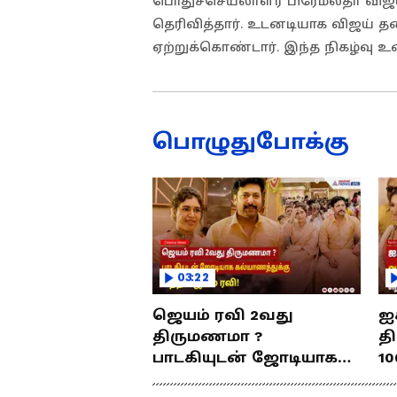
பொதுச்செயலாளர் பிரேமலதா விஜயகா
தெரிவித்தார். உடனடியாக விஜய் 
ஏற்றுக்கொண்டார். இந்த நிகழ்வு உண
பொழுதுபோக்கு
03:22
ஜெயம் ரவி 2வது
ஐ
திருமணமா ?
த
பாடகியுடன் ஜோடியாக
10
கல்யாணத்துக்கு வந்த
ர