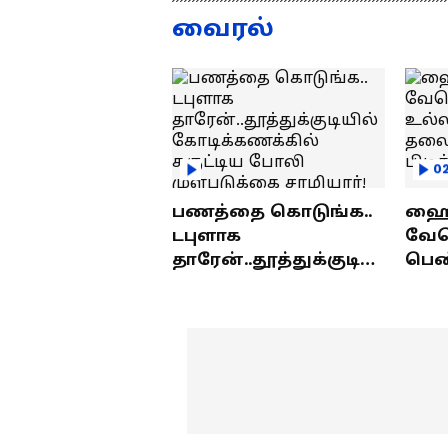
குமரனின்
வ
வைரல்
எக்ஸ்குளூசிவ்
ந
நேர்காணல்
0
பணத்தை கொடுங்க..
ஹைத
டபுளாக
வே
தாரேன்..தூத்துக்குடியி
பெண
ல் கோடிக்கணக்கில்
உல்
சுருட்டிய போலி
தலை
முள்படுக்கை
பிட
சாமியார்!