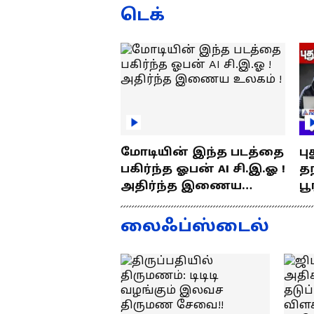
ரூ.5000 அபராதம் !
ப
டெக்
மோடியின் இந்த படத்தை
பு
பகிர்ந்த ஓபன் AI சி.இ.ஓ !
தந
அதிர்ந்த இணைய
பூ
உலகம் !
எப
த
லைஃப்ஸ்டைல்