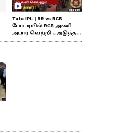
Tata IPL | RR vs RCB
போட்டியில் RCB அணி
அபார வெற்றி ...அடுத்த
போட்டிகாக டெல்லி
செல்லும் RCB அணி !