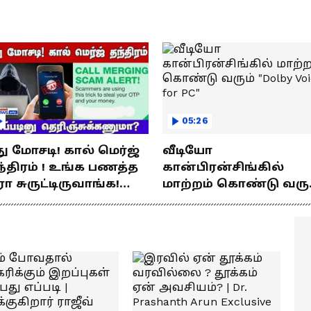
யணம்!
05:26
து மோசடி! கால் மெர்ஜ்
வீடியோ
்திரம் ! உங்க பணத்த
கான்பிரன்சிங்கில்
ரா சுருட்டிருவாங்க!
மாற்றம் கொண்டு வரு
்படினு
"Dolby Voice for PC"
ெரிஞ்சுக்கணுமா?