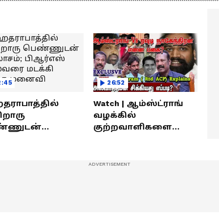
ீரர்களுடன்
நேர்காணல்! | Podcast
ேர்காணல்!
2:45
26:52
ராபாத்தில்
Watch | ஆம்ஸ்ட்ராங்
றொரு
வழக்கில்
்ணுடன்
குற்றவாளிகளை
லாசம்; பிஆர்எஸ்
நெருங்கிவிட்ட
வரை மடக்கி
காவல்துறை? / Rajaram
ித்த மனைவி
Rtd ACP Interview