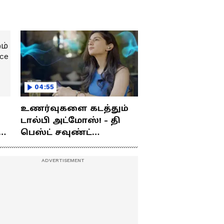
04:55
உணர்வுகளை கடத்தும்
டால்பி அட்மோஸ்! - தி
ம்
பெஸ்ட் சவுண்ட்
எக்ஸ்பீரியன்ஸ்