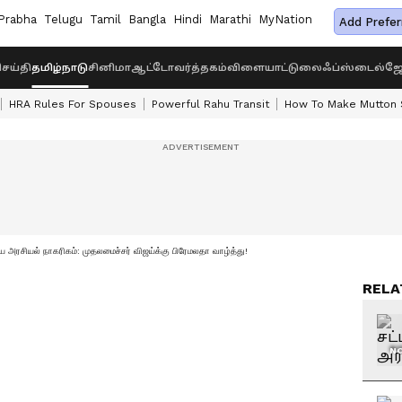
Prabha
Telugu
Tamil
Bangla
Hindi
Marathi
MyNation
Add Prefer
ெய்தி
தமிழ்நாடு
சினிமா
ஆட்டோ
வர்த்தகம்
விளையாட்டு
லைஃப்ஸ்டைல்
ஜோ
HRA Rules For Spouses
Powerful Rahu Transit
How To Make Mutton S
ய அரசியல் நாகரிகம்: முதலமைச்சர் விஜய்க்கு பிரேமலதா வாழ்த்து!
RELA
NO