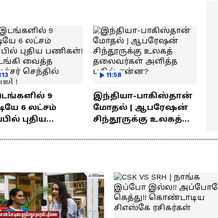
ெரியுமா?
! லோகேஷ் கனகராஜ்
பேச்சு !
:13
11:58
இடங்களில் 9
இந்தியா-பாகிஸ்தான்
யே 6 லட்சம்
மோதல் | ஆபரேஷன்
்பில் புதிய
சிந்தூருக்கு உலகத்
கள்! தொடங்கி
தலைவர்கள் அளித்த
்த அமைச்சர்
பதில் என்ன?
தில் பாலாஜி !