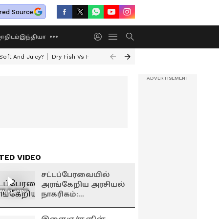
red Source
திடம்
இந்தியா
oft And Juicy?
Dry Fish Vs Fresh Fish
Today Rasi Palan
Rare Astrolo
TED VIDEO
சட்டப்பேரவையில்
அரங்கேறிய அரசியல்
W PLAYING
நாகரிகம்:
முதலமைச்சர்
விஜய்க்கு பிரேமலதா