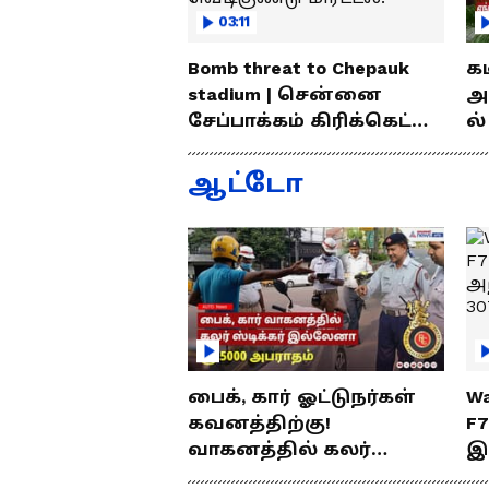
03:11
Bomb threat to Chepauk
க
stadium | சென்னை
அ
சேப்பாக்கம் கிரிக்கெட்
ல்
மைதானத்திற்கு
வ
வெடிகுண்டு மிரட்டல்!
லைன
ஆட்டோ
சு
பைக், கார் ஓட்டுநர்கள்
Wa
கவனத்திற்கு!
F
வாகனத்தில் கலர்
இ
ஸ்டிக்கர் இல்லேனா
ஒர