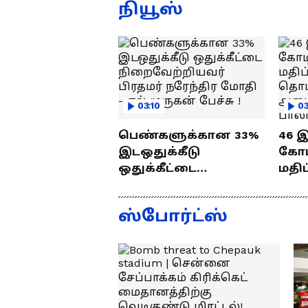
ஜெயம் ரவி!.....வைரல்
த
நியூஸ்
வீடியோ !
03:10
03
பெண்களுக்கான 33%
46 
இடஒதுக்கீடு
கோடி
ஒதுக்கீட்டை
மதிப
நிறைவேற்றியவர்
பணி
பிரதமர் நரேந்திர
வைத
ஸ்போர்ட்ஸ்
மோதி - எல்.முருகன்
செந்
பேச்சு !