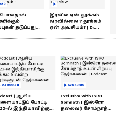
:29
் போவதால்
இரவில் ஏன் தூக்கம்
ரிக்கும்
வரவில்லை ? தூக்கம்
ள் தடுப்பது
ஏன் அவசியம்? | Dr.
டி | விளக்குகிறார்
Prashanth Arun Exclusive
வ் சந்தோஷம் !
Interview
24966:40
52050:00
dcast | ஆசிய
Exclusive with ISRO
ிளையாட்டுப் போட்டி
Somnath | இஸ்ரோ
23-ல் இந்தியாவிற்கு
தலைவர் சோம்நாத்
ங்கம் வென்ற
உடன் சிறப்பு