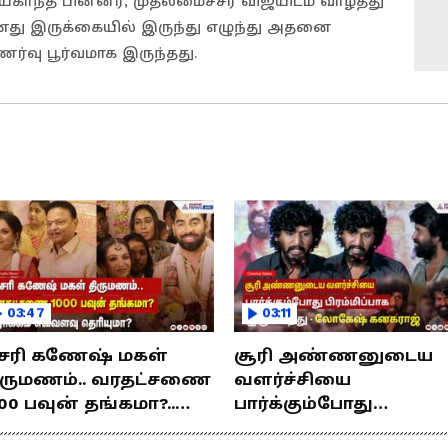
ந்த் பின்னர், முதலமைச்சர் விஜயிடம் வாழ்த்து
தனது இருக்கையில் இருந்து எழுந்து அதனை
ர்வு பூர்வமாக இருந்தது.
03:47
03:11
சரி கணேஷ் மகள்
சூரி அண்ணனுடைய
ிருமணம்.. வரதட்சணை
வளர்ச்சியை
00 பவுன் தங்கமா?..
பார்க்கும்போது
ொக்கம் எவ்வளவு
பிரம்மிப்பாக இருக்கிற