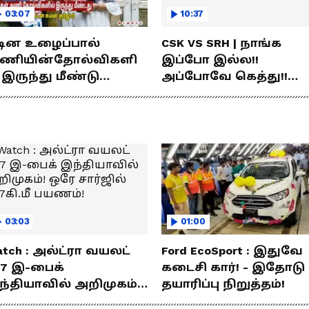
03:07
10:37
டின உழைப்பால்
CSK VS SRH | நாங்க
ணியின்தோல்விகளி
இப்போ இல்ல!!
 இருந்து மீண்டு
அப்போவே கெத்து!!
ெற்றி கண்டது- தமிழ்
கொண்டாடிய சிஎஸ்கே
்ஸ் கேப்டன்
ரசிகர்கள்
மன்குர்ஜார்
03:03
01:00
tch : அல்ட்ரா வயலட்
Ford EcoSport : இதுவே
77 இ-பைக்
கடைசி கார்! - இதோடு
ந்தியாவில் அறிமுகம்!
தயாரிப்பு நிறுத்தம்!
ே சார்ஜில் 307கி.மீ