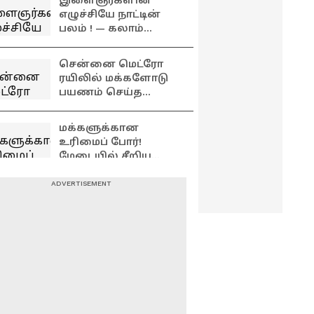
இளைஞர்களின்
வாழ்த்து!
எழுச்சியே நாட்டின்
பலம் ! — கலாம்
விருது விழாவில்
அமைச்சர் ஆதவ்
சென்னை மெட்ரோ
அர்ஜுனா பேட்டி
ரயிலில் மக்களோடு
பயணம் செய்த
முதல்வர்
முதலமைச்சர் விஜய் !
மக்களுக்கான
மகிழ்ச்சியில் மக்கள்
உரிமைப் போர்!
மேடையில் சீறிய
சௌமியா
அன்புமணி...
வேகமெடுக்கும்
அதிர்ச்சியில்
சென்னை மெட்ரோ
ஆளுங்கட்சி!
ரயில் பணிகள்...
களத்தில் இறங்கி
ஆய்வு செய்த
ஏக்கருக்கு ரூ.10,000
முதலமைச்சர் விஜய்!
நிவாரணம்.!
பட்ஜெட்டில்
வெளியாகும் மெகா
அறிவிப்பு.! யார்