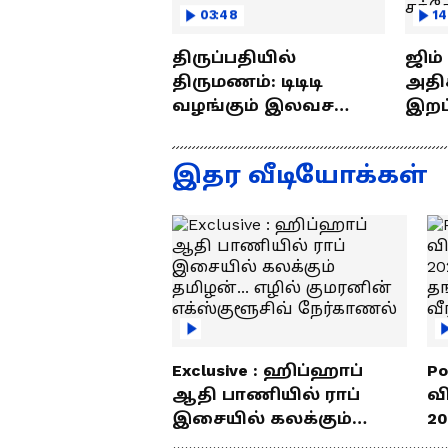
03:48
14
திருப்பதியில்
ஜிம
திருமணம்: டிடிடி
அதிக
வழங்கும் இலவச
இறப்புக
திருமண சேவை!!
எப்ப
ராஜீ
இதர வீடியோக்கள்
Exclusive : ஹிப்ஹாப்
Po
ஆதி பாணியில் ராப்
வ
இசையில் கலக்கும்
20
தமிழன்... எழில்
த