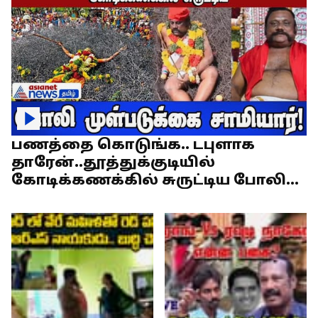
பணத்தை கொடுங்க.. டபுளாக
தாரேன்..தூத்துக்குடியில்
கோடிக்கணக்கில் சுருட்டிய போலி
முள்படுக்கை சாமியார்!