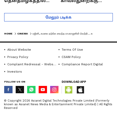
தென்தமிழகத்தில்
காவல்துறைக்கு
சாதிய கொலைகள்
இருக்கும் சவால்கள் |
தொடர்கதை ஆவது
Rajaram (Rtd ACP)
மேலும் படிக்க
ஏன்?
Interview
HOME
CINEMA
ரஜினி, கமலை நடுங்க வைத்த ராமராஜனின் வெற்றி... கரகாட்டக்காரன் படைத்த சாதனைகள் ஒரு பார்வை !
About Website
Terms Of Use
Privacy Policy
CSAM Policy
Complaint Redressal - Website
Compliance Report Digital
Investors
FOLLOW US ON
DOWNLOAD APP
© Copyright 2026 Asianxt Digital Technologies Private Limited (Formerly
known as Asianet News Media & Entertainment Private Limited) | All Rights
Reserved