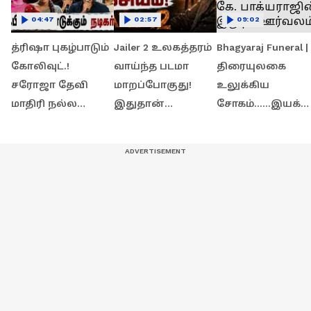
04:47
02:57
09:02
த்ரிஷா புகழ்பாடும்
Jailer 2 உலகத்தரம்
Bhagyaraj Funeral |
கோலிவுட்.!
வாய்ந்த படமா
திரையுலகை
சரோஜா தேவி
மாறப்போகுது!
உலுக்கிய
மாதிரி நல்ல
இதுதான்
சோகம்......இயக்க
கேரக்டர்..!
உண்மையான
னர் கே.
சர்ட்டிஃபிகேட்
காரணம்! 💥
பாக்யராஜின்
கொடுக்கும்
இறுதி ஊர்வலம் !
நடிகர்கள்