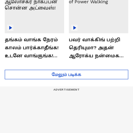
தங்கம் வாங்க நேரம்
பவர் வாக்கிங் பற்றி
காலம் பார்க்காதீங்க!
தெரியுமா? அதன்
உடனே வாங்குங்க!
ஆரோக்ய நன்மைகள்
பொருளாதார
என்ன?| Health Benefits
ஆலோசகர் நாகப்பன்
of Power Walking
மேலும் படிக்க
சொன்ன அட்வைஸ்!