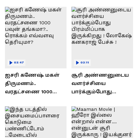
ரவி!.....வைரல் வீடியோ !
03:47
03:11
ஐசரி கணேஷ் மகள்
சூரி அண்ணனுடைய
திருமணம்..
வளர்ச்சியை
வரதட்சணை 1000
பார்க்கும்போது
பவுன் தங்கமா?..
பிரம்மிப்பாக
ரொக்கம் எவ்வளவு
இருக்கிறது !
தெரியுமா?
லோகேஷ் கனகராஜ்
பேச்சு !