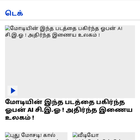
டெக்
மோடியின் இந்த படத்தை பகிர்ந்த
ஓபன் AI சி.இ.ஓ ! அதிர்ந்த இணைய
உலகம் !