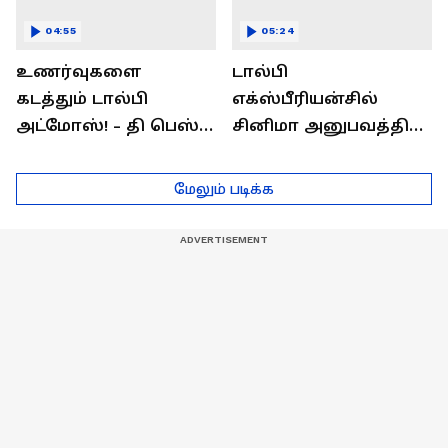
04:55
05:24
உணர்வுகளை
டால்பி
கடத்தும் டால்பி
எக்ஸ்பீரியன்சில்
அட்மோஸ்! - தி பெஸ்ட்
சினிமா அனுபவத்தில்
சவுண்ட்
மெய்மறந்திடுங்கள்!
எக்ஸ்பீரியன்ஸ்
மேலும் படிக்க