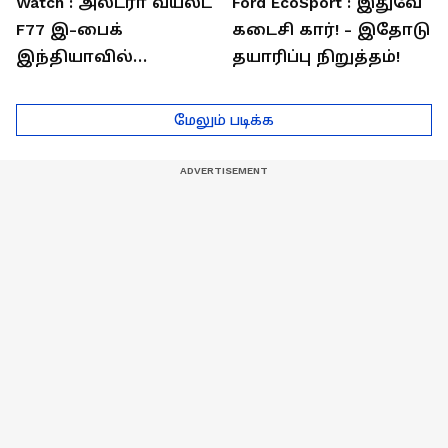
Watch : அல்ட்ரா வயலட்
Ford EcoSport : இதுவே
F77 இ-பைக்
கடைசி கார்! - இதோடு
இந்தியாவில்
தயாரிப்பு நிறுத்தம்!
அறிமுகம்! ஒரே
சார்ஜில் 307கி.மீ
மேலும் படிக்க
பயணம்!