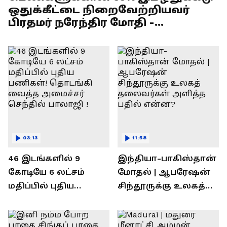
ஒதுக்கீட்டை நிறைவேற்றியவர்
பிரதமர் நரேந்திர மோதி -
எல்.முருகன் பேச்சு !
03:13
11:58
46 இடங்களில் 9
இந்தியா-பாகிஸ்தான்
கோடியே 6 லட்சம்
மோதல் | ஆபரேஷன்
மதிப்பில் புதிய
சிந்தூருக்கு உலகத்
பணிகள்! தொடங்கி
தலைவர்கள் அளித்த
வைத்த அமைச்சர்
பதில் என்ன?
செந்தில் பாலாஜி !