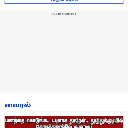
நேர்காணல்!
வைரல்