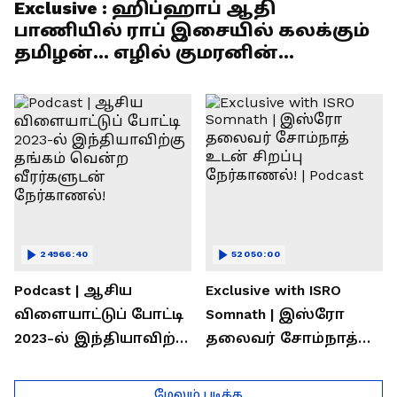
Exclusive : ஹிப்ஹாப் ஆதி
பாணியில் ராப் இசையில் கலக்கும்
தமிழன்... எழில் குமரனின்
எக்ஸ்குளூசிவ் நேர்காணல்
24966:40
52050:00
Podcast | ஆசிய
Exclusive with ISRO
விளையாட்டுப் போட்டி
Somnath | இஸ்ரோ
2023-ல் இந்தியாவிற்கு
தலைவர் சோம்நாத்
தங்கம் வென்ற
உடன் சிறப்பு
வீரர்களுடன்
நேர்காணல்! | Podcast
மேலும் படிக்க