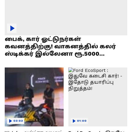
பைக், கார் ஓட்டுநர்கள்
கவனத்திற்கு! வாகனத்தில் கலர்
ஸ்டிக்கர் இல்லேனா ரூ.5000
அபராதம் !
03:03
01:00