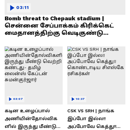
03:11
Bomb threat to Chepauk stadium |
சென்னை சேப்பாக்கம் கிரிக்கெட்
மைதானத்திற்கு வெடிகுண்டு
மிரட்டல்!
03:07
10:37
கடின உழைப்பால்
CSK VS SRH | நாங்க
அணியின்தோல்விக
இப்போ இல்ல!!
ளில் இருந்து மீண்டு
அப்போவே கெத்து!!