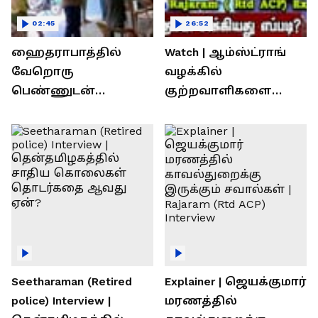
02:45
26:52
ஹைதராபாத்தில்
Watch | ஆம்ஸ்ட்ராங்
வேறொரு
வழக்கில்
பெண்ணுடன்
குற்றவாளிகளை
உல்லாசம்; பிஆர்எஸ்
நெருங்கிவிட்ட
தலைவரை மடக்கி
காவல்துறை? / Rajaram
பிடித்த மனைவி
Rtd ACP Interview
Seetharaman (Retired
Explainer | ஜெயக்குமார்
police) Interview |
மரணத்தில்