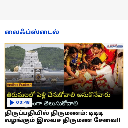
லைஃப்ஸ்டைல்
03:48
திருப்பதியில் திருமணம்: டிடிடி
வழங்கும் இலவச திருமண சேவை!!