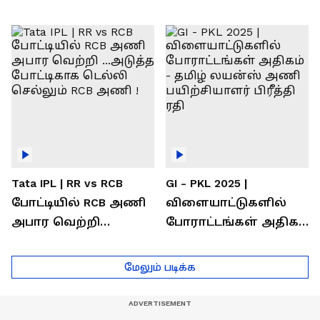
வெற்றி கண்டது-
கொண்டாடிய
தமிழ் லைன்ஸ்
சிஎஸ்கே ரசிகர்கள்
கேப்டன் சுமன்குர்ஜார்
Tata IPL | RR vs RCB
GI - PKL 2025 |
போட்டியில் RCB அணி
விளையாட்டுகளில்
அபார வெற்றி
போராட்டங்கள் அதிகம்
...அடுத்த போட்டிகாக
- தமிழ் லயன்ஸ் அணி
டெல்லி செல்லும் RCB
பயிற்சியாளர் பிரீத்தி
மேலும் படிக்க
அணி !
ரதி