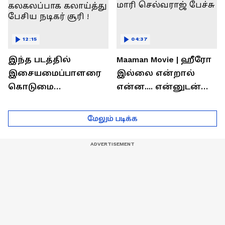
12:15
04:37
இந்த படத்தில்
Maaman Movie | ஹீரோ
இசையமைப்பாளரை
இல்லை என்றால்
கொடுமை
என்ன.... என்னுடன்
பண்ணிட்டோம்
சூரி இருக்காரு !
...மேடையில்
இயக்குனர் மாரி
மேலும் படிக்க
கலகலப்பாக
செல்வராஜ் பேச்சு
கலாய்த்து பேசிய
நடிகர் சூரி !