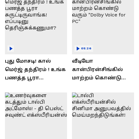
05:26
புது மோசடி! கால்
வீடியோ
மெர்ஜ் தந்திரம் ! உங்க
கான்பிரன்சிங்கில்
பணத்த பூரா
மாற்றம் கொண்டு
சுருட்டிருவாங்க!
வரும் "Dolby Voice for
எப்படினு
PC"
தெரிஞ்சுக்கணுமா?