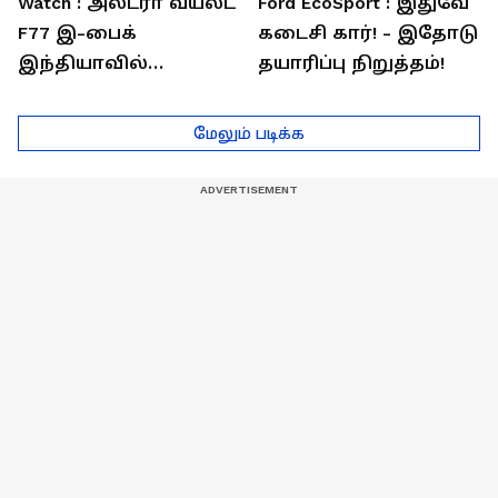
Watch : அல்ட்ரா வயலட்
Ford EcoSport : இதுவே
F77 இ-பைக்
கடைசி கார்! - இதோடு
இந்தியாவில்
தயாரிப்பு நிறுத்தம்!
அறிமுகம்! ஒரே
சார்ஜில் 307கி.மீ
மேலும் படிக்க
பயணம்!