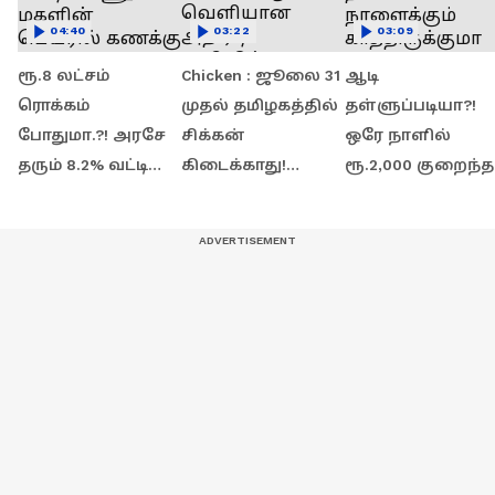
04:40
03:22
03:09
ரூ.8 லட்சம்
Chicken : ஜூலை 31
ஆடி
ரொக்கம்
முதல் தமிழகத்தில்
தள்ளுப்படியா?!
போதுமா.?! அரசே
சிக்கன்
ஒரே நாளில்
தரும் 8.2% வட்டி
கிடைக்காது!
ரூ.2,000 குறைந்த
வேணுமா?
வெளியான அதிரடி
தங்கம் விலை.!
மகளின் பெயரில்
அறிவிப்பு!
நாளைக்கும்
கணக்கு
காரணம் என்ன?
காத்திருக்குமா
தொடங்குங்க!
இந்த ஜாக்பாட்