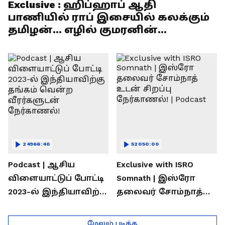
Exclusive : ஹிப்ஹாப் ஆதி
பாணியில் ராப் இசையில் கலக்கும்
தமிழன்... எழில் குமரனின்
எக்ஸ்குளூசிவ் நேர்காணல்
24966:40
52050:00
Podcast | ஆசிய
Exclusive with ISRO
விளையாட்டுப் போட்டி
Somnath | இஸ்ரோ
2023-ல் இந்தியாவிற்கு
தலைவர் சோம்நாத்
தங்கம் வென்ற
உடன் சிறப்பு
வீரர்களுடன்
நேர்காணல்! | Podcast
மேலும் படிக்க