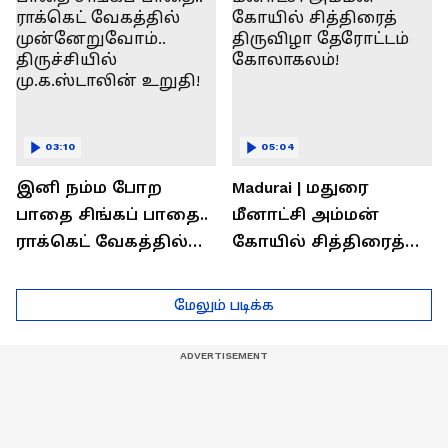
03:10
05:04
இனி நம்ம போற
Madurai | மதுரை
பாதை சிங்கப் பாதை..
மீனாட்சி அம்மன்
ராக்கெட் வேகத்தில்
கோயில் சித்திரைத்
முன்னேறுவோம்..
திருவிழா தேரோட்டம்
திருச்சியில்
கோலாகலம்!
மேலும் படிக்க
மு.க.ஸ்டாலின் உறுதி!