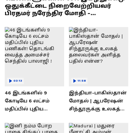
ஒதுக்கீட்டை நிறைவேற்றியவர்
பிரதமர் நரேந்திர மோதி -
எல்.முருகன் பேச்சு !
03:13
11:58
46 இடங்களில் 9
இந்தியா-பாகிஸ்தான்
கோடியே 6 லட்சம்
மோதல் | ஆபரேஷன்
மதிப்பில் புதிய
சிந்தூருக்கு உலகத்
பணிகள்! தொடங்கி
தலைவர்கள் அளித்த
வைத்த அமைச்சர்
பதில் என்ன?
செந்தில் பாலாஜி !