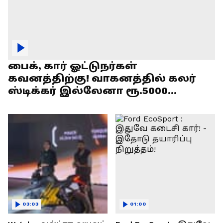
பைக், கார் ஓட்டுநர்கள்
கவனத்திற்கு! வாகனத்தில் கலர்
ஸ்டிக்கர் இல்லேனா ரூ.5000
அபராதம் !
03:03
01:00