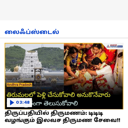
லைஃப்ஸ்டைல்
03:48
திருப்பதியில் திருமணம்: டிடிடி
வழங்கும் இலவச திருமண சேவை!!