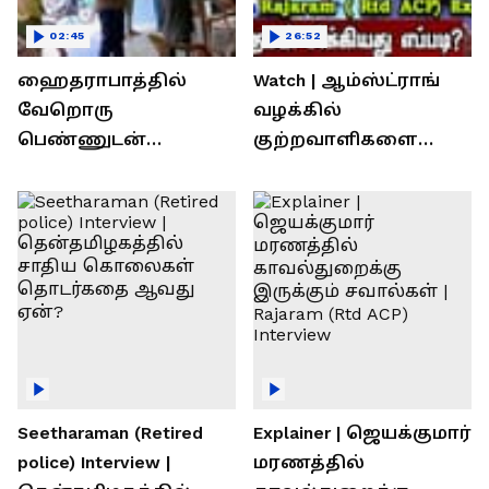
02:45
26:52
ஹைதராபாத்தில்
Watch | ஆம்ஸ்ட்ராங்
வேறொரு
வழக்கில்
பெண்ணுடன்
குற்றவாளிகளை
உல்லாசம்; பிஆர்எஸ்
நெருங்கிவிட்ட
தலைவரை மடக்கி
காவல்துறை? / Rajaram
பிடித்த மனைவி
Rtd ACP Interview
Seetharaman (Retired
Explainer | ஜெயக்குமார்
police) Interview |
மரணத்தில்