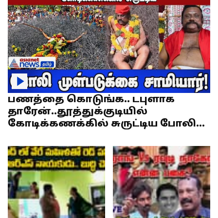
பணத்தை கொடுங்க.. டபுளாக
தாரேன்..தூத்துக்குடியில்
கோடிக்கணக்கில் சுருட்டிய போலி
முள்படுக்கை சாமியார்!