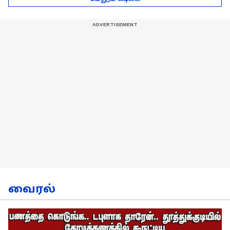
நேர்காணல்!
வைரல்