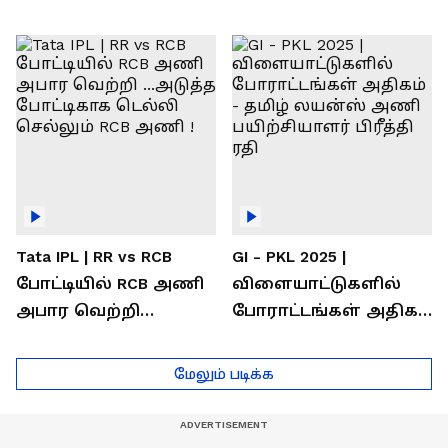
வெற்றி கண்டது-
கொண்டாடிய
தமிழ் லைன்ஸ்
சிஎஸ்கே ரசிகர்கள்
கேப்டன் சுமன்குர்ஜார்
Tata IPL | RR vs RCB
GI - PKL 2025 |
போட்டியில் RCB அணி
விளையாட்டுகளில்
அபார வெற்றி
போராட்டங்கள் அதிகம்
...அடுத்த போட்டிகாக
- தமிழ் லயன்ஸ் அணி
டெல்லி செல்லும் RCB
பயிற்சியாளர் பிரீத்தி
மேலும் படிக்க
அணி !
ரதி