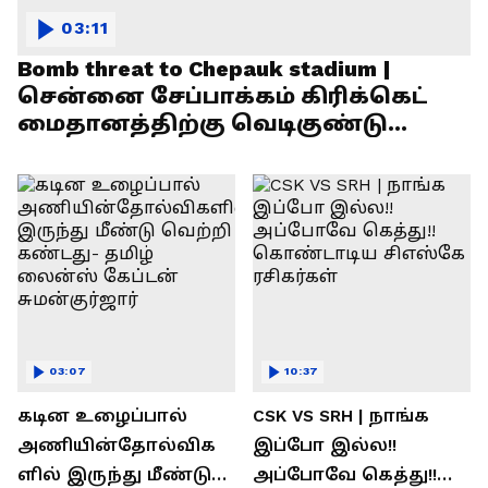
03:11
Bomb threat to Chepauk stadium |
சென்னை சேப்பாக்கம் கிரிக்கெட்
மைதானத்திற்கு வெடிகுண்டு
மிரட்டல்!
03:07
10:37
கடின உழைப்பால்
CSK VS SRH | நாங்க
அணியின்தோல்விக
இப்போ இல்ல!!
ளில் இருந்து மீண்டு
அப்போவே கெத்து!!