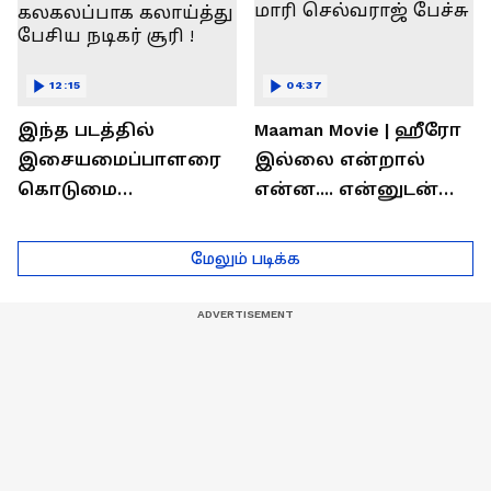
12:15
04:37
இந்த படத்தில்
Maaman Movie | ஹீரோ
இசையமைப்பாளரை
இல்லை என்றால்
கொடுமை
என்ன.... என்னுடன்
பண்ணிட்டோம்
சூரி இருக்காரு !
...மேடையில்
இயக்குனர் மாரி
மேலும் படிக்க
கலகலப்பாக
செல்வராஜ் பேச்சு
கலாய்த்து பேசிய
நடிகர் சூரி !