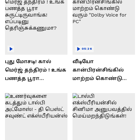
05:26
புது மோசடி! கால்
வீடியோ
மெர்ஜ் தந்திரம் ! உங்க
கான்பிரன்சிங்கில்
பணத்த பூரா
மாற்றம் கொண்டு
சுருட்டிருவாங்க!
வரும் "Dolby Voice for
எப்படினு
PC"
தெரிஞ்சுக்கணுமா?