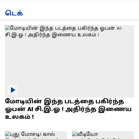
டெக்
மோடியின் இந்த படத்தை பகிர்ந்த
ஓபன் AI சி.இ.ஓ ! அதிர்ந்த இணைய
உலகம் !