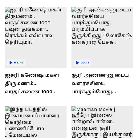
ரவி!.....வைரல் வீடியோ !
03:47
03:11
ஐசரி கணேஷ் மகள்
சூரி அண்ணனுடைய
திருமணம்..
வளர்ச்சியை
வரதட்சணை 1000
பார்க்கும்போது
பவுன் தங்கமா?..
பிரம்மிப்பாக
ரொக்கம் எவ்வளவு
இருக்கிறது !
தெரியுமா?
லோகேஷ் கனகராஜ்
பேச்சு !