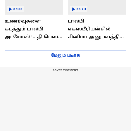
04:55
05:24
உணர்வுகளை
டால்பி
கடத்தும் டால்பி
எக்ஸ்பீரியன்சில்
அட்மோஸ்! - தி பெஸ்ட்
சினிமா அனுபவத்தில்
சவுண்ட்
மெய்மறந்திடுங்கள்!
எக்ஸ்பீரியன்ஸ்
மேலும் படிக்க