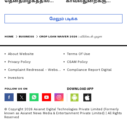
தென்தமிழகத்தில்
காவல்துறைக்கு
சாதிய கொலைகள்
இருக்கும் சவால்கள் |
தொடர்கதை ஆவது
Rajaram (Rtd ACP)
மேலும் படிக்க
ஏன்?
Interview
HOME
BUSINESS
CROP LOAN WAIVER 2026 : பயிர்க்கடன் முழுசா தள்ளுபடி! யார் யாருக்கு கிடைக்கும்? முழு விவரம் இதோ!
About Website
Terms Of Use
Privacy Policy
CSAM Policy
Complaint Redressal - Website
Compliance Report Digital
Investors
FOLLOW US ON
DOWNLOAD APP
© Copyright 2026 Asianxt Digital Technologies Private Limited (Formerly
known as Asianet News Media & Entertainment Private Limited) | All Rights
Reserved