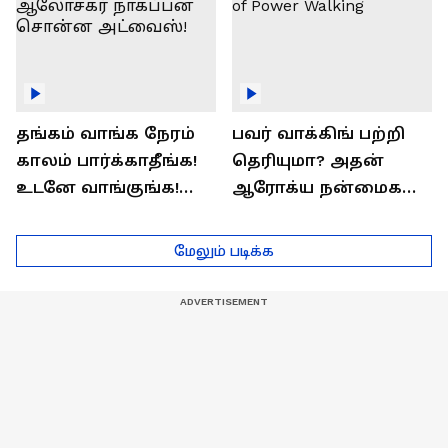
தங்கம் வாங்க நேரம்
பவர் வாக்கிங் பற்றி
காலம் பார்க்காதீங்க!
தெரியுமா? அதன்
உடனே வாங்குங்க!
ஆரோக்ய நன்மைகள்
பொருளாதார
என்ன?| Health Benefits
ஆலோசகர் நாகப்பன்
of Power Walking
மேலும் படிக்க
சொன்ன அட்வைஸ்!