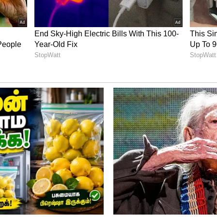
ப் பொடி மற்றும் மஞ்சள் தூளைச் சேர்த்து
்டும்.
திருந்த குருமிளகு, இலவங்கப்பட்டை,
பொடியையும் சூடான தண்ணீரில் சேர்த்து
்டும். இப்போது சூடான மூலிகை டீ தயாராகி
ைத் தேநீரை செய்து, குடித்து வந்தால் உடலில்
ு பெருகும். தினந்தோறும் டீ மற்றும் காஃபி
, இதற்குப் பதிலாக இந்த மூலிகைத் தேநீரை
க்கியம் கிடைப்பதோடு, நோய் எதிர்ப்புச்