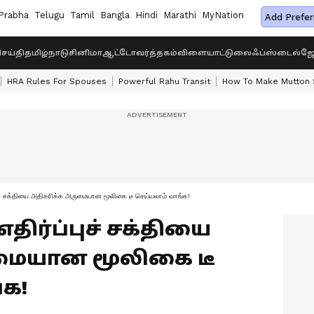
Prabha
Telugu
Tamil
Bangla
Hindi
Marathi
MyNation
Add Prefer
ெய்தி
தமிழ்நாடு
சினிமா
ஆட்டோ
வர்த்தகம்
விளையாட்டு
லைஃப்ஸ்டைல்
ஜோ
HRA Rules For Spouses
Powerful Rahu Transit
How To Make Mutton S
ச் சக்தியை அதிகரிக்க அருமையான மூலிகை டீ செய்யலாம் வாங்க!
எதிர்ப்புச் சக்தியை
மையான மூலிகை டீ
க!