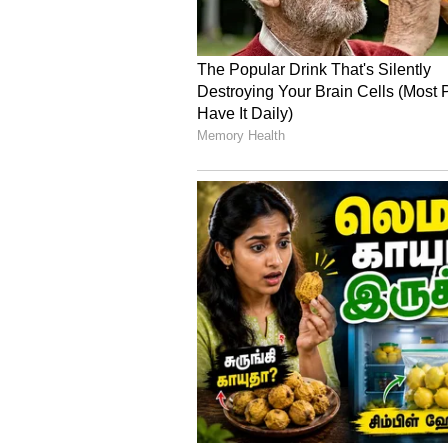
சூடான தண்ணீரில் காய்ந்த இஞ்சி
நன்றாக சூடாக்கிக் கொள்ள வேண
பிறகு முன்னதாக அரைத்து வைத்
ஏலக்காய் மற்றும் ஓமம் கலந்த 
கொதிக்க வைத்துக் கொள்ள வேண
விடும்.
அடிக்கடி தொடர்ந்து இந்த மூலிக
நோய் எதிர்ப்புச் சக்தி பன்மடங்க
குடிக்கும் பழக்கம் உள்ளவர்கள்
குடித்து வந்தால், உடலுக்கு ஆரோ
சக்தியும் அதிகரிக்கும்.