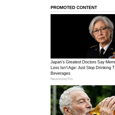
ஓமம்
மஞ்சள்
விடுமுறை ஸ்பெஷல்- சாக்லே
சாப்பிடலாம்!
செய்முறை
முதலில் குருமிளகு, இலவங்கப்
நன்றாக அரைத்துக் கொள்ள வேண்
சேர்த்து சூடாக்கிக் கொள்ள வேண