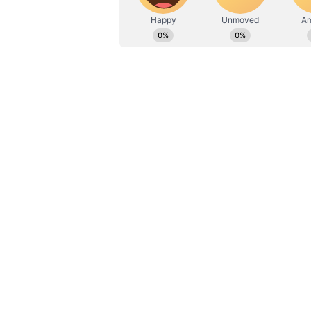
தேவையானப் பொருட்கள்
குருமிளகு
ஏலக்காய்
காய்ந்த இஞ்சிப் பொடி
இலவங்கப்பட்டை