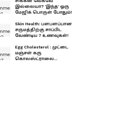
சிக்கன் வேகவே
இல்லையா? 'இந்த' ஒரு
மேஜிக் பொருள் போதும்!
Skin Health: பளபளப்பான
சருமத்திற்கு சாப்பிட
வேண்டிய 7 உணவுகள்!
Egg Cholesterol : முட்டை
மஞ்சள் கரு
கொலஸ்ட்ராலை
அதிகரிக்குமா? ஒரு
நாளைக்கு எத்தனை
சாப்பிடலாம்?