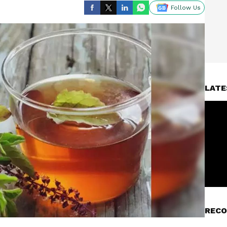
Follow Us
LATE
RECO