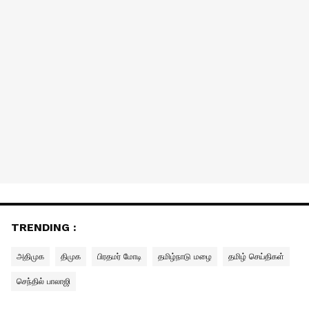
TRENDING :
அதிமுக
திமுக
பிரதமர் மோடி
தமிழ்நாடு மழை
தமிழ் செய்திகள்
செந்தில் பாலாஜி