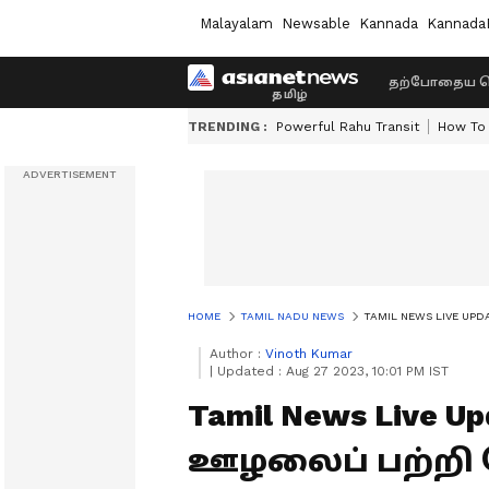
Malayalam
Newsable
Kannada
Kannada
தற்போதைய ச
TRENDING :
Powerful Rahu Transit
How To 
HOME
TAMIL NADU NEWS
TAMIL NEWS LIVE UPDATES
Author :
Vinoth Kumar
|
Updated :
Aug 27 2023, 10:01 PM IST
Tamil News Live Up
ஊழலைப் பற்றி 