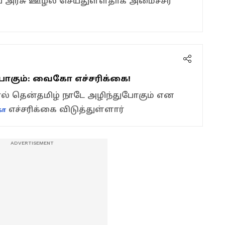
ய அரசு ஊழல் செய்துள்ளதாக அமைச்சர்
போகும்: வைகோ எச்சரிக்கை!
 தென்தமிழ் நாடே அழிந்துபோகும் என
எச்சரிக்கை விடுத்துள்ளார்
ோ