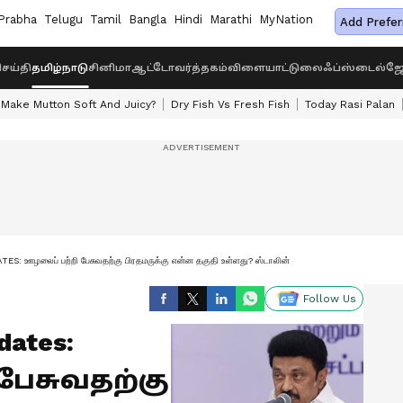
Prabha
Telugu
Tamil
Bangla
Hindi
Marathi
MyNation
Add Prefer
ெய்தி
தமிழ்நாடு
சினிமா
ஆட்டோ
வர்த்தகம்
விளையாட்டு
லைஃப்ஸ்டைல்
ஜோ
Make Mutton Soft And Juicy?
Dry Fish Vs Fresh Fish
Today Rasi Palan
: ஊழலைப் பற்றி பேசுவதற்கு பிரதமருக்கு என்ன தகுதி உள்ளது? ஸ்டாலின்
Follow Us
dates:
பேசுவதற்கு