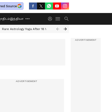
red Source
திடம்
இந்தியா
Rare Astrology Yoga After 18 Years
Dwi Pushkar Yoga 2026
Guru Peyar