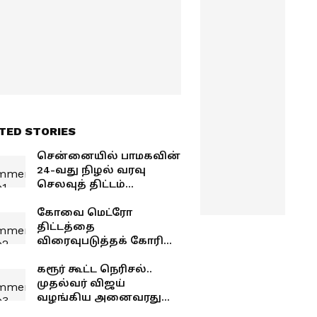
TED STORIES
சென்னையில் பாமகவின்
24-வது நிழல் வரவு
செலவுத் திட்டம்
வெளியீடு ! அன்புமணி
ராமதாஸ் பேட்டி
கோவை மெட்ரோ
திட்டத்தை
விரைவுபடுத்தக் கோரி
மறுமலர்ச்சி மக்கள்
இயக்கம் ஆர்ப்பாட்டம்!
கரூர் கூட்ட நெரிசல்..
முதல்வர் விஜய்
வழங்கிய அனைவரது
அரசு பணியும் ரத்து..!