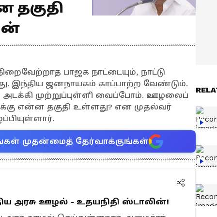
்ன தகுதி
ின்
ிறைவேற்றாத பாஜக நாட்டையும், நாட்டு
றது. இந்திய ஜனநாயகம் காப்பாற்ற வேண்டும்.
RELA
ை அடக்கி முற்றுப்புள்ளி வைப்போம். ஊழலைப்
ிக்கு என்ன தகுதி உள்ளது? என முதல்வர்
ப்பியுள்ளார்.
்கள் முதன்மைத் தேர்வாக்குங்கள்
ிய அரசு ஊழல் - உதயநிதி ஸ்டாலின்!