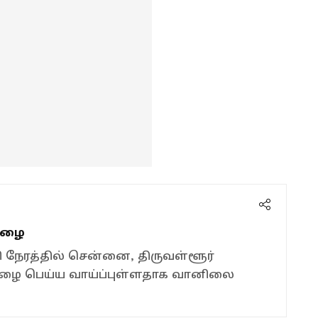
 மழை
ணி நேரத்தில் சென்னை, திருவள்ளூர்
 மழை பெய்ய வாய்ப்புள்ளதாக வானிலை