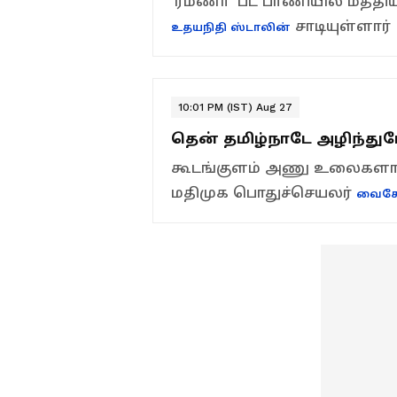
'ரமணா' பட பாணியில் மத்தி
சாடியுள்ளார்
உதயநிதி ஸ்டாலின்
10:01 PM (IST) Aug 27
தென் தமிழ்நாடே அழிந்து
கூடங்குளம் அணு உலைகளால்
மதிமுக பொதுச்செயலர்
வைக