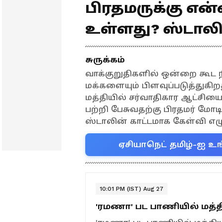
பிரதமருக்கு என
உள்ளது? ஸ்டால
சுருக்கம்
வாக்குறுதிகளில் ஒன்றை கூட ந
மக்களையும் பிளவுப்படுத்துகி
மத்தியில் சர்வாதிகார ஆட்சிய
பற்றி பேசுவதற்கு பிரதமர் மோட
ஸ்டாலின் காட்டமாக கேள்வி எழு
ஏசியாநெட் தமிழ்-ஐ உங
10:01 PM (IST) Aug 27
'ரமணா' பட பாணியில் மத்த