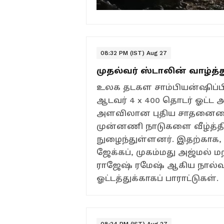
08:32 PM (IST) Aug 27
முதல்வர் ஸ்டாலின் வாழ்த்த
உலக தடகள சாம்பியன்ஷிப்பில
ஆடவர் 4 x 400 தொடர் ஓட்
அளவிலான புதிய சாதனையைப்
முன்னணி நாடுகளை வீழ்த்தி,
நுழைந்துள்ளனர். இதற்காக
ஜேக்கப், முகம்மது அஜ்மல் மற
ராஜேஷ் ரமேஷ் ஆகிய நால்வ
ஓட்டத்துக்காகப் பாராட்டுகள்.
08:24 PM (IST) Aug 27