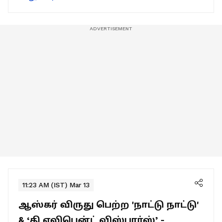
11:23 AM (IST) Mar 13
ஆஸ்கர் விருது பெற்ற 'நாட்டு நாட்டு'
& ‘தி எலிபென்ட் விஸ்பரர்ஸ்’ -