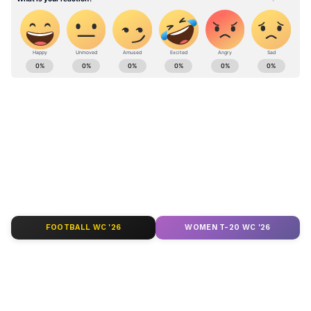
ABOUT THE AUTHOR
vinoth kumar
VK
வினோத்குமார் 10 ஆண்டுகளாக
செய்தித்துறையில் பணியாற்றி வரும் இவர்.
கடந்த 2018ம் ஆண்டு முதல் ஏசியாநெட் நியூஸ்
தமிழில் சப்-எடிட்டராக பணியாற்றி வருகிறார்.
திருச்சி
டிஜிட்டல் மீடியா குறித்து நன்கு அனுபவம்
கொண்டவர். தமிழ்நாடு, அரசியல், குற்றம்
Published :
Mar 13 2023, 10:45 AM IST
செய்திகளை எழுதுவதில் ஆர்வம் கொண்டவர்.
Follow Us
FOOTBALL WC '26
WOMEN T-20 WC '26