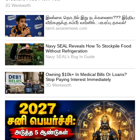
தனிமைபடுத்தப்பட்டுள்ளனர். தமிழகத்தில்
பிப்ரவரி மாத நிலவரப்படி 545 பேருக்கு
இன்ஃபுளுயன்சா வைரஸ் பாதிப்பு
உறுதியாகியுள்ளது. இந்தயாவில்
இன்புளுயன்சா வைரஸ் பாதிப்பால்
கர்நாடகா மற்றும் அரியானாவில்
உயிரிழப்பு ஏற்பட்டுள்ளது
குறிப்பிடத்தக்கது.