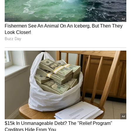
இதனையடுத்துது, இளைஞருடன் கோவா
சென்ற 4 பேர் மற்றும் அவரது
குடும்பத்தினரை