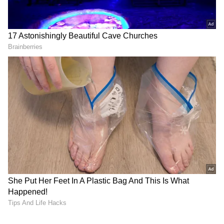
2
4
Hanuman Box Office collection
அந்த வகையில் இந்த ஆண்டு சங்கராந்தி
பண்டிகைக்கு தெலுங்கில் மகேஷ் பாபு
நடித்த குண்டூர் காரம், வெங்கடேஷ், ஆர்யா
நடித்த சைந்தவ், பிரசாந்த் வர்மா இயக்கிய