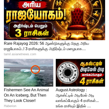
அப்படத்தையெல்லாம் அசால்டாக அடிச்சு
தூக்கி சைலண்ட் வின்னராக
உருவெடுத்துள்ளது பிரசாந்த் வர்மாவின்
ஹனுமன் திரைப்படம்.