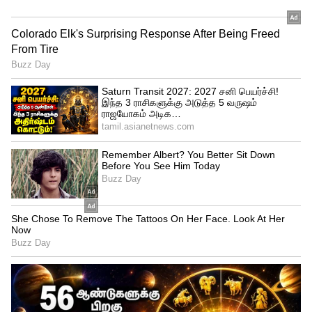
Hanuman cross 100 crore collection
அயலான் மற்றும் கேப்டன் மில்லர் ஆகிய
இரு படங்களும் வருகிற ஜனவரி 26-ந் தேதி
தான் தெலுங்கில் ரிலீஸ் ஆக உள்ளன.
தமிழ்நாட்டில் இந்த இரு படங்கள் வசூல்
வேட்டை நடத்துவதை போல் தெலுங்கில்
மகேஷ் பாபுவின் குண்டூர் காரம்
திரைப்படம் தான் வசூலை வாரிக்குவிக்கும்
என எதிர்பார்க்கப்பட்டது. ஆனால்