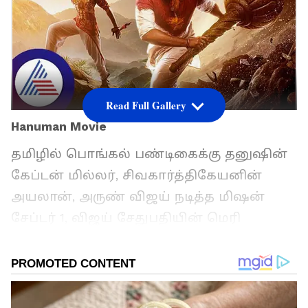
Read Full Gallery
Hanuman Movie
தமிழில் பொங்கல் பண்டிகைக்கு தனுஷின்
கேப்டன் மில்லர், சிவகார்த்திகேயனின்
அயலான், அருண் விஜய் நடித்த மிஷன்
சேப்டர் 1, விஜய் சேதுபதியின் மெரி
கிறிஸ்துமஸ் ஆகிய நான்கு திரைப்படங்கள்
போட்டி போட்டு ரிலீஸ் ஆகின. தமிழ்நாட்டில்
பொங்கல் பண்டிகை கொண்டாடப்படுவதை
போல் தெலுங்கு மாநிலங்களில் சங்கராந்தி