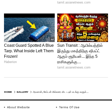
4
4
Hanuman Movie Box office record
அயலான், கேப்டன் மில்லர் ஆகிய படங்கள்
நான்கு நாட்களில் ரூ.50 கோடி வசூலை
மட்டுமே எட்டி இருந்த நிலையில், ஹனுமன்
HOME
GALLERY
அயலான், கேப்டன் மில்லரை விட டபுள் மடங்கு வசூல்... பாக்ஸ் ஆபிஸில் பாகுபலியாக மிரட்டும் ஹனுமன் பட வசூல் நிலவரம்
படம் ரூ.100 கோடிக்கு மேல் வசூலை
வாரிக்குவித்து பாக்ஸ் ஆபிஸில்
About Website
Terms Of Use