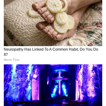
பண்டிகை கொண்டாடப்படும் இதனால்
அங்கும் புதுப்படங்கள் ரிலீஸ் ஆவது
வழக்கம்.
ஏசியாநெட் தமிழ்-ஐ உங்கள் முதன்மைத்
தேர்வாக்குங்கள்