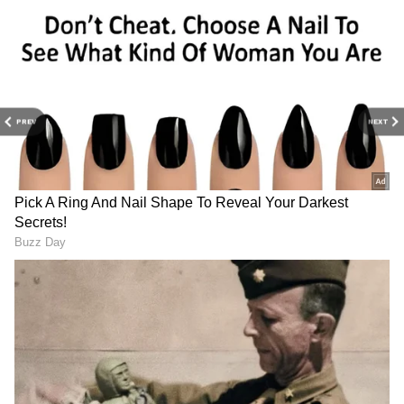
ஹனுமன் மற்றும் நாகார்ஜுனா நடித்த நா
சாமி ரங்கா ஆகிய நான்கு திரைப்படங்கள்
திரைக்கு வந்தன. இந்த படங்களின்
வசூலுக்கு பாதிப்பு ஏற்பட்டுவிடக் கூடாது
என்பதற்காக தனுஷின் கேப்டன் மில்லர்
PREV
NEXT
மற்றும் சிவகார்த்திகேயனின் அயலான்
ஆகிய படங்களின் தெலுங்கு பதிப்பை
ரிலீஸ் செய்யவில்லை.
இதையும் படியுங்கள்...
அடிச்சு தூக்கும்
அயலான்... அடங்க மறுக்கும் கேப்டன்
மில்லர் - வசூலில் வின்னர் யார்? 5 நாள்
பாக்ஸ் ஆபிஸ் நிலவரம்