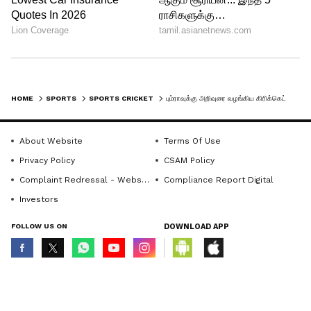
HOME
SPORTS
SPORTS CRICKET
பும்ராவுக்கு அறிவுரை வழங்கிய கிரிக்கெட் ஜாம்பவான்: இப்படியெல்லாம் பந்து வீசினால் மறுபடியும் ஆபரேஷன் தான்!
About Website
Terms Of Use
Privacy Policy
CSAM Policy
Complaint Redressal - Website
Compliance Report Digital
Investors
FOLLOW US ON
DOWNLOAD APP
© Copyright 2026 Asianxt Digital Technologies Private Limited (Formerly
known as Asianet News Media & Entertainment Private Limited) | All Rights
Reserved