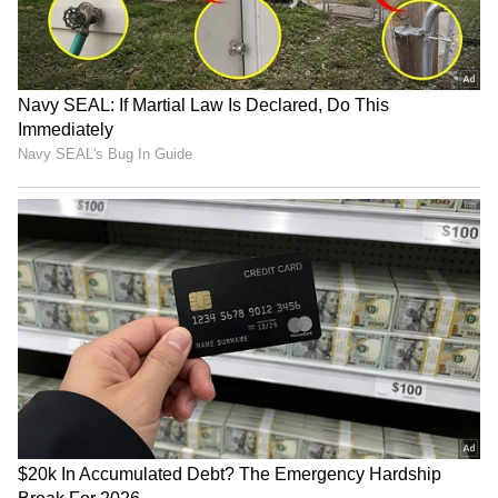
காங்கிரஸின் பிரம்மாண்ட
எதிர்ப்பு பேரணி!
உண்மையில், மகாராஜா தனது
இராச்சியத்திற்குள் இங்கிலாந்திலிருந்து
வரும் தனியார் விமானங்களுக்காக ஒரு
விமான ஓடுதளத்தையும் கட்டினார்.
பலருக்குத் தெரியாது, ஆனால்
இந்தியாவின் இளைய மன்னர்களில்
ஒருவராக இருந்த போதிலும், பூபிந்தர் சிங்
சுதந்திரத்திற்கு முந்தைய இந்தியாவின்
சிறந்த கிரிக்கெட் வீரர்களில் ஒருவர்.
ஆடம்பரமான வாழ்க்கை முறையைத் தவிர,