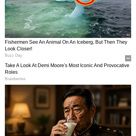
DOWNLOAD APP
ஆஸி, வீரர் மேத்யூ ஹைடன் தேர்வு
செய்த இந்திய அணியில் சஞ்சு