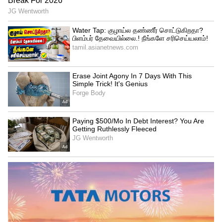
மஹாராஜா பூபிந்தர் சிங் கிரிக்கெட்டில்
ஆர்வமுள்ளவர் மற்றும் பாட்டியாலா XI
கிரிக்கெட் அணியின் ஒரு பகுதியாக
இருந்தார், இது அந்தக் காலத்தின் சிறந்த
ஒன்றாகக் கருதப்பட்டது. 1911 ஆம் ஆண்டு
இங்கிலாந்துக்கு விஜயம் செய்த இந்திய
கிரிக்கெட் அணிக்கு மகாராஜா பூபிந்தர்
சிங் தலைமை தாங்கினார்.
அவரது கிரிக்கெட் வாழ்க்கை முழுவதும்,
பாட்டியாலா மகாராஜா 27 முதல் தர
கிரிக்கெட் போட்டிகளில் விளையாடினார்.
1932 ஆம் ஆண்டில் இங்கிலாந்துக்கு ஒரு
டெஸ்ட் சுற்றுப்பயணத்திற்காக இந்திய
கிரிக்கெட் அணியின் கேப்டனாகவும்
புபிந்தர் சிங் நியமிக்கப்பட்டார், ஆனால்