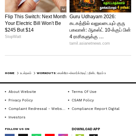
நேரம்: 1 முதல் 2 நிமிடங்கள்.
நன்மை: இதயத் துடிப்பை சீராக்கி,
கார்டியோ (Cardio) உடற்பயிற்சியின்
பலனைத் தரும்.
5
7
HOME
உடல்நலம்
WORKOUTS: மைக்ரோ-வொர்க்அவுட்: நீண்ட நேரம் உட்காருவதால் ஏற்படும் ஆபத்துகளைத் தடுக்கும் எளிய உடற்பயிற்சிகள்!
About Website
Terms Of Use
Privacy Policy
CSAM Policy
Complaint Redressal - Website
Compliance Report Digital
Investors
Image Credit :
Getty
FOLLOW US ON
DOWNLOAD APP
சுவர் புஷ்-அப்ஸ்: