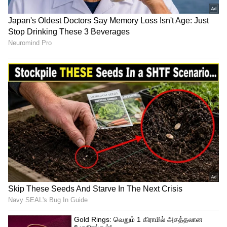
பயிற்சி கடைபிடிப்பது அவசியம்...
3
7
Image Credit :
Getty
நாற்காலி ஸ்குவாட்ஸ் :
செய்முறை: நீங்கள் அமர்ந்திருக்கும்
நாற்காலியிலிருந்து கைகளை முன்னால்
நீட்டியபடி எழுந்து நில்லுங்கள். பின்னர்
மீண்டும் நாற்காலியில் அமருங்கள்.