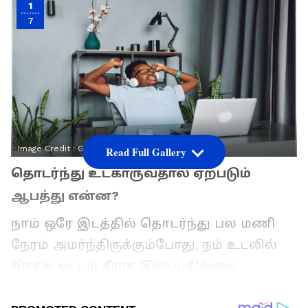
1
7
Image Credit :
Getty
Read Full Gallery
தொடர்ந்து உட்காருவதால் ஏற்படும்
ஆபத்து என்ன?
நாம் ஒரே இடத்தில் தொடர்ந்து பல மணி
நேரம் அமர்ந்திருக்கும்போது, நம் உடலில்
இரத்த ஓட்டம் சீராக இருப்பதில்லை.
இதனால் சர்க்கரை நோய் (Diabetes), இதய