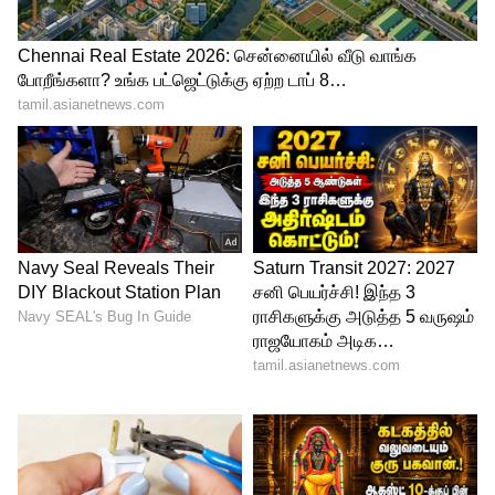
4
7
Image Credit :
Getty
படிக்கட்டுகளில் ஏறுதல்:
செய்முறை: லிஃப்ட்டைப்
பயன்படுத்துவதற்குப் பதிலாக,
அலுவலகத்திலோ அல்லது வீட்டிலோ உள்ள
படிக்கட்டுகளில் வேகமாக ஏறி
இறங்குங்கள்.