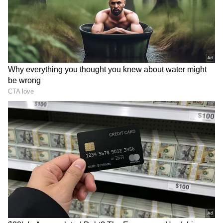
2
7
Image Credit :
Getty
மைக்ரோ-வொர்க்அவுட்டின் நன்மைகள்:
இரத்த சர்க்கரை அளவு குறையும்: சாப்பிட்ட