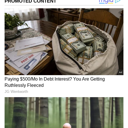
நோய்கள் மற்றும் உடல் பருமன் போன்ற
பாதிப்புகள் ஏற்படுவதற்கான வாய்ப்புகள்
30% முதல் 40% வரை கூடுகிறது. தொடர்ந்து
உடற்பயிற்சி செய்யாத நிலையை
'செடென்டரி லைஃப்ஸ்டைல்' (Sedentary
Lifestyle) என்கிறோம்.
ஏசியாநெட் தமிழ்-ஐ உங்கள் முதன்மைத்
தேர்வாக்குங்கள்