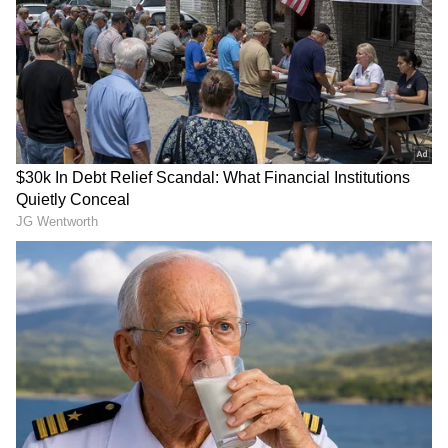
Related Articles
Skipping Benefits : உடல் எடையை
கட்டுக்குப்பாக வைக்க இந்த ஒரே ஒரு
'Exercise' செஞ்சா போதும்!
Breath Exercise: காலை எழுந்ததும் உடல்
ஆரோக்கியமாக இருக்க...இந்த மூச்சு